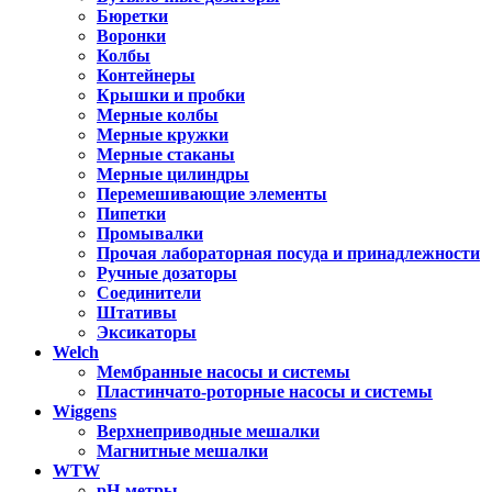
Бюретки
Воронки
Колбы
Контейнеры
Крышки и пробки
Мерные колбы
Мерные кружки
Мерные стаканы
Мерные цилиндры
Перемешивающие элементы
Пипетки
Промывалки
Прочая лабораторная посуда и принадлежности
Ручные дозаторы
Соединители
Штативы
Эксикаторы
Welch
Мембранные насосы и системы
Пластинчато-роторные насосы и системы
Wiggens
Верхнеприводные мешалки
Магнитные мешалки
WTW
pH-метры