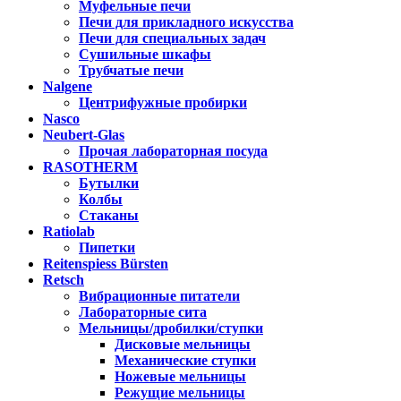
Муфельные печи
Печи для прикладного искусства
Печи для специальных задач
Сушильные шкафы
Трубчатые печи
Nalgene
Центрифужные пробирки
Nasco
Neubert-Glas
Прочая лабораторная посуда
RASOTHERM
Бутылки
Колбы
Стаканы
Ratiolab
Пипетки
Reitenspiess Bürsten
Retsch
Вибрационные питатели
Лабораторные сита
Мельницы/дробилки/ступки
Дисковые мельницы
Механические ступки
Ножевые мельницы
Режущие мельницы