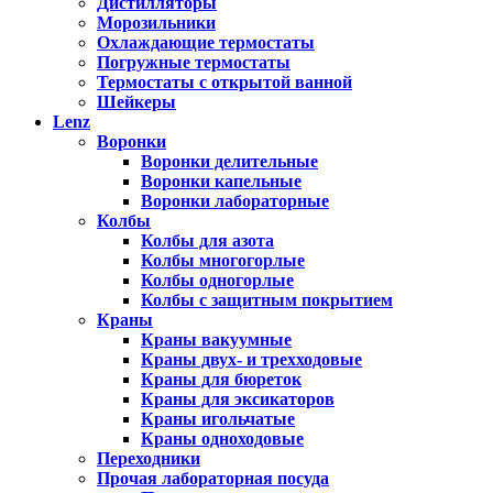
Дистилляторы
Морозильники
Охлаждающие термостаты
Погружные термостаты
Термостаты с открытой ванной
Шейкеры
Lenz
Воронки
Воронки делительные
Воронки капельные
Воронки лабораторные
Колбы
Колбы для азота
Колбы многогорлые
Колбы одногорлые
Колбы с защитным покрытием
Краны
Краны вакуумные
Краны двух- и трехходовые
Краны для бюреток
Краны для эксикаторов
Краны игольчатые
Краны одноходовые
Переходники
Прочая лабораторная посуда