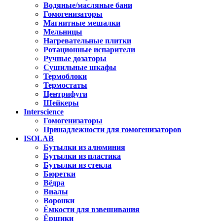
Водяные/масляные бани
Гомогенизаторы
Магнитные мешалки
Мельницы
Нагревательные плитки
Ротационные испарители
Ручные дозаторы
Сушильные шкафы
Термоблоки
Термостаты
Центрифуги
Шейкеры
Interscience
Гомогенизаторы
Принадлежности для гомогенизаторов
ISOLAB
Бутылки из алюминия
Бутылки из пластика
Бутылки из стекла
Бюретки
Вёдра
Виалы
Воронки
Ёмкости для взвешивания
Ёршики