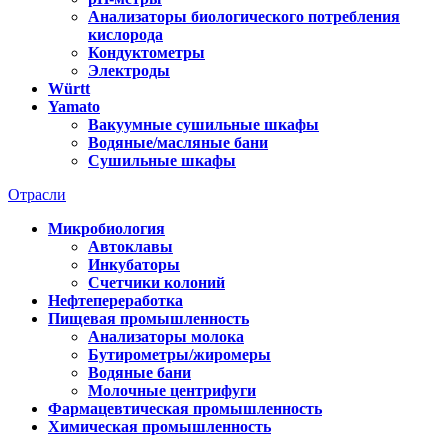
Анализаторы биологического потребления
кислорода
Кондуктометры
Электроды
Württ
Yamato
Вакуумные сушильные шкафы
Водяные/масляные бани
Сушильные шкафы
Отрасли
Микробиология
Автоклавы
Инкубаторы
Счетчики колоний
Нефтепереработка
Пищевая промышленность
Анализаторы молока
Бутирометры/жиромеры
Водяные бани
Молочные центрифуги
Фармацевтическая промышленность
Химическая промышленность