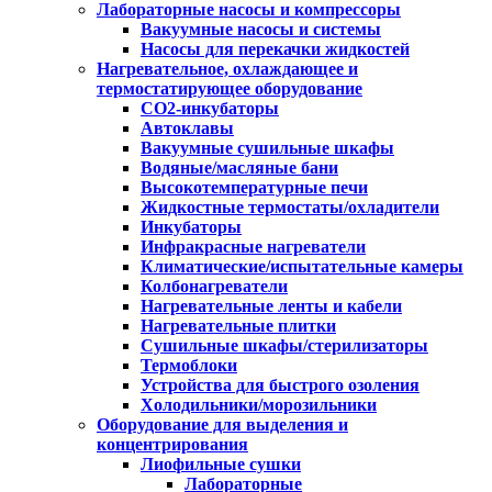
Лабораторные насосы и компрессоры
Вакуумные насосы и системы
Насосы для перекачки жидкостей
Нагревательное, охлаждающее и
термостатирующее оборудование
CO2-инкубаторы
Автоклавы
Вакуумные сушильные шкафы
Водяные/масляные бани
Высокотемпературные печи
Жидкостные термостаты/охладители
Инкубаторы
Инфракрасные нагреватели
Климатические/испытательные камеры
Колбонагреватели
Нагревательные ленты и кабели
Нагревательные плитки
Сушильные шкафы/стерилизаторы
Термоблоки
Устройства для быстрого озоления
Холодильники/морозильники
Оборудование для выделения и
концентрирования
Лиофильные сушки
Лабораторные