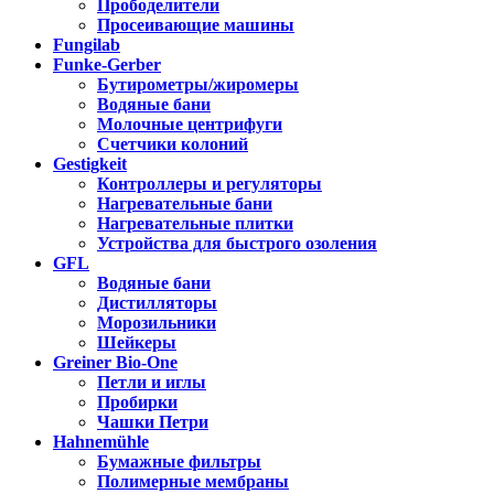
Прободелители
Просеивающие машины
Fungilab
Funke-Gerber
Бутирометры/жиромеры
Водяные бани
Молочные центрифуги
Счетчики колоний
Gestigkeit
Контроллеры и регуляторы
Нагревательные бани
Нагревательные плитки
Устройства для быстрого озоления
GFL
Водяные бани
Дистилляторы
Морозильники
Шейкеры
Greiner Bio-One
Петли и иглы
Пробирки
Чашки Петри
Hahnemühle
Бумажные фильтры
Полимерные мембраны