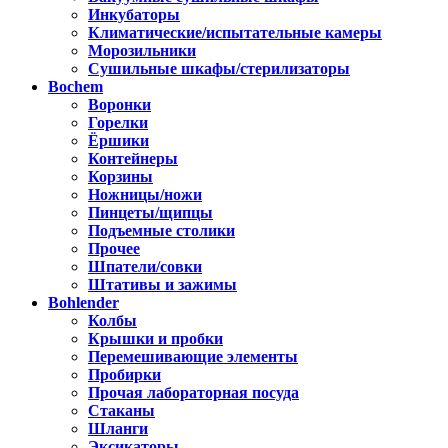
Инкубаторы
Климатические/испытательные камеры
Морозильники
Сушильные шкафы/стерилизаторы
Bochem
Воронки
Горелки
Ёршики
Контейнеры
Корзины
Ножницы/ножи
Пинцеты/щипцы
Подъемные столики
Прочее
Шпатели/совки
Штативы и зажимы
Bohlender
Колбы
Крышки и пробки
Перемешивающие элементы
Пробирки
Прочая лабораторная посуда
Стаканы
Шланги
Эксикаторы