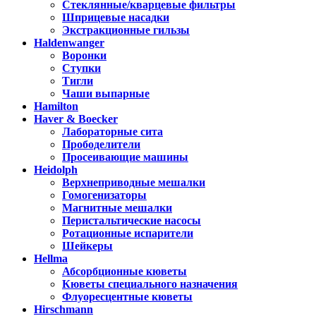
Стеклянные/кварцевые фильтры
Шприцевые насадки
Экстракционные гильзы
Haldenwanger
Воронки
Ступки
Тигли
Чаши выпарные
Hamilton
Haver & Boecker
Лабораторные сита
Прободелители
Просеивающие машины
Heidolph
Верхнеприводные мешалки
Гомогенизаторы
Магнитные мешалки
Перистальтические насосы
Ротационные испарители
Шейкеры
Hellma
Абсорбционные кюветы
Кюветы специального назначения
Флуоресцентные кюветы
Hirschmann