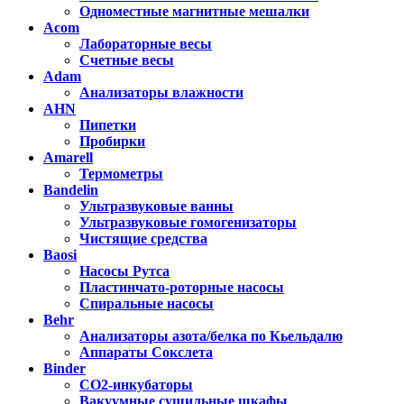
Одноместные магнитные мешалки
Acom
Лабораторные весы
Счетные весы
Adam
Анализаторы влажности
AHN
Пипетки
Пробирки
Amarell
Термометры
Bandelin
Ультразвуковые ванны
Ультразвуковые гомогенизаторы
Чистящие средства
Baosi
Насосы Рутса
Пластинчато-роторные насосы
Спиральные насосы
Behr
Анализаторы азота/белка по Кьельдалю
Аппараты Сокслета
Binder
CO2-инкубаторы
Вакуумные сушильные шкафы