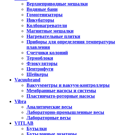
Верхнеприводные мешалки
Водяные бани
Гомогенизаторы
Инкубаторы
Колбонагреватели
Магнитные мешалки
Нагревательные плитки
Приборы для определения температуры
плавления
Счетчики колоний
Термоблоки
Флокуляторы
Центрифуги
Шейкеры
Vacuubrand
Вакуумметры и вакуум-контроллеры
Мембранные насосы и системы
Пластинчато-роторные насосы
Vibra
Аналитические весы
Лабораторно-промышленные весы
Лабораторные весы
VITLAB
Бутылки
Бутылочные дозаторы