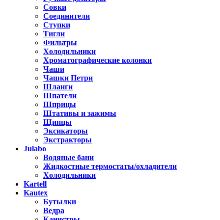
Совки
Соединители
Ступки
Тигли
Фильтры
Холодильники
Хроматографические колонки
Чаши
Чашки Петри
Шланги
Шпатели
Шприцы
Штативы и зажимы
Щипцы
Эксикаторы
Экстракторы
Julabo
Водяные бани
Жидкостные термостаты/охладители
Холодильники
Kartell
Kautex
Бутылки
Ведра
Канистры