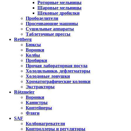
Роторные мельницы
Шаровые мельницы
Щековые дробилки
Прободелители
Просеивающие машины
Сушильные аппараты
Таблеточные прессы
Rettberg
Бюксы
Воронки
Колбы
Пробирки
Прочая лабораторная посуда
Холодильники, дефлегматоры
Холодовые ловушки
Хроматографические колонки
Экстракторы
Rötzmeier
Воронки
Канистры
Контейнеры
Фляги
SAF
Колбонагреватели
Контроллеры и регуляторы