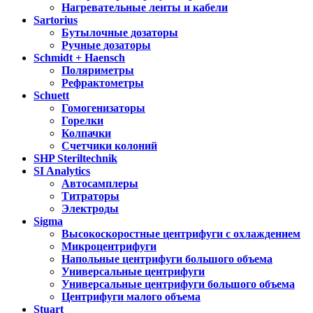
Нагревательные ленты и кабели
Sartorius
Бутылочные дозаторы
Ручные дозаторы
Schmidt + Haensch
Поляриметры
Рефрактометры
Schuett
Гомогенизаторы
Горелки
Колпачки
Счетчики колоний
SHP Steriltechnik
SI Analytics
Автосамплеры
Титраторы
Электроды
Sigma
Высокоскоростные центрифуги с охлаждением
Микроцентрифуги
Напольные центрифуги большого объема
Универсальные центрифуги
Универсальные центрифуги большого объема
Центрифуги малого объема
Stuart