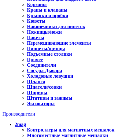
Корзины
Краны и клапаны
Крышки и пробки
Кюветы
Наконечники для пипеток
Ножницы/ножи
Пакеты
Перемешивающие элементы
Пинцеты/щипцы
Подъемные столики
Прочее
Соединители
Сосуды Дьюара
Холодовые ловушки
Шланги
Шпатели/совки
Шприцы
Штативы и зажимы
Эксикаторы
Производители
2mag
Контроллеры для магнитных мешалок
Многоместные магнитные мешалки