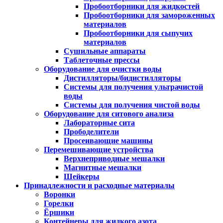
Пробоотборники для жидкостей
Пробоотборники для замороженных
материалов
Пробоотборники для сыпучих
материалов
Сушильные аппараты
Таблеточные прессы
Оборудование для очистки воды
Дистилляторы/бидистилляторы
Системы для получения ультрачистой
воды
Системы для получения чистой воды
Оборудование для ситового анализа
Лабораторные сита
Прободелители
Просеивающие машины
Перемешивающие устройства
Верхнеприводные мешалки
Магнитные мешалки
Шейкеры
Принадлежности и расходные материалы
Воронки
Горелки
Ёршики
Контейнеры для жидкого азота