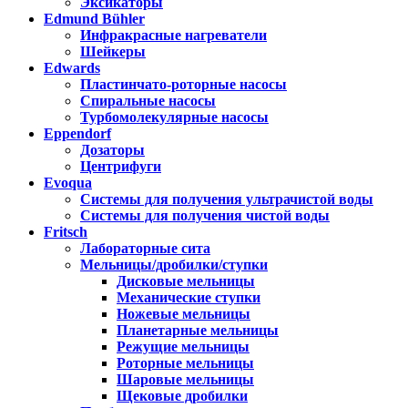
Эксикаторы
Edmund Bühler
Инфракрасные нагреватели
Шейкеры
Edwards
Пластинчато-роторные насосы
Спиральные насосы
Турбомолекулярные насосы
Eppendorf
Дозаторы
Центрифуги
Evoqua
Системы для получения ультрачистой воды
Системы для получения чистой воды
Fritsch
Лабораторные сита
Мельницы/дробилки/ступки
Дисковые мельницы
Механические ступки
Ножевые мельницы
Планетарные мельницы
Режущие мельницы
Роторные мельницы
Шаровые мельницы
Щековые дробилки