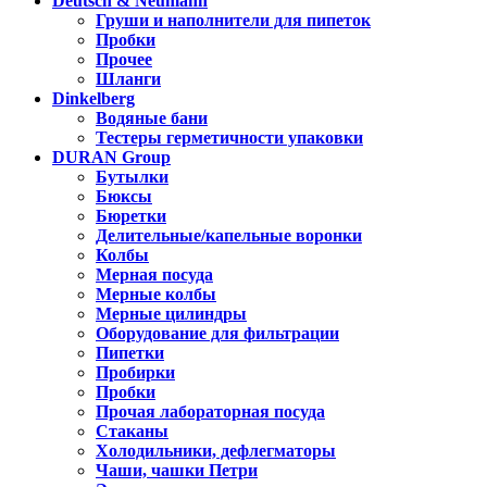
Deutsch & Neumann
Груши и наполнители для пипеток
Пробки
Прочее
Шланги
Dinkelberg
Водяные бани
Тестеры герметичности упаковки
DURAN Group
Бутылки
Бюксы
Бюретки
Делительные/капельные воронки
Колбы
Мерная посуда
Мерные колбы
Мерные цилиндры
Оборудование для фильтрации
Пипетки
Пробирки
Пробки
Прочая лабораторная посуда
Стаканы
Холодильники, дефлегматоры
Чаши, чашки Петри