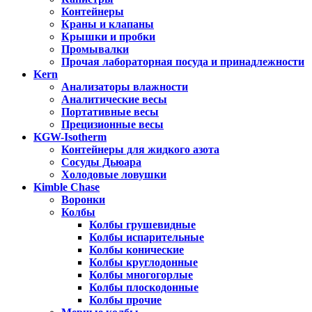
Контейнеры
Краны и клапаны
Крышки и пробки
Промывалки
Прочая лабораторная посуда и принадлежности
Kern
Анализаторы влажности
Аналитические весы
Портативные весы
Прецизионные весы
KGW-Isotherm
Контейнеры для жидкого азота
Сосуды Дьюара
Холодовые ловушки
Kimble Chase
Воронки
Колбы
Колбы грушевидные
Колбы испарительные
Колбы конические
Колбы круглодонные
Колбы многогорлые
Колбы плоскодонные
Колбы прочие