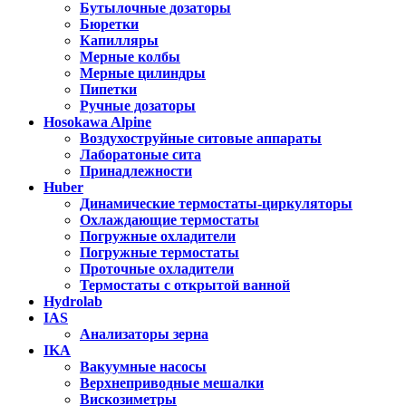
Бутылочные дозаторы
Бюретки
Капилляры
Мерные колбы
Мерные цилиндры
Пипетки
Ручные дозаторы
Hosokawa Alpine
Воздухоструйные ситовые аппараты
Лаборатоные сита
Принадлежности
Huber
Динамические термостаты-циркуляторы
Охлаждающие термостаты
Погружные охладители
Погружные термостаты
Проточные охладители
Термостаты с открытой ванной
Hydrolab
IAS
Анализаторы зерна
IKA
Вакуумные насосы
Верхнеприводные мешалки
Вискозиметры