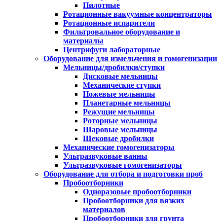
Пилотные
Ротационные вакуумные концентраторы
Ротационные испарители
Фильтровальное оборудование и
материалы
Центрифуги лабораторные
Оборудование для измельчения и гомогенизации
Мельницы/дробилки/ступки
Дисковые мельницы
Механические ступки
Ножевые мельницы
Планетарные мельницы
Режущие мельницы
Роторные мельницы
Шаровые мельницы
Щековые дробилки
Механические гомогенизаторы
Ультразвуковые ванны
Ультразвуковые гомогенизаторы
Оборудование для отбора и подготовки проб
Пробоотборники
Одноразовые пробоотборники
Пробоотборники для вязких
материалов
Пробоотборники для грунта