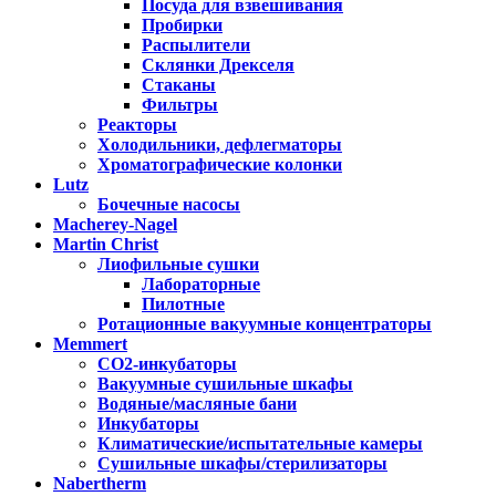
Посуда для взвешивания
Пробирки
Распылители
Склянки Дрекселя
Стаканы
Фильтры
Реакторы
Холодильники, дефлегматоры
Хроматографические колонки
Lutz
Бочечные насосы
Macherey-Nagel
Martin Christ
Лиофильные сушки
Лабораторные
Пилотные
Ротационные вакуумные концентраторы
Memmert
CO2-инкубаторы
Вакуумные сушильные шкафы
Водяные/масляные бани
Инкубаторы
Климатические/испытательные камеры
Сушильные шкафы/стерилизаторы
Nabertherm