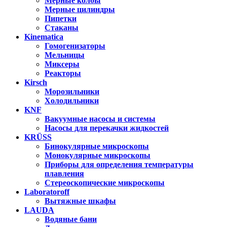
Мерные колбы
Мерные цилиндры
Пипетки
Стаканы
Kinematica
Гомогенизаторы
Мельницы
Миксеры
Реакторы
Kirsch
Морозильники
Холодильники
KNF
Вакуумные насосы и системы
Насосы для перекачки жидкостей
KRÜSS
Бинокулярные микроскопы
Монокулярные микроскопы
Приборы для определения температуры
плавления
Стереоскопические микроскопы
Laboratoroff
Вытяжные шкафы
LAUDA
Водяные бани