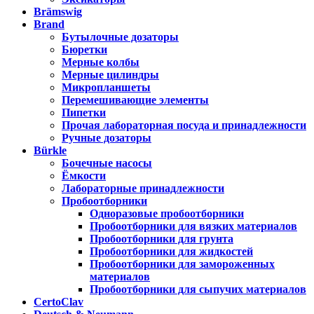
Brämswig
Brand
Бутылочные дозаторы
Бюретки
Мерные колбы
Мерные цилиндры
Микропланшеты
Перемешивающие элементы
Пипетки
Прочая лабораторная посуда и принадлежности
Ручные дозаторы
Bürkle
Бочечные насосы
Ёмкости
Лабораторные принадлежности
Пробоотборники
Одноразовые пробоотборники
Пробоотборники для вязких материалов
Пробоотборники для грунта
Пробоотборники для жидкостей
Пробоотборники для замороженных
материалов
Пробоотборники для сыпучих материалов
CertoClav