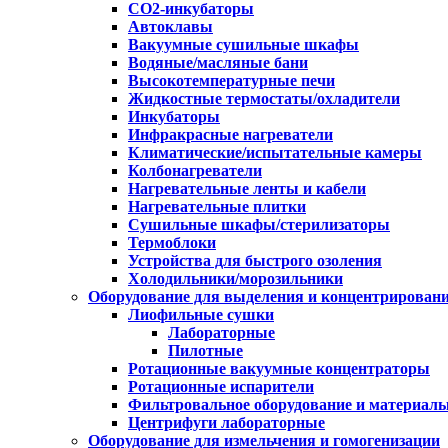
CO2-инкубаторы
Автоклавы
Вакуумные сушильные шкафы
Водяные/масляные бани
Высокотемпературные печи
Жидкостные термостаты/охладители
Инкубаторы
Инфракрасные нагреватели
Климатические/испытательные камеры
Колбонагреватели
Нагревательные ленты и кабели
Нагревательные плитки
Сушильные шкафы/стерилизаторы
Термоблоки
Устройства для быстрого озоления
Холодильники/морозильники
Оборудование для выделения и концентрирован
Лиофильные сушки
Лабораторные
Пилотные
Ротационные вакуумные концентраторы
Ротационные испарители
Фильтровальное оборудование и материал
Центрифуги лабораторные
Оборудование для измельчения и гомогенизации