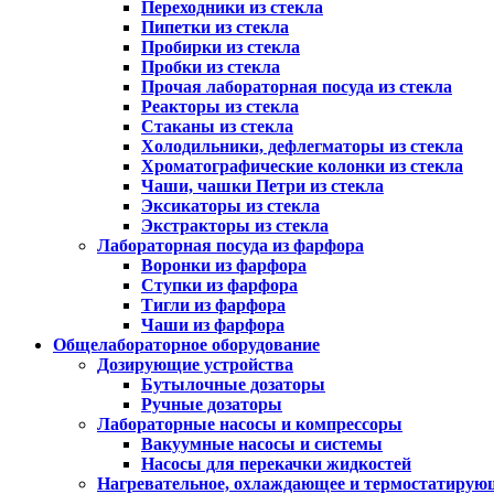
Переходники из стекла
Пипетки из стекла
Пробирки из стекла
Пробки из стекла
Прочая лабораторная посуда из стекла
Реакторы из стекла
Стаканы из стекла
Холодильники, дефлегматоры из стекла
Хроматографические колонки из стекла
Чаши, чашки Петри из стекла
Эксикаторы из стекла
Экстракторы из стекла
Лабораторная посуда из фарфора
Воронки из фарфора
Ступки из фарфора
Тигли из фарфора
Чаши из фарфора
Общелабораторное оборудование
Дозирующие устройства
Бутылочные дозаторы
Ручные дозаторы
Лабораторные насосы и компрессоры
Вакуумные насосы и системы
Насосы для перекачки жидкостей
Нагревательное, охлаждающее и термостатирую