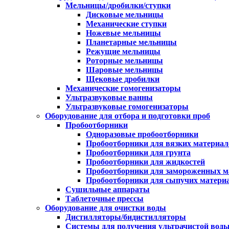
Мельницы/дробилки/ступки
Дисковые мельницы
Механические ступки
Ножевые мельницы
Планетарные мельницы
Режущие мельницы
Роторные мельницы
Шаровые мельницы
Щековые дробилки
Механические гомогенизаторы
Ультразвуковые ванны
Ультразвуковые гомогенизаторы
Оборудование для отбора и подготовки проб
Пробоотборники
Одноразовые пробоотборники
Пробоотборники для вязких материал
Пробоотборники для грунта
Пробоотборники для жидкостей
Пробоотборники для замороженных м
Пробоотборники для сыпучих матери
Сушильные аппараты
Таблеточные прессы
Оборудование для очистки воды
Дистилляторы/бидистилляторы
Системы для получения ультрачистой вод