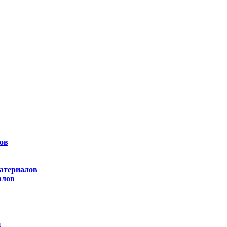
ов
атериалов
алов
ы