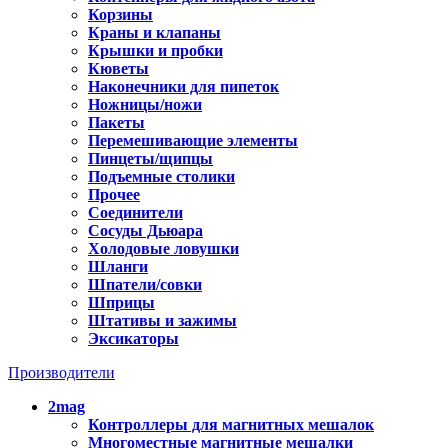
Корзины
Краны и клапаны
Крышки и пробки
Кюветы
Наконечники для пипеток
Ножницы/ножи
Пакеты
Перемешивающие элементы
Пинцеты/щипцы
Подъемные столики
Прочее
Соединители
Сосуды Дьюара
Холодовые ловушки
Шланги
Шпатели/совки
Шприцы
Штативы и зажимы
Эксикаторы
Производители
2mag
Контроллеры для магнитных мешалок
Многоместные магнитные мешалки