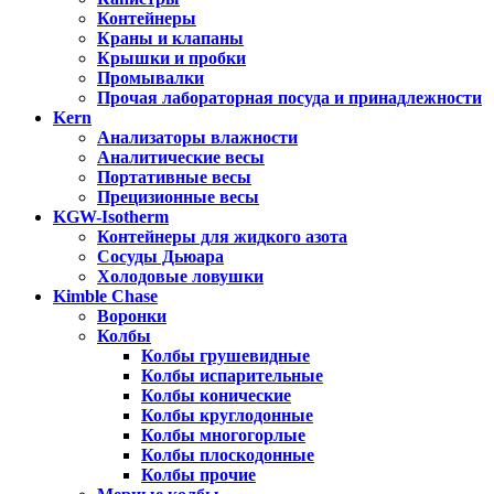
Контейнеры
Краны и клапаны
Крышки и пробки
Промывалки
Прочая лабораторная посуда и принадлежности
Kern
Анализаторы влажности
Аналитические весы
Портативные весы
Прецизионные весы
KGW-Isotherm
Контейнеры для жидкого азота
Сосуды Дьюара
Холодовые ловушки
Kimble Chase
Воронки
Колбы
Колбы грушевидные
Колбы испарительные
Колбы конические
Колбы круглодонные
Колбы многогорлые
Колбы плоскодонные
Колбы прочие