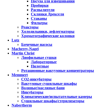
Посуда для взвешивания
Пробирки
Распылители
Склянки Дрекселя
Стаканы
Фильтры
Реакторы
Холодильники, дефлегматоры
Хроматографические колонки
Lutz
Бочечные насосы
Macherey-Nagel
Martin Christ
Лиофильные сушки
Лабораторные
Пилотные
Ротационные вакуумные концентраторы
Memmert
CO2-инкубаторы
Вакуумные сушильные шкафы
Водяные/масляные бани
Инкубаторы
Климатические/испытательные камеры
Сушильные шкафы/стерилизаторы
Nabertherm