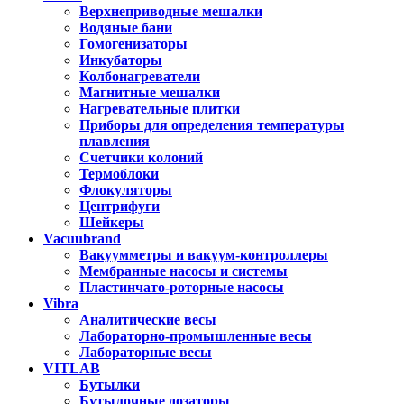
Верхнеприводные мешалки
Водяные бани
Гомогенизаторы
Инкубаторы
Колбонагреватели
Магнитные мешалки
Нагревательные плитки
Приборы для определения температуры
плавления
Счетчики колоний
Термоблоки
Флокуляторы
Центрифуги
Шейкеры
Vacuubrand
Вакуумметры и вакуум-контроллеры
Мембранные насосы и системы
Пластинчато-роторные насосы
Vibra
Аналитические весы
Лабораторно-промышленные весы
Лабораторные весы
VITLAB
Бутылки
Бутылочные дозаторы