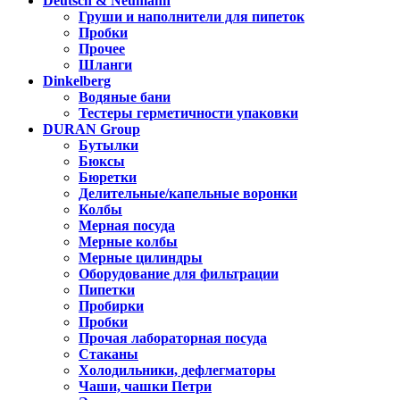
Deutsch & Neumann
Груши и наполнители для пипеток
Пробки
Прочее
Шланги
Dinkelberg
Водяные бани
Тестеры герметичности упаковки
DURAN Group
Бутылки
Бюксы
Бюретки
Делительные/капельные воронки
Колбы
Мерная посуда
Мерные колбы
Мерные цилиндры
Оборудование для фильтрации
Пипетки
Пробирки
Пробки
Прочая лабораторная посуда
Стаканы
Холодильники, дефлегматоры
Чаши, чашки Петри