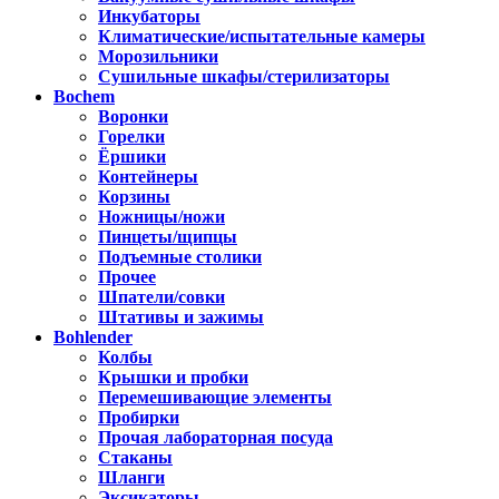
Инкубаторы
Климатические/испытательные камеры
Морозильники
Сушильные шкафы/стерилизаторы
Bochem
Воронки
Горелки
Ёршики
Контейнеры
Корзины
Ножницы/ножи
Пинцеты/щипцы
Подъемные столики
Прочее
Шпатели/совки
Штативы и зажимы
Bohlender
Колбы
Крышки и пробки
Перемешивающие элементы
Пробирки
Прочая лабораторная посуда
Стаканы
Шланги
Эксикаторы