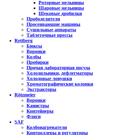
Роторные мельницы
Шаровые мельницы
Щековые дробилки
Прободелители
Просеивающие машины
Сушильные аппараты
Таблеточные прессы
Rettberg
Бюксы
Воронки
Колбы
Пробирки
Прочая лабораторная посуда
Холодильники, дефлегматоры
Холодовые ловушки
Хроматографические колонки
Экстракторы
Rötzmeier
Воронки
Канистры
Контейнеры
Фляги
SAF
Колбонагреватели
Контроллеры и регуляторы