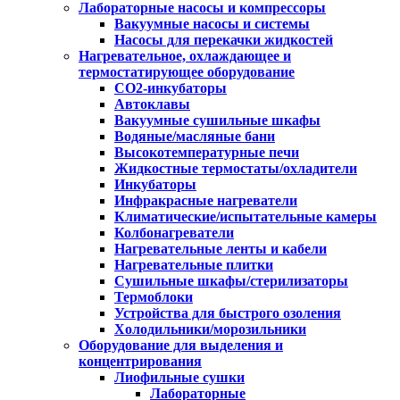
Лабораторные насосы и компрессоры
Вакуумные насосы и системы
Насосы для перекачки жидкостей
Нагревательное, охлаждающее и
термостатирующее оборудование
CO2-инкубаторы
Автоклавы
Вакуумные сушильные шкафы
Водяные/масляные бани
Высокотемпературные печи
Жидкостные термостаты/охладители
Инкубаторы
Инфракрасные нагреватели
Климатические/испытательные камеры
Колбонагреватели
Нагревательные ленты и кабели
Нагревательные плитки
Сушильные шкафы/стерилизаторы
Термоблоки
Устройства для быстрого озоления
Холодильники/морозильники
Оборудование для выделения и
концентрирования
Лиофильные сушки
Лабораторные