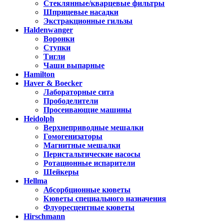
Стеклянные/кварцевые фильтры
Шприцевые насадки
Экстракционные гильзы
Haldenwanger
Воронки
Ступки
Тигли
Чаши выпарные
Hamilton
Haver & Boecker
Лабораторные сита
Прободелители
Просеивающие машины
Heidolph
Верхнеприводные мешалки
Гомогенизаторы
Магнитные мешалки
Перистальтические насосы
Ротационные испарители
Шейкеры
Hellma
Абсорбционные кюветы
Кюветы специального назначения
Флуоресцентные кюветы
Hirschmann