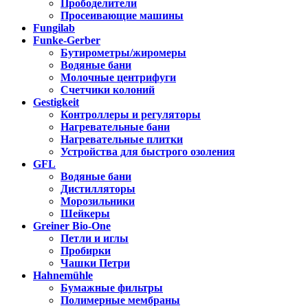
Прободелители
Просеивающие машины
Fungilab
Funke-Gerber
Бутирометры/жиромеры
Водяные бани
Молочные центрифуги
Счетчики колоний
Gestigkeit
Контроллеры и регуляторы
Нагревательные бани
Нагревательные плитки
Устройства для быстрого озоления
GFL
Водяные бани
Дистилляторы
Морозильники
Шейкеры
Greiner Bio-One
Петли и иглы
Пробирки
Чашки Петри
Hahnemühle
Бумажные фильтры
Полимерные мембраны