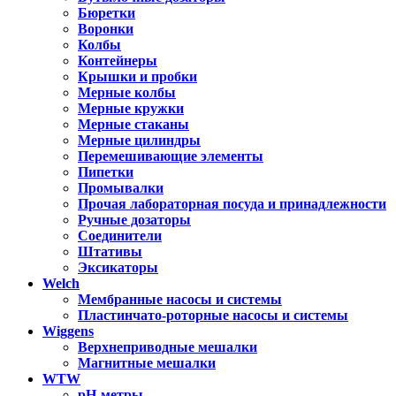
Бюретки
Воронки
Колбы
Контейнеры
Крышки и пробки
Мерные колбы
Мерные кружки
Мерные стаканы
Мерные цилиндры
Перемешивающие элементы
Пипетки
Промывалки
Прочая лабораторная посуда и принадлежности
Ручные дозаторы
Соединители
Штативы
Эксикаторы
Welch
Мембранные насосы и системы
Пластинчато-роторные насосы и системы
Wiggens
Верхнеприводные мешалки
Магнитные мешалки
WTW
pH-метры