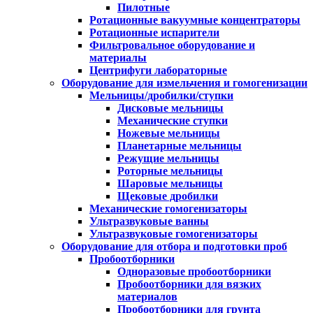
Пилотные
Ротационные вакуумные концентраторы
Ротационные испарители
Фильтровальное оборудование и
материалы
Центрифуги лабораторные
Оборудование для измельчения и гомогенизации
Мельницы/дробилки/ступки
Дисковые мельницы
Механические ступки
Ножевые мельницы
Планетарные мельницы
Режущие мельницы
Роторные мельницы
Шаровые мельницы
Щековые дробилки
Механические гомогенизаторы
Ультразвуковые ванны
Ультразвуковые гомогенизаторы
Оборудование для отбора и подготовки проб
Пробоотборники
Одноразовые пробоотборники
Пробоотборники для вязких
материалов
Пробоотборники для грунта