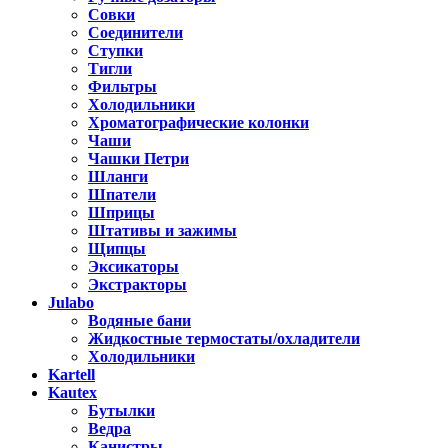
Совки
Соединители
Ступки
Тигли
Фильтры
Холодильники
Хроматографические колонки
Чаши
Чашки Петри
Шланги
Шпатели
Шприцы
Штативы и зажимы
Щипцы
Эксикаторы
Экстракторы
Julabo
Водяные бани
Жидкостные термостаты/охладители
Холодильники
Kartell
Kautex
Бутылки
Ведра
Канистры