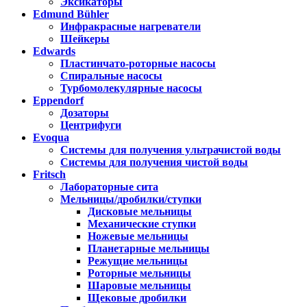
Эксикаторы
Edmund Bühler
Инфракрасные нагреватели
Шейкеры
Edwards
Пластинчато-роторные насосы
Спиральные насосы
Турбомолекулярные насосы
Eppendorf
Дозаторы
Центрифуги
Evoqua
Системы для получения ультрачистой воды
Системы для получения чистой воды
Fritsch
Лабораторные сита
Мельницы/дробилки/ступки
Дисковые мельницы
Механические ступки
Ножевые мельницы
Планетарные мельницы
Режущие мельницы
Роторные мельницы
Шаровые мельницы
Щековые дробилки