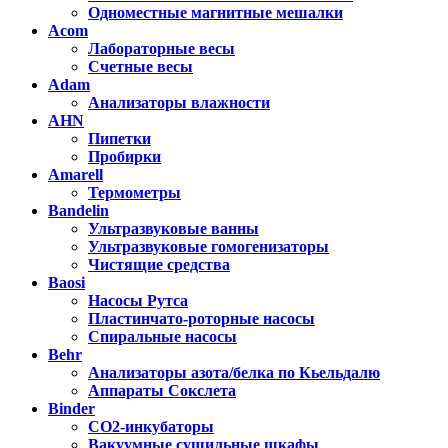
Одноместные магнитные мешалки
Acom
Лабораторные весы
Счетные весы
Adam
Анализаторы влажности
AHN
Пипетки
Пробирки
Amarell
Термометры
Bandelin
Ультразвуковые ванны
Ультразвуковые гомогенизаторы
Чистящие средства
Baosi
Насосы Рутса
Пластинчато-роторные насосы
Спиральные насосы
Behr
Анализаторы азота/белка по Кьельдалю
Аппараты Сокслета
Binder
CO2-инкубаторы
Вакуумные сушильные шкафы