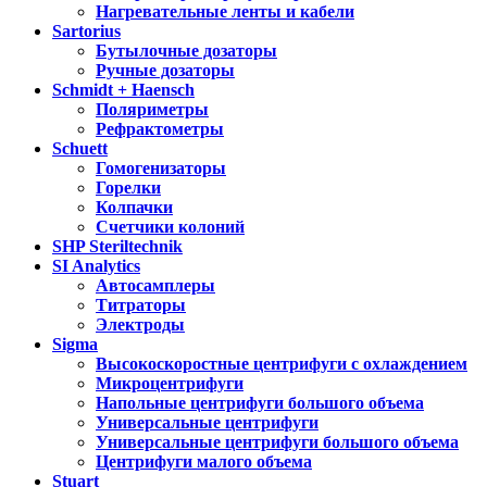
Нагревательные ленты и кабели
Sartorius
Бутылочные дозаторы
Ручные дозаторы
Schmidt + Haensch
Поляриметры
Рефрактометры
Schuett
Гомогенизаторы
Горелки
Колпачки
Счетчики колоний
SHP Steriltechnik
SI Analytics
Автосамплеры
Титраторы
Электроды
Sigma
Высокоскоростные центрифуги с охлаждением
Микроцентрифуги
Напольные центрифуги большого объема
Универсальные центрифуги
Универсальные центрифуги большого объема
Центрифуги малого объема
Stuart