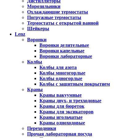
Дистилляторы
Морозильники
Охлаждающие термостаты
Погружные термостаты
Термостаты с открытой ванной
Шейкеры
Lenz
Воронки
Воронки делительные
Воронки капельные
Воронки лабораторные
Колбы
Колбы для азота
Колбы многогорлые
Колбы одногорлые
Колбы с защитным покрытием
Краны
Краны вакуумные
Краны двух- и трехходовые
Краны для бюреток
Краны для эксикаторов
Краны игольчатые
Краны одноходовые
Переходники
Прочая лабораторная посуда