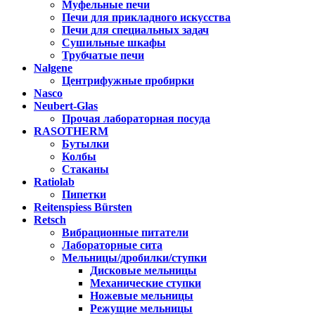
Муфельные печи
Печи для прикладного искусства
Печи для специальных задач
Сушильные шкафы
Трубчатые печи
Nalgene
Центрифужные пробирки
Nasco
Neubert-Glas
Прочая лабораторная посуда
RASOTHERM
Бутылки
Колбы
Стаканы
Ratiolab
Пипетки
Reitenspiess Bürsten
Retsch
Вибрационные питатели
Лабораторные сита
Мельницы/дробилки/ступки
Дисковые мельницы
Механические ступки
Ножевые мельницы
Режущие мельницы