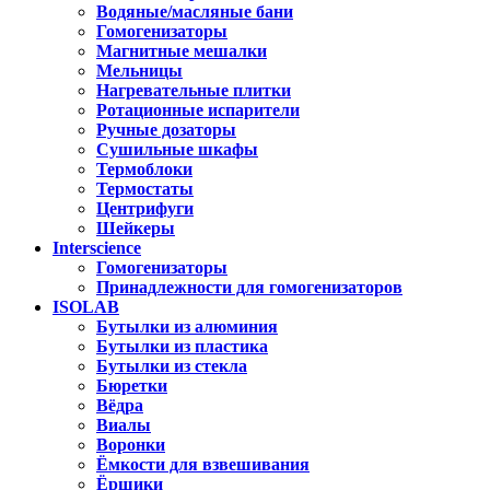
Водяные/масляные бани
Гомогенизаторы
Магнитные мешалки
Мельницы
Нагревательные плитки
Ротационные испарители
Ручные дозаторы
Сушильные шкафы
Термоблоки
Термостаты
Центрифуги
Шейкеры
Interscience
Гомогенизаторы
Принадлежности для гомогенизаторов
ISOLAB
Бутылки из алюминия
Бутылки из пластика
Бутылки из стекла
Бюретки
Вёдра
Виалы
Воронки
Ёмкости для взвешивания
Ёршики