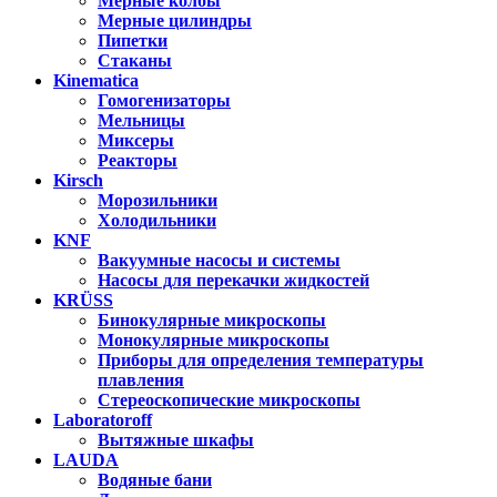
Мерные колбы
Мерные цилиндры
Пипетки
Стаканы
Kinematica
Гомогенизаторы
Мельницы
Миксеры
Реакторы
Kirsch
Морозильники
Холодильники
KNF
Вакуумные насосы и системы
Насосы для перекачки жидкостей
KRÜSS
Бинокулярные микроскопы
Монокулярные микроскопы
Приборы для определения температуры
плавления
Стереоскопические микроскопы
Laboratoroff
Вытяжные шкафы
LAUDA
Водяные бани