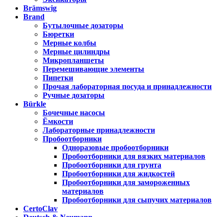
Brämswig
Brand
Бутылочные дозаторы
Бюретки
Мерные колбы
Мерные цилиндры
Микропланшеты
Перемешивающие элементы
Пипетки
Прочая лабораторная посуда и принадлежности
Ручные дозаторы
Bürkle
Бочечные насосы
Ёмкости
Лабораторные принадлежности
Пробоотборники
Одноразовые пробоотборники
Пробоотборники для вязких материалов
Пробоотборники для грунта
Пробоотборники для жидкостей
Пробоотборники для замороженных
материалов
Пробоотборники для сыпучих материалов
CertoClav