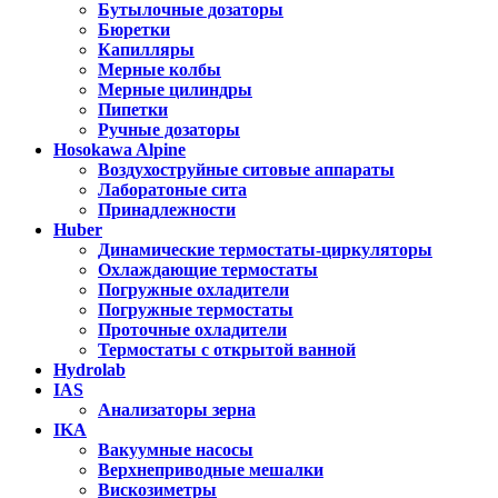
Бутылочные дозаторы
Бюретки
Капилляры
Мерные колбы
Мерные цилиндры
Пипетки
Ручные дозаторы
Hosokawa Alpine
Воздухоструйные ситовые аппараты
Лаборатоные сита
Принадлежности
Huber
Динамические термостаты-циркуляторы
Охлаждающие термостаты
Погружные охладители
Погружные термостаты
Проточные охладители
Термостаты с открытой ванной
Hydrolab
IAS
Анализаторы зерна
IKA
Вакуумные насосы
Верхнеприводные мешалки
Вискозиметры