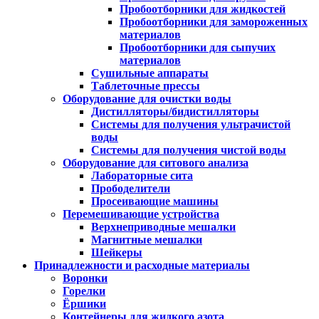
Пробоотборники для жидкостей
Пробоотборники для замороженных
материалов
Пробоотборники для сыпучих
материалов
Сушильные аппараты
Таблеточные прессы
Оборудование для очистки воды
Дистилляторы/бидистилляторы
Системы для получения ультрачистой
воды
Системы для получения чистой воды
Оборудование для ситового анализа
Лабораторные сита
Прободелители
Просеивающие машины
Перемешивающие устройства
Верхнеприводные мешалки
Магнитные мешалки
Шейкеры
Принадлежности и расходные материалы
Воронки
Горелки
Ёршики
Контейнеры для жидкого азота