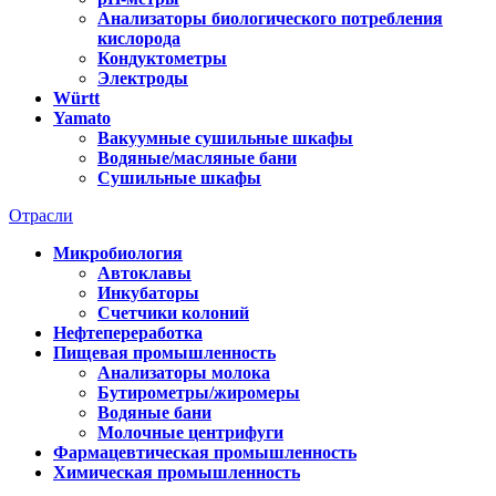
Анализаторы биологического потребления
кислорода
Кондуктометры
Электроды
Württ
Yamato
Вакуумные сушильные шкафы
Водяные/масляные бани
Сушильные шкафы
Отрасли
Микробиология
Автоклавы
Инкубаторы
Счетчики колоний
Нефтепереработка
Пищевая промышленность
Анализаторы молока
Бутирометры/жиромеры
Водяные бани
Молочные центрифуги
Фармацевтическая промышленность
Химическая промышленность