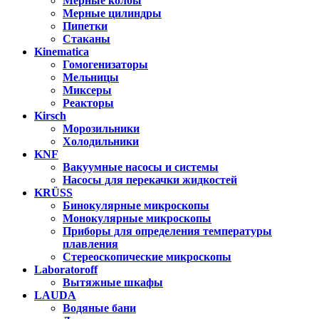
Мерные колбы
Мерные цилиндры
Пипетки
Стаканы
Kinematica
Гомогенизаторы
Мельницы
Миксеры
Реакторы
Kirsch
Морозильники
Холодильники
KNF
Вакуумные насосы и системы
Насосы для перекачки жидкостей
KRÜSS
Бинокулярные микроскопы
Монокулярные микроскопы
Приборы для определения температуры
плавления
Стереоскопические микроскопы
Laboratoroff
Вытяжные шкафы
LAUDA
Водяные бани