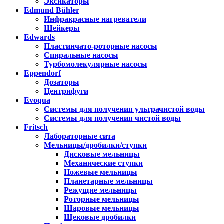
Эксикаторы
Edmund Bühler
Инфракрасные нагреватели
Шейкеры
Edwards
Пластинчато-роторные насосы
Спиральные насосы
Турбомолекулярные насосы
Eppendorf
Дозаторы
Центрифуги
Evoqua
Системы для получения ультрачистой воды
Системы для получения чистой воды
Fritsch
Лабораторные сита
Мельницы/дробилки/ступки
Дисковые мельницы
Механические ступки
Ножевые мельницы
Планетарные мельницы
Режущие мельницы
Роторные мельницы
Шаровые мельницы
Щековые дробилки