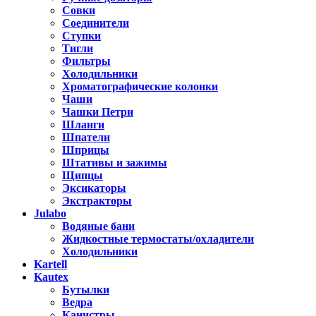
Совки
Соединители
Ступки
Тигли
Фильтры
Холодильники
Хроматографические колонки
Чаши
Чашки Петри
Шланги
Шпатели
Шприцы
Штативы и зажимы
Щипцы
Эксикаторы
Экстракторы
Julabo
Водяные бани
Жидкостные термостаты/охладители
Холодильники
Kartell
Kautex
Бутылки
Ведра
Канистры