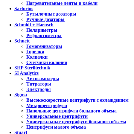
Нагревательные ленты и кабели
Sartorius
Бутылочные дозаторы
Ручные дозаторы
Schmidt + Haensch
Поляриметры
Рефрактометры
Schuett
Гомогенизаторы
Горелки
Колпачки
Счетчики колоний
SHP Steriltechnik
SI Analytics
Автосамплеры
Титраторы
Электроды
Sigma
Высокоскоростные центрифуги с охлаждением
Микроцентрифуги
Напольные центрифуги большого объема
Универсальные центрифуги
Универсальные центрифуги большого объема
Центрифуги малого объема
Stuart