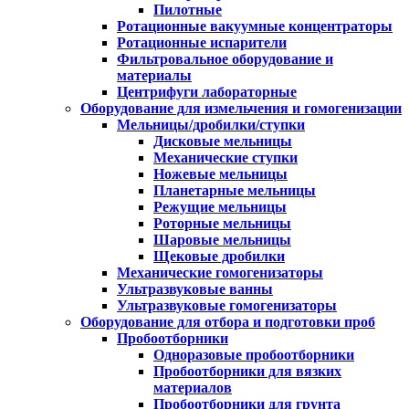
Пилотные
Ротационные вакуумные концентраторы
Ротационные испарители
Фильтровальное оборудование и
материалы
Центрифуги лабораторные
Оборудование для измельчения и гомогенизации
Мельницы/дробилки/ступки
Дисковые мельницы
Механические ступки
Ножевые мельницы
Планетарные мельницы
Режущие мельницы
Роторные мельницы
Шаровые мельницы
Щековые дробилки
Механические гомогенизаторы
Ультразвуковые ванны
Ультразвуковые гомогенизаторы
Оборудование для отбора и подготовки проб
Пробоотборники
Одноразовые пробоотборники
Пробоотборники для вязких
материалов
Пробоотборники для грунта