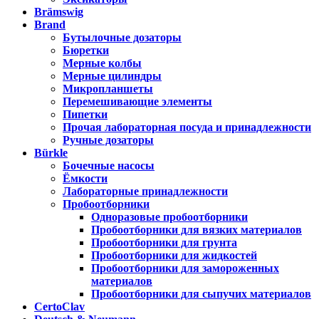
Brämswig
Brand
Бутылочные дозаторы
Бюретки
Мерные колбы
Мерные цилиндры
Микропланшеты
Перемешивающие элементы
Пипетки
Прочая лабораторная посуда и принадлежности
Ручные дозаторы
Bürkle
Бочечные насосы
Ёмкости
Лабораторные принадлежности
Пробоотборники
Одноразовые пробоотборники
Пробоотборники для вязких материалов
Пробоотборники для грунта
Пробоотборники для жидкостей
Пробоотборники для замороженных
материалов
Пробоотборники для сыпучих материалов
CertoClav