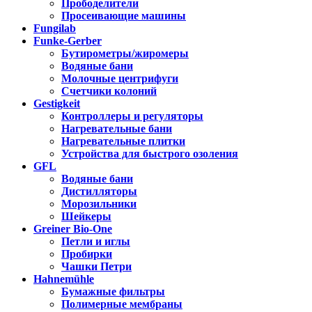
Прободелители
Просеивающие машины
Fungilab
Funke-Gerber
Бутирометры/жиромеры
Водяные бани
Молочные центрифуги
Счетчики колоний
Gestigkeit
Контроллеры и регуляторы
Нагревательные бани
Нагревательные плитки
Устройства для быстрого озоления
GFL
Водяные бани
Дистилляторы
Морозильники
Шейкеры
Greiner Bio-One
Петли и иглы
Пробирки
Чашки Петри
Hahnemühle
Бумажные фильтры
Полимерные мембраны