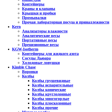
Контейнеры
Краны и клапаны
Крышки и пробки
Промывалки
Прочая лабораторная посуда и принадлежности
Kern
Анализаторы влажности
Аналитические весы
Портативные весы
Прецизионные весы
KGW-Isotherm
Контейнеры для жидкого азота
Сосуды Дьюара
Холодовые ловушки
Kimble Chase
Воронки
Колбы
Колбы грушевидные
Колбы испарительные
Колбы конические
Колбы круглодонные
Колбы многогорлые
Колбы плоскодонные
Колбы прочие