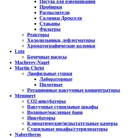
Посуда для взвешивания
Пробирки
Распылители
Склянки Дрекселя
Стаканы
Фильтры
Реакторы
Холодильники, дефлегматоры
Хроматографические колонки
Lutz
Бочечные насосы
Macherey-Nagel
Martin Christ
Лиофильные сушки
Лабораторные
Пилотные
Ротационные вакуумные концентраторы
Memmert
CO2-инкубаторы
Вакуумные сушильные шкафы
Водяные/масляные бани
Инкубаторы
Климатические/испытательные камеры
Сушильные шкафы/стерилизаторы
Nabertherm