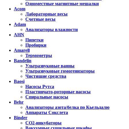
Одноместные магнитные мешалки
Acom
Лабораторные весы
Счетные весы
Adam
Анализаторы влажности
AHN
Пипетки
Пробирки
Amarell
Термометры
Bandelin
Ультразвуковые ванны
Ультразвуковые гомогенизаторы
Чистящие средства
Baosi
Насосы Рутса
Пластинчато-роторные насосы
Спиральные насосы
Behr
Анализаторы азота/белка по Кьельдалю
Аппараты Сокслета
Binder
CO2-инкубаторы
Вакуумные сушильные шкафы