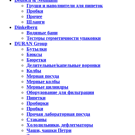
Deutsch & Neumann
Груши и наполнители для пипеток
Пробки
Прочее
Шланги
Dinkelberg
Водяные бани
Тестеры герметичности упаковки
DURAN Group
Бутылки
Бюксы
Бюретки
Делительные/капельные воронки
Колбы
Мерная посуда
Мерные колбы
Мерные цилиндры
Оборудование для фильтрации
Пипетки
Пробирки
Пробки
Прочая лабораторная посуда
Стаканы
Холодильники, дефлегматоры
Чаши, чашки Петри