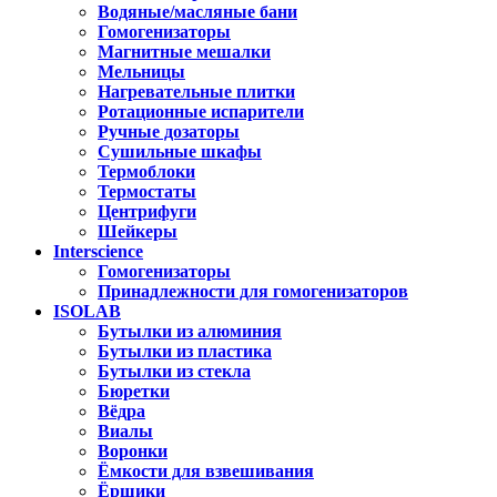
Водяные/масляные бани
Гомогенизаторы
Магнитные мешалки
Мельницы
Нагревательные плитки
Ротационные испарители
Ручные дозаторы
Сушильные шкафы
Термоблоки
Термостаты
Центрифуги
Шейкеры
Interscience
Гомогенизаторы
Принадлежности для гомогенизаторов
ISOLAB
Бутылки из алюминия
Бутылки из пластика
Бутылки из стекла
Бюретки
Вёдра
Виалы
Воронки
Ёмкости для взвешивания
Ёршики