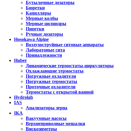
Бутылочные дозаторы
Бюретки
Капилляры
Мерные колбы
Мерные цилиндры
Пипетки
Ручные дозаторы
Hosokawa Alpine
Воздухоструйные ситовые аппараты
Лаборатоные сита
Принадлежности
Huber
Динамические термостаты-циркуляторы
Охлаждающие термостаты
Погружные охладители
Погружные термостаты
Проточные охладители
Термостаты с открытой ванной
Hydrolab
IAS
Анализаторы зерна
IKA
Вакуумные насосы
Верхнеприводные мешалки
Вискозиметры