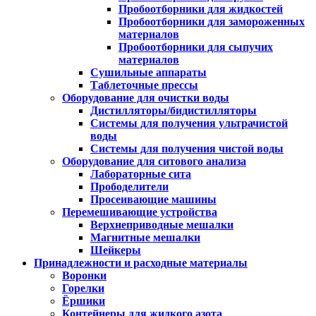
Пробоотборники для жидкостей
Пробоотборники для замороженных
материалов
Пробоотборники для сыпучих
материалов
Сушильные аппараты
Таблеточные прессы
Оборудование для очистки воды
Дистилляторы/бидистилляторы
Системы для получения ультрачистой
воды
Системы для получения чистой воды
Оборудование для ситового анализа
Лабораторные сита
Прободелители
Просеивающие машины
Перемешивающие устройства
Верхнеприводные мешалки
Магнитные мешалки
Шейкеры
Принадлежности и расходные материалы
Воронки
Горелки
Ёршики
Контейнеры для жидкого азота