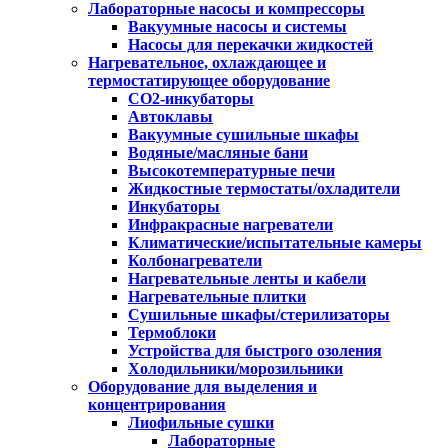
Лабораторные насосы и компрессоры
Вакуумные насосы и системы
Насосы для перекачки жидкостей
Нагревательное, охлаждающее и
термостатирующее оборудование
CO2-инкубаторы
Автоклавы
Вакуумные сушильные шкафы
Водяные/масляные бани
Высокотемпературные печи
Жидкостные термостаты/охладители
Инкубаторы
Инфракрасные нагреватели
Климатические/испытательные камеры
Колбонагреватели
Нагревательные ленты и кабели
Нагревательные плитки
Сушильные шкафы/стерилизаторы
Термоблоки
Устройства для быстрого озоления
Холодильники/морозильники
Оборудование для выделения и
концентрирования
Лиофильные сушки
Лабораторные