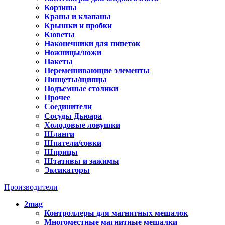
Корзины
Краны и клапаны
Крышки и пробки
Кюветы
Наконечники для пипеток
Ножницы/ножи
Пакеты
Перемешивающие элементы
Пинцеты/щипцы
Подъемные столики
Прочее
Соединители
Сосуды Дьюара
Холодовые ловушки
Шланги
Шпатели/совки
Шприцы
Штативы и зажимы
Эксикаторы
Производители
2mag
Контроллеры для магнитных мешалок
Многоместные магнитные мешалки