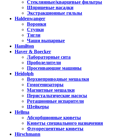
Стеклянные/кварцевые фильтры
Шприцевые насадки
Экстракционные гильзы
Haldenwanger
Воронки
Ступки
Тигли
Чаши выпарные
Hamilton
Haver & Boecker
Лабораторные сита
Прободелители
Просеивающие машины
Heidolph
Верхнеприводные мешалки
Гомогенизаторы
Магнитные мешалки
Перистальтические насосы
Ротационные испарители
Шейкеры
Hellma
Абсорбционные кюветы
Кюветы специального назначения
Флуоресцентные кюветы
Hirschmann