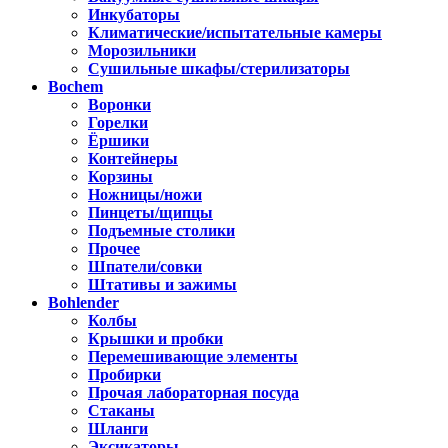
Инкубаторы
Климатические/испытательные камеры
Морозильники
Сушильные шкафы/стерилизаторы
Bochem
Воронки
Горелки
Ёршики
Контейнеры
Корзины
Ножницы/ножи
Пинцеты/щипцы
Подъемные столики
Прочее
Шпатели/совки
Штативы и зажимы
Bohlender
Колбы
Крышки и пробки
Перемешивающие элементы
Пробирки
Прочая лабораторная посуда
Стаканы
Шланги
Эксикаторы