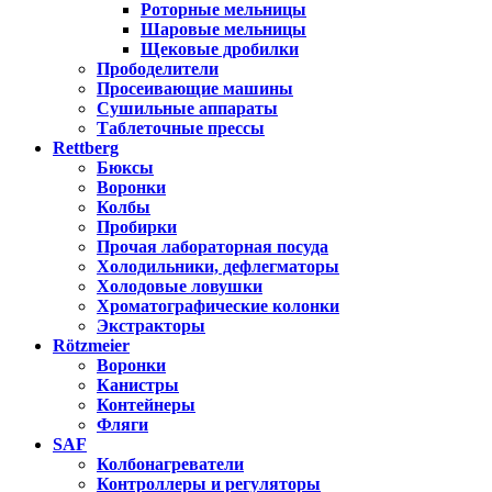
Роторные мельницы
Шаровые мельницы
Щековые дробилки
Прободелители
Просеивающие машины
Сушильные аппараты
Таблеточные прессы
Rettberg
Бюксы
Воронки
Колбы
Пробирки
Прочая лабораторная посуда
Холодильники, дефлегматоры
Холодовые ловушки
Хроматографические колонки
Экстракторы
Rötzmeier
Воронки
Канистры
Контейнеры
Фляги
SAF
Колбонагреватели
Контроллеры и регуляторы