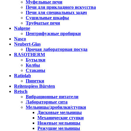
Муфельные печи
Печи для прикладного искусства
Печи для специальных задач
Сушильные шкафы
Трубчатые печи
Nalgene
Центрифужные пробирки
Nasco
Neubert-Glas
Прочая лабораторная посуда
RASOTHERM
Бутылки
Колбы
Стаканы
Ratiolab
Пипетки
Reitenspiess Bürsten
Retsch
Вибрационные питатели
Лабораторные сита
Мельницы/дробилки/ступки
Дисковые мельницы
Механические ступки
Ножевые мельницы
Режущие мельницы