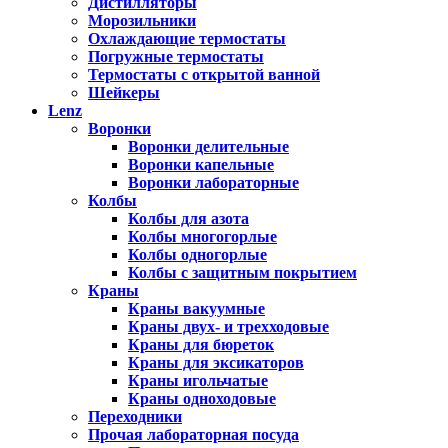
Дистилляторы
Морозильники
Охлаждающие термостаты
Погружные термостаты
Термостаты с открытой ванной
Шейкеры
Lenz
Воронки
Воронки делительные
Воронки капельные
Воронки лабораторные
Колбы
Колбы для азота
Колбы многогорлые
Колбы одногорлые
Колбы с защитным покрытием
Краны
Краны вакуумные
Краны двух- и трехходовые
Краны для бюреток
Краны для эксикаторов
Краны игольчатые
Краны одноходовые
Переходники
Прочая лабораторная посуда