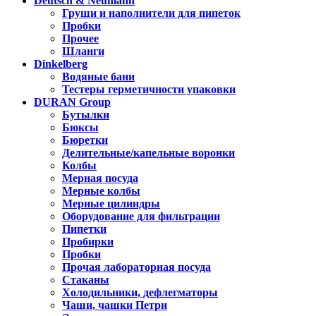
Deutsch & Neumann
Груши и наполнители для пипеток
Пробки
Прочее
Шланги
Dinkelberg
Водяные бани
Тестеры герметичности упаковки
DURAN Group
Бутылки
Бюксы
Бюретки
Делительные/капельные воронки
Колбы
Мерная посуда
Мерные колбы
Мерные цилиндры
Оборудование для фильтрации
Пипетки
Пробирки
Пробки
Прочая лабораторная посуда
Стаканы
Холодильники, дефлегматоры
Чаши, чашки Петри