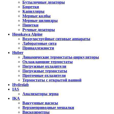
Бутылочные дозаторы
Бюретки
Капилляры
Мерные колбы
Мерные цилиндры
Пипетки
Ручные дозаторы
Hosokawa Alpine
Воздухоструйные ситовые аппараты
Лаборатоные сита
Принадлежности
Huber
Динамические термостаты-циркуляторы
Охлаждающие термостаты
Погружные охладители
Погружные термостаты
Проточные охладители
Термостаты с открытой ванной
Hydrolab
IAS
Анализаторы зерна
IKA
Вакуумные насосы
Верхнеприводные мешалки
Вискозиметры