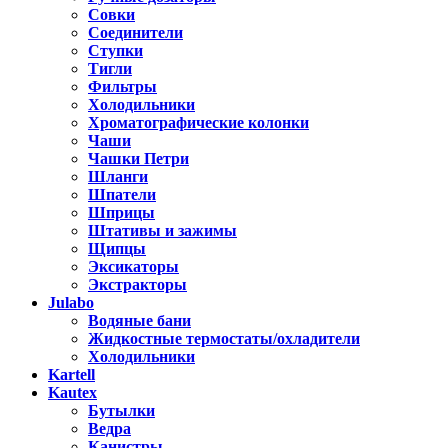
Совки
Соединители
Ступки
Тигли
Фильтры
Холодильники
Хроматографические колонки
Чаши
Чашки Петри
Шланги
Шпатели
Шприцы
Штативы и зажимы
Щипцы
Эксикаторы
Экстракторы
Julabo
Водяные бани
Жидкостные термостаты/охладители
Холодильники
Kartell
Kautex
Бутылки
Ведра
Канистры