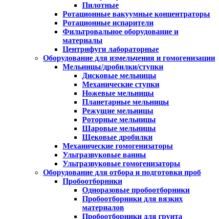
Пилотные
Ротационные вакуумные концентраторы
Ротационные испарители
Фильтровальное оборудование и
материалы
Центрифуги лабораторные
Оборудование для измельчения и гомогенизации
Мельницы/дробилки/ступки
Дисковые мельницы
Механические ступки
Ножевые мельницы
Планетарные мельницы
Режущие мельницы
Роторные мельницы
Шаровые мельницы
Щековые дробилки
Механические гомогенизаторы
Ультразвуковые ванны
Ультразвуковые гомогенизаторы
Оборудование для отбора и подготовки проб
Пробоотборники
Одноразовые пробоотборники
Пробоотборники для вязких
материалов
Пробоотборники для грунта