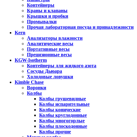
Контейнеры
Краны и клапаны
Крышки и пробки
Промывалки
Прочая лабораторная посуда и принадлежности
Kern
Анализаторы влажности
Аналитические весы
Портативные весы
Прецизионные весы
KGW-Isotherm
Контейнеры для жидкого азота
Сосуды Дьюара
Холодовые ловушки
Kimble Chase
Воронки
Колбы
Колбы грушевидные
Колбы испарительные
Колбы конические
Колбы круглодонные
Колбы многогорлые
Колбы плоскодонные
Колбы прочие