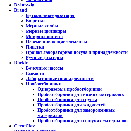
Brämswig
Brand
Бутылочные дозаторы
Бюретки
Мерные колбы
Мерные цилиндры
Микропланшеты
Перемешивающие элементы
Пипетки
Прочая лабораторная посуда и принадлежности
Ручные дозаторы
Bürkle
Бочечные насосы
Ёмкости
Лабораторные принадлежности
Пробоотборники
Одноразовые пробоотборники
Пробоотборники для вязких материалов
Пробоотборники для грунта
Пробоотборники для жидкостей
Пробоотборники для замороженных
материалов
Пробоотборники для сыпучих материалов
CertoClav