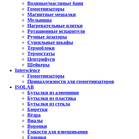
Водяные/масляные бани
Гомогенизаторы
Магнитные мешалки
Мельницы
Нагревательные плитки
Ротационные испарители
Ручные дозаторы
Сушильные шкафы
Термоблоки
Термостаты
Центрифуги
Шейкеры
Interscience
Гомогенизаторы
Принадлежности для гомогенизаторов
ISOLAB
Бутылки из алюминия
Бутылки из пластика
Бутылки из стекла
Бюретки
Вёдра
Виалы
Воронки
Ёмкости для взвешивания
Ёршики