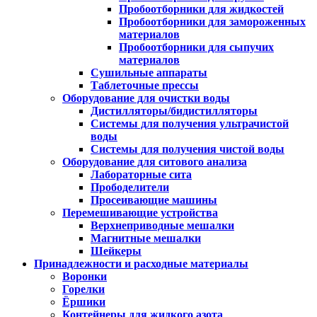
Пробоотборники для жидкостей
Пробоотборники для замороженных
материалов
Пробоотборники для сыпучих
материалов
Сушильные аппараты
Таблеточные прессы
Оборудование для очистки воды
Дистилляторы/бидистилляторы
Системы для получения ультрачистой
воды
Системы для получения чистой воды
Оборудование для ситового анализа
Лабораторные сита
Прободелители
Просеивающие машины
Перемешивающие устройства
Верхнеприводные мешалки
Магнитные мешалки
Шейкеры
Принадлежности и расходные материалы
Воронки
Горелки
Ёршики
Контейнеры для жидкого азота