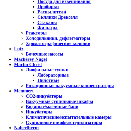
Посуда для взвешивания
Пробирки
Распылители
Склянки Дрекселя
Стаканы
Фильтры
Реакторы
Холодильники, дефлегматоры
Хроматографические колонки
Lutz
Бочечные насосы
Macherey-Nagel
Martin Christ
Лиофильные сушки
Лабораторные
Пилотные
Ротационные вакуумные концентраторы
Memmert
CO2-инкубаторы
Вакуумные сушильные шкафы
Водяные/масляные бани
Инкубаторы
Климатические/испытательные камеры
Сушильные шкафы/стерилизаторы
Nabertherm