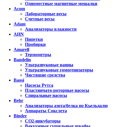
Одноместные магнитные мешалки
Acom
Лабораторные весы
Счетные весы
Adam
Анализаторы влажности
AHN
Пипетки
Пробирки
Amarell
Термометры
Bandelin
Ультразвуковые ванны
Ультразвуковые гомогенизаторы
Чистящие средства
Baosi
Насосы Рутса
Пластинчато-роторные насосы
Спиральные насосы
Behr
Анализаторы азота/белка по Кьельдалю
Аппараты Сокслета
Binder
CO2-инкубаторы
Вакуумные сушильные шкафы