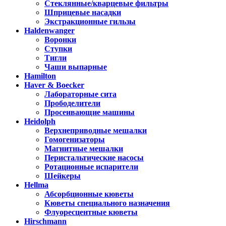
Стеклянные/кварцевые фильтры
Шприцевые насадки
Экстракционные гильзы
Haldenwanger
Воронки
Ступки
Тигли
Чаши выпарные
Hamilton
Haver & Boecker
Лабораторные сита
Прободелители
Просеивающие машины
Heidolph
Верхнеприводные мешалки
Гомогенизаторы
Магнитные мешалки
Перистальтические насосы
Ротационные испарители
Шейкеры
Hellma
Абсорбционные кюветы
Кюветы специального назначения
Флуоресцентные кюветы
Hirschmann