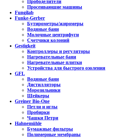
Прободелители
Просеивающие машины
Fungilab
Funke-Gerber
Бутирометры/жиромеры
Водяные бани
Молочные центрифуги
Счетчики колоний
Gestigkeit
Контроллеры и регуляторы
Нагревательные бани
Нагревательные плитки
Устройства для быстрого озоления
GFL
Водяные бани
Дистилляторы
Морозильники
Шейкеры
Greiner Bio-One
Петли и иглы
Пробирки
Чашки Петри
Hahnemühle
Бумажные фильтры
Полимерные мембраны