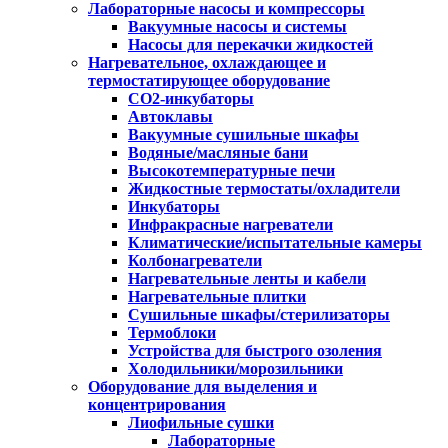
Лабораторные насосы и компрессоры
Вакуумные насосы и системы
Насосы для перекачки жидкостей
Нагревательное, охлаждающее и
термостатирующее оборудование
CO2-инкубаторы
Автоклавы
Вакуумные сушильные шкафы
Водяные/масляные бани
Высокотемпературные печи
Жидкостные термостаты/охладители
Инкубаторы
Инфракрасные нагреватели
Климатические/испытательные камеры
Колбонагреватели
Нагревательные ленты и кабели
Нагревательные плитки
Сушильные шкафы/стерилизаторы
Термоблоки
Устройства для быстрого озоления
Холодильники/морозильники
Оборудование для выделения и
концентрирования
Лиофильные сушки
Лабораторные