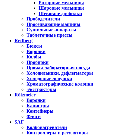
Роторные мельницы
Шаровые мельницы
Щековые дробилки
Прободелители
Просеивающие машины
Сушильные аппараты
Таблеточные прессы
Rettberg
Бюксы
Воронки
Колбы
Пробирки
Прочая лабораторная посуда
Холодильники, дефлегматоры
Холодовые ловушки
Хроматографические колонки
Экстракторы
Rötzmeier
Воронки
Канистры
Контейнеры
Фляги
SAF
Колбонагреватели
Контроллеры и регуляторы