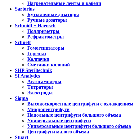
Нагревательные ленты и кабели
Sartorius
Бутылочные дозаторы
Ручные дозаторы
Schmidt + Haensch
Поляриметры
Рефрактометры
Schuett
Гомогенизаторы
Горелки
Колпачки
Счетчики колоний
SHP Steriltechnik
SI Analytics
Автосамплеры
Титраторы
Электроды
Sigma
Высокоскоростные центрифуги с охлаждением
Микроцентрифуги
Напольные центрифуги большого объема
Универсальные центрифуги
Универсальные центрифуги большого объема
Центрифуги малого объема
Stuart