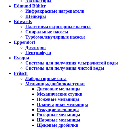
Эксикаторы
Edmund Bühler
Инфракрасные нагреватели
Шейкеры
Edwards
Пластинчато-роторные насосы
Спиральные насосы
Турбомолекулярные насосы
Eppendorf
Дозаторы
Центрифуги
Evoqua
Системы для получения ультрачистой воды
Системы для получения чистой воды
Fritsch
Лабораторные сита
Мельницы/дробилки/ступки
Дисковые мельницы
Механические ступки
Ножевые мельницы
Планетарные мельницы
Режущие мельницы
Роторные мельницы
Шаровые мельницы
Щековые дробилки