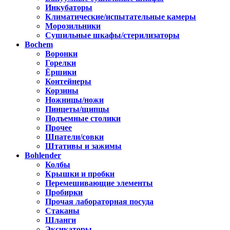
Инкубаторы
Климатические/испытательные камеры
Морозильники
Сушильные шкафы/стерилизаторы
Bochem
Воронки
Горелки
Ёршики
Контейнеры
Корзины
Ножницы/ножи
Пинцеты/щипцы
Подъемные столики
Прочее
Шпатели/совки
Штативы и зажимы
Bohlender
Колбы
Крышки и пробки
Перемешивающие элементы
Пробирки
Прочая лабораторная посуда
Стаканы
Шланги
Эксикаторы