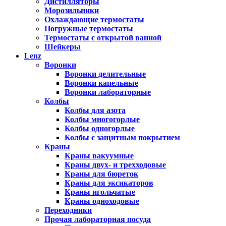
Дистилляторы
Морозильники
Охлаждающие термостаты
Погружные термостаты
Термостаты с открытой ванной
Шейкеры
Lenz
Воронки
Воронки делительные
Воронки капельные
Воронки лабораторные
Колбы
Колбы для азота
Колбы многогорлые
Колбы одногорлые
Колбы с защитным покрытием
Краны
Краны вакуумные
Краны двух- и трехходовые
Краны для бюреток
Краны для эксикаторов
Краны игольчатые
Краны одноходовые
Переходники
Прочая лабораторная посуда