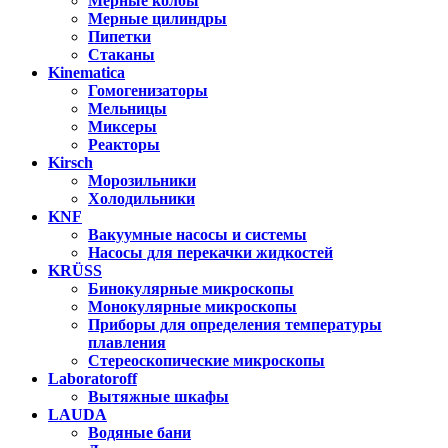
Мерные колбы
Мерные цилиндры
Пипетки
Стаканы
Kinematica
Гомогенизаторы
Мельницы
Миксеры
Реакторы
Kirsch
Морозильники
Холодильники
KNF
Вакуумные насосы и системы
Насосы для перекачки жидкостей
KRÜSS
Бинокулярные микроскопы
Монокулярные микроскопы
Приборы для определения температуры
плавления
Стереоскопические микроскопы
Laboratoroff
Вытяжные шкафы
LAUDA
Водяные бани