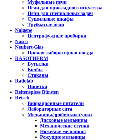
Муфельные печи
Печи для прикладного искусства
Печи для специальных задач
Сушильные шкафы
Трубчатые печи
Nalgene
Центрифужные пробирки
Nasco
Neubert-Glas
Прочая лабораторная посуда
RASOTHERM
Бутылки
Колбы
Стаканы
Ratiolab
Пипетки
Reitenspiess Bürsten
Retsch
Вибрационные питатели
Лабораторные сита
Мельницы/дробилки/ступки
Дисковые мельницы
Механические ступки
Ножевые мельницы
Режущие мельницы