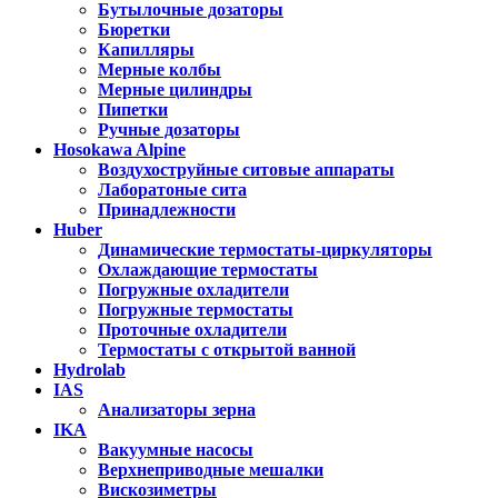
Бутылочные дозаторы
Бюретки
Капилляры
Мерные колбы
Мерные цилиндры
Пипетки
Ручные дозаторы
Hosokawa Alpine
Воздухоструйные ситовые аппараты
Лаборатоные сита
Принадлежности
Huber
Динамические термостаты-циркуляторы
Охлаждающие термостаты
Погружные охладители
Погружные термостаты
Проточные охладители
Термостаты с открытой ванной
Hydrolab
IAS
Анализаторы зерна
IKA
Вакуумные насосы
Верхнеприводные мешалки
Вискозиметры