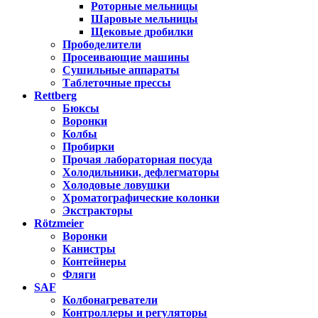
Роторные мельницы
Шаровые мельницы
Щековые дробилки
Прободелители
Просеивающие машины
Сушильные аппараты
Таблеточные прессы
Rettberg
Бюксы
Воронки
Колбы
Пробирки
Прочая лабораторная посуда
Холодильники, дефлегматоры
Холодовые ловушки
Хроматографические колонки
Экстракторы
Rötzmeier
Воронки
Канистры
Контейнеры
Фляги
SAF
Колбонагреватели
Контроллеры и регуляторы