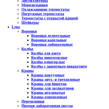
Дистилляторы
Морозильники
Охлаждающие термостаты
Погружные термостаты
Термостаты с открытой ванной
Шейкеры
Lenz
Воронки
Воронки делительные
Воронки капельные
Воронки лабораторные
Колбы
Колбы для азота
Колбы многогорлые
Колбы одногорлые
Колбы с защитным покрытием
Краны
Краны вакуумные
Краны двух- и трехходовые
Краны для бюреток
Краны для эксикаторов
Краны игольчатые
Краны одноходовые
Переходники
Прочая лабораторная посуда