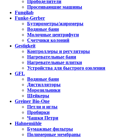
Прободелители
Просеивающие машины
Fungilab
Funke-Gerber
Бутирометры/жиромеры
Водяные бани
Молочные центрифуги
Счетчики колоний
Gestigkeit
Контроллеры и регуляторы
Нагревательные бани
Нагревательные плитки
Устройства для быстрого озоления
GFL
Водяные бани
Дистилляторы
Морозильники
Шейкеры
Greiner Bio-One
Петли и иглы
Пробирки
Чашки Петри
Hahnemühle
Бумажные фильтры
Полимерные мембраны