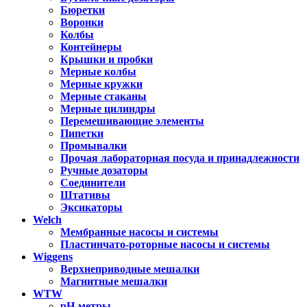
Бюретки
Воронки
Колбы
Контейнеры
Крышки и пробки
Мерные колбы
Мерные кружки
Мерные стаканы
Мерные цилиндры
Перемешивающие элементы
Пипетки
Промывалки
Прочая лабораторная посуда и принадлежности
Ручные дозаторы
Соединители
Штативы
Эксикаторы
Welch
Мембранные насосы и системы
Пластинчато-роторные насосы и системы
Wiggens
Верхнеприводные мешалки
Магнитные мешалки
WTW
pH-метры