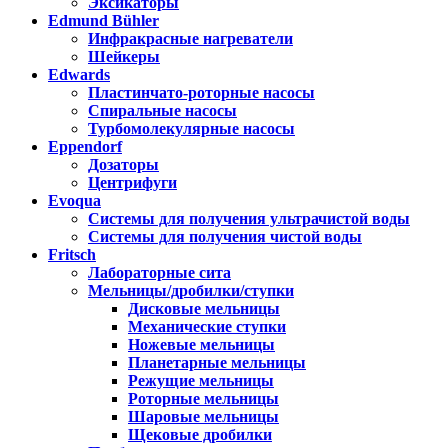
Эксикаторы
Edmund Bühler
Инфракрасные нагреватели
Шейкеры
Edwards
Пластинчато-роторные насосы
Спиральные насосы
Турбомолекулярные насосы
Eppendorf
Дозаторы
Центрифуги
Evoqua
Системы для получения ультрачистой воды
Системы для получения чистой воды
Fritsch
Лабораторные сита
Мельницы/дробилки/ступки
Дисковые мельницы
Механические ступки
Ножевые мельницы
Планетарные мельницы
Режущие мельницы
Роторные мельницы
Шаровые мельницы
Щековые дробилки