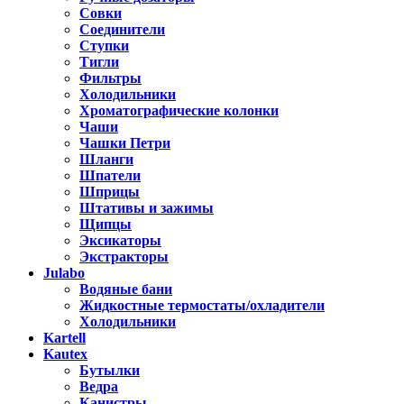
Совки
Соединители
Ступки
Тигли
Фильтры
Холодильники
Хроматографические колонки
Чаши
Чашки Петри
Шланги
Шпатели
Шприцы
Штативы и зажимы
Щипцы
Эксикаторы
Экстракторы
Julabo
Водяные бани
Жидкостные термостаты/охладители
Холодильники
Kartell
Kautex
Бутылки
Ведра
Канистры