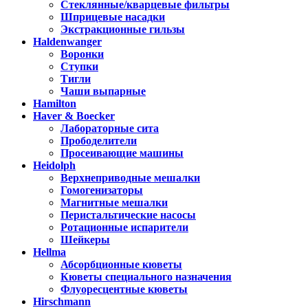
Стеклянные/кварцевые фильтры
Шприцевые насадки
Экстракционные гильзы
Haldenwanger
Воронки
Ступки
Тигли
Чаши выпарные
Hamilton
Haver & Boecker
Лабораторные сита
Прободелители
Просеивающие машины
Heidolph
Верхнеприводные мешалки
Гомогенизаторы
Магнитные мешалки
Перистальтические насосы
Ротационные испарители
Шейкеры
Hellma
Абсорбционные кюветы
Кюветы специального назначения
Флуоресцентные кюветы
Hirschmann