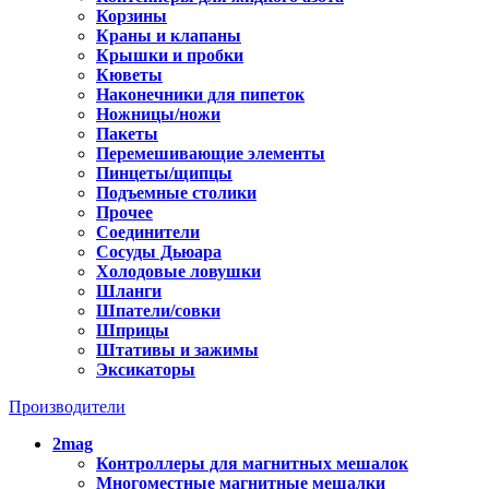
Корзины
Краны и клапаны
Крышки и пробки
Кюветы
Наконечники для пипеток
Ножницы/ножи
Пакеты
Перемешивающие элементы
Пинцеты/щипцы
Подъемные столики
Прочее
Соединители
Сосуды Дьюара
Холодовые ловушки
Шланги
Шпатели/совки
Шприцы
Штативы и зажимы
Эксикаторы
Производители
2mag
Контроллеры для магнитных мешалок
Многоместные магнитные мешалки