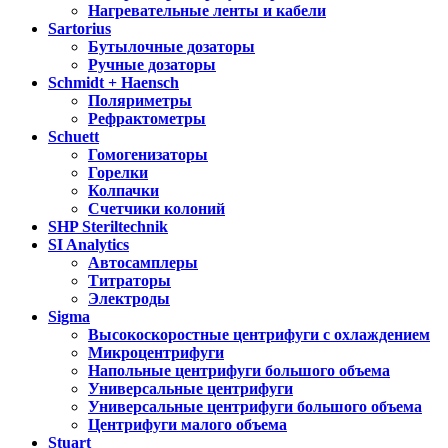
Нагревательные ленты и кабели
Sartorius
Бутылочные дозаторы
Ручные дозаторы
Schmidt + Haensch
Поляриметры
Рефрактометры
Schuett
Гомогенизаторы
Горелки
Колпачки
Счетчики колоний
SHP Steriltechnik
SI Analytics
Автосамплеры
Титраторы
Электроды
Sigma
Высокоскоростные центрифуги с охлаждением
Микроцентрифуги
Напольные центрифуги большого объема
Универсальные центрифуги
Универсальные центрифуги большого объема
Центрифуги малого объема
Stuart