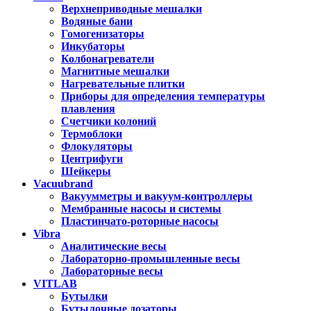
Верхнеприводные мешалки
Водяные бани
Гомогенизаторы
Инкубаторы
Колбонагреватели
Магнитные мешалки
Нагревательные плитки
Приборы для определения температуры
плавления
Счетчики колоний
Термоблоки
Флокуляторы
Центрифуги
Шейкеры
Vacuubrand
Вакуумметры и вакуум-контроллеры
Мембранные насосы и системы
Пластинчато-роторные насосы
Vibra
Аналитические весы
Лабораторно-промышленные весы
Лабораторные весы
VITLAB
Бутылки
Бутылочные дозаторы