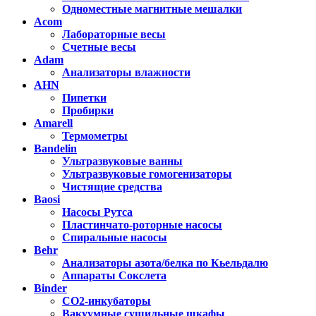
Одноместные магнитные мешалки
Acom
Лабораторные весы
Счетные весы
Adam
Анализаторы влажности
AHN
Пипетки
Пробирки
Amarell
Термометры
Bandelin
Ультразвуковые ванны
Ультразвуковые гомогенизаторы
Чистящие средства
Baosi
Насосы Рутса
Пластинчато-роторные насосы
Спиральные насосы
Behr
Анализаторы азота/белка по Кьельдалю
Аппараты Сокслета
Binder
CO2-инкубаторы
Вакуумные сушильные шкафы