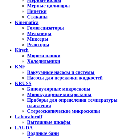
Мерные колбы
Мерные цилиндры
Пипетки
Стаканы
Kinematica
Гомогенизаторы
Мельницы
Миксеры
Реакторы
Kirsch
Морозильники
Холодильники
KNF
Вакуумные насосы и системы
Насосы для перекачки жидкостей
KRÜSS
Бинокулярные микроскопы
Монокулярные микроскопы
Приборы для определения температуры
плавления
Стереоскопические микроскопы
Laboratoroff
Вытяжные шкафы
LAUDA
Водяные бани