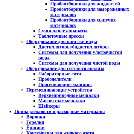
Пробоотборники для жидкостей
Пробоотборники для замороженных
материалов
Пробоотборники для сыпучих
материалов
Сушильные аппараты
Таблеточные прессы
Оборудование для очистки воды
Дистилляторы/бидистилляторы
Системы для получения ультрачистой
воды
Системы для получения чистой воды
Оборудование для ситового анализа
Лабораторные сита
Прободелители
Просеивающие машины
Перемешивающие устройства
Верхнеприводные мешалки
Магнитные мешалки
Шейкеры
Принадлежности и расходные материалы
Воронки
Горелки
Ёршики
Контейнеры для жидкого азота