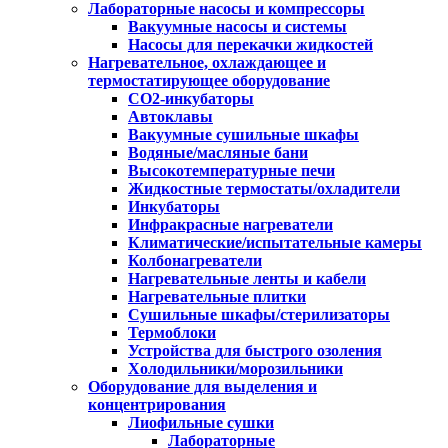
Лабораторные насосы и компрессоры
Вакуумные насосы и системы
Насосы для перекачки жидкостей
Нагревательное, охлаждающее и
термостатирующее оборудование
CO2-инкубаторы
Автоклавы
Вакуумные сушильные шкафы
Водяные/масляные бани
Высокотемпературные печи
Жидкостные термостаты/охладители
Инкубаторы
Инфракрасные нагреватели
Климатические/испытательные камеры
Колбонагреватели
Нагревательные ленты и кабели
Нагревательные плитки
Сушильные шкафы/стерилизаторы
Термоблоки
Устройства для быстрого озоления
Холодильники/морозильники
Оборудование для выделения и
концентрирования
Лиофильные сушки
Лабораторные