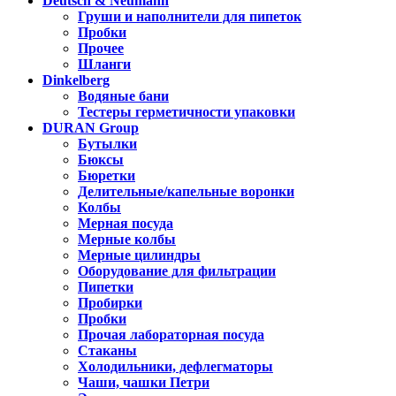
Deutsch & Neumann
Груши и наполнители для пипеток
Пробки
Прочее
Шланги
Dinkelberg
Водяные бани
Тестеры герметичности упаковки
DURAN Group
Бутылки
Бюксы
Бюретки
Делительные/капельные воронки
Колбы
Мерная посуда
Мерные колбы
Мерные цилиндры
Оборудование для фильтрации
Пипетки
Пробирки
Пробки
Прочая лабораторная посуда
Стаканы
Холодильники, дефлегматоры
Чаши, чашки Петри