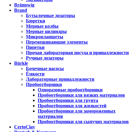
Brämswig
Brand
Бутылочные дозаторы
Бюретки
Мерные колбы
Мерные цилиндры
Микропланшеты
Перемешивающие элементы
Пипетки
Прочая лабораторная посуда и принадлежности
Ручные дозаторы
Bürkle
Бочечные насосы
Ёмкости
Лабораторные принадлежности
Пробоотборники
Одноразовые пробоотборники
Пробоотборники для вязких материалов
Пробоотборники для грунта
Пробоотборники для жидкостей
Пробоотборники для замороженных
материалов
Пробоотборники для сыпучих материалов
CertoClav