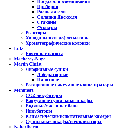
Посуда для взвешивания
Пробирки
Распылители
Склянки Дрекселя
Стаканы
Фильтры
Реакторы
Холодильники, дефлегматоры
Хроматографические колонки
Lutz
Бочечные насосы
Macherey-Nagel
Martin Christ
Лиофильные сушки
Лабораторные
Пилотные
Ротационные вакуумные концентраторы
Memmert
CO2-инкубаторы
Вакуумные сушильные шкафы
Водяные/масляные бани
Инкубаторы
Климатические/испытательные камеры
Сушильные шкафы/стерилизаторы
Nabertherm