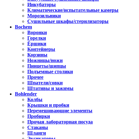
Инкубаторы
Климатические/испытательные камеры
Морозильники
Сушильные шкафы/стерилизаторы
Bochem
Воронки
Горелки
Ёршики
Контейнеры
Корзины
Ножницы/ножи
Пинцеты/щипцы
Подъемные столики
Прочее
Шпатели/совки
Штативы и зажимы
Bohlender
Колбы
Крышки и пробки
Перемешивающие элементы
Пробирки
Прочая лабораторная посуда
Стаканы
Шланги
Эксикаторы