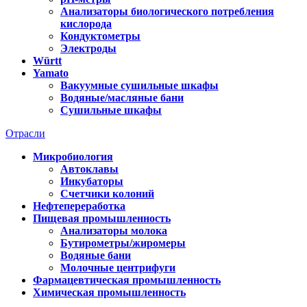
Анализаторы биологического потребления
кислорода
Кондуктометры
Электроды
Württ
Yamato
Вакуумные сушильные шкафы
Водяные/масляные бани
Сушильные шкафы
Отрасли
Микробиология
Автоклавы
Инкубаторы
Счетчики колоний
Нефтепереработка
Пищевая промышленность
Анализаторы молока
Бутирометры/жиромеры
Водяные бани
Молочные центрифуги
Фармацевтическая промышленность
Химическая промышленность