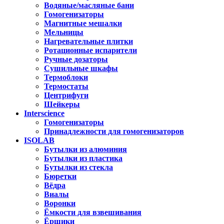
Водяные/масляные бани
Гомогенизаторы
Магнитные мешалки
Мельницы
Нагревательные плитки
Ротационные испарители
Ручные дозаторы
Сушильные шкафы
Термоблоки
Термостаты
Центрифуги
Шейкеры
Interscience
Гомогенизаторы
Принадлежности для гомогенизаторов
ISOLAB
Бутылки из алюминия
Бутылки из пластика
Бутылки из стекла
Бюретки
Вёдра
Виалы
Воронки
Ёмкости для взвешивания
Ёршики