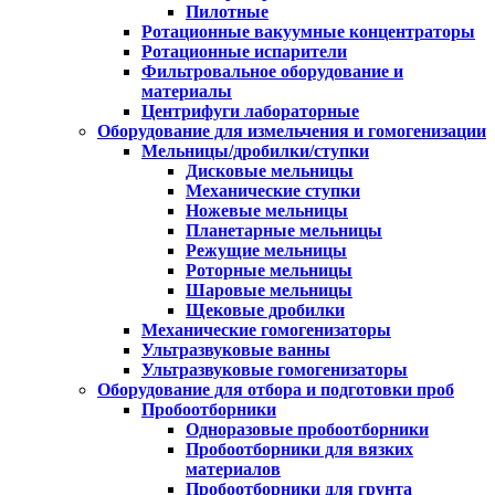
Пилотные
Ротационные вакуумные концентраторы
Ротационные испарители
Фильтровальное оборудование и
материалы
Центрифуги лабораторные
Оборудование для измельчения и гомогенизации
Мельницы/дробилки/ступки
Дисковые мельницы
Механические ступки
Ножевые мельницы
Планетарные мельницы
Режущие мельницы
Роторные мельницы
Шаровые мельницы
Щековые дробилки
Механические гомогенизаторы
Ультразвуковые ванны
Ультразвуковые гомогенизаторы
Оборудование для отбора и подготовки проб
Пробоотборники
Одноразовые пробоотборники
Пробоотборники для вязких
материалов
Пробоотборники для грунта