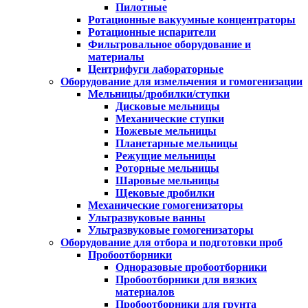
Пилотные
Ротационные вакуумные концентраторы
Ротационные испарители
Фильтровальное оборудование и
материалы
Центрифуги лабораторные
Оборудование для измельчения и гомогенизации
Мельницы/дробилки/ступки
Дисковые мельницы
Механические ступки
Ножевые мельницы
Планетарные мельницы
Режущие мельницы
Роторные мельницы
Шаровые мельницы
Щековые дробилки
Механические гомогенизаторы
Ультразвуковые ванны
Ультразвуковые гомогенизаторы
Оборудование для отбора и подготовки проб
Пробоотборники
Одноразовые пробоотборники
Пробоотборники для вязких
материалов
Пробоотборники для грунта