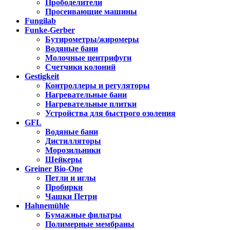
Прободелители
Просеивающие машины
Fungilab
Funke-Gerber
Бутирометры/жиромеры
Водяные бани
Молочные центрифуги
Счетчики колоний
Gestigkeit
Контроллеры и регуляторы
Нагревательные бани
Нагревательные плитки
Устройства для быстрого озоления
GFL
Водяные бани
Дистилляторы
Морозильники
Шейкеры
Greiner Bio-One
Петли и иглы
Пробирки
Чашки Петри
Hahnemühle
Бумажные фильтры
Полимерные мембраны