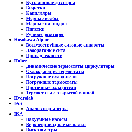
Бутылочные дозаторы
Бюретки
Капилляры
Мерные колбы
Мерные цилиндры
Пипетки
Ручные дозаторы
Hosokawa Alpine
Воздухоструйные ситовые аппараты
Лаборатоные сита
Принадлежности
Huber
Динамические термостаты-циркуляторы
Охлаждающие термостаты
Погружные охладители
Погружные термостаты
Проточные охладители
Термостаты с открытой ванной
Hydrolab
IAS
Анализаторы зерна
IKA
Вакуумные насосы
Верхнеприводные мешалки
Вискозиметры