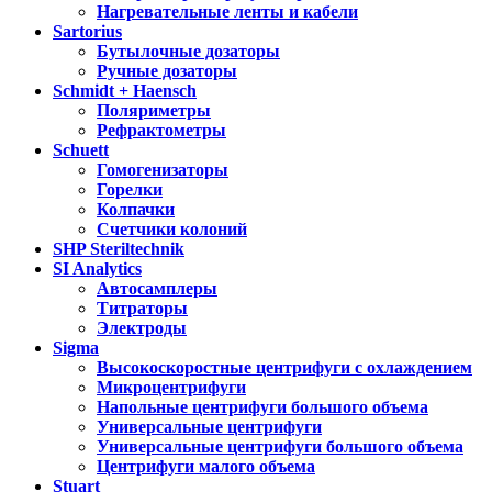
Нагревательные ленты и кабели
Sartorius
Бутылочные дозаторы
Ручные дозаторы
Schmidt + Haensch
Поляриметры
Рефрактометры
Schuett
Гомогенизаторы
Горелки
Колпачки
Счетчики колоний
SHP Steriltechnik
SI Analytics
Автосамплеры
Титраторы
Электроды
Sigma
Высокоскоростные центрифуги с охлаждением
Микроцентрифуги
Напольные центрифуги большого объема
Универсальные центрифуги
Универсальные центрифуги большого объема
Центрифуги малого объема
Stuart