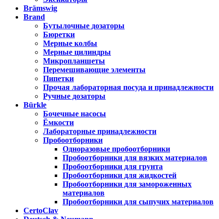
Brämswig
Brand
Бутылочные дозаторы
Бюретки
Мерные колбы
Мерные цилиндры
Микропланшеты
Перемешивающие элементы
Пипетки
Прочая лабораторная посуда и принадлежности
Ручные дозаторы
Bürkle
Бочечные насосы
Ёмкости
Лабораторные принадлежности
Пробоотборники
Одноразовые пробоотборники
Пробоотборники для вязких материалов
Пробоотборники для грунта
Пробоотборники для жидкостей
Пробоотборники для замороженных
материалов
Пробоотборники для сыпучих материалов
CertoClav