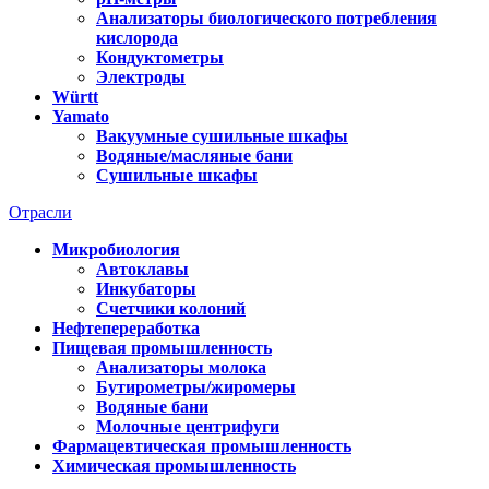
Анализаторы биологического потребления
кислорода
Кондуктометры
Электроды
Württ
Yamato
Вакуумные сушильные шкафы
Водяные/масляные бани
Сушильные шкафы
Отрасли
Микробиология
Автоклавы
Инкубаторы
Счетчики колоний
Нефтепереработка
Пищевая промышленность
Анализаторы молока
Бутирометры/жиромеры
Водяные бани
Молочные центрифуги
Фармацевтическая промышленность
Химическая промышленность