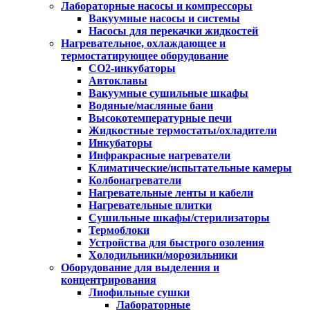
Лабораторные насосы и компрессоры
Вакуумные насосы и системы
Насосы для перекачки жидкостей
Нагревательное, охлаждающее и
термостатирующее оборудование
CO2-инкубаторы
Автоклавы
Вакуумные сушильные шкафы
Водяные/масляные бани
Высокотемпературные печи
Жидкостные термостаты/охладители
Инкубаторы
Инфракрасные нагреватели
Климатические/испытательные камеры
Колбонагреватели
Нагревательные ленты и кабели
Нагревательные плитки
Сушильные шкафы/стерилизаторы
Термоблоки
Устройства для быстрого озоления
Холодильники/морозильники
Оборудование для выделения и
концентрирования
Лиофильные сушки
Лабораторные