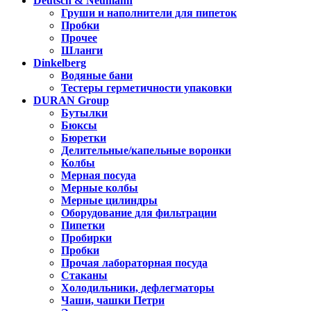
Deutsch & Neumann
Груши и наполнители для пипеток
Пробки
Прочее
Шланги
Dinkelberg
Водяные бани
Тестеры герметичности упаковки
DURAN Group
Бутылки
Бюксы
Бюретки
Делительные/капельные воронки
Колбы
Мерная посуда
Мерные колбы
Мерные цилиндры
Оборудование для фильтрации
Пипетки
Пробирки
Пробки
Прочая лабораторная посуда
Стаканы
Холодильники, дефлегматоры
Чаши, чашки Петри