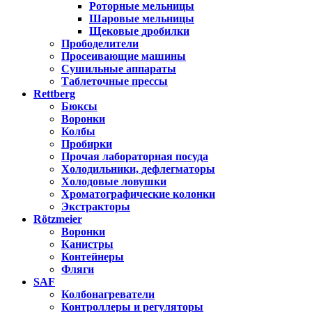
Роторные мельницы
Шаровые мельницы
Щековые дробилки
Прободелители
Просеивающие машины
Сушильные аппараты
Таблеточные прессы
Rettberg
Бюксы
Воронки
Колбы
Пробирки
Прочая лабораторная посуда
Холодильники, дефлегматоры
Холодовые ловушки
Хроматографические колонки
Экстракторы
Rötzmeier
Воронки
Канистры
Контейнеры
Фляги
SAF
Колбонагреватели
Контроллеры и регуляторы