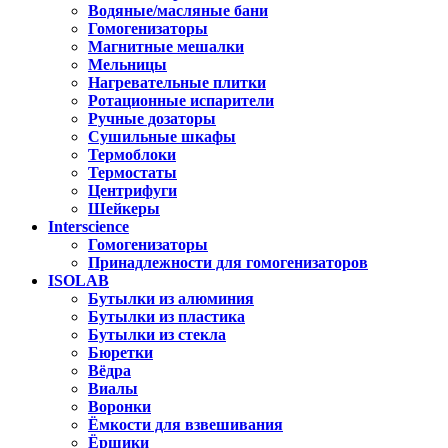
Водяные/масляные бани
Гомогенизаторы
Магнитные мешалки
Мельницы
Нагревательные плитки
Ротационные испарители
Ручные дозаторы
Сушильные шкафы
Термоблоки
Термостаты
Центрифуги
Шейкеры
Interscience
Гомогенизаторы
Принадлежности для гомогенизаторов
ISOLAB
Бутылки из алюминия
Бутылки из пластика
Бутылки из стекла
Бюретки
Вёдра
Виалы
Воронки
Ёмкости для взвешивания
Ёршики