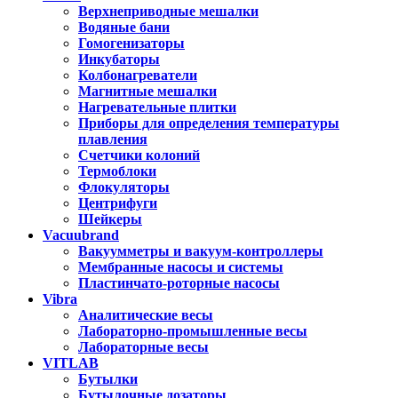
Верхнеприводные мешалки
Водяные бани
Гомогенизаторы
Инкубаторы
Колбонагреватели
Магнитные мешалки
Нагревательные плитки
Приборы для определения температуры
плавления
Счетчики колоний
Термоблоки
Флокуляторы
Центрифуги
Шейкеры
Vacuubrand
Вакуумметры и вакуум-контроллеры
Мембранные насосы и системы
Пластинчато-роторные насосы
Vibra
Аналитические весы
Лабораторно-промышленные весы
Лабораторные весы
VITLAB
Бутылки
Бутылочные дозаторы