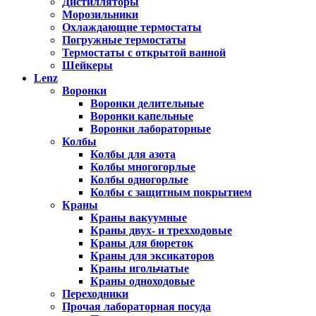
Дистилляторы
Морозильники
Охлаждающие термостаты
Погружные термостаты
Термостаты с открытой ванной
Шейкеры
Lenz
Воронки
Воронки делительные
Воронки капельные
Воронки лабораторные
Колбы
Колбы для азота
Колбы многогорлые
Колбы одногорлые
Колбы с защитным покрытием
Краны
Краны вакуумные
Краны двух- и трехходовые
Краны для бюреток
Краны для эксикаторов
Краны игольчатые
Краны одноходовые
Переходники
Прочая лабораторная посуда