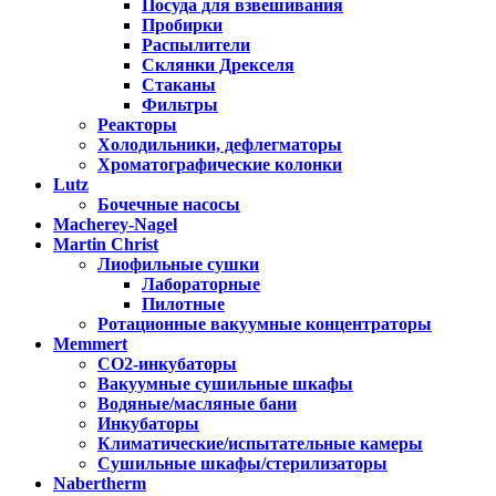
Посуда для взвешивания
Пробирки
Распылители
Склянки Дрекселя
Стаканы
Фильтры
Реакторы
Холодильники, дефлегматоры
Хроматографические колонки
Lutz
Бочечные насосы
Macherey-Nagel
Martin Christ
Лиофильные сушки
Лабораторные
Пилотные
Ротационные вакуумные концентраторы
Memmert
CO2-инкубаторы
Вакуумные сушильные шкафы
Водяные/масляные бани
Инкубаторы
Климатические/испытательные камеры
Сушильные шкафы/стерилизаторы
Nabertherm