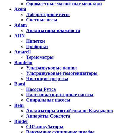
Одноместные магнитные мешалки
Acom
Лабораторные весы
Счетные весы
Adam
Анализаторы влажности
AHN
Пипетки
Пробирки
Amarell
Термометры
Bandelin
Ультразвуковые ванны
Ультразвуковые гомогенизаторы
Чистящие средства
Baosi
Насосы Рутса
Пластинчато-роторные насосы
Спиральные насосы
Behr
Анализаторы азота/белка по Кьельдалю
Аппараты Сокслета
Binder
CO2-инкубаторы
Вакуумные сушильные шкафы