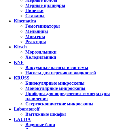
Мерные колбы
Мерные цилиндры
Пипетки
Стаканы
Kinematica
Гомогенизаторы
Мельницы
Миксеры
Реакторы
Kirsch
Морозильники
Холодильники
KNF
Вакуумные насосы и системы
Насосы для перекачки жидкостей
KRÜSS
Бинокулярные микроскопы
Монокулярные микроскопы
Приборы для определения температуры
плавления
Стереоскопические микроскопы
Laboratoroff
Вытяжные шкафы
LAUDA
Водяные бани