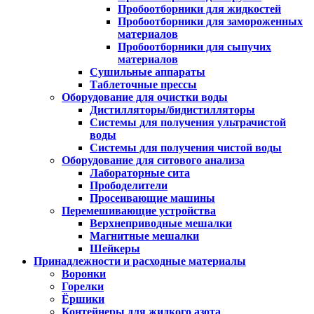
Пробоотборники для жидкостей
Пробоотборники для замороженных
материалов
Пробоотборники для сыпучих
материалов
Сушильные аппараты
Таблеточные прессы
Оборудование для очистки воды
Дистилляторы/бидистилляторы
Системы для получения ультрачистой
воды
Системы для получения чистой воды
Оборудование для ситового анализа
Лабораторные сита
Прободелители
Просеивающие машины
Перемешивающие устройства
Верхнеприводные мешалки
Магнитные мешалки
Шейкеры
Принадлежности и расходные материалы
Воронки
Горелки
Ёршики
Контейнеры для жидкого азота