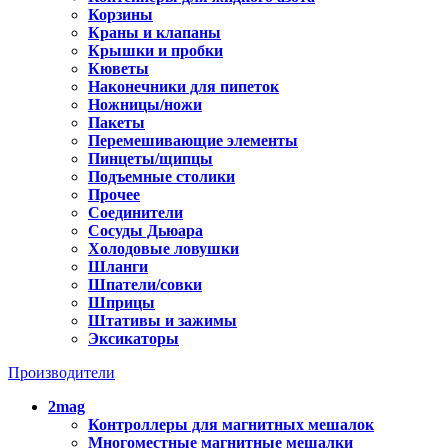
Корзины
Краны и клапаны
Крышки и пробки
Кюветы
Наконечники для пипеток
Ножницы/ножи
Пакеты
Перемешивающие элементы
Пинцеты/щипцы
Подъемные столики
Прочее
Соединители
Сосуды Дьюара
Холодовые ловушки
Шланги
Шпатели/совки
Шприцы
Штативы и зажимы
Эксикаторы
Производители
2mag
Контроллеры для магнитных мешалок
Многоместные магнитные мешалки