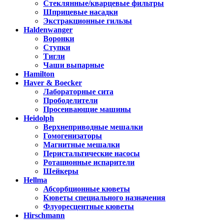
Стеклянные/кварцевые фильтры
Шприцевые насадки
Экстракционные гильзы
Haldenwanger
Воронки
Ступки
Тигли
Чаши выпарные
Hamilton
Haver & Boecker
Лабораторные сита
Прободелители
Просеивающие машины
Heidolph
Верхнеприводные мешалки
Гомогенизаторы
Магнитные мешалки
Перистальтические насосы
Ротационные испарители
Шейкеры
Hellma
Абсорбционные кюветы
Кюветы специального назначения
Флуоресцентные кюветы
Hirschmann