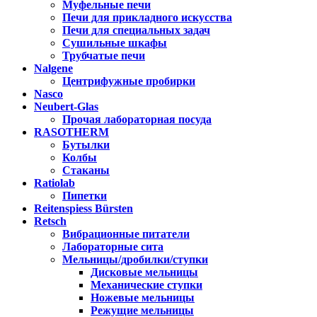
Муфельные печи
Печи для прикладного искусства
Печи для специальных задач
Сушильные шкафы
Трубчатые печи
Nalgene
Центрифужные пробирки
Nasco
Neubert-Glas
Прочая лабораторная посуда
RASOTHERM
Бутылки
Колбы
Стаканы
Ratiolab
Пипетки
Reitenspiess Bürsten
Retsch
Вибрационные питатели
Лабораторные сита
Мельницы/дробилки/ступки
Дисковые мельницы
Механические ступки
Ножевые мельницы
Режущие мельницы