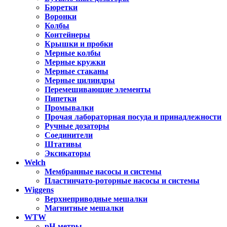
Бюретки
Воронки
Колбы
Контейнеры
Крышки и пробки
Мерные колбы
Мерные кружки
Мерные стаканы
Мерные цилиндры
Перемешивающие элементы
Пипетки
Промывалки
Прочая лабораторная посуда и принадлежности
Ручные дозаторы
Соединители
Штативы
Эксикаторы
Welch
Мембранные насосы и системы
Пластинчато-роторные насосы и системы
Wiggens
Верхнеприводные мешалки
Магнитные мешалки
WTW
pH-метры