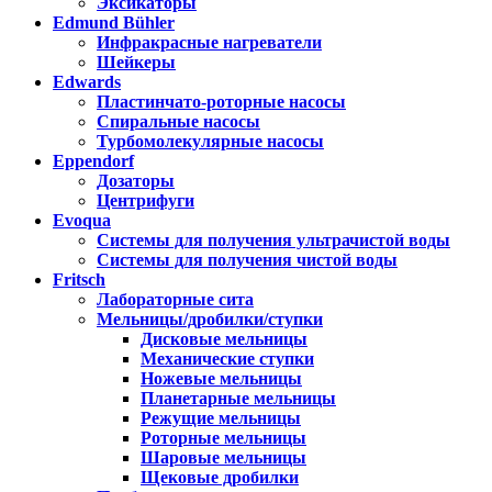
Эксикаторы
Edmund Bühler
Инфракрасные нагреватели
Шейкеры
Edwards
Пластинчато-роторные насосы
Спиральные насосы
Турбомолекулярные насосы
Eppendorf
Дозаторы
Центрифуги
Evoqua
Системы для получения ультрачистой воды
Системы для получения чистой воды
Fritsch
Лабораторные сита
Мельницы/дробилки/ступки
Дисковые мельницы
Механические ступки
Ножевые мельницы
Планетарные мельницы
Режущие мельницы
Роторные мельницы
Шаровые мельницы
Щековые дробилки