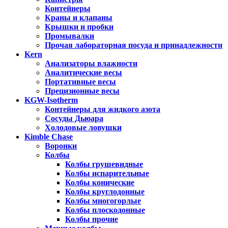
Контейнеры
Краны и клапаны
Крышки и пробки
Промывалки
Прочая лабораторная посуда и принадлежности
Kern
Анализаторы влажности
Аналитические весы
Портативные весы
Прецизионные весы
KGW-Isotherm
Контейнеры для жидкого азота
Сосуды Дьюара
Холодовые ловушки
Kimble Chase
Воронки
Колбы
Колбы грушевидные
Колбы испарительные
Колбы конические
Колбы круглодонные
Колбы многогорлые
Колбы плоскодонные
Колбы прочие