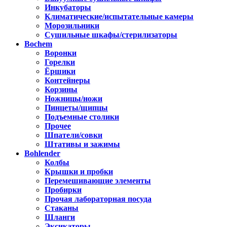
Инкубаторы
Климатические/испытательные камеры
Морозильники
Сушильные шкафы/стерилизаторы
Bochem
Воронки
Горелки
Ёршики
Контейнеры
Корзины
Ножницы/ножи
Пинцеты/щипцы
Подъемные столики
Прочее
Шпатели/совки
Штативы и зажимы
Bohlender
Колбы
Крышки и пробки
Перемешивающие элементы
Пробирки
Прочая лабораторная посуда
Стаканы
Шланги
Эксикаторы