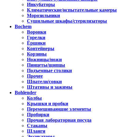
Инкубаторы
Климатические/испытательные камеры
Морозильники
Сушильные шкафы/стерилизаторы
Bochem
Воронки
Горелки
Ёршики
Контейнеры
Корзины
Ножницы/ножи
Пинцеты/щипцы
Подъемные столики
Прочее
Шпатели/совки
Штативы и зажимы
Bohlender
Колбы
Крышки и пробки
Перемешивающие элементы
Пробирки
Прочая лабораторная посуда
Стаканы
Шланги
Эксикаторы