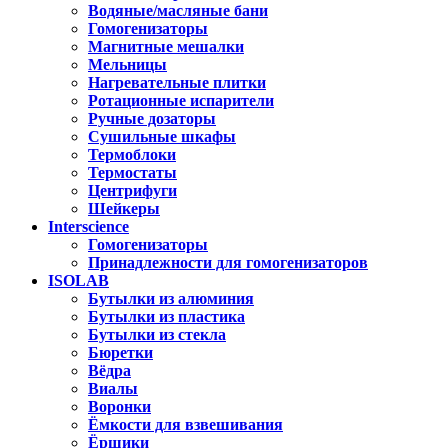
Водяные/масляные бани
Гомогенизаторы
Магнитные мешалки
Мельницы
Нагревательные плитки
Ротационные испарители
Ручные дозаторы
Сушильные шкафы
Термоблоки
Термостаты
Центрифуги
Шейкеры
Interscience
Гомогенизаторы
Принадлежности для гомогенизаторов
ISOLAB
Бутылки из алюминия
Бутылки из пластика
Бутылки из стекла
Бюретки
Вёдра
Виалы
Воронки
Ёмкости для взвешивания
Ёршики