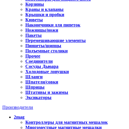
Корзины
Краны и клапаны
Крышки и пробки
Кюветы
Наконечники для пипеток
Ножницы/ножи
Пакеты
Перемешивающие элементы
Пинцеты/щипцы
Подъемные столики
Прочее
Соединители
Сосуды Дьюара
Холодовые ловушки
Шланги
Шпатели/совки
Шприцы
Штативы и зажимы
Эксикаторы
Производители
2mag
Контроллеры для магнитных мешалок
Многоместные магнитные мешалки