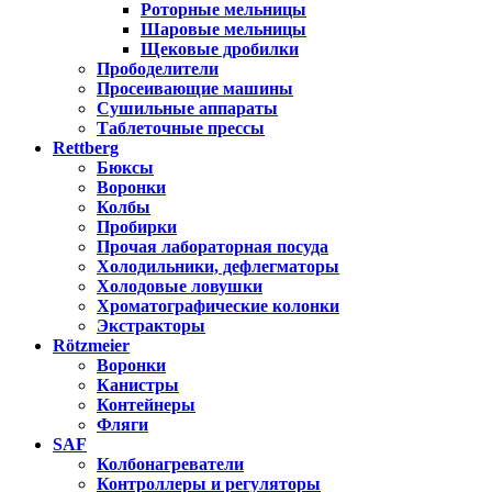
Роторные мельницы
Шаровые мельницы
Щековые дробилки
Прободелители
Просеивающие машины
Сушильные аппараты
Таблеточные прессы
Rettberg
Бюксы
Воронки
Колбы
Пробирки
Прочая лабораторная посуда
Холодильники, дефлегматоры
Холодовые ловушки
Хроматографические колонки
Экстракторы
Rötzmeier
Воронки
Канистры
Контейнеры
Фляги
SAF
Колбонагреватели
Контроллеры и регуляторы