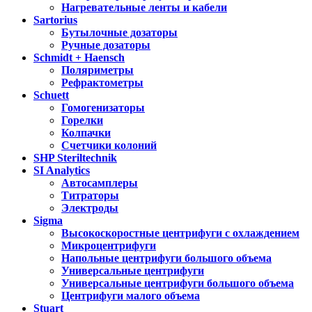
Нагревательные ленты и кабели
Sartorius
Бутылочные дозаторы
Ручные дозаторы
Schmidt + Haensch
Поляриметры
Рефрактометры
Schuett
Гомогенизаторы
Горелки
Колпачки
Счетчики колоний
SHP Steriltechnik
SI Analytics
Автосамплеры
Титраторы
Электроды
Sigma
Высокоскоростные центрифуги с охлаждением
Микроцентрифуги
Напольные центрифуги большого объема
Универсальные центрифуги
Универсальные центрифуги большого объема
Центрифуги малого объема
Stuart