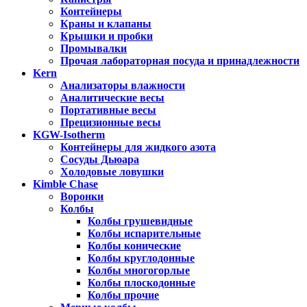
Контейнеры
Краны и клапаны
Крышки и пробки
Промывалки
Прочая лабораторная посуда и принадлежности
Kern
Анализаторы влажности
Аналитические весы
Портативные весы
Прецизионные весы
KGW-Isotherm
Контейнеры для жидкого азота
Сосуды Дьюара
Холодовые ловушки
Kimble Chase
Воронки
Колбы
Колбы грушевидные
Колбы испарительные
Колбы конические
Колбы круглодонные
Колбы многогорлые
Колбы плоскодонные
Колбы прочие