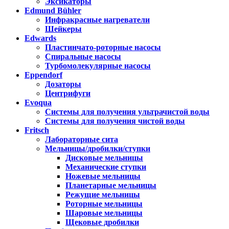
Эксикаторы
Edmund Bühler
Инфракрасные нагреватели
Шейкеры
Edwards
Пластинчато-роторные насосы
Спиральные насосы
Турбомолекулярные насосы
Eppendorf
Дозаторы
Центрифуги
Evoqua
Системы для получения ультрачистой воды
Системы для получения чистой воды
Fritsch
Лабораторные сита
Мельницы/дробилки/ступки
Дисковые мельницы
Механические ступки
Ножевые мельницы
Планетарные мельницы
Режущие мельницы
Роторные мельницы
Шаровые мельницы
Щековые дробилки