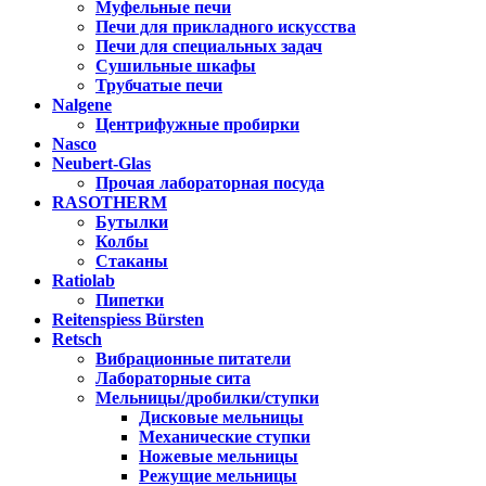
Муфельные печи
Печи для прикладного искусства
Печи для специальных задач
Сушильные шкафы
Трубчатые печи
Nalgene
Центрифужные пробирки
Nasco
Neubert-Glas
Прочая лабораторная посуда
RASOTHERM
Бутылки
Колбы
Стаканы
Ratiolab
Пипетки
Reitenspiess Bürsten
Retsch
Вибрационные питатели
Лабораторные сита
Мельницы/дробилки/ступки
Дисковые мельницы
Механические ступки
Ножевые мельницы
Режущие мельницы