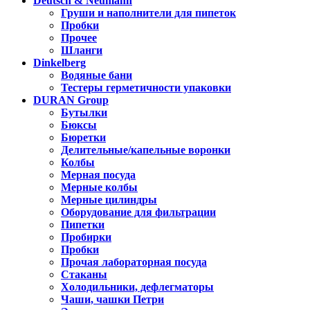
Deutsch & Neumann
Груши и наполнители для пипеток
Пробки
Прочее
Шланги
Dinkelberg
Водяные бани
Тестеры герметичности упаковки
DURAN Group
Бутылки
Бюксы
Бюретки
Делительные/капельные воронки
Колбы
Мерная посуда
Мерные колбы
Мерные цилиндры
Оборудование для фильтрации
Пипетки
Пробирки
Пробки
Прочая лабораторная посуда
Стаканы
Холодильники, дефлегматоры
Чаши, чашки Петри