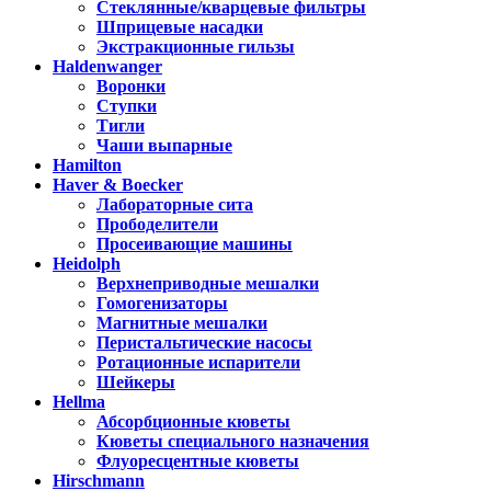
Стеклянные/кварцевые фильтры
Шприцевые насадки
Экстракционные гильзы
Haldenwanger
Воронки
Ступки
Тигли
Чаши выпарные
Hamilton
Haver & Boecker
Лабораторные сита
Прободелители
Просеивающие машины
Heidolph
Верхнеприводные мешалки
Гомогенизаторы
Магнитные мешалки
Перистальтические насосы
Ротационные испарители
Шейкеры
Hellma
Абсорбционные кюветы
Кюветы специального назначения
Флуоресцентные кюветы
Hirschmann