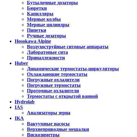
Бутылочные дозаторы
Бюретки
Капилляры
Мерные колбы
Мерные цилиндры
Пипетки
Ручные дозаторы
Hosokawa Alpine
Воздухоструйные ситовые аппараты
Лаборатоные сита
Принадлежности
Huber
Динамические термостаты-циркуляторы
Охлаждающие термостаты
Погружные охладители
Погружные термостаты
Проточные охладители
Термостаты с открытой ванной
Hydrolab
IAS
Анализаторы зерна
IKA
Вакуумные насосы
Верхнеприводные мешалки
Вискозиметры