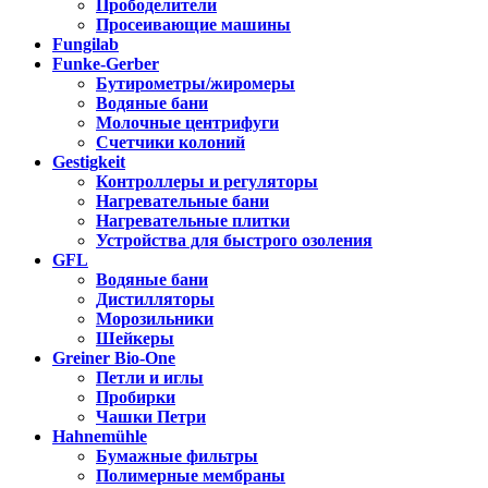
Прободелители
Просеивающие машины
Fungilab
Funke-Gerber
Бутирометры/жиромеры
Водяные бани
Молочные центрифуги
Счетчики колоний
Gestigkeit
Контроллеры и регуляторы
Нагревательные бани
Нагревательные плитки
Устройства для быстрого озоления
GFL
Водяные бани
Дистилляторы
Морозильники
Шейкеры
Greiner Bio-One
Петли и иглы
Пробирки
Чашки Петри
Hahnemühle
Бумажные фильтры
Полимерные мембраны