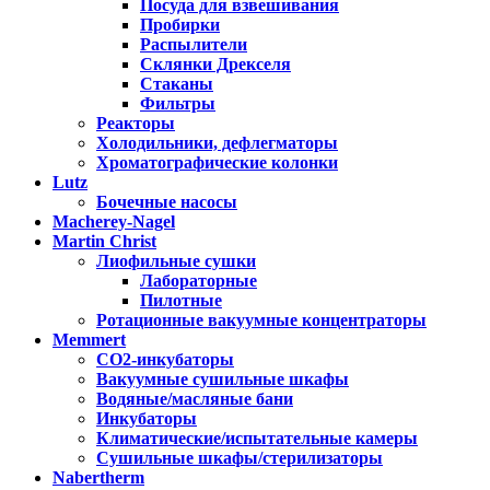
Посуда для взвешивания
Пробирки
Распылители
Склянки Дрекселя
Стаканы
Фильтры
Реакторы
Холодильники, дефлегматоры
Хроматографические колонки
Lutz
Бочечные насосы
Macherey-Nagel
Martin Christ
Лиофильные сушки
Лабораторные
Пилотные
Ротационные вакуумные концентраторы
Memmert
CO2-инкубаторы
Вакуумные сушильные шкафы
Водяные/масляные бани
Инкубаторы
Климатические/испытательные камеры
Сушильные шкафы/стерилизаторы
Nabertherm