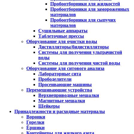
Пробоотборники для жидкостей
Пробоотборники для замороженных
материалов
Пробоотборники для сыпучих
материалов
Сушильные аппараты
Таблеточные прессы
Оборудование для очистки воды
Дистилляторы/бидистилляторы
Системы для получения ультрачистой
воды
Системы для получения чистой воды
Оборудование для ситового анализа
Лабораторные сита
Прободелители
Просеивающие машины
Перемешивающие устройства
Верхнеприводные мешалки
Магнитные мешалки
Шейкеры
Принадлежности и расходные материалы
Воронки
Горелки
Ёршики
Контейнеры для жидкого азота