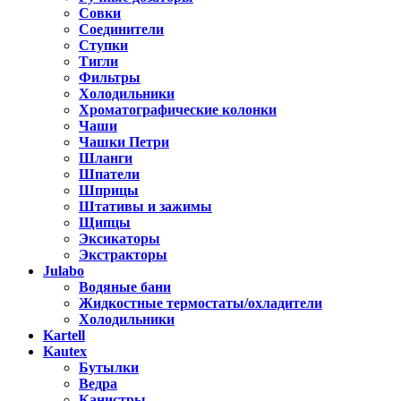
Совки
Соединители
Ступки
Тигли
Фильтры
Холодильники
Хроматографические колонки
Чаши
Чашки Петри
Шланги
Шпатели
Шприцы
Штативы и зажимы
Щипцы
Эксикаторы
Экстракторы
Julabo
Водяные бани
Жидкостные термостаты/охладители
Холодильники
Kartell
Kautex
Бутылки
Ведра
Канистры