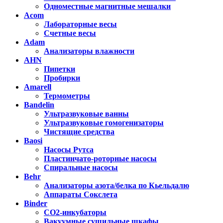
Одноместные магнитные мешалки
Acom
Лабораторные весы
Счетные весы
Adam
Анализаторы влажности
AHN
Пипетки
Пробирки
Amarell
Термометры
Bandelin
Ультразвуковые ванны
Ультразвуковые гомогенизаторы
Чистящие средства
Baosi
Насосы Рутса
Пластинчато-роторные насосы
Спиральные насосы
Behr
Анализаторы азота/белка по Кьельдалю
Аппараты Сокслета
Binder
CO2-инкубаторы
Вакуумные сушильные шкафы