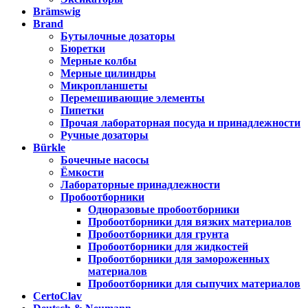
Brämswig
Brand
Бутылочные дозаторы
Бюретки
Мерные колбы
Мерные цилиндры
Микропланшеты
Перемешивающие элементы
Пипетки
Прочая лабораторная посуда и принадлежности
Ручные дозаторы
Bürkle
Бочечные насосы
Ёмкости
Лабораторные принадлежности
Пробоотборники
Одноразовые пробоотборники
Пробоотборники для вязких материалов
Пробоотборники для грунта
Пробоотборники для жидкостей
Пробоотборники для замороженных
материалов
Пробоотборники для сыпучих материалов
CertoClav