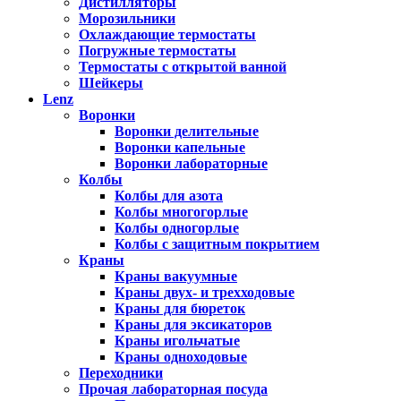
Дистилляторы
Морозильники
Охлаждающие термостаты
Погружные термостаты
Термостаты с открытой ванной
Шейкеры
Lenz
Воронки
Воронки делительные
Воронки капельные
Воронки лабораторные
Колбы
Колбы для азота
Колбы многогорлые
Колбы одногорлые
Колбы с защитным покрытием
Краны
Краны вакуумные
Краны двух- и трехходовые
Краны для бюреток
Краны для эксикаторов
Краны игольчатые
Краны одноходовые
Переходники
Прочая лабораторная посуда