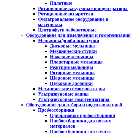
Пилотные
Ротационные вакуумные концентраторы
Ротационные испарители
Фильтровальное оборудование и
материалы
Центрифуги лабораторные
Оборудование для измельчения и гомогенизации
Мельницы/дробилки/ступки
Дисковые мельницы
Механические ступки
Ножевые мельницы
Планетарные мельницы
Режущие мельницы
Роторные мельницы
Шаровые мельницы
Щековые дробилки
Механические гомогенизаторы
Ультразвуковые ванны
Ультразвуковые гомогенизаторы
Оборудование для отбора и подготовки проб
Пробоотборники
Одноразовые пробоотборники
Пробоотборники для вязких
материалов
Пробоотборники для грунта