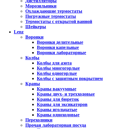
Дистилляторы
Морозильники
Охлаждающие термостаты
Погружные термостаты
Термостаты с открытой ванной
Шейкеры
Lenz
Воронки
Воронки делительные
Воронки капельные
Воронки лабораторные
Колбы
Колбы для азота
Колбы многогорлые
Колбы одногорлые
Колбы с защитным покрытием
Краны
Краны вакуумные
Краны двух- и трехходовые
Краны для бюреток
Краны для эксикаторов
Краны игольчатые
Краны одноходовые
Переходники
Прочая лабораторная посуда