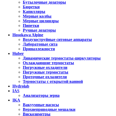
Бутылочные дозаторы
Бюретки
Капилляры
Мерные колбы
Мерные цилиндры
Пипетки
Ручные дозаторы
Hosokawa Alpine
Воздухоструйные ситовые аппараты
Лаборатоные сита
Принадлежности
Huber
Динамические термостаты-циркуляторы
Охлаждающие термостаты
Погружные охладители
Погружные термостаты
Проточные охладители
Термостаты с открытой ванной
Hydrolab
IAS
Анализаторы зерна
IKA
Вакуумные насосы
Верхнеприводные мешалки
Вискозиметры