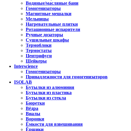
Водяные/масляные бани
Гомогенизаторы
Магнитные мешалки
Мельницы
Нагревательные плитки
Ротационные испарители
Ручные дозаторы
Сушильные шкафы
Термоблоки
Термостаты
Центрифуги
Шейкеры
Interscience
Гомогенизаторы
Принадлежности для гомогенизаторов
ISOLAB
Бутылки из алюминия
Бутылки из пластика
Бутылки из стекла
Бюретки
Вёдра
Виалы
Воронки
Ёмкости для взвешивания
Ёршики