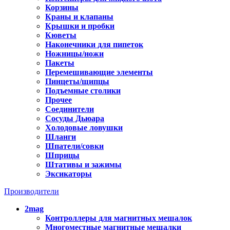
Корзины
Краны и клапаны
Крышки и пробки
Кюветы
Наконечники для пипеток
Ножницы/ножи
Пакеты
Перемешивающие элементы
Пинцеты/щипцы
Подъемные столики
Прочее
Соединители
Сосуды Дьюара
Холодовые ловушки
Шланги
Шпатели/совки
Шприцы
Штативы и зажимы
Эксикаторы
Производители
2mag
Контроллеры для магнитных мешалок
Многоместные магнитные мешалки