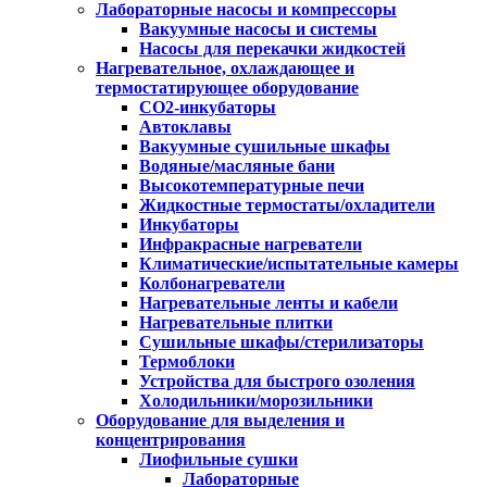
Лабораторные насосы и компрессоры
Вакуумные насосы и системы
Насосы для перекачки жидкостей
Нагревательное, охлаждающее и
термостатирующее оборудование
CO2-инкубаторы
Автоклавы
Вакуумные сушильные шкафы
Водяные/масляные бани
Высокотемпературные печи
Жидкостные термостаты/охладители
Инкубаторы
Инфракрасные нагреватели
Климатические/испытательные камеры
Колбонагреватели
Нагревательные ленты и кабели
Нагревательные плитки
Сушильные шкафы/стерилизаторы
Термоблоки
Устройства для быстрого озоления
Холодильники/морозильники
Оборудование для выделения и
концентрирования
Лиофильные сушки
Лабораторные