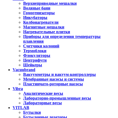
Верхнеприводные мешалки
Водяные бани
Гомогенизаторы
Инкубаторы
Колбонагреватели
Магнитные мешалки
Нагревательные плитки
Приборы для определения температуры
плавления
Счетчики колоний
Термоблоки
Флокуляторы
Центрифуги
Шейкеры
Vacuubrand
Вакуумметры и вакуум-контроллеры
Мембранные насосы и системы
Пластинчато-роторные насосы
Vibra
Аналитические весы
Лабораторно-промышленные весы
Лабораторные весы
VITLAB
Бутылки
Бутылочные дозаторы