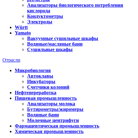
Анализаторы биологического потребления
кислорода
Кондуктометры
Электроды
Württ
Yamato
Вакуумные сушильные шкафы
Водяные/масляные бани
Сушильные шкафы
Отрасли
Микробиология
Автоклавы
Инкубаторы
Счетчики колоний
Нефтепереработка
Пищевая промышленность
Анализаторы молока
Бутирометры/жиромеры
Водяные бани
Молочные центрифуги
Фармацевтическая промышленность
Химическая промышленность