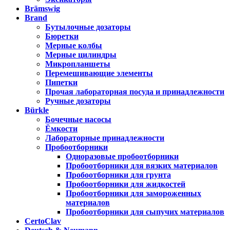
Brämswig
Brand
Бутылочные дозаторы
Бюретки
Мерные колбы
Мерные цилиндры
Микропланшеты
Перемешивающие элементы
Пипетки
Прочая лабораторная посуда и принадлежности
Ручные дозаторы
Bürkle
Бочечные насосы
Ёмкости
Лабораторные принадлежности
Пробоотборники
Одноразовые пробоотборники
Пробоотборники для вязких материалов
Пробоотборники для грунта
Пробоотборники для жидкостей
Пробоотборники для замороженных
материалов
Пробоотборники для сыпучих материалов
CertoClav