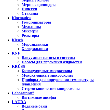
Мерные колбы
Мерные цилиндры
Пипетки
Стаканы
Kinematica
Гомогенизаторы
Мельницы
Миксеры
Реакторы
Kirsch
Морозильники
Холодильники
KNF
Вакуумные насосы и системы
Насосы для перекачки жидкостей
KRÜSS
Бинокулярные микроскопы
Монокулярные микроскопы
Приборы для определения температуры
плавления
Стереоскопические микроскопы
Laboratoroff
Вытяжные шкафы
LAUDA
Водяные бани