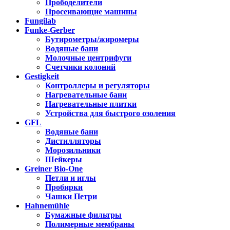
Прободелители
Просеивающие машины
Fungilab
Funke-Gerber
Бутирометры/жиромеры
Водяные бани
Молочные центрифуги
Счетчики колоний
Gestigkeit
Контроллеры и регуляторы
Нагревательные бани
Нагревательные плитки
Устройства для быстрого озоления
GFL
Водяные бани
Дистилляторы
Морозильники
Шейкеры
Greiner Bio-One
Петли и иглы
Пробирки
Чашки Петри
Hahnemühle
Бумажные фильтры
Полимерные мембраны