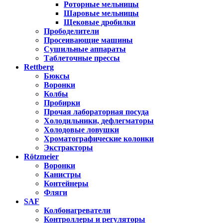
Роторные мельницы
Шаровые мельницы
Щековые дробилки
Прободелители
Просеивающие машины
Сушильные аппараты
Таблеточные прессы
Rettberg
Бюксы
Воронки
Колбы
Пробирки
Прочая лабораторная посуда
Холодильники, дефлегматоры
Холодовые ловушки
Хроматографические колонки
Экстракторы
Rötzmeier
Воронки
Канистры
Контейнеры
Фляги
SAF
Колбонагреватели
Контроллеры и регуляторы