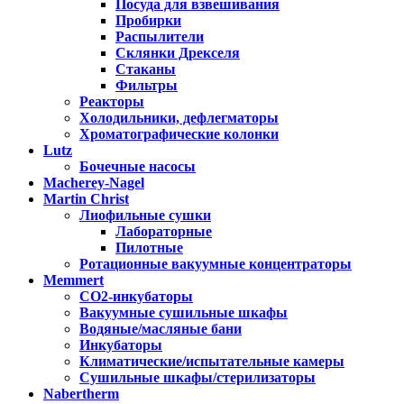
Посуда для взвешивания
Пробирки
Распылители
Склянки Дрекселя
Стаканы
Фильтры
Реакторы
Холодильники, дефлегматоры
Хроматографические колонки
Lutz
Бочечные насосы
Macherey-Nagel
Martin Christ
Лиофильные сушки
Лабораторные
Пилотные
Ротационные вакуумные концентраторы
Memmert
CO2-инкубаторы
Вакуумные сушильные шкафы
Водяные/масляные бани
Инкубаторы
Климатические/испытательные камеры
Сушильные шкафы/стерилизаторы
Nabertherm