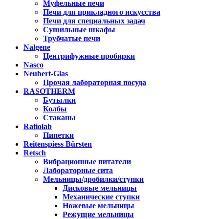
Муфельные печи
Печи для прикладного искусства
Печи для специальных задач
Сушильные шкафы
Трубчатые печи
Nalgene
Центрифужные пробирки
Nasco
Neubert-Glas
Прочая лабораторная посуда
RASOTHERM
Бутылки
Колбы
Стаканы
Ratiolab
Пипетки
Reitenspiess Bürsten
Retsch
Вибрационные питатели
Лабораторные сита
Мельницы/дробилки/ступки
Дисковые мельницы
Механические ступки
Ножевые мельницы
Режущие мельницы