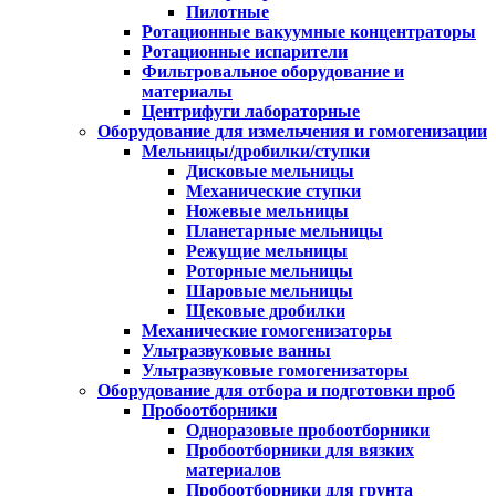
Пилотные
Ротационные вакуумные концентраторы
Ротационные испарители
Фильтровальное оборудование и
материалы
Центрифуги лабораторные
Оборудование для измельчения и гомогенизации
Мельницы/дробилки/ступки
Дисковые мельницы
Механические ступки
Ножевые мельницы
Планетарные мельницы
Режущие мельницы
Роторные мельницы
Шаровые мельницы
Щековые дробилки
Механические гомогенизаторы
Ультразвуковые ванны
Ультразвуковые гомогенизаторы
Оборудование для отбора и подготовки проб
Пробоотборники
Одноразовые пробоотборники
Пробоотборники для вязких
материалов
Пробоотборники для грунта