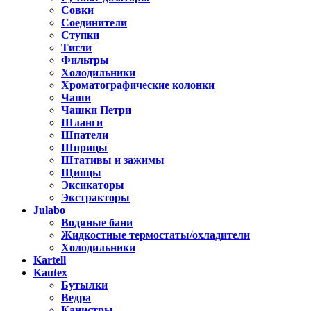
Совки
Соединители
Ступки
Тигли
Фильтры
Холодильники
Хроматографические колонки
Чаши
Чашки Петри
Шланги
Шпатели
Шприцы
Штативы и зажимы
Щипцы
Эксикаторы
Экстракторы
Julabo
Водяные бани
Жидкостные термостаты/охладители
Холодильники
Kartell
Kautex
Бутылки
Ведра
Канистры