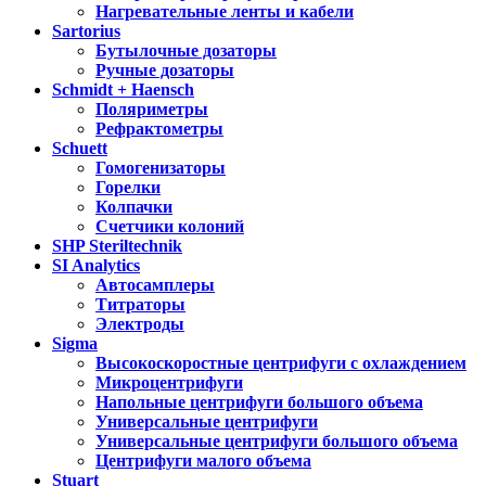
Нагревательные ленты и кабели
Sartorius
Бутылочные дозаторы
Ручные дозаторы
Schmidt + Haensch
Поляриметры
Рефрактометры
Schuett
Гомогенизаторы
Горелки
Колпачки
Счетчики колоний
SHP Steriltechnik
SI Analytics
Автосамплеры
Титраторы
Электроды
Sigma
Высокоскоростные центрифуги с охлаждением
Микроцентрифуги
Напольные центрифуги большого объема
Универсальные центрифуги
Универсальные центрифуги большого объема
Центрифуги малого объема
Stuart