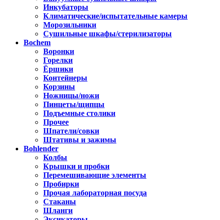
Инкубаторы
Климатические/испытательные камеры
Морозильники
Сушильные шкафы/стерилизаторы
Bochem
Воронки
Горелки
Ёршики
Контейнеры
Корзины
Ножницы/ножи
Пинцеты/щипцы
Подъемные столики
Прочее
Шпатели/совки
Штативы и зажимы
Bohlender
Колбы
Крышки и пробки
Перемешивающие элементы
Пробирки
Прочая лабораторная посуда
Стаканы
Шланги
Эксикаторы