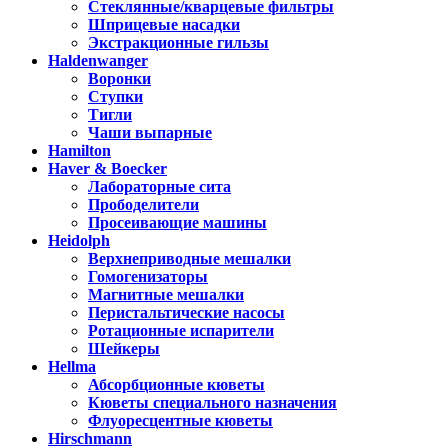
Стеклянные/кварцевые фильтры
Шприцевые насадки
Экстракционные гильзы
Haldenwanger
Воронки
Ступки
Тигли
Чаши выпарные
Hamilton
Haver & Boecker
Лабораторные сита
Прободелители
Просеивающие машины
Heidolph
Верхнеприводные мешалки
Гомогенизаторы
Магнитные мешалки
Перистальтические насосы
Ротационные испарители
Шейкеры
Hellma
Абсорбционные кюветы
Кюветы специального назначения
Флуоресцентные кюветы
Hirschmann