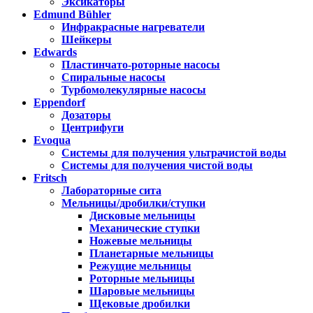
Эксикаторы
Edmund Bühler
Инфракрасные нагреватели
Шейкеры
Edwards
Пластинчато-роторные насосы
Спиральные насосы
Турбомолекулярные насосы
Eppendorf
Дозаторы
Центрифуги
Evoqua
Системы для получения ультрачистой воды
Системы для получения чистой воды
Fritsch
Лабораторные сита
Мельницы/дробилки/ступки
Дисковые мельницы
Механические ступки
Ножевые мельницы
Планетарные мельницы
Режущие мельницы
Роторные мельницы
Шаровые мельницы
Щековые дробилки