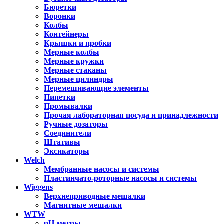
Бюретки
Воронки
Колбы
Контейнеры
Крышки и пробки
Мерные колбы
Мерные кружки
Мерные стаканы
Мерные цилиндры
Перемешивающие элементы
Пипетки
Промывалки
Прочая лабораторная посуда и принадлежности
Ручные дозаторы
Соединители
Штативы
Эксикаторы
Welch
Мембранные насосы и системы
Пластинчато-роторные насосы и системы
Wiggens
Верхнеприводные мешалки
Магнитные мешалки
WTW
pH-метры