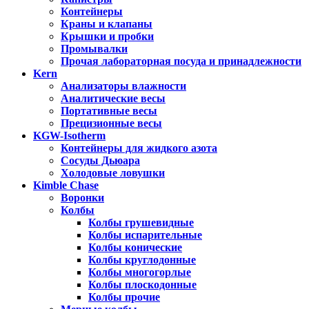
Контейнеры
Краны и клапаны
Крышки и пробки
Промывалки
Прочая лабораторная посуда и принадлежности
Kern
Анализаторы влажности
Аналитические весы
Портативные весы
Прецизионные весы
KGW-Isotherm
Контейнеры для жидкого азота
Сосуды Дьюара
Холодовые ловушки
Kimble Chase
Воронки
Колбы
Колбы грушевидные
Колбы испарительные
Колбы конические
Колбы круглодонные
Колбы многогорлые
Колбы плоскодонные
Колбы прочие