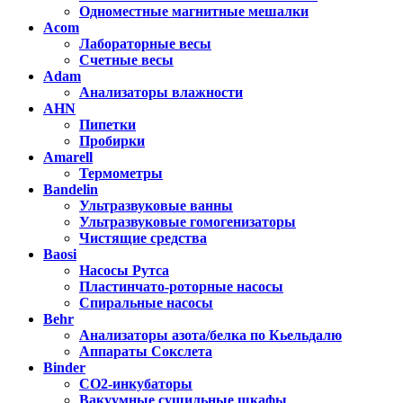
Одноместные магнитные мешалки
Acom
Лабораторные весы
Счетные весы
Adam
Анализаторы влажности
AHN
Пипетки
Пробирки
Amarell
Термометры
Bandelin
Ультразвуковые ванны
Ультразвуковые гомогенизаторы
Чистящие средства
Baosi
Насосы Рутса
Пластинчато-роторные насосы
Спиральные насосы
Behr
Анализаторы азота/белка по Кьельдалю
Аппараты Сокслета
Binder
CO2-инкубаторы
Вакуумные сушильные шкафы