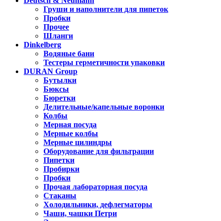
Deutsch & Neumann
Груши и наполнители для пипеток
Пробки
Прочее
Шланги
Dinkelberg
Водяные бани
Тестеры герметичности упаковки
DURAN Group
Бутылки
Бюксы
Бюретки
Делительные/капельные воронки
Колбы
Мерная посуда
Мерные колбы
Мерные цилиндры
Оборудование для фильтрации
Пипетки
Пробирки
Пробки
Прочая лабораторная посуда
Стаканы
Холодильники, дефлегматоры
Чаши, чашки Петри