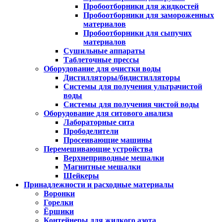
Пробоотборники для жидкостей
Пробоотборники для замороженных
материалов
Пробоотборники для сыпучих
материалов
Сушильные аппараты
Таблеточные прессы
Оборудование для очистки воды
Дистилляторы/бидистилляторы
Системы для получения ультрачистой
воды
Системы для получения чистой воды
Оборудование для ситового анализа
Лабораторные сита
Прободелители
Просеивающие машины
Перемешивающие устройства
Верхнеприводные мешалки
Магнитные мешалки
Шейкеры
Принадлежности и расходные материалы
Воронки
Горелки
Ёршики
Контейнеры для жидкого азота