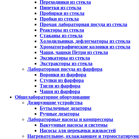
Переходники из стекла
Пипетки из стекла
Пробирки из стекла
Пробки из стекла
Прочая лабораторная посуда из стекла
Реакторы из стекла
Стаканы из стекла
Холодильники, дефлегматоры из стекла
Хроматографические колонки из стекла
Чаши, чашки Петри из стекла
Эксикаторы из стекла
Экстракторы из стекла
Лабораторная посуда из фарфора
Воронки из фарфора
Ступки из фарфора
Тигли из фарфора
Чаши из фарфора
Общелабораторное оборудование
Дозирующие устройства
Бутылочные дозаторы
Ручные дозаторы
Лабораторные насосы и компрессоры
Вакуумные насосы и системы
Насосы для перекачки жидкостей
Нагревательное, охлаждающее и термостатирую