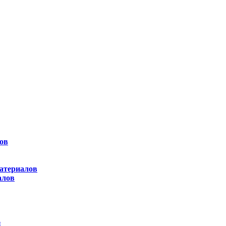
ов
атериалов
алов
ы