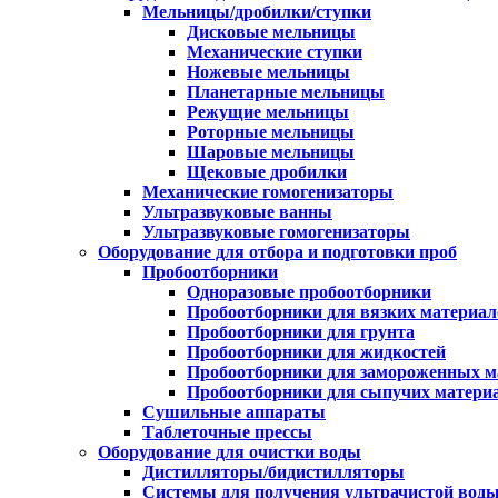
Мельницы/дробилки/ступки
Дисковые мельницы
Механические ступки
Ножевые мельницы
Планетарные мельницы
Режущие мельницы
Роторные мельницы
Шаровые мельницы
Щековые дробилки
Механические гомогенизаторы
Ультразвуковые ванны
Ультразвуковые гомогенизаторы
Оборудование для отбора и подготовки проб
Пробоотборники
Одноразовые пробоотборники
Пробоотборники для вязких материал
Пробоотборники для грунта
Пробоотборники для жидкостей
Пробоотборники для замороженных м
Пробоотборники для сыпучих матери
Сушильные аппараты
Таблеточные прессы
Оборудование для очистки воды
Дистилляторы/бидистилляторы
Системы для получения ультрачистой вод