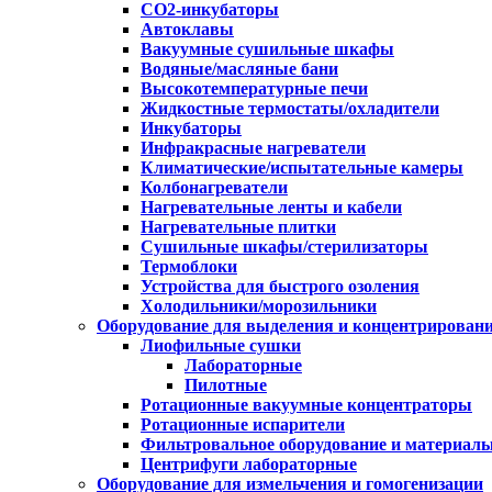
CO2-инкубаторы
Автоклавы
Вакуумные сушильные шкафы
Водяные/масляные бани
Высокотемпературные печи
Жидкостные термостаты/охладители
Инкубаторы
Инфракрасные нагреватели
Климатические/испытательные камеры
Колбонагреватели
Нагревательные ленты и кабели
Нагревательные плитки
Сушильные шкафы/стерилизаторы
Термоблоки
Устройства для быстрого озоления
Холодильники/морозильники
Оборудование для выделения и концентрирован
Лиофильные сушки
Лабораторные
Пилотные
Ротационные вакуумные концентраторы
Ротационные испарители
Фильтровальное оборудование и материал
Центрифуги лабораторные
Оборудование для измельчения и гомогенизации