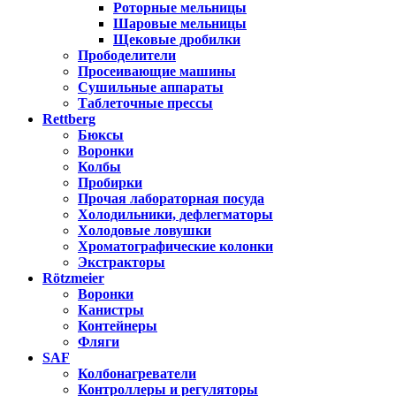
Роторные мельницы
Шаровые мельницы
Щековые дробилки
Прободелители
Просеивающие машины
Сушильные аппараты
Таблеточные прессы
Rettberg
Бюксы
Воронки
Колбы
Пробирки
Прочая лабораторная посуда
Холодильники, дефлегматоры
Холодовые ловушки
Хроматографические колонки
Экстракторы
Rötzmeier
Воронки
Канистры
Контейнеры
Фляги
SAF
Колбонагреватели
Контроллеры и регуляторы