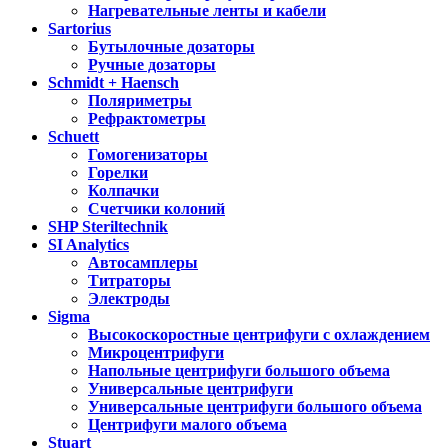
Нагревательные ленты и кабели
Sartorius
Бутылочные дозаторы
Ручные дозаторы
Schmidt + Haensch
Поляриметры
Рефрактометры
Schuett
Гомогенизаторы
Горелки
Колпачки
Счетчики колоний
SHP Steriltechnik
SI Analytics
Автосамплеры
Титраторы
Электроды
Sigma
Высокоскоростные центрифуги с охлаждением
Микроцентрифуги
Напольные центрифуги большого объема
Универсальные центрифуги
Универсальные центрифуги большого объема
Центрифуги малого объема
Stuart