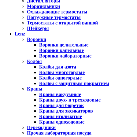
Дистилляторы
Морозильники
Охлаждающие термостаты
Погружные термостаты
Термостаты с открытой ванной
Шейкеры
Lenz
Воронки
Воронки делительные
Воронки капельные
Воронки лабораторные
Колбы
Колбы для азота
Колбы многогорлые
Колбы одногорлые
Колбы с защитным покрытием
Краны
Краны вакуумные
Краны двух- и трехходовые
Краны для бюреток
Краны для эксикаторов
Краны игольчатые
Краны одноходовые
Переходники
Прочая лабораторная посуда