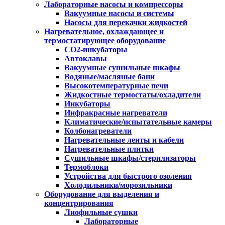
Лабораторные насосы и компрессоры
Вакуумные насосы и системы
Насосы для перекачки жидкостей
Нагревательное, охлаждающее и
термостатирующее оборудование
CO2-инкубаторы
Автоклавы
Вакуумные сушильные шкафы
Водяные/масляные бани
Высокотемпературные печи
Жидкостные термостаты/охладители
Инкубаторы
Инфракрасные нагреватели
Климатические/испытательные камеры
Колбонагреватели
Нагревательные ленты и кабели
Нагревательные плитки
Сушильные шкафы/стерилизаторы
Термоблоки
Устройства для быстрого озоления
Холодильники/морозильники
Оборудование для выделения и
концентрирования
Лиофильные сушки
Лабораторные