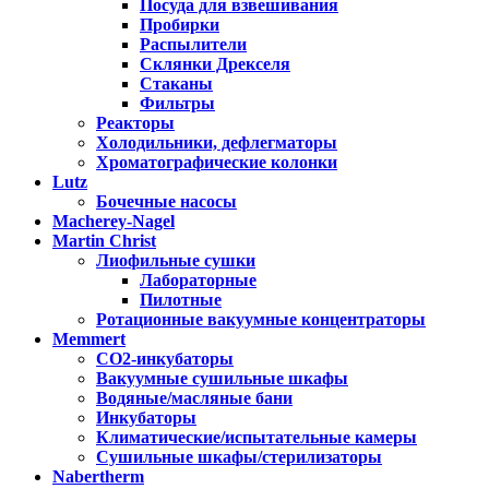
Посуда для взвешивания
Пробирки
Распылители
Склянки Дрекселя
Стаканы
Фильтры
Реакторы
Холодильники, дефлегматоры
Хроматографические колонки
Lutz
Бочечные насосы
Macherey-Nagel
Martin Christ
Лиофильные сушки
Лабораторные
Пилотные
Ротационные вакуумные концентраторы
Memmert
CO2-инкубаторы
Вакуумные сушильные шкафы
Водяные/масляные бани
Инкубаторы
Климатические/испытательные камеры
Сушильные шкафы/стерилизаторы
Nabertherm