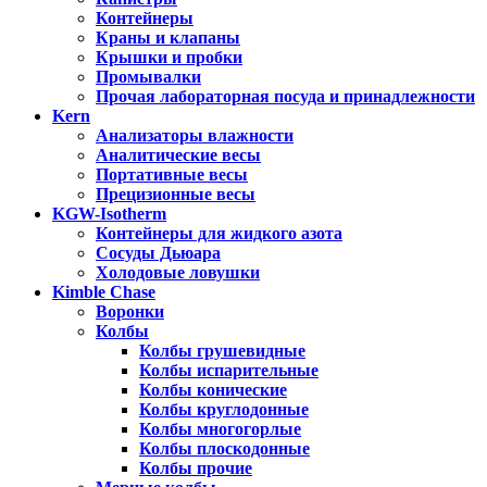
Контейнеры
Краны и клапаны
Крышки и пробки
Промывалки
Прочая лабораторная посуда и принадлежности
Kern
Анализаторы влажности
Аналитические весы
Портативные весы
Прецизионные весы
KGW-Isotherm
Контейнеры для жидкого азота
Сосуды Дьюара
Холодовые ловушки
Kimble Chase
Воронки
Колбы
Колбы грушевидные
Колбы испарительные
Колбы конические
Колбы круглодонные
Колбы многогорлые
Колбы плоскодонные
Колбы прочие