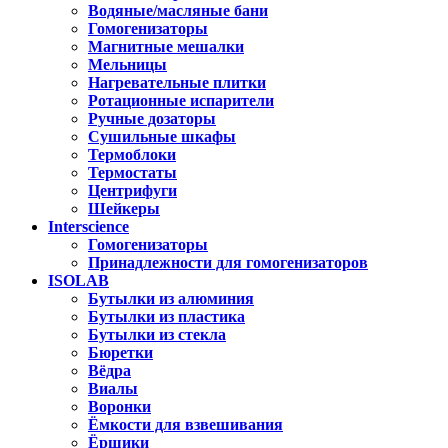
Водяные/масляные бани
Гомогенизаторы
Магнитные мешалки
Мельницы
Нагревательные плитки
Ротационные испарители
Ручные дозаторы
Сушильные шкафы
Термоблоки
Термостаты
Центрифуги
Шейкеры
Interscience
Гомогенизаторы
Принадлежности для гомогенизаторов
ISOLAB
Бутылки из алюминия
Бутылки из пластика
Бутылки из стекла
Бюретки
Вёдра
Виалы
Воронки
Ёмкости для взвешивания
Ёршики