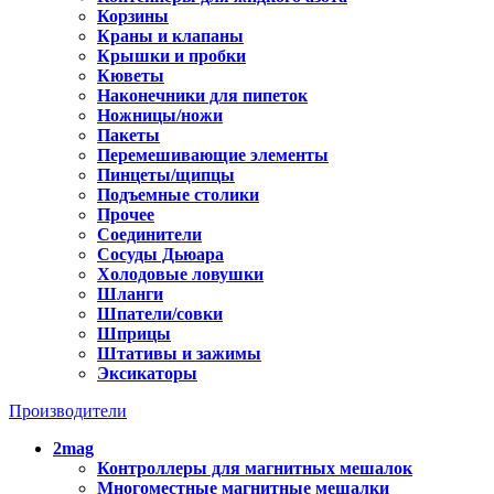
Корзины
Краны и клапаны
Крышки и пробки
Кюветы
Наконечники для пипеток
Ножницы/ножи
Пакеты
Перемешивающие элементы
Пинцеты/щипцы
Подъемные столики
Прочее
Соединители
Сосуды Дьюара
Холодовые ловушки
Шланги
Шпатели/совки
Шприцы
Штативы и зажимы
Эксикаторы
Производители
2mag
Контроллеры для магнитных мешалок
Многоместные магнитные мешалки