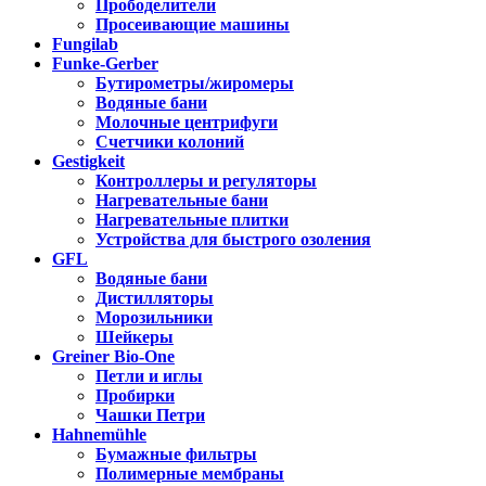
Прободелители
Просеивающие машины
Fungilab
Funke-Gerber
Бутирометры/жиромеры
Водяные бани
Молочные центрифуги
Счетчики колоний
Gestigkeit
Контроллеры и регуляторы
Нагревательные бани
Нагревательные плитки
Устройства для быстрого озоления
GFL
Водяные бани
Дистилляторы
Морозильники
Шейкеры
Greiner Bio-One
Петли и иглы
Пробирки
Чашки Петри
Hahnemühle
Бумажные фильтры
Полимерные мембраны