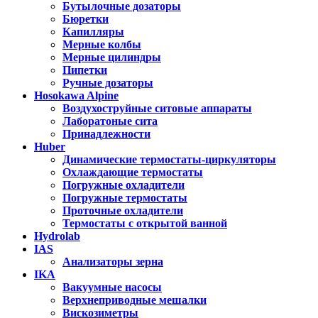
Бутылочные дозаторы
Бюретки
Капилляры
Мерные колбы
Мерные цилиндры
Пипетки
Ручные дозаторы
Hosokawa Alpine
Воздухоструйные ситовые аппараты
Лаборатоные сита
Принадлежности
Huber
Динамические термостаты-циркуляторы
Охлаждающие термостаты
Погружные охладители
Погружные термостаты
Проточные охладители
Термостаты с открытой ванной
Hydrolab
IAS
Анализаторы зерна
IKA
Вакуумные насосы
Верхнеприводные мешалки
Вискозиметры