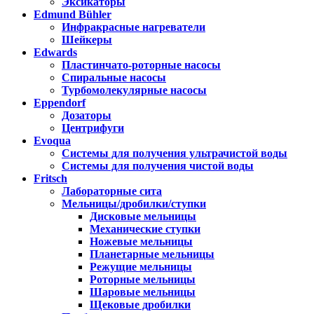
Эксикаторы
Edmund Bühler
Инфракрасные нагреватели
Шейкеры
Edwards
Пластинчато-роторные насосы
Спиральные насосы
Турбомолекулярные насосы
Eppendorf
Дозаторы
Центрифуги
Evoqua
Системы для получения ультрачистой воды
Системы для получения чистой воды
Fritsch
Лабораторные сита
Мельницы/дробилки/ступки
Дисковые мельницы
Механические ступки
Ножевые мельницы
Планетарные мельницы
Режущие мельницы
Роторные мельницы
Шаровые мельницы
Щековые дробилки