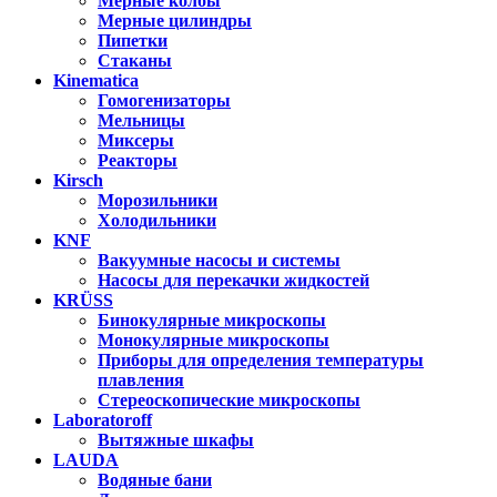
Мерные колбы
Мерные цилиндры
Пипетки
Стаканы
Kinematica
Гомогенизаторы
Мельницы
Миксеры
Реакторы
Kirsch
Морозильники
Холодильники
KNF
Вакуумные насосы и системы
Насосы для перекачки жидкостей
KRÜSS
Бинокулярные микроскопы
Монокулярные микроскопы
Приборы для определения температуры
плавления
Стереоскопические микроскопы
Laboratoroff
Вытяжные шкафы
LAUDA
Водяные бани