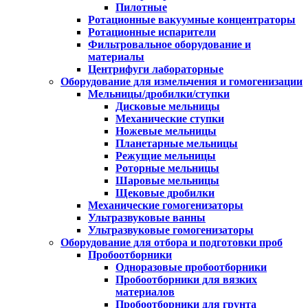
Пилотные
Ротационные вакуумные концентраторы
Ротационные испарители
Фильтровальное оборудование и
материалы
Центрифуги лабораторные
Оборудование для измельчения и гомогенизации
Мельницы/дробилки/ступки
Дисковые мельницы
Механические ступки
Ножевые мельницы
Планетарные мельницы
Режущие мельницы
Роторные мельницы
Шаровые мельницы
Щековые дробилки
Механические гомогенизаторы
Ультразвуковые ванны
Ультразвуковые гомогенизаторы
Оборудование для отбора и подготовки проб
Пробоотборники
Одноразовые пробоотборники
Пробоотборники для вязких
материалов
Пробоотборники для грунта