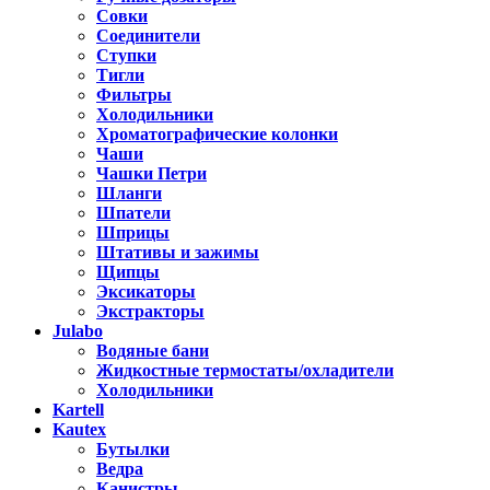
Совки
Соединители
Ступки
Тигли
Фильтры
Холодильники
Хроматографические колонки
Чаши
Чашки Петри
Шланги
Шпатели
Шприцы
Штативы и зажимы
Щипцы
Эксикаторы
Экстракторы
Julabo
Водяные бани
Жидкостные термостаты/охладители
Холодильники
Kartell
Kautex
Бутылки
Ведра
Канистры