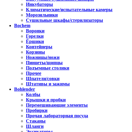
Инкубаторы
Климатические/испытательные камеры
Морозильники
Сушильные шкафы/стерилизаторы
Bochem
Воронки
Горелки
Ёршики
Контейнеры
Корзины
Ножницы/ножи
Пинцеты/щипцы
Подъемные столики
Прочее
Шпатели/совки
Штативы и зажимы
Bohlender
Колбы
Крышки и пробки
Перемешивающие элементы
Пробирки
Прочая лабораторная посуда
Стаканы
Шланги
Эксикаторы