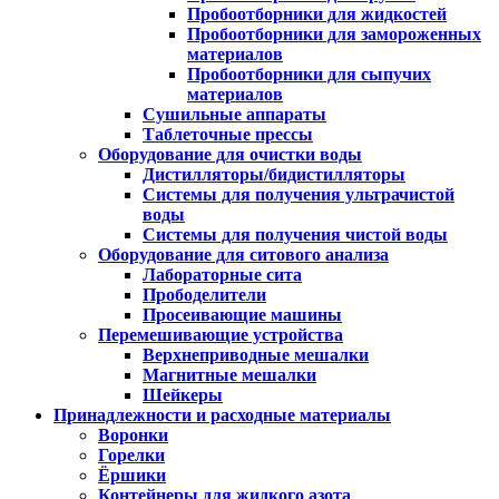
Пробоотборники для жидкостей
Пробоотборники для замороженных
материалов
Пробоотборники для сыпучих
материалов
Сушильные аппараты
Таблеточные прессы
Оборудование для очистки воды
Дистилляторы/бидистилляторы
Системы для получения ультрачистой
воды
Системы для получения чистой воды
Оборудование для ситового анализа
Лабораторные сита
Прободелители
Просеивающие машины
Перемешивающие устройства
Верхнеприводные мешалки
Магнитные мешалки
Шейкеры
Принадлежности и расходные материалы
Воронки
Горелки
Ёршики
Контейнеры для жидкого азота