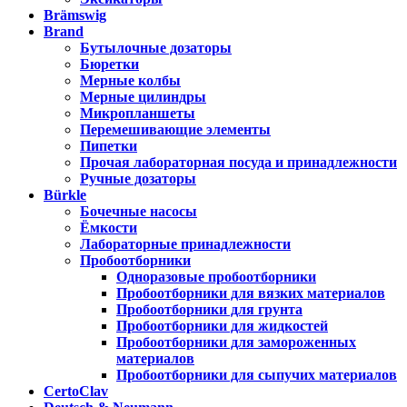
Brämswig
Brand
Бутылочные дозаторы
Бюретки
Мерные колбы
Мерные цилиндры
Микропланшеты
Перемешивающие элементы
Пипетки
Прочая лабораторная посуда и принадлежности
Ручные дозаторы
Bürkle
Бочечные насосы
Ёмкости
Лабораторные принадлежности
Пробоотборники
Одноразовые пробоотборники
Пробоотборники для вязких материалов
Пробоотборники для грунта
Пробоотборники для жидкостей
Пробоотборники для замороженных
материалов
Пробоотборники для сыпучих материалов
CertoClav