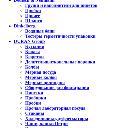
Deutsch & Neumann
Груши и наполнители для пипеток
Пробки
Прочее
Шланги
Dinkelberg
Водяные бани
Тестеры герметичности упаковки
DURAN Group
Бутылки
Бюксы
Бюретки
Делительные/капельные воронки
Колбы
Мерная посуда
Мерные колбы
Мерные цилиндры
Оборудование для фильтрации
Пипетки
Пробирки
Пробки
Прочая лабораторная посуда
Стаканы
Холодильники, дефлегматоры
Чаши, чашки Петри