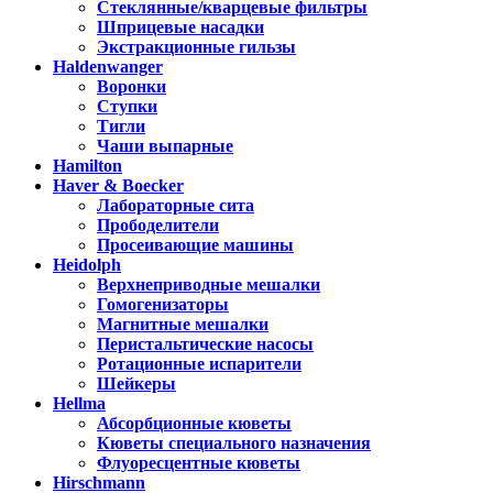
Стеклянные/кварцевые фильтры
Шприцевые насадки
Экстракционные гильзы
Haldenwanger
Воронки
Ступки
Тигли
Чаши выпарные
Hamilton
Haver & Boecker
Лабораторные сита
Прободелители
Просеивающие машины
Heidolph
Верхнеприводные мешалки
Гомогенизаторы
Магнитные мешалки
Перистальтические насосы
Ротационные испарители
Шейкеры
Hellma
Абсорбционные кюветы
Кюветы специального назначения
Флуоресцентные кюветы
Hirschmann