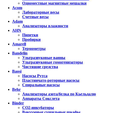
Одноместные магнитные мешалки
Acom
Лабораторные весы
Счетные весы
Adam
Анализаторы влажности
AHN
Пипетки
Пробирки
Amarell
Термометры
Bandelin
Ультразвуковые ванны
Ультразвуковые гомогенизаторы
Чистящие средства
Baosi
Насосы Рутса
Пластинчато-роторные насосы
Спиральные насосы
Behr
Анализаторы азота/белка по Кьельдалю
Аппараты Сокслета
Binder
CO2-инкубаторы
Вакуумные сушильные шкафы