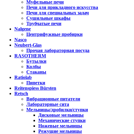
Муфельные печи
Печи для прикладного искусства
Печи для специальных задач
Сушильные шкафы
Трубчатые печи
Nalgene
Центрифужные пробирки
Nasco
Neubert-Glas
Прочая лабораторная посуда
RASOTHERM
Бутылки
Колбы
Стаканы
Ratiolab
Пипетки
Reitenspiess Bürsten
Retsch
Вибрационные питатели
Лабораторные сита
Мельницы/дробилки/ступки
Дисковые мельницы
Механические ступки
Ножевые мельницы
Режущие мельницы