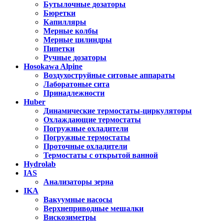
Бутылочные дозаторы
Бюретки
Капилляры
Мерные колбы
Мерные цилиндры
Пипетки
Ручные дозаторы
Hosokawa Alpine
Воздухоструйные ситовые аппараты
Лаборатоные сита
Принадлежности
Huber
Динамические термостаты-циркуляторы
Охлаждающие термостаты
Погружные охладители
Погружные термостаты
Проточные охладители
Термостаты с открытой ванной
Hydrolab
IAS
Анализаторы зерна
IKA
Вакуумные насосы
Верхнеприводные мешалки
Вискозиметры