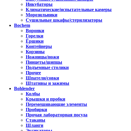
Инкубаторы
Климатические/испытательные камеры
Морозильники
Сушильные шкафы/стерилизаторы
Bochem
Воронки
Горелки
Ёршики
Контейнеры
Корзины
Ножницы/ножи
Пинцеты/щипцы
Подъемные столики
Прочее
Шпатели/совки
Штативы и зажимы
Bohlender
Колбы
Крышки и пробки
Перемешивающие элементы
Пробирки
Прочая лабораторная посуда
Стаканы
Шланги
Эксикаторы