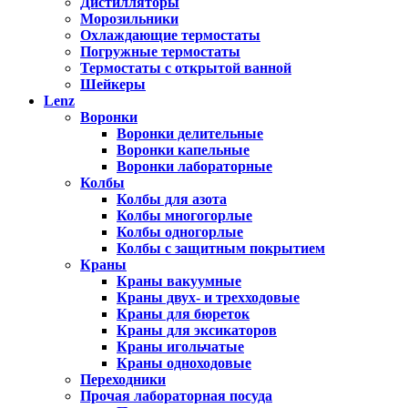
Дистилляторы
Морозильники
Охлаждающие термостаты
Погружные термостаты
Термостаты с открытой ванной
Шейкеры
Lenz
Воронки
Воронки делительные
Воронки капельные
Воронки лабораторные
Колбы
Колбы для азота
Колбы многогорлые
Колбы одногорлые
Колбы с защитным покрытием
Краны
Краны вакуумные
Краны двух- и трехходовые
Краны для бюреток
Краны для эксикаторов
Краны игольчатые
Краны одноходовые
Переходники
Прочая лабораторная посуда