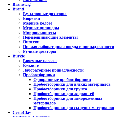
Brämswig
Brand
Бутылочные дозаторы
Бюретки
Мерные колбы
Мерные цилиндры
Микропланшеты
Перемешивающие элементы
Пипетки
Прочая лабораторная посуда и принадлежности
Ручные дозаторы
Bürkle
Бочечные насосы
Ёмкости
Лабораторные принадлежности
Пробоотборники
Одноразовые пробоотборники
Пробоотборники для вязких материалов
Пробоотборники для грунта
Пробоотборники для жидкостей
Пробоотборники для замороженных
материалов
Пробоотборники для сыпучих материалов
CertoClav