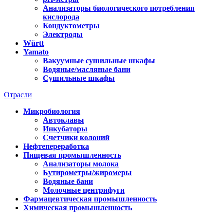
Анализаторы биологического потребления
кислорода
Кондуктометры
Электроды
Württ
Yamato
Вакуумные сушильные шкафы
Водяные/масляные бани
Сушильные шкафы
Отрасли
Микробиология
Автоклавы
Инкубаторы
Счетчики колоний
Нефтепереработка
Пищевая промышленность
Анализаторы молока
Бутирометры/жиромеры
Водяные бани
Молочные центрифуги
Фармацевтическая промышленность
Химическая промышленность