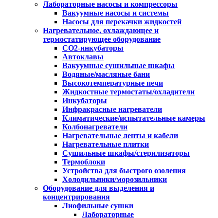
Лабораторные насосы и компрессоры
Вакуумные насосы и системы
Насосы для перекачки жидкостей
Нагревательное, охлаждающее и
термостатирующее оборудование
CO2-инкубаторы
Автоклавы
Вакуумные сушильные шкафы
Водяные/масляные бани
Высокотемпературные печи
Жидкостные термостаты/охладители
Инкубаторы
Инфракрасные нагреватели
Климатические/испытательные камеры
Колбонагреватели
Нагревательные ленты и кабели
Нагревательные плитки
Сушильные шкафы/стерилизаторы
Термоблоки
Устройства для быстрого озоления
Холодильники/морозильники
Оборудование для выделения и
концентрирования
Лиофильные сушки
Лабораторные