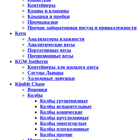
Контейнеры
Краны и клапаны
Крышки и пробки
Промывалки
Прочая лабораторная посуда и принадлежности
Kern
Анализаторы влажности
Аналитические весы
Портативные весы
Прецизионные весы
KGW-Isotherm
Контейнеры для жидкого азота
Сосуды Дьюара
Холодовые ловушки
Kimble Chase
Воронки
Колбы
Колбы грушевидные
Колбы испарительные
Колбы конические
Колбы круглодонные
Колбы многогорлые
Колбы плоскодонные
Колбы прочие