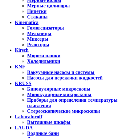
Мерные колбы
Мерные цилиндры
Пипетки
Стаканы
Kinematica
Гомогенизаторы
Мельницы
Миксеры
Реакторы
Kirsch
Морозильники
Холодильники
KNF
Вакуумные насосы и системы
Насосы для перекачки жидкостей
KRÜSS
Бинокулярные микроскопы
Монокулярные микроскопы
Приборы для определения температуры
плавления
Стереоскопические микроскопы
Laboratoroff
Вытяжные шкафы
LAUDA
Водяные бани