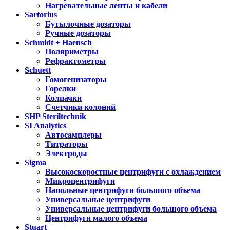
Нагревательные ленты и кабели
Sartorius
Бутылочные дозаторы
Ручные дозаторы
Schmidt + Haensch
Поляриметры
Рефрактометры
Schuett
Гомогенизаторы
Горелки
Колпачки
Счетчики колоний
SHP Steriltechnik
SI Analytics
Автосамплеры
Титраторы
Электроды
Sigma
Высокоскоростные центрифуги с охлаждением
Микроцентрифуги
Напольные центрифуги большого объема
Универсальные центрифуги
Универсальные центрифуги большого объема
Центрифуги малого объема
Stuart