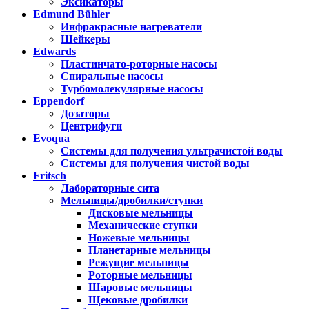
Эксикаторы
Edmund Bühler
Инфракрасные нагреватели
Шейкеры
Edwards
Пластинчато-роторные насосы
Спиральные насосы
Турбомолекулярные насосы
Eppendorf
Дозаторы
Центрифуги
Evoqua
Системы для получения ультрачистой воды
Системы для получения чистой воды
Fritsch
Лабораторные сита
Мельницы/дробилки/ступки
Дисковые мельницы
Механические ступки
Ножевые мельницы
Планетарные мельницы
Режущие мельницы
Роторные мельницы
Шаровые мельницы
Щековые дробилки