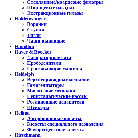
Стеклянные/кварцевые фильтры
Шприцевые насадки
Экстракционные гильзы
Haldenwanger
Воронки
Ступки
Тигли
Чаши выпарные
Hamilton
Haver & Boecker
Лабораторные сита
Прободелители
Просеивающие машины
Heidolph
Верхнеприводные мешалки
Гомогенизаторы
Магнитные мешалки
Перистальтические насосы
Ротационные испарители
Шейкеры
Hellma
Абсорбционные кюветы
Кюветы специального назначения
Флуоресцентные кюветы
Hirschmann