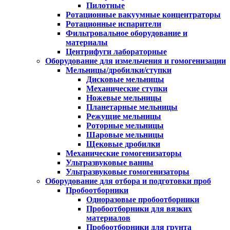
Пилотные
Ротационные вакуумные концентраторы
Ротационные испарители
Фильтровальное оборудование и
материалы
Центрифуги лабораторные
Оборудование для измельчения и гомогенизации
Мельницы/дробилки/ступки
Дисковые мельницы
Механические ступки
Ножевые мельницы
Планетарные мельницы
Режущие мельницы
Роторные мельницы
Шаровые мельницы
Щековые дробилки
Механические гомогенизаторы
Ультразвуковые ванны
Ультразвуковые гомогенизаторы
Оборудование для отбора и подготовки проб
Пробоотборники
Одноразовые пробоотборники
Пробоотборники для вязких
материалов
Пробоотборники для грунта