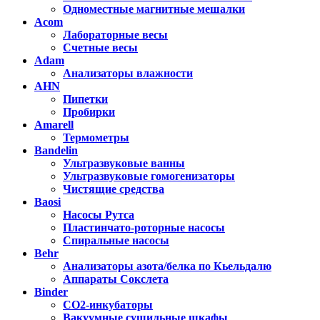
Одноместные магнитные мешалки
Acom
Лабораторные весы
Счетные весы
Adam
Анализаторы влажности
AHN
Пипетки
Пробирки
Amarell
Термометры
Bandelin
Ультразвуковые ванны
Ультразвуковые гомогенизаторы
Чистящие средства
Baosi
Насосы Рутса
Пластинчато-роторные насосы
Спиральные насосы
Behr
Анализаторы азота/белка по Кьельдалю
Аппараты Сокслета
Binder
CO2-инкубаторы
Вакуумные сушильные шкафы