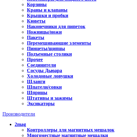
Корзины
Краны и клапаны
Крышки и пробки
Кюветы
Наконечники для пипеток
Ножницы/ножи
Пакеты
Перемешивающие элементы
Пинцеты/щипцы
Подъемные столики
Прочее
Соединители
Сосуды Дьюара
Холодовые ловушки
Шланги
Шпатели/совки
Шприцы
Штативы и зажимы
Эксикаторы
Производители
2mag
Контроллеры для магнитных мешалок
Многоместные магнитные мешалки