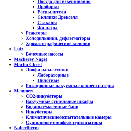
Посуда для взвешивания
Пробирки
Распылители
Склянки Дрекселя
Стаканы
Фильтры
Реакторы
Холодильники, дефлегматоры
Хроматографические колонки
Lutz
Бочечные насосы
Macherey-Nagel
Martin Christ
Лиофильные сушки
Лабораторные
Пилотные
Ротационные вакуумные концентраторы
Memmert
CO2-инкубаторы
Вакуумные сушильные шкафы
Водяные/масляные бани
Инкубаторы
Климатические/испытательные камеры
Сушильные шкафы/стерилизаторы
Nabertherm