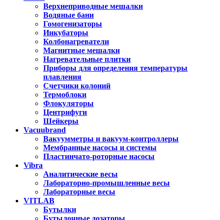
Верхнеприводные мешалки
Водяные бани
Гомогенизаторы
Инкубаторы
Колбонагреватели
Магнитные мешалки
Нагревательные плитки
Приборы для определения температуры
плавления
Счетчики колоний
Термоблоки
Флокуляторы
Центрифуги
Шейкеры
Vacuubrand
Вакуумметры и вакуум-контроллеры
Мембранные насосы и системы
Пластинчато-роторные насосы
Vibra
Аналитические весы
Лабораторно-промышленные весы
Лабораторные весы
VITLAB
Бутылки
Бутылочные дозаторы