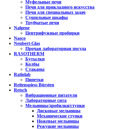
Муфельные печи
Печи для прикладного искусства
Печи для специальных задач
Сушильные шкафы
Трубчатые печи
Nalgene
Центрифужные пробирки
Nasco
Neubert-Glas
Прочая лабораторная посуда
RASOTHERM
Бутылки
Колбы
Стаканы
Ratiolab
Пипетки
Reitenspiess Bürsten
Retsch
Вибрационные питатели
Лабораторные сита
Мельницы/дробилки/ступки
Дисковые мельницы
Механические ступки
Ножевые мельницы
Режущие мельницы