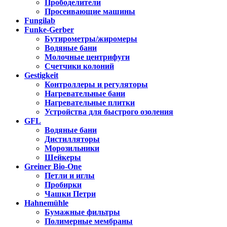
Прободелители
Просеивающие машины
Fungilab
Funke-Gerber
Бутирометры/жиромеры
Водяные бани
Молочные центрифуги
Счетчики колоний
Gestigkeit
Контроллеры и регуляторы
Нагревательные бани
Нагревательные плитки
Устройства для быстрого озоления
GFL
Водяные бани
Дистилляторы
Морозильники
Шейкеры
Greiner Bio-One
Петли и иглы
Пробирки
Чашки Петри
Hahnemühle
Бумажные фильтры
Полимерные мембраны