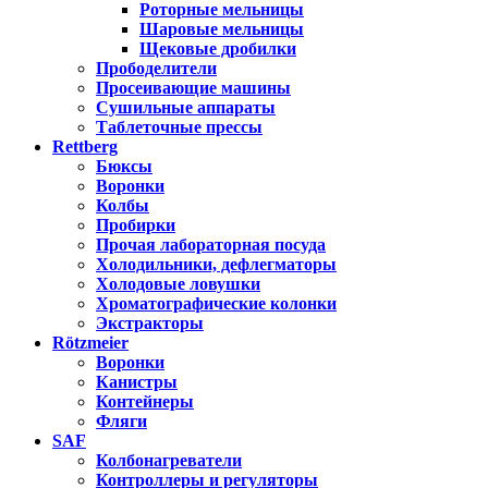
Роторные мельницы
Шаровые мельницы
Щековые дробилки
Прободелители
Просеивающие машины
Сушильные аппараты
Таблеточные прессы
Rettberg
Бюксы
Воронки
Колбы
Пробирки
Прочая лабораторная посуда
Холодильники, дефлегматоры
Холодовые ловушки
Хроматографические колонки
Экстракторы
Rötzmeier
Воронки
Канистры
Контейнеры
Фляги
SAF
Колбонагреватели
Контроллеры и регуляторы