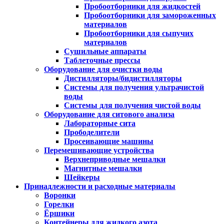
Пробоотборники для жидкостей
Пробоотборники для замороженных
материалов
Пробоотборники для сыпучих
материалов
Сушильные аппараты
Таблеточные прессы
Оборудование для очистки воды
Дистилляторы/бидистилляторы
Системы для получения ультрачистой
воды
Системы для получения чистой воды
Оборудование для ситового анализа
Лабораторные сита
Прободелители
Просеивающие машины
Перемешивающие устройства
Верхнеприводные мешалки
Магнитные мешалки
Шейкеры
Принадлежности и расходные материалы
Воронки
Горелки
Ёршики
Контейнеры для жидкого азота