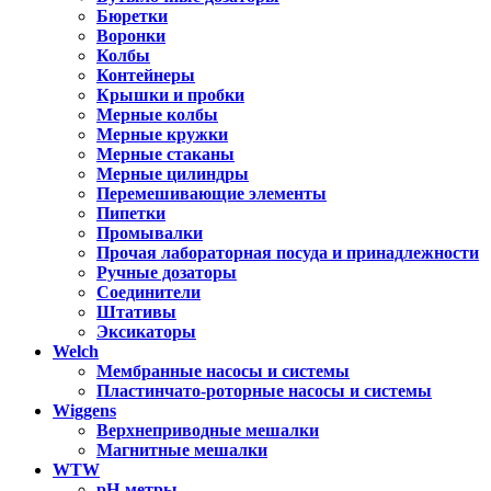
Бюретки
Воронки
Колбы
Контейнеры
Крышки и пробки
Мерные колбы
Мерные кружки
Мерные стаканы
Мерные цилиндры
Перемешивающие элементы
Пипетки
Промывалки
Прочая лабораторная посуда и принадлежности
Ручные дозаторы
Соединители
Штативы
Эксикаторы
Welch
Мембранные насосы и системы
Пластинчато-роторные насосы и системы
Wiggens
Верхнеприводные мешалки
Магнитные мешалки
WTW
pH-метры