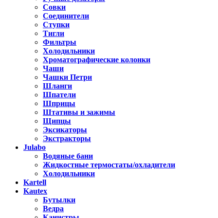
Совки
Соединители
Ступки
Тигли
Фильтры
Холодильники
Хроматографические колонки
Чаши
Чашки Петри
Шланги
Шпатели
Шприцы
Штативы и зажимы
Щипцы
Эксикаторы
Экстракторы
Julabo
Водяные бани
Жидкостные термостаты/охладители
Холодильники
Kartell
Kautex
Бутылки
Ведра
Канистры