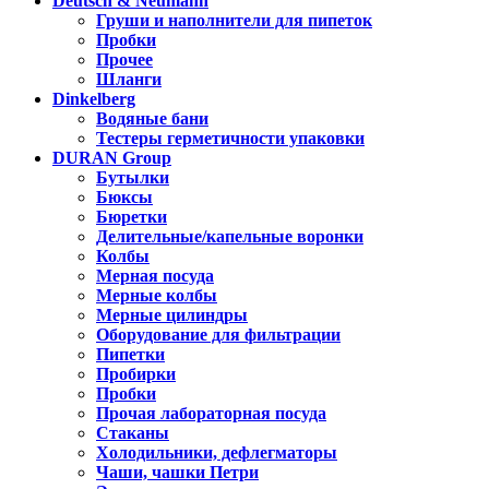
Deutsch & Neumann
Груши и наполнители для пипеток
Пробки
Прочее
Шланги
Dinkelberg
Водяные бани
Тестеры герметичности упаковки
DURAN Group
Бутылки
Бюксы
Бюретки
Делительные/капельные воронки
Колбы
Мерная посуда
Мерные колбы
Мерные цилиндры
Оборудование для фильтрации
Пипетки
Пробирки
Пробки
Прочая лабораторная посуда
Стаканы
Холодильники, дефлегматоры
Чаши, чашки Петри