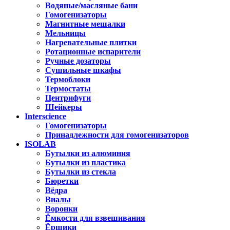
Водяные/масляные бани
Гомогенизаторы
Магнитные мешалки
Мельницы
Нагревательные плитки
Ротационные испарители
Ручные дозаторы
Сушильные шкафы
Термоблоки
Термостаты
Центрифуги
Шейкеры
Interscience
Гомогенизаторы
Принадлежности для гомогенизаторов
ISOLAB
Бутылки из алюминия
Бутылки из пластика
Бутылки из стекла
Бюретки
Вёдра
Виалы
Воронки
Ёмкости для взвешивания
Ёршики