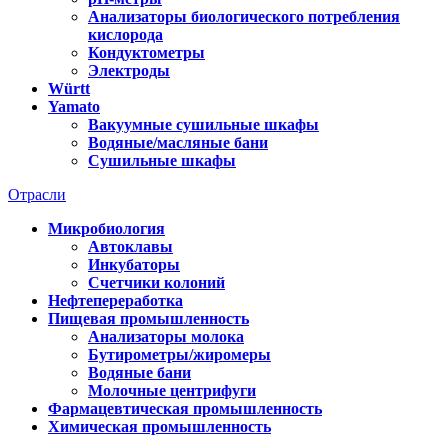
Анализаторы биологического потребления
кислорода
Кондуктометры
Электроды
Württ
Yamato
Вакуумные сушильные шкафы
Водяные/масляные бани
Сушильные шкафы
Отрасли
Микробиология
Автоклавы
Инкубаторы
Счетчики колоний
Нефтепереработка
Пищевая промышленность
Анализаторы молока
Бутирометры/жиромеры
Водяные бани
Молочные центрифуги
Фармацевтическая промышленность
Химическая промышленность