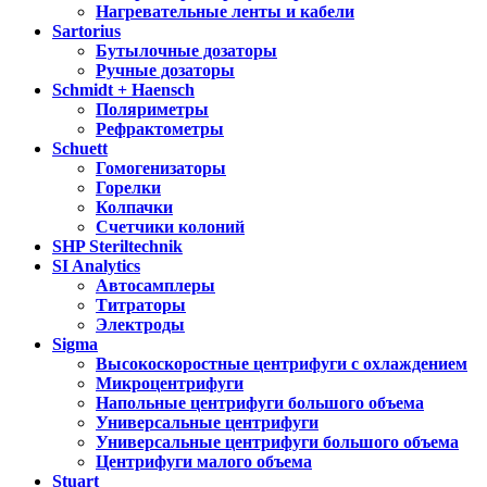
Нагревательные ленты и кабели
Sartorius
Бутылочные дозаторы
Ручные дозаторы
Schmidt + Haensch
Поляриметры
Рефрактометры
Schuett
Гомогенизаторы
Горелки
Колпачки
Счетчики колоний
SHP Steriltechnik
SI Analytics
Автосамплеры
Титраторы
Электроды
Sigma
Высокоскоростные центрифуги с охлаждением
Микроцентрифуги
Напольные центрифуги большого объема
Универсальные центрифуги
Универсальные центрифуги большого объема
Центрифуги малого объема
Stuart