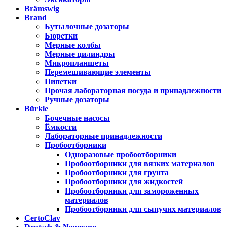
Brämswig
Brand
Бутылочные дозаторы
Бюретки
Мерные колбы
Мерные цилиндры
Микропланшеты
Перемешивающие элементы
Пипетки
Прочая лабораторная посуда и принадлежности
Ручные дозаторы
Bürkle
Бочечные насосы
Ёмкости
Лабораторные принадлежности
Пробоотборники
Одноразовые пробоотборники
Пробоотборники для вязких материалов
Пробоотборники для грунта
Пробоотборники для жидкостей
Пробоотборники для замороженных
материалов
Пробоотборники для сыпучих материалов
CertoClav