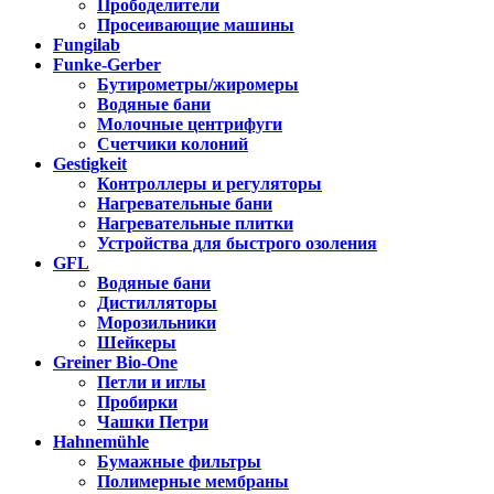
Прободелители
Просеивающие машины
Fungilab
Funke-Gerber
Бутирометры/жиромеры
Водяные бани
Молочные центрифуги
Счетчики колоний
Gestigkeit
Контроллеры и регуляторы
Нагревательные бани
Нагревательные плитки
Устройства для быстрого озоления
GFL
Водяные бани
Дистилляторы
Морозильники
Шейкеры
Greiner Bio-One
Петли и иглы
Пробирки
Чашки Петри
Hahnemühle
Бумажные фильтры
Полимерные мембраны