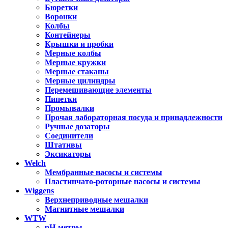
Бюретки
Воронки
Колбы
Контейнеры
Крышки и пробки
Мерные колбы
Мерные кружки
Мерные стаканы
Мерные цилиндры
Перемешивающие элементы
Пипетки
Промывалки
Прочая лабораторная посуда и принадлежности
Ручные дозаторы
Соединители
Штативы
Эксикаторы
Welch
Мембранные насосы и системы
Пластинчато-роторные насосы и системы
Wiggens
Верхнеприводные мешалки
Магнитные мешалки
WTW
pH-метры