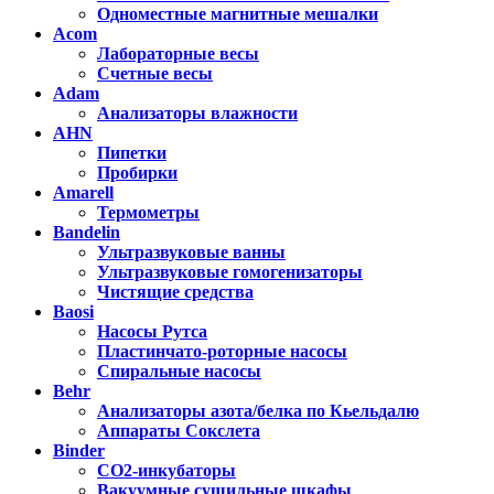
Одноместные магнитные мешалки
Acom
Лабораторные весы
Счетные весы
Adam
Анализаторы влажности
AHN
Пипетки
Пробирки
Amarell
Термометры
Bandelin
Ультразвуковые ванны
Ультразвуковые гомогенизаторы
Чистящие средства
Baosi
Насосы Рутса
Пластинчато-роторные насосы
Спиральные насосы
Behr
Анализаторы азота/белка по Кьельдалю
Аппараты Сокслета
Binder
CO2-инкубаторы
Вакуумные сушильные шкафы