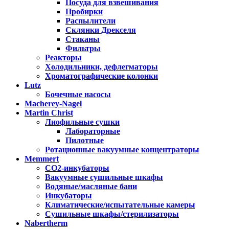
Посуда для взвешивания
Пробирки
Распылители
Склянки Дрекселя
Стаканы
Фильтры
Реакторы
Холодильники, дефлегматоры
Хроматографические колонки
Lutz
Бочечные насосы
Macherey-Nagel
Martin Christ
Лиофильные сушки
Лабораторные
Пилотные
Ротационные вакуумные концентраторы
Memmert
CO2-инкубаторы
Вакуумные сушильные шкафы
Водяные/масляные бани
Инкубаторы
Климатические/испытательные камеры
Сушильные шкафы/стерилизаторы
Nabertherm