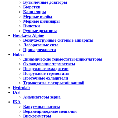
Бутылочные дозаторы
Бюретки
Капилляры
Мерные колбы
Мерные цилиндры
Пипетки
Ручные дозаторы
Hosokawa Alpine
Воздухоструйные ситовые аппараты
Лаборатоные сита
Принадлежности
Huber
Динамические термостаты-циркуляторы
Охлаждающие термостаты
Погружные охладители
Погружные термостаты
Проточные охладители
Термостаты с открытой ванной
Hydrolab
IAS
Анализаторы зерна
IKA
Вакуумные насосы
Верхнеприводные мешалки
Вискозиметры