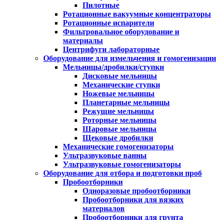
Пилотные
Ротационные вакуумные концентраторы
Ротационные испарители
Фильтровальное оборудование и
материалы
Центрифуги лабораторные
Оборудование для измельчения и гомогенизации
Мельницы/дробилки/ступки
Дисковые мельницы
Механические ступки
Ножевые мельницы
Планетарные мельницы
Режущие мельницы
Роторные мельницы
Шаровые мельницы
Щековые дробилки
Механические гомогенизаторы
Ультразвуковые ванны
Ультразвуковые гомогенизаторы
Оборудование для отбора и подготовки проб
Пробоотборники
Одноразовые пробоотборники
Пробоотборники для вязких
материалов
Пробоотборники для грунта