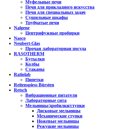
Муфельные печи
Печи для прикладного искусства
Печи для специальных задач
Сушильные шкафы
Трубчатые печи
Nalgene
Центрифужные пробирки
Nasco
Neubert-Glas
Прочая лабораторная посуда
RASOTHERM
Бутылки
Колбы
Стаканы
Ratiolab
Пипетки
Reitenspiess Bürsten
Retsch
Вибрационные питатели
Лабораторные сита
Мельницы/дробилки/ступки
Дисковые мельницы
Механические ступки
Ножевые мельницы
Режущие мельницы