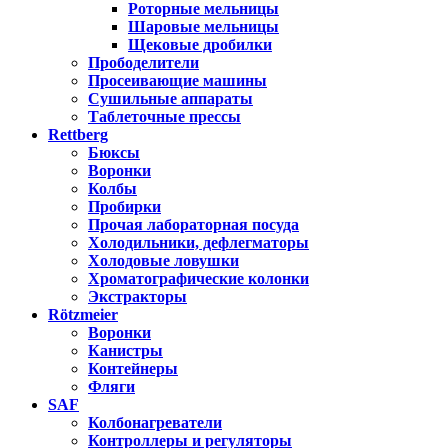
Роторные мельницы
Шаровые мельницы
Щековые дробилки
Прободелители
Просеивающие машины
Сушильные аппараты
Таблеточные прессы
Rettberg
Бюксы
Воронки
Колбы
Пробирки
Прочая лабораторная посуда
Холодильники, дефлегматоры
Холодовые ловушки
Хроматографические колонки
Экстракторы
Rötzmeier
Воронки
Канистры
Контейнеры
Фляги
SAF
Колбонагреватели
Контроллеры и регуляторы