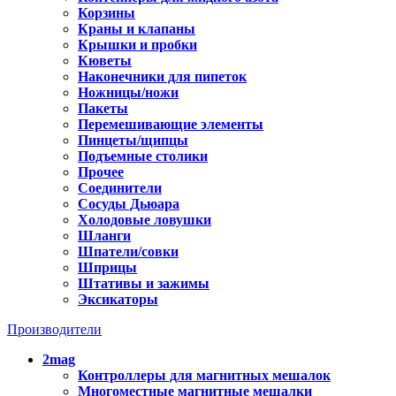
Корзины
Краны и клапаны
Крышки и пробки
Кюветы
Наконечники для пипеток
Ножницы/ножи
Пакеты
Перемешивающие элементы
Пинцеты/щипцы
Подъемные столики
Прочее
Соединители
Сосуды Дьюара
Холодовые ловушки
Шланги
Шпатели/совки
Шприцы
Штативы и зажимы
Эксикаторы
Производители
2mag
Контроллеры для магнитных мешалок
Многоместные магнитные мешалки