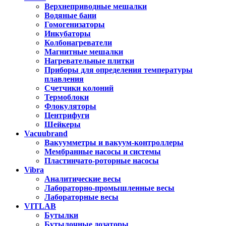
Верхнеприводные мешалки
Водяные бани
Гомогенизаторы
Инкубаторы
Колбонагреватели
Магнитные мешалки
Нагревательные плитки
Приборы для определения температуры
плавления
Счетчики колоний
Термоблоки
Флокуляторы
Центрифуги
Шейкеры
Vacuubrand
Вакуумметры и вакуум-контроллеры
Мембранные насосы и системы
Пластинчато-роторные насосы
Vibra
Аналитические весы
Лабораторно-промышленные весы
Лабораторные весы
VITLAB
Бутылки
Бутылочные дозаторы