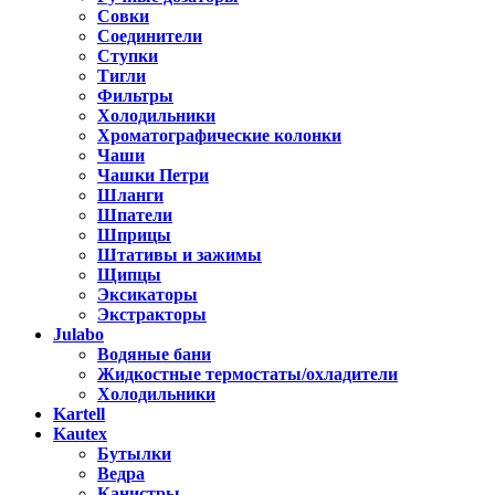
Совки
Соединители
Ступки
Тигли
Фильтры
Холодильники
Хроматографические колонки
Чаши
Чашки Петри
Шланги
Шпатели
Шприцы
Штативы и зажимы
Щипцы
Эксикаторы
Экстракторы
Julabo
Водяные бани
Жидкостные термостаты/охладители
Холодильники
Kartell
Kautex
Бутылки
Ведра
Канистры