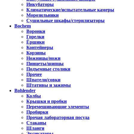
Инкубаторы
Климатические/испытательные камеры
Морозильники
Сушильные шкафы/стерилизаторы
Bochem
Воронки
Горелки
Ёршики
Контейнеры
Корзины
Ножницы/ножи
Пинцеты/щипцы
Подъемные столики
Прочее
Шпатели/совки
Штативы и зажимы
Bohlender
Колбы
Крышки и пробки
Перемешивающие элементы
Пробирки
Прочая лабораторная посуда
Стаканы
Шланги
Эксикаторы