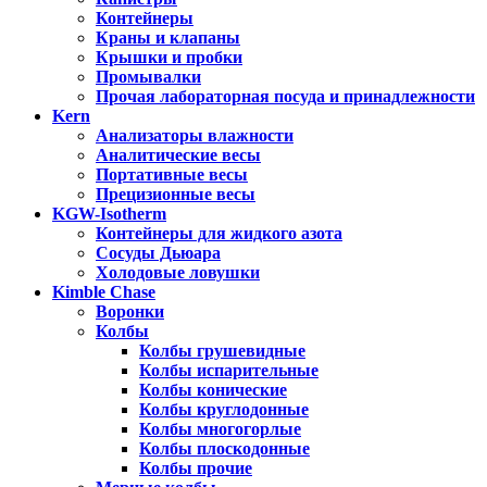
Контейнеры
Краны и клапаны
Крышки и пробки
Промывалки
Прочая лабораторная посуда и принадлежности
Kern
Анализаторы влажности
Аналитические весы
Портативные весы
Прецизионные весы
KGW-Isotherm
Контейнеры для жидкого азота
Сосуды Дьюара
Холодовые ловушки
Kimble Chase
Воронки
Колбы
Колбы грушевидные
Колбы испарительные
Колбы конические
Колбы круглодонные
Колбы многогорлые
Колбы плоскодонные
Колбы прочие