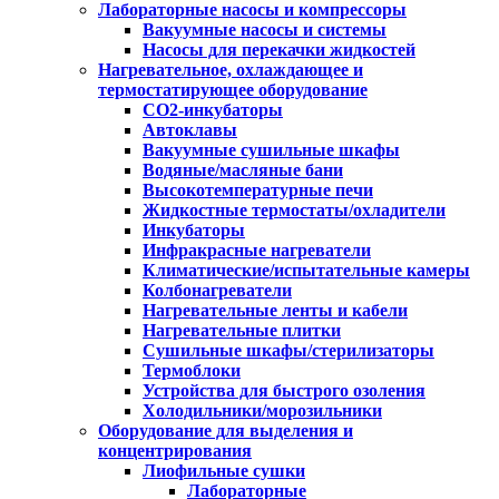
Лабораторные насосы и компрессоры
Вакуумные насосы и системы
Насосы для перекачки жидкостей
Нагревательное, охлаждающее и
термостатирующее оборудование
CO2-инкубаторы
Автоклавы
Вакуумные сушильные шкафы
Водяные/масляные бани
Высокотемпературные печи
Жидкостные термостаты/охладители
Инкубаторы
Инфракрасные нагреватели
Климатические/испытательные камеры
Колбонагреватели
Нагревательные ленты и кабели
Нагревательные плитки
Сушильные шкафы/стерилизаторы
Термоблоки
Устройства для быстрого озоления
Холодильники/морозильники
Оборудование для выделения и
концентрирования
Лиофильные сушки
Лабораторные