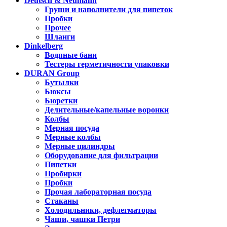
Deutsch & Neumann
Груши и наполнители для пипеток
Пробки
Прочее
Шланги
Dinkelberg
Водяные бани
Тестеры герметичности упаковки
DURAN Group
Бутылки
Бюксы
Бюретки
Делительные/капельные воронки
Колбы
Мерная посуда
Мерные колбы
Мерные цилиндры
Оборудование для фильтрации
Пипетки
Пробирки
Пробки
Прочая лабораторная посуда
Стаканы
Холодильники, дефлегматоры
Чаши, чашки Петри