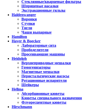
Стеклянные/кварцевые фильтры
Шприцевые насадки
Экстракционные гильзы
Haldenwanger
Воронки
Ступки
Тигли
Чаши выпарные
Hamilton
Haver & Boecker
Лабораторные сита
Прободелители
Просеивающие машины
Heidolph
Верхнеприводные мешалки
Гомогенизаторы
Магнитные мешалки
Перистальтические насосы
Ротационные испарители
Шейкеры
Hellma
Абсорбционные кюветы
Кюветы специального назначения
Флуоресцентные кюветы
Hirschmann