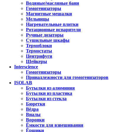
Водяные/масляные бани
Гомогенизаторы
Магнитные мешалки
Мельницы
Нагревательные плитки
Ротационные испарители
Ручные дозаторы
Сушильные шкафы
Термоблоки
Термостаты
Центрифуги
Шейкеры
Interscience
Гомогенизаторы
Принадлежности для гомогенизаторов
ISOLAB
Бутылки из алюминия
Бутылки из пластика
Бутылки из стекла
Бюретки
Вёдра
Виалы
Воронки
Ёмкости для взвешивания
Ёршики