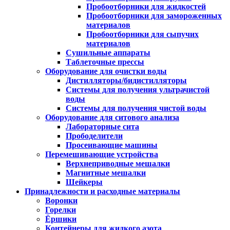
Пробоотборники для жидкостей
Пробоотборники для замороженных
материалов
Пробоотборники для сыпучих
материалов
Сушильные аппараты
Таблеточные прессы
Оборудование для очистки воды
Дистилляторы/бидистилляторы
Системы для получения ультрачистой
воды
Системы для получения чистой воды
Оборудование для ситового анализа
Лабораторные сита
Прободелители
Просеивающие машины
Перемешивающие устройства
Верхнеприводные мешалки
Магнитные мешалки
Шейкеры
Принадлежности и расходные материалы
Воронки
Горелки
Ёршики
Контейнеры для жидкого азота