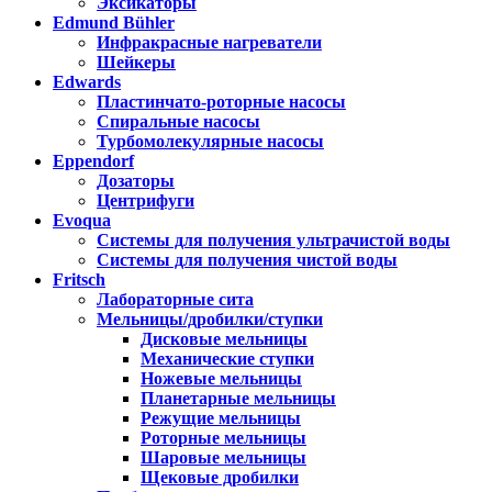
Эксикаторы
Edmund Bühler
Инфракрасные нагреватели
Шейкеры
Edwards
Пластинчато-роторные насосы
Спиральные насосы
Турбомолекулярные насосы
Eppendorf
Дозаторы
Центрифуги
Evoqua
Системы для получения ультрачистой воды
Системы для получения чистой воды
Fritsch
Лабораторные сита
Мельницы/дробилки/ступки
Дисковые мельницы
Механические ступки
Ножевые мельницы
Планетарные мельницы
Режущие мельницы
Роторные мельницы
Шаровые мельницы
Щековые дробилки