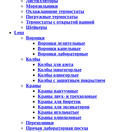
Дистилляторы
Морозильники
Охлаждающие термостаты
Погружные термостаты
Термостаты с открытой ванной
Шейкеры
Lenz
Воронки
Воронки делительные
Воронки капельные
Воронки лабораторные
Колбы
Колбы для азота
Колбы многогорлые
Колбы одногорлые
Колбы с защитным покрытием
Краны
Краны вакуумные
Краны двух- и трехходовые
Краны для бюреток
Краны для эксикаторов
Краны игольчатые
Краны одноходовые
Переходники
Прочая лабораторная посуда