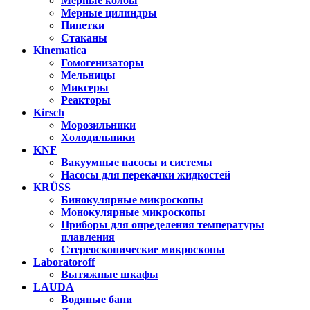
Мерные колбы
Мерные цилиндры
Пипетки
Стаканы
Kinematica
Гомогенизаторы
Мельницы
Миксеры
Реакторы
Kirsch
Морозильники
Холодильники
KNF
Вакуумные насосы и системы
Насосы для перекачки жидкостей
KRÜSS
Бинокулярные микроскопы
Монокулярные микроскопы
Приборы для определения температуры
плавления
Стереоскопические микроскопы
Laboratoroff
Вытяжные шкафы
LAUDA
Водяные бани