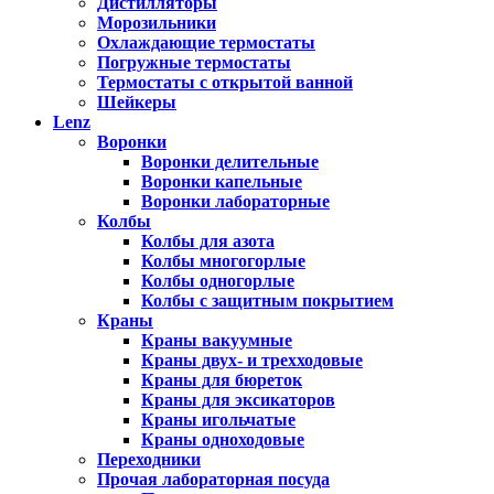
Дистилляторы
Морозильники
Охлаждающие термостаты
Погружные термостаты
Термостаты с открытой ванной
Шейкеры
Lenz
Воронки
Воронки делительные
Воронки капельные
Воронки лабораторные
Колбы
Колбы для азота
Колбы многогорлые
Колбы одногорлые
Колбы с защитным покрытием
Краны
Краны вакуумные
Краны двух- и трехходовые
Краны для бюреток
Краны для эксикаторов
Краны игольчатые
Краны одноходовые
Переходники
Прочая лабораторная посуда