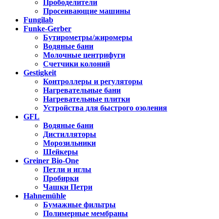
Прободелители
Просеивающие машины
Fungilab
Funke-Gerber
Бутирометры/жиромеры
Водяные бани
Молочные центрифуги
Счетчики колоний
Gestigkeit
Контроллеры и регуляторы
Нагревательные бани
Нагревательные плитки
Устройства для быстрого озоления
GFL
Водяные бани
Дистилляторы
Морозильники
Шейкеры
Greiner Bio-One
Петли и иглы
Пробирки
Чашки Петри
Hahnemühle
Бумажные фильтры
Полимерные мембраны