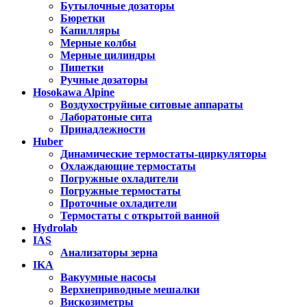
Бутылочные дозаторы
Бюретки
Капилляры
Мерные колбы
Мерные цилиндры
Пипетки
Ручные дозаторы
Hosokawa Alpine
Воздухоструйные ситовые аппараты
Лаборатоные сита
Принадлежности
Huber
Динамические термостаты-циркуляторы
Охлаждающие термостаты
Погружные охладители
Погружные термостаты
Проточные охладители
Термостаты с открытой ванной
Hydrolab
IAS
Анализаторы зерна
IKA
Вакуумные насосы
Верхнеприводные мешалки
Вискозиметры