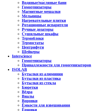
Водяные/масляные бани
Гомогенизаторы
Магнитные мешалки
Мельницы
Нагревательные плитки
Ротационные испарители
Ручные дозаторы
Сушильные шкафы
Термоблоки
Термостаты
Центрифуги
Шейкеры
Interscience
Гомогенизаторы
Принадлежности для гомогенизаторов
ISOLAB
Бутылки из алюминия
Бутылки из пластика
Бутылки из стекла
Бюретки
Вёдра
Виалы
Воронки
Ёмкости для взвешивания
Ёршики