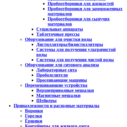
Пробоотборники для жидкостей
Пробоотборники для замороженных
материалов
Пробоотборники для сыпучих
материалов
Сушильные аппараты
Таблеточные прессы
Оборудование для очистки воды
Дистилляторы/бидистилляторы
Системы для получения ультрачистой
воды
Системы для получения чистой воды
Оборудование для ситового анализа
Лабораторные сита
Прободелители
Просеивающие машины
Перемешивающие устройства
Верхнеприводные мешалки
Магнитные мешалки
Шейкеры
Принадлежности и расходные материалы
Воронки
Горелки
Ёршики
Контейнеры для жидкого азота