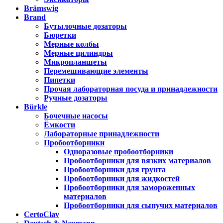
Brämswig
Brand
Бутылочные дозаторы
Бюретки
Мерные колбы
Мерные цилиндры
Микропланшеты
Перемешивающие элементы
Пипетки
Прочая лабораторная посуда и принадлежности
Ручные дозаторы
Bürkle
Бочечные насосы
Ёмкости
Лабораторные принадлежности
Пробоотборники
Одноразовые пробоотборники
Пробоотборники для вязких материалов
Пробоотборники для грунта
Пробоотборники для жидкостей
Пробоотборники для замороженных
материалов
Пробоотборники для сыпучих материалов
CertoClav