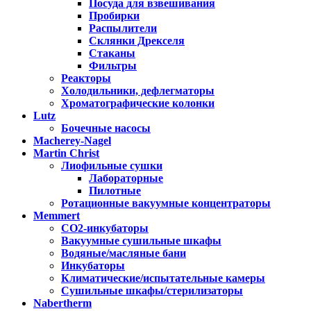
Посуда для взвешивания
Пробирки
Распылители
Склянки Дрекселя
Стаканы
Фильтры
Реакторы
Холодильники, дефлегматоры
Хроматографические колонки
Lutz
Бочечные насосы
Macherey-Nagel
Martin Christ
Лиофильные сушки
Лабораторные
Пилотные
Ротационные вакуумные концентраторы
Memmert
CO2-инкубаторы
Вакуумные сушильные шкафы
Водяные/масляные бани
Инкубаторы
Климатические/испытательные камеры
Сушильные шкафы/стерилизаторы
Nabertherm