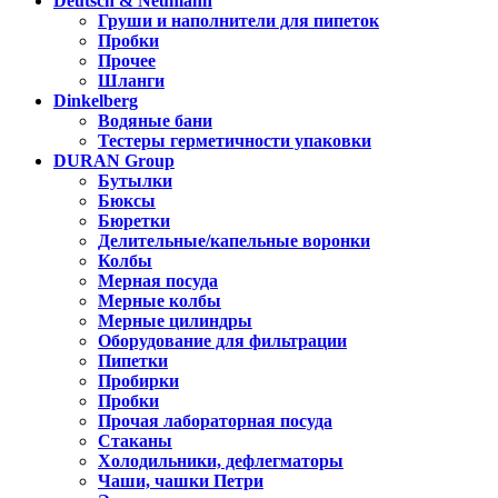
Deutsch & Neumann
Груши и наполнители для пипеток
Пробки
Прочее
Шланги
Dinkelberg
Водяные бани
Тестеры герметичности упаковки
DURAN Group
Бутылки
Бюксы
Бюретки
Делительные/капельные воронки
Колбы
Мерная посуда
Мерные колбы
Мерные цилиндры
Оборудование для фильтрации
Пипетки
Пробирки
Пробки
Прочая лабораторная посуда
Стаканы
Холодильники, дефлегматоры
Чаши, чашки Петри