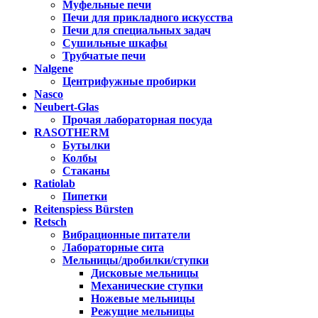
Муфельные печи
Печи для прикладного искусства
Печи для специальных задач
Сушильные шкафы
Трубчатые печи
Nalgene
Центрифужные пробирки
Nasco
Neubert-Glas
Прочая лабораторная посуда
RASOTHERM
Бутылки
Колбы
Стаканы
Ratiolab
Пипетки
Reitenspiess Bürsten
Retsch
Вибрационные питатели
Лабораторные сита
Мельницы/дробилки/ступки
Дисковые мельницы
Механические ступки
Ножевые мельницы
Режущие мельницы