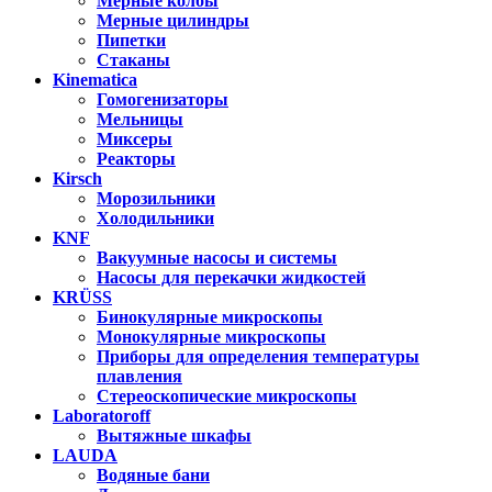
Мерные колбы
Мерные цилиндры
Пипетки
Стаканы
Kinematica
Гомогенизаторы
Мельницы
Миксеры
Реакторы
Kirsch
Морозильники
Холодильники
KNF
Вакуумные насосы и системы
Насосы для перекачки жидкостей
KRÜSS
Бинокулярные микроскопы
Монокулярные микроскопы
Приборы для определения температуры
плавления
Стереоскопические микроскопы
Laboratoroff
Вытяжные шкафы
LAUDA
Водяные бани