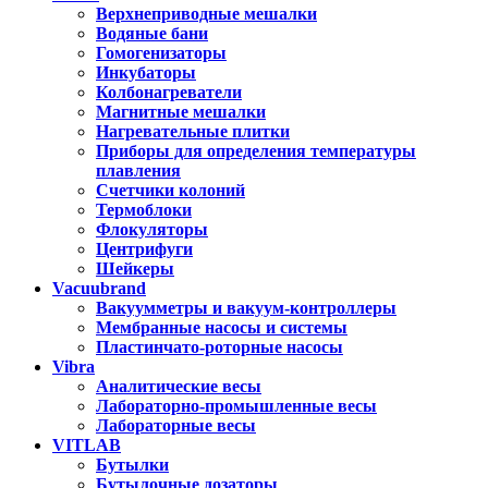
Верхнеприводные мешалки
Водяные бани
Гомогенизаторы
Инкубаторы
Колбонагреватели
Магнитные мешалки
Нагревательные плитки
Приборы для определения температуры
плавления
Счетчики колоний
Термоблоки
Флокуляторы
Центрифуги
Шейкеры
Vacuubrand
Вакуумметры и вакуум-контроллеры
Мембранные насосы и системы
Пластинчато-роторные насосы
Vibra
Аналитические весы
Лабораторно-промышленные весы
Лабораторные весы
VITLAB
Бутылки
Бутылочные дозаторы