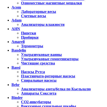
Одноместные магнитные мешалки
Acom
Лабораторные весы
Счетные весы
Adam
Анализаторы влажности
AHN
Пипетки
Пробирки
Amarell
Термометры
Bandelin
Ультразвуковые ванны
Ультразвуковые гомогенизаторы
Чистящие средства
Baosi
Насосы Рутса
Пластинчато-роторные насосы
Спиральные насосы
Behr
Анализаторы азота/белка по Кьельдалю
Аппараты Сокслета
Binder
CO2-инкубаторы
Вакуумные сушильные шкафы