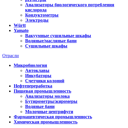
Анализаторы биологического потребления
кислорода
Кондуктометры
Электроды
Württ
Yamato
Вакуумные сушильные шкафы
Водяные/масляные бани
Сушильные шкафы
Отрасли
Микробиология
Автоклавы
Инкубаторы
Счетчики колоний
Нефтепереработка
Пищевая промышленность
Анализаторы молока
Бутирометры/жиромеры
Водяные бани
Молочные центрифуги
Фармацевтическая промышленность
Химическая промышленность