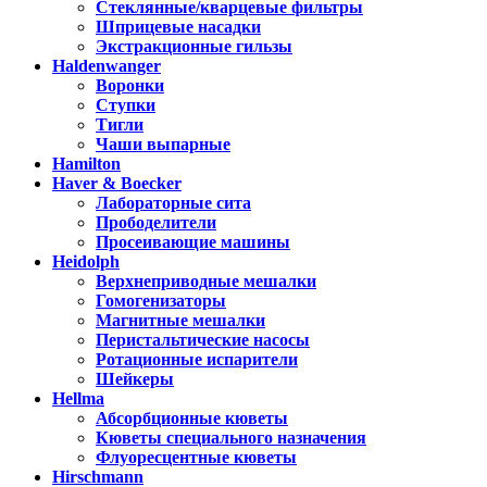
Стеклянные/кварцевые фильтры
Шприцевые насадки
Экстракционные гильзы
Haldenwanger
Воронки
Ступки
Тигли
Чаши выпарные
Hamilton
Haver & Boecker
Лабораторные сита
Прободелители
Просеивающие машины
Heidolph
Верхнеприводные мешалки
Гомогенизаторы
Магнитные мешалки
Перистальтические насосы
Ротационные испарители
Шейкеры
Hellma
Абсорбционные кюветы
Кюветы специального назначения
Флуоресцентные кюветы
Hirschmann