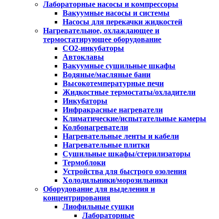
Лабораторные насосы и компрессоры
Вакуумные насосы и системы
Насосы для перекачки жидкостей
Нагревательное, охлаждающее и
термостатирующее оборудование
CO2-инкубаторы
Автоклавы
Вакуумные сушильные шкафы
Водяные/масляные бани
Высокотемпературные печи
Жидкостные термостаты/охладители
Инкубаторы
Инфракрасные нагреватели
Климатические/испытательные камеры
Колбонагреватели
Нагревательные ленты и кабели
Нагревательные плитки
Сушильные шкафы/стерилизаторы
Термоблоки
Устройства для быстрого озоления
Холодильники/морозильники
Оборудование для выделения и
концентрирования
Лиофильные сушки
Лабораторные