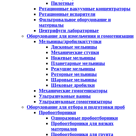
Пилотные
Ротационные вакуумные концентраторы
Ротационные испарители
Фильтровальное оборудование и
материалы
Центрифуги лабораторные
Оборудование для измельчения и гомогенизации
Мельницы/дробилки/ступки
Дисковые мельницы
Механические ступки
Ножевые мельницы
Планетарные мельницы
Режущие мельницы
Роторные мельницы
Шаровые мельницы
Щековые дробилки
Механические гомогенизаторы
Ультразвуковые ванны
Ультразвуковые гомогенизаторы
Оборудование для отбора и подготовки проб
Пробоотборники
Одноразовые пробоотборники
Пробоотборники для вязких
материалов
Пробоотборники для грунта