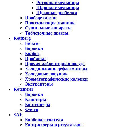
Роторные мельницы
Шаровые мельницы
Щековые дробилки
Прободелители
Просеивающие машины
Сушильные аппараты
Таблеточные прессы
Rettberg
Бюксы
Воронки
Колбы
Пробирки
Прочая лабораторная посуда
Холодильники, дефлегматоры
Холодовые ловушки
Хроматографические колонки
Экстракторы
Rötzmeier
Воронки
Канистры
Контейнеры
Фляги
SAF
Колбонагреватели
Контроллеры и регуляторы