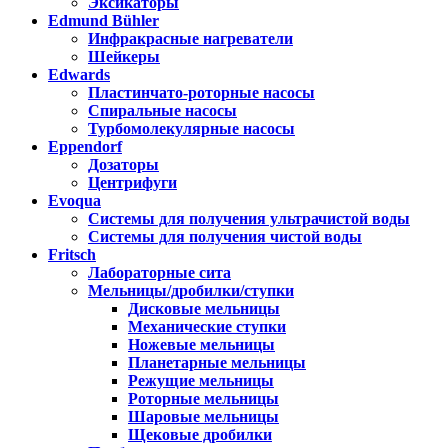
Эксикаторы
Edmund Bühler
Инфракрасные нагреватели
Шейкеры
Edwards
Пластинчато-роторные насосы
Спиральные насосы
Турбомолекулярные насосы
Eppendorf
Дозаторы
Центрифуги
Evoqua
Системы для получения ультрачистой воды
Системы для получения чистой воды
Fritsch
Лабораторные сита
Мельницы/дробилки/ступки
Дисковые мельницы
Механические ступки
Ножевые мельницы
Планетарные мельницы
Режущие мельницы
Роторные мельницы
Шаровые мельницы
Щековые дробилки