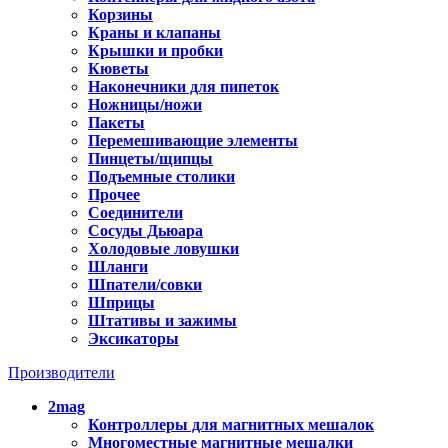
Корзины
Краны и клапаны
Крышки и пробки
Кюветы
Наконечники для пипеток
Ножницы/ножи
Пакеты
Перемешивающие элементы
Пинцеты/щипцы
Подъемные столики
Прочее
Соединители
Сосуды Дьюара
Холодовые ловушки
Шланги
Шпатели/совки
Шприцы
Штативы и зажимы
Эксикаторы
Производители
2mag
Контроллеры для магнитных мешалок
Многоместные магнитные мешалки