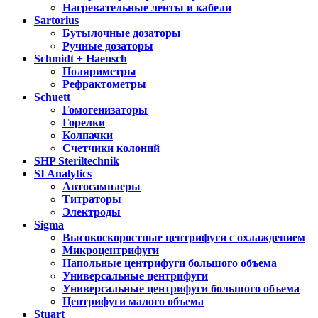
Нагревательные ленты и кабели
Sartorius
Бутылочные дозаторы
Ручные дозаторы
Schmidt + Haensch
Поляриметры
Рефрактометры
Schuett
Гомогенизаторы
Горелки
Колпачки
Счетчики колоний
SHP Steriltechnik
SI Analytics
Автосамплеры
Титраторы
Электроды
Sigma
Высокоскоростные центрифуги с охлаждением
Микроцентрифуги
Напольные центрифуги большого объема
Универсальные центрифуги
Универсальные центрифуги большого объема
Центрифуги малого объема
Stuart