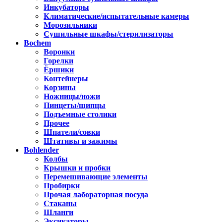
Инкубаторы
Климатические/испытательные камеры
Морозильники
Сушильные шкафы/стерилизаторы
Bochem
Воронки
Горелки
Ёршики
Контейнеры
Корзины
Ножницы/ножи
Пинцеты/щипцы
Подъемные столики
Прочее
Шпатели/совки
Штативы и зажимы
Bohlender
Колбы
Крышки и пробки
Перемешивающие элементы
Пробирки
Прочая лабораторная посуда
Стаканы
Шланги
Эксикаторы