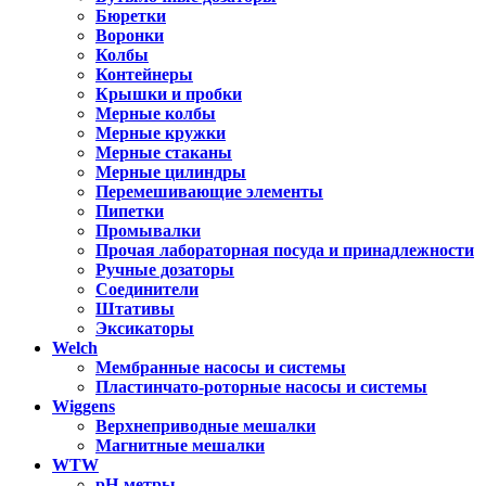
Бюретки
Воронки
Колбы
Контейнеры
Крышки и пробки
Мерные колбы
Мерные кружки
Мерные стаканы
Мерные цилиндры
Перемешивающие элементы
Пипетки
Промывалки
Прочая лабораторная посуда и принадлежности
Ручные дозаторы
Соединители
Штативы
Эксикаторы
Welch
Мембранные насосы и системы
Пластинчато-роторные насосы и системы
Wiggens
Верхнеприводные мешалки
Магнитные мешалки
WTW
pH-метры