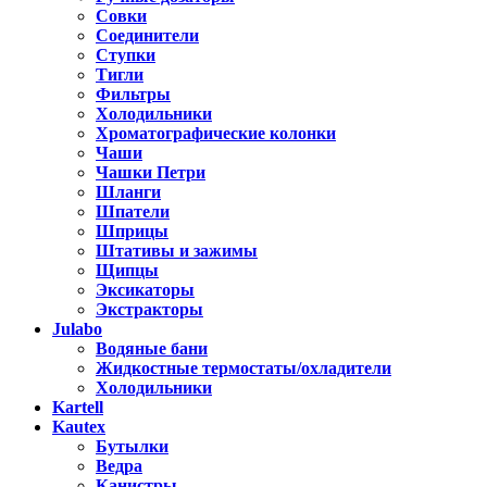
Совки
Соединители
Ступки
Тигли
Фильтры
Холодильники
Хроматографические колонки
Чаши
Чашки Петри
Шланги
Шпатели
Шприцы
Штативы и зажимы
Щипцы
Эксикаторы
Экстракторы
Julabo
Водяные бани
Жидкостные термостаты/охладители
Холодильники
Kartell
Kautex
Бутылки
Ведра
Канистры