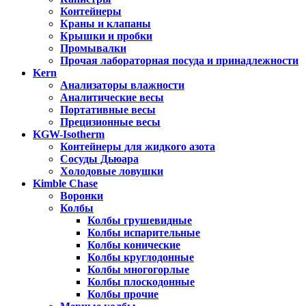
Контейнеры
Краны и клапаны
Крышки и пробки
Промывалки
Прочая лабораторная посуда и принадлежности
Kern
Анализаторы влажности
Аналитические весы
Портативные весы
Прецизионные весы
KGW-Isotherm
Контейнеры для жидкого азота
Сосуды Дьюара
Холодовые ловушки
Kimble Chase
Воронки
Колбы
Колбы грушевидные
Колбы испарительные
Колбы конические
Колбы круглодонные
Колбы многогорлые
Колбы плоскодонные
Колбы прочие