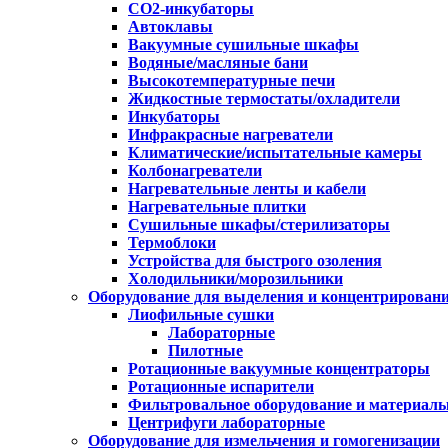
CO2-инкубаторы
Автоклавы
Вакуумные сушильные шкафы
Водяные/масляные бани
Высокотемпературные печи
Жидкостные термостаты/охладители
Инкубаторы
Инфракрасные нагреватели
Климатические/испытательные камеры
Колбонагреватели
Нагревательные ленты и кабели
Нагревательные плитки
Сушильные шкафы/стерилизаторы
Термоблоки
Устройства для быстрого озоления
Холодильники/морозильники
Оборудование для выделения и концентрирован
Лиофильные сушки
Лабораторные
Пилотные
Ротационные вакуумные концентраторы
Ротационные испарители
Фильтровальное оборудование и материал
Центрифуги лабораторные
Оборудование для измельчения и гомогенизации