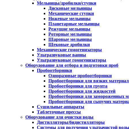
Мельницы/дробилки/ступки
Дисковые мельницы
Механические ступки
Ножевые мельницы
Планетарные мельницы
Режущие мельницы
Роторные мельницы
Шаровые мельницы
Щековые дробилки
Механические гомогенизаторы
Ультразвуковые ванны
Ультразвуковые гомогенизаторы
Оборудование для отбора и подготовки проб
Пробоотборники
Одноразовые пробоотборники
Пробоотборники для вязких материал
Пробоотборники для грунта
Пробоотборники для жидкостей
Пробоотборники для замороженных м
Пробоотборники для сыпучих матери
Сушильные аппараты
Таблеточные прессы
Оборудование для очистки воды
Дистилляторы/бидистилляторы
Системы для получения ультрачистой вод