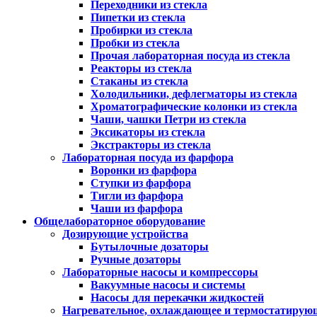
Переходники из стекла
Пипетки из стекла
Пробирки из стекла
Пробки из стекла
Прочая лабораторная посуда из стекла
Реакторы из стекла
Стаканы из стекла
Холодильники, дефлегматоры из стекла
Хроматографические колонки из стекла
Чаши, чашки Петри из стекла
Эксикаторы из стекла
Экстракторы из стекла
Лабораторная посуда из фарфора
Воронки из фарфора
Ступки из фарфора
Тигли из фарфора
Чаши из фарфора
Общелабораторное оборудование
Дозирующие устройства
Бутылочные дозаторы
Ручные дозаторы
Лабораторные насосы и компрессоры
Вакуумные насосы и системы
Насосы для перекачки жидкостей
Нагревательное, охлаждающее и термостатирую