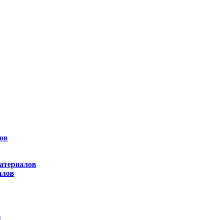
ов
атериалов
алов
ы