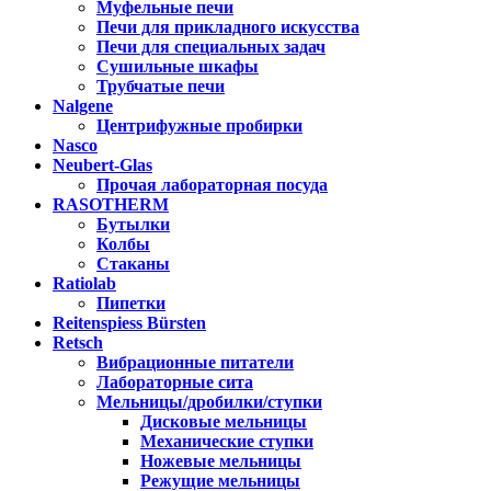
Муфельные печи
Печи для прикладного искусства
Печи для специальных задач
Сушильные шкафы
Трубчатые печи
Nalgene
Центрифужные пробирки
Nasco
Neubert-Glas
Прочая лабораторная посуда
RASOTHERM
Бутылки
Колбы
Стаканы
Ratiolab
Пипетки
Reitenspiess Bürsten
Retsch
Вибрационные питатели
Лабораторные сита
Мельницы/дробилки/ступки
Дисковые мельницы
Механические ступки
Ножевые мельницы
Режущие мельницы