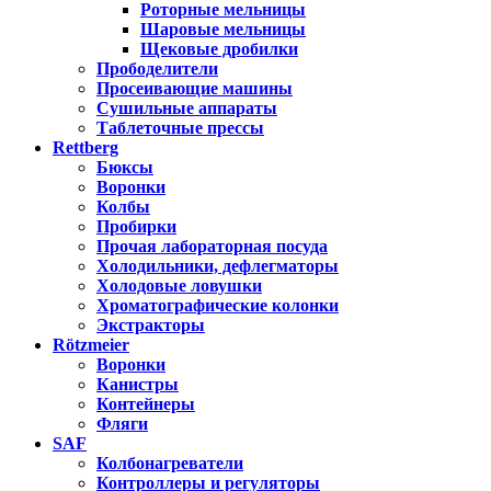
Роторные мельницы
Шаровые мельницы
Щековые дробилки
Прободелители
Просеивающие машины
Сушильные аппараты
Таблеточные прессы
Rettberg
Бюксы
Воронки
Колбы
Пробирки
Прочая лабораторная посуда
Холодильники, дефлегматоры
Холодовые ловушки
Хроматографические колонки
Экстракторы
Rötzmeier
Воронки
Канистры
Контейнеры
Фляги
SAF
Колбонагреватели
Контроллеры и регуляторы