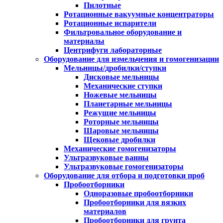
Пилотные
Ротационные вакуумные концентраторы
Ротационные испарители
Фильтровальное оборудование и
материалы
Центрифуги лабораторные
Оборудование для измельчения и гомогенизации
Мельницы/дробилки/ступки
Дисковые мельницы
Механические ступки
Ножевые мельницы
Планетарные мельницы
Режущие мельницы
Роторные мельницы
Шаровые мельницы
Щековые дробилки
Механические гомогенизаторы
Ультразвуковые ванны
Ультразвуковые гомогенизаторы
Оборудование для отбора и подготовки проб
Пробоотборники
Одноразовые пробоотборники
Пробоотборники для вязких
материалов
Пробоотборники для грунта