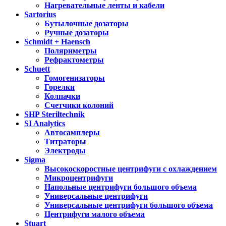
Нагревательные ленты и кабели
Sartorius
Бутылочные дозаторы
Ручные дозаторы
Schmidt + Haensch
Поляриметры
Рефрактометры
Schuett
Гомогенизаторы
Горелки
Колпачки
Счетчики колоний
SHP Steriltechnik
SI Analytics
Автосамплеры
Титраторы
Электроды
Sigma
Высокоскоростные центрифуги с охлаждением
Микроцентрифуги
Напольные центрифуги большого объема
Универсальные центрифуги
Универсальные центрифуги большого объема
Центрифуги малого объема
Stuart