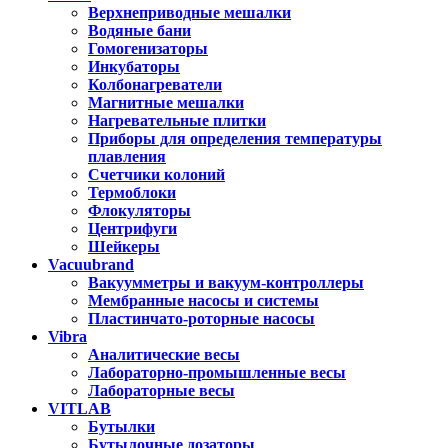
Верхнеприводные мешалки
Водяные бани
Гомогенизаторы
Инкубаторы
Колбонагреватели
Магнитные мешалки
Нагревательные плитки
Приборы для определения температуры
плавления
Счетчики колоний
Термоблоки
Флокуляторы
Центрифуги
Шейкеры
Vacuubrand
Вакуумметры и вакуум-контроллеры
Мембранные насосы и системы
Пластинчато-роторные насосы
Vibra
Аналитические весы
Лабораторно-промышленные весы
Лабораторные весы
VITLAB
Бутылки
Бутылочные дозаторы