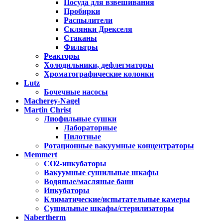
Посуда для взвешивания
Пробирки
Распылители
Склянки Дрекселя
Стаканы
Фильтры
Реакторы
Холодильники, дефлегматоры
Хроматографические колонки
Lutz
Бочечные насосы
Macherey-Nagel
Martin Christ
Лиофильные сушки
Лабораторные
Пилотные
Ротационные вакуумные концентраторы
Memmert
CO2-инкубаторы
Вакуумные сушильные шкафы
Водяные/масляные бани
Инкубаторы
Климатические/испытательные камеры
Сушильные шкафы/стерилизаторы
Nabertherm