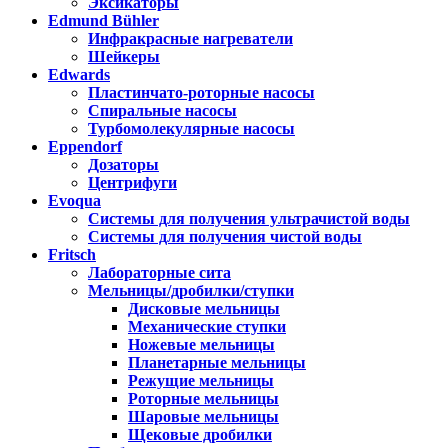
Эксикаторы
Edmund Bühler
Инфракрасные нагреватели
Шейкеры
Edwards
Пластинчато-роторные насосы
Спиральные насосы
Турбомолекулярные насосы
Eppendorf
Дозаторы
Центрифуги
Evoqua
Системы для получения ультрачистой воды
Системы для получения чистой воды
Fritsch
Лабораторные сита
Мельницы/дробилки/ступки
Дисковые мельницы
Механические ступки
Ножевые мельницы
Планетарные мельницы
Режущие мельницы
Роторные мельницы
Шаровые мельницы
Щековые дробилки