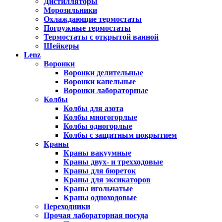
Дистилляторы
Морозильники
Охлаждающие термостаты
Погружные термостаты
Термостаты с открытой ванной
Шейкеры
Lenz
Воронки
Воронки делительные
Воронки капельные
Воронки лабораторные
Колбы
Колбы для азота
Колбы многогорлые
Колбы одногорлые
Колбы с защитным покрытием
Краны
Краны вакуумные
Краны двух- и трехходовые
Краны для бюреток
Краны для эксикаторов
Краны игольчатые
Краны одноходовые
Переходники
Прочая лабораторная посуда