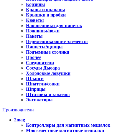
Корзины
Краны и клапаны
Крышки и пробки
Кюветы
Наконечники для пипеток
Ножницы/ножи
Пакеты
Перемешивающие элементы
Пинцеты/щипцы
Подъемные столики
Прочее
Соединители
Сосуды Дьюара
Холодовые ловушки
Шланги
Шпатели/совки
Шприцы
Штативы и зажимы
Эксикаторы
Производители
2mag
Контроллеры для магнитных мешалок
Многоместные магнитные мешалки