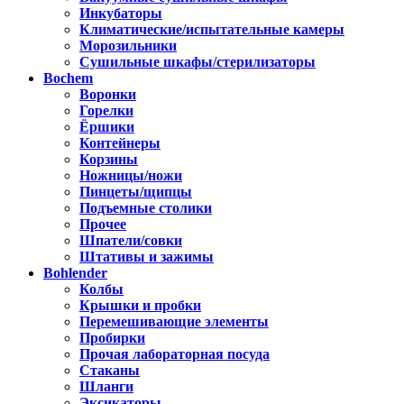
Инкубаторы
Климатические/испытательные камеры
Морозильники
Сушильные шкафы/стерилизаторы
Bochem
Воронки
Горелки
Ёршики
Контейнеры
Корзины
Ножницы/ножи
Пинцеты/щипцы
Подъемные столики
Прочее
Шпатели/совки
Штативы и зажимы
Bohlender
Колбы
Крышки и пробки
Перемешивающие элементы
Пробирки
Прочая лабораторная посуда
Стаканы
Шланги
Эксикаторы