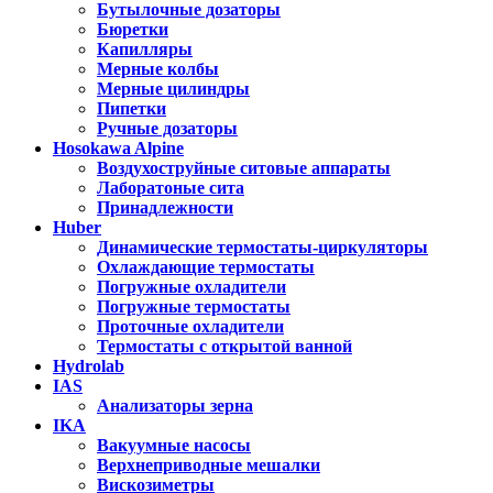
Бутылочные дозаторы
Бюретки
Капилляры
Мерные колбы
Мерные цилиндры
Пипетки
Ручные дозаторы
Hosokawa Alpine
Воздухоструйные ситовые аппараты
Лаборатоные сита
Принадлежности
Huber
Динамические термостаты-циркуляторы
Охлаждающие термостаты
Погружные охладители
Погружные термостаты
Проточные охладители
Термостаты с открытой ванной
Hydrolab
IAS
Анализаторы зерна
IKA
Вакуумные насосы
Верхнеприводные мешалки
Вискозиметры