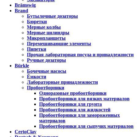
Brämswig
Brand
Бутылочные дозаторы
Бюретки
Мерные колбы
Мерные цилиндры
Микропланшеты
Перемешивающие элементы
Пипетки
Прочая лабораторная посуда и принадлежности
Ручные дозаторы
Bürkle
Бочечные насосы
Ёмкости
Лабораторные принадлежности
Пробоотборники
Одноразовые пробоотборники
Пробоотборники для вязких материалов
Пробоотборники для грунта
Пробоотборники для жидкостей
Пробоотборники для замороженных
материалов
Пробоотборники для сыпучих материалов
CertoClav