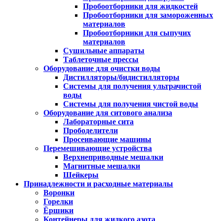
Пробоотборники для жидкостей
Пробоотборники для замороженных
материалов
Пробоотборники для сыпучих
материалов
Сушильные аппараты
Таблеточные прессы
Оборудование для очистки воды
Дистилляторы/бидистилляторы
Системы для получения ультрачистой
воды
Системы для получения чистой воды
Оборудование для ситового анализа
Лабораторные сита
Прободелители
Просеивающие машины
Перемешивающие устройства
Верхнеприводные мешалки
Магнитные мешалки
Шейкеры
Принадлежности и расходные материалы
Воронки
Горелки
Ёршики
Контейнеры для жидкого азота