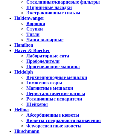
Стеклянные/кварцевые фильтры
Шприцевые насадки
Экстракционные гильзы
Haldenwanger
Воронки
Ступки
Тигли
Чаши выпарные
Hamilton
Haver & Boecker
Лабораторные сита
Прободелители
Просеивающие машины
Heidolph
Верхнеприводные мешалки
Гомогенизаторы
Магнитные мешалки
Перистальтические насосы
Ротационные испарители
Шейкеры
Hellma
Абсорбционные кюветы
Кюветы специального назначения
Флуоресцентные кюветы
Hirschmann