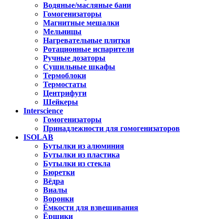
Водяные/масляные бани
Гомогенизаторы
Магнитные мешалки
Мельницы
Нагревательные плитки
Ротационные испарители
Ручные дозаторы
Сушильные шкафы
Термоблоки
Термостаты
Центрифуги
Шейкеры
Interscience
Гомогенизаторы
Принадлежности для гомогенизаторов
ISOLAB
Бутылки из алюминия
Бутылки из пластика
Бутылки из стекла
Бюретки
Вёдра
Виалы
Воронки
Ёмкости для взвешивания
Ёршики