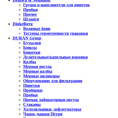
Deutsch & Neumann
Груши и наполнители для пипеток
Пробки
Прочее
Шланги
Dinkelberg
Водяные бани
Тестеры герметичности упаковки
DURAN Group
Бутылки
Бюксы
Бюретки
Делительные/капельные воронки
Колбы
Мерная посуда
Мерные колбы
Мерные цилиндры
Оборудование для фильтрации
Пипетки
Пробирки
Пробки
Прочая лабораторная посуда
Стаканы
Холодильники, дефлегматоры
Чаши, чашки Петри