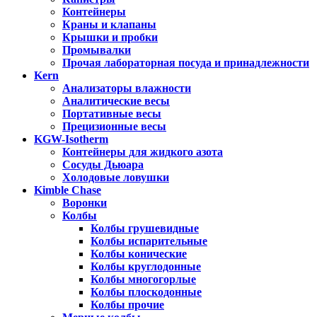
Контейнеры
Краны и клапаны
Крышки и пробки
Промывалки
Прочая лабораторная посуда и принадлежности
Kern
Анализаторы влажности
Аналитические весы
Портативные весы
Прецизионные весы
KGW-Isotherm
Контейнеры для жидкого азота
Сосуды Дьюара
Холодовые ловушки
Kimble Chase
Воронки
Колбы
Колбы грушевидные
Колбы испарительные
Колбы конические
Колбы круглодонные
Колбы многогорлые
Колбы плоскодонные
Колбы прочие