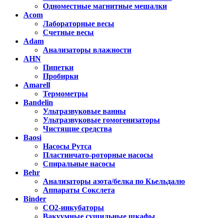
Одноместные магнитные мешалки
Acom
Лабораторные весы
Счетные весы
Adam
Анализаторы влажности
AHN
Пипетки
Пробирки
Amarell
Термометры
Bandelin
Ультразвуковые ванны
Ультразвуковые гомогенизаторы
Чистящие средства
Baosi
Насосы Рутса
Пластинчато-роторные насосы
Спиральные насосы
Behr
Анализаторы азота/белка по Кьельдалю
Аппараты Сокслета
Binder
CO2-инкубаторы
Вакуумные сушильные шкафы