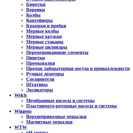
Бюретки
Воронки
Колбы
Контейнеры
Крышки и пробки
Мерные колбы
Мерные кружки
Мерные стаканы
Мерные цилиндры
Перемешивающие элементы
Пипетки
Промывалки
Прочая лабораторная посуда и принадлежности
Ручные дозаторы
Соединители
Штативы
Эксикаторы
Welch
Мембранные насосы и системы
Пластинчато-роторные насосы и системы
Wiggens
Верхнеприводные мешалки
Магнитные мешалки
WTW
pH-метры