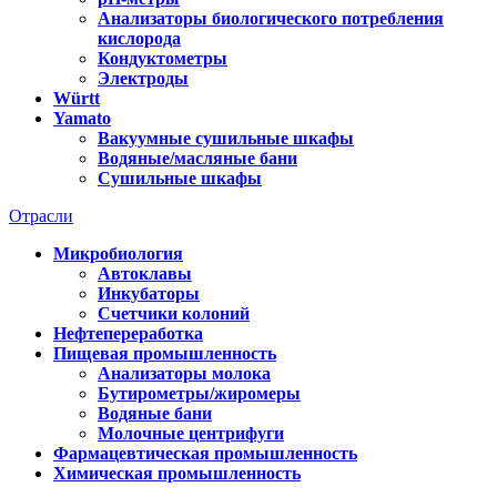
Анализаторы биологического потребления
кислорода
Кондуктометры
Электроды
Württ
Yamato
Вакуумные сушильные шкафы
Водяные/масляные бани
Сушильные шкафы
Отрасли
Микробиология
Автоклавы
Инкубаторы
Счетчики колоний
Нефтепереработка
Пищевая промышленность
Анализаторы молока
Бутирометры/жиромеры
Водяные бани
Молочные центрифуги
Фармацевтическая промышленность
Химическая промышленность