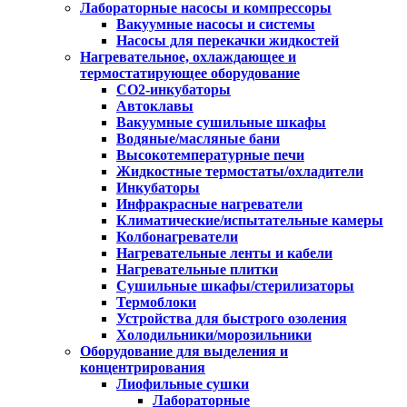
Лабораторные насосы и компрессоры
Вакуумные насосы и системы
Насосы для перекачки жидкостей
Нагревательное, охлаждающее и
термостатирующее оборудование
CO2-инкубаторы
Автоклавы
Вакуумные сушильные шкафы
Водяные/масляные бани
Высокотемпературные печи
Жидкостные термостаты/охладители
Инкубаторы
Инфракрасные нагреватели
Климатические/испытательные камеры
Колбонагреватели
Нагревательные ленты и кабели
Нагревательные плитки
Сушильные шкафы/стерилизаторы
Термоблоки
Устройства для быстрого озоления
Холодильники/морозильники
Оборудование для выделения и
концентрирования
Лиофильные сушки
Лабораторные