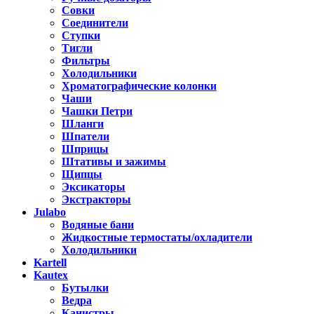
Совки
Соединители
Ступки
Тигли
Фильтры
Холодильники
Хроматографические колонки
Чаши
Чашки Петри
Шланги
Шпатели
Шприцы
Штативы и зажимы
Щипцы
Эксикаторы
Экстракторы
Julabo
Водяные бани
Жидкостные термостаты/охладители
Холодильники
Kartell
Kautex
Бутылки
Ведра
Канистры