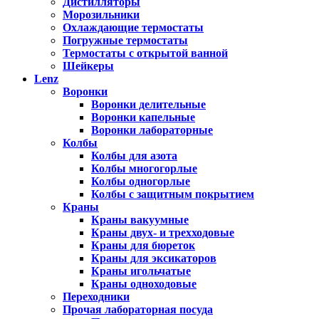
Дистилляторы
Морозильники
Охлаждающие термостаты
Погружные термостаты
Термостаты с открытой ванной
Шейкеры
Lenz
Воронки
Воронки делительные
Воронки капельные
Воронки лабораторные
Колбы
Колбы для азота
Колбы многогорлые
Колбы одногорлые
Колбы с защитным покрытием
Краны
Краны вакуумные
Краны двух- и трехходовые
Краны для бюреток
Краны для эксикаторов
Краны игольчатые
Краны одноходовые
Переходники
Прочая лабораторная посуда