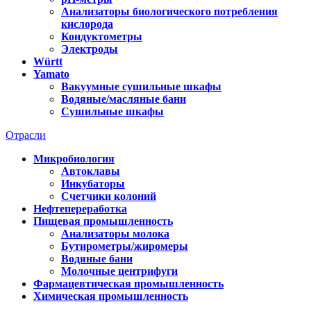
Анализаторы биологического потребления
кислорода
Кондуктометры
Электроды
Württ
Yamato
Вакуумные сушильные шкафы
Водяные/масляные бани
Сушильные шкафы
Отрасли
Микробиология
Автоклавы
Инкубаторы
Счетчики колоний
Нефтепереработка
Пищевая промышленность
Анализаторы молока
Бутирометры/жиромеры
Водяные бани
Молочные центрифуги
Фармацевтическая промышленность
Химическая промышленность