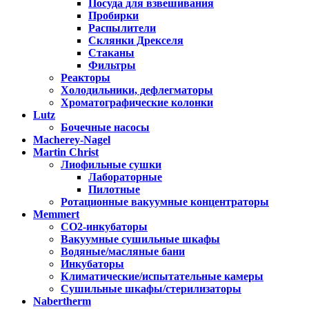
Посуда для взвешивания
Пробирки
Распылители
Склянки Дрекселя
Стаканы
Фильтры
Реакторы
Холодильники, дефлегматоры
Хроматографические колонки
Lutz
Бочечные насосы
Macherey-Nagel
Martin Christ
Лиофильные сушки
Лабораторные
Пилотные
Ротационные вакуумные концентраторы
Memmert
CO2-инкубаторы
Вакуумные сушильные шкафы
Водяные/масляные бани
Инкубаторы
Климатические/испытательные камеры
Сушильные шкафы/стерилизаторы
Nabertherm