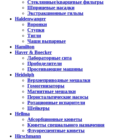
Стеклянные/кварцевые фильтры
Шприцевые насадки
Экстракционные гильзы
Haldenwanger
Воронки
Ступки
Тигли
Чаши выпарные
Hamilton
Haver & Boecker
Лабораторные сита
Прободелители
Просеивающие машины
Heidolph
Верхнеприводные мешалки
Гомогенизаторы
Магнитные мешалки
Перистальтические насосы
Ротационные испарители
Шейкеры
Hellma
Абсорбционные кюветы
Кюветы специального назначения
Флуоресцентные кюветы
Hirschmann