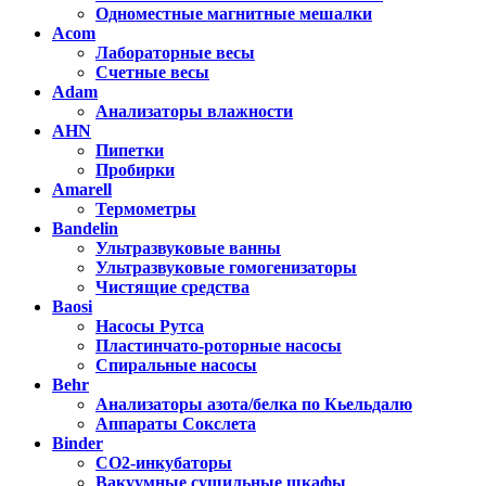
Одноместные магнитные мешалки
Acom
Лабораторные весы
Счетные весы
Adam
Анализаторы влажности
AHN
Пипетки
Пробирки
Amarell
Термометры
Bandelin
Ультразвуковые ванны
Ультразвуковые гомогенизаторы
Чистящие средства
Baosi
Насосы Рутса
Пластинчато-роторные насосы
Спиральные насосы
Behr
Анализаторы азота/белка по Кьельдалю
Аппараты Сокслета
Binder
CO2-инкубаторы
Вакуумные сушильные шкафы