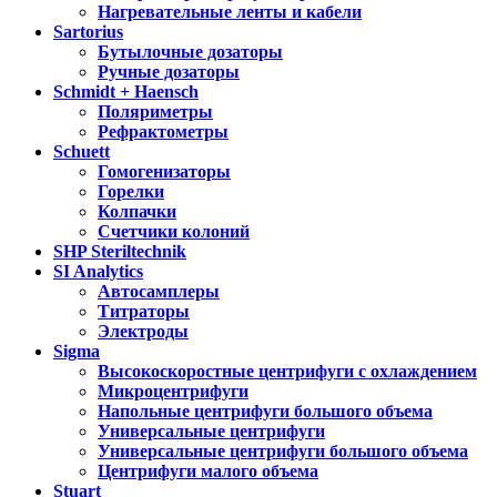
Нагревательные ленты и кабели
Sartorius
Бутылочные дозаторы
Ручные дозаторы
Schmidt + Haensch
Поляриметры
Рефрактометры
Schuett
Гомогенизаторы
Горелки
Колпачки
Счетчики колоний
SHP Steriltechnik
SI Analytics
Автосамплеры
Титраторы
Электроды
Sigma
Высокоскоростные центрифуги с охлаждением
Микроцентрифуги
Напольные центрифуги большого объема
Универсальные центрифуги
Универсальные центрифуги большого объема
Центрифуги малого объема
Stuart