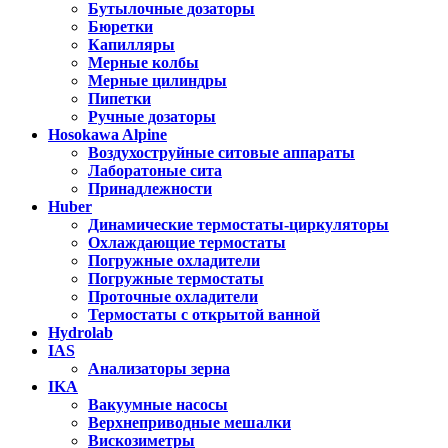
Бутылочные дозаторы
Бюретки
Капилляры
Мерные колбы
Мерные цилиндры
Пипетки
Ручные дозаторы
Hosokawa Alpine
Воздухоструйные ситовые аппараты
Лаборатоные сита
Принадлежности
Huber
Динамические термостаты-циркуляторы
Охлаждающие термостаты
Погружные охладители
Погружные термостаты
Проточные охладители
Термостаты с открытой ванной
Hydrolab
IAS
Анализаторы зерна
IKA
Вакуумные насосы
Верхнеприводные мешалки
Вискозиметры