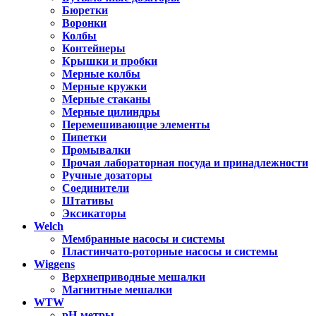
Бюретки
Воронки
Колбы
Контейнеры
Крышки и пробки
Мерные колбы
Мерные кружки
Мерные стаканы
Мерные цилиндры
Перемешивающие элементы
Пипетки
Промывалки
Прочая лабораторная посуда и принадлежности
Ручные дозаторы
Соединители
Штативы
Эксикаторы
Welch
Мембранные насосы и системы
Пластинчато-роторные насосы и системы
Wiggens
Верхнеприводные мешалки
Магнитные мешалки
WTW
pH-метры