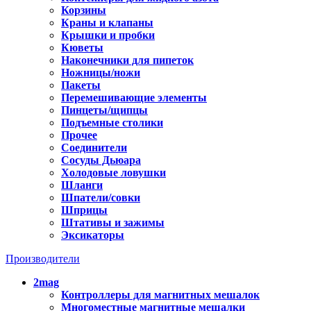
Корзины
Краны и клапаны
Крышки и пробки
Кюветы
Наконечники для пипеток
Ножницы/ножи
Пакеты
Перемешивающие элементы
Пинцеты/щипцы
Подъемные столики
Прочее
Соединители
Сосуды Дьюара
Холодовые ловушки
Шланги
Шпатели/совки
Шприцы
Штативы и зажимы
Эксикаторы
Производители
2mag
Контроллеры для магнитных мешалок
Многоместные магнитные мешалки