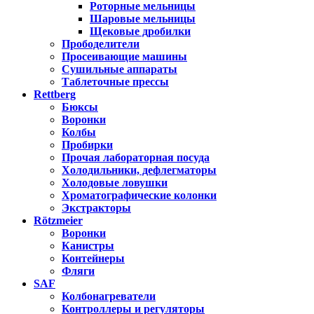
Роторные мельницы
Шаровые мельницы
Щековые дробилки
Прободелители
Просеивающие машины
Сушильные аппараты
Таблеточные прессы
Rettberg
Бюксы
Воронки
Колбы
Пробирки
Прочая лабораторная посуда
Холодильники, дефлегматоры
Холодовые ловушки
Хроматографические колонки
Экстракторы
Rötzmeier
Воронки
Канистры
Контейнеры
Фляги
SAF
Колбонагреватели
Контроллеры и регуляторы