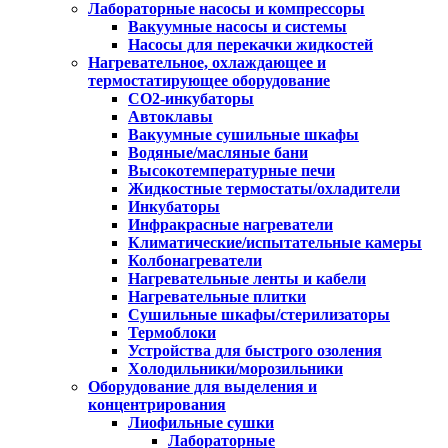
Лабораторные насосы и компрессоры
Вакуумные насосы и системы
Насосы для перекачки жидкостей
Нагревательное, охлаждающее и
термостатирующее оборудование
CO2-инкубаторы
Автоклавы
Вакуумные сушильные шкафы
Водяные/масляные бани
Высокотемпературные печи
Жидкостные термостаты/охладители
Инкубаторы
Инфракрасные нагреватели
Климатические/испытательные камеры
Колбонагреватели
Нагревательные ленты и кабели
Нагревательные плитки
Сушильные шкафы/стерилизаторы
Термоблоки
Устройства для быстрого озоления
Холодильники/морозильники
Оборудование для выделения и
концентрирования
Лиофильные сушки
Лабораторные