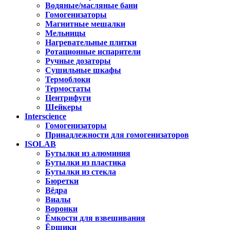
Водяные/масляные бани
Гомогенизаторы
Магнитные мешалки
Мельницы
Нагревательные плитки
Ротационные испарители
Ручные дозаторы
Сушильные шкафы
Термоблоки
Термостаты
Центрифуги
Шейкеры
Interscience
Гомогенизаторы
Принадлежности для гомогенизаторов
ISOLAB
Бутылки из алюминия
Бутылки из пластика
Бутылки из стекла
Бюретки
Вёдра
Виалы
Воронки
Ёмкости для взвешивания
Ёршики