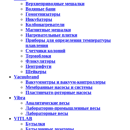
Верхнеприводные мешалки
Водяные бани
Гомогенизаторы
Инкубаторы
Колбонагреватели
Магнитные мешалки
Нагревательные плитки
Приборы для определения температуры
плавления
Счетчики колоний
Термоблоки
Флокуляторы
Центрифуги
Шейкеры
Vacuubrand
Вакуумметры и вакуум-контроллеры
Мембранные насосы и системы
Пластинчато-роторные насосы
Vibra
Аналитические весы
Лабораторно-промышленные весы
Лабораторные весы
VITLAB
Бутылки
Бутылочные дозаторы