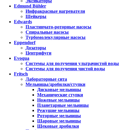
Эксикаторы
Edmund Bühler
Инфракрасные нагреватели
Шейкеры
Edwards
Пластинчато-роторные насосы
Спиральные насосы
Турбомолекулярные насосы
Eppendorf
Дозаторы
Центрифуги
Evoqua
Системы для получения ультрачистой воды
Системы для получения чистой воды
Fritsch
Лабораторные сита
Мельницы/дробилки/ступки
Дисковые мельницы
Механические ступки
Ножевые мельницы
Планетарные мельницы
Режущие мельницы
Роторные мельницы
Шаровые мельницы
Щековые дробилки