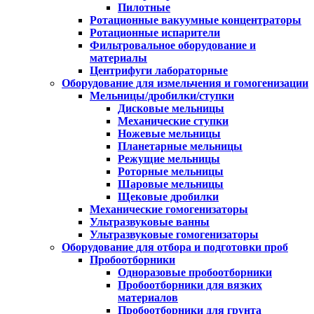
Пилотные
Ротационные вакуумные концентраторы
Ротационные испарители
Фильтровальное оборудование и
материалы
Центрифуги лабораторные
Оборудование для измельчения и гомогенизации
Мельницы/дробилки/ступки
Дисковые мельницы
Механические ступки
Ножевые мельницы
Планетарные мельницы
Режущие мельницы
Роторные мельницы
Шаровые мельницы
Щековые дробилки
Механические гомогенизаторы
Ультразвуковые ванны
Ультразвуковые гомогенизаторы
Оборудование для отбора и подготовки проб
Пробоотборники
Одноразовые пробоотборники
Пробоотборники для вязких
материалов
Пробоотборники для грунта