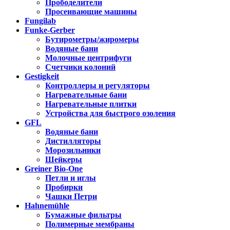
Прободелители
Просеивающие машины
Fungilab
Funke-Gerber
Бутирометры/жиромеры
Водяные бани
Молочные центрифуги
Счетчики колоний
Gestigkeit
Контроллеры и регуляторы
Нагревательные бани
Нагревательные плитки
Устройства для быстрого озоления
GFL
Водяные бани
Дистилляторы
Морозильники
Шейкеры
Greiner Bio-One
Петли и иглы
Пробирки
Чашки Петри
Hahnemühle
Бумажные фильтры
Полимерные мембраны