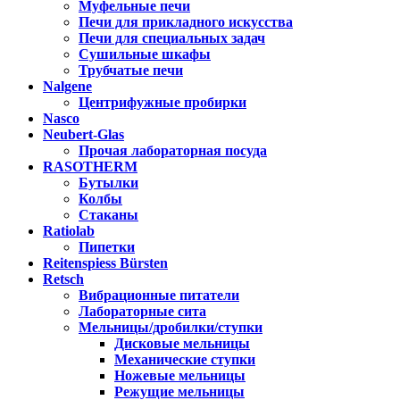
Муфельные печи
Печи для прикладного искусства
Печи для специальных задач
Сушильные шкафы
Трубчатые печи
Nalgene
Центрифужные пробирки
Nasco
Neubert-Glas
Прочая лабораторная посуда
RASOTHERM
Бутылки
Колбы
Стаканы
Ratiolab
Пипетки
Reitenspiess Bürsten
Retsch
Вибрационные питатели
Лабораторные сита
Мельницы/дробилки/ступки
Дисковые мельницы
Механические ступки
Ножевые мельницы
Режущие мельницы