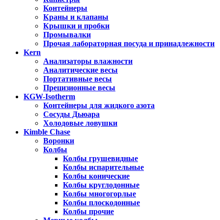
Контейнеры
Краны и клапаны
Крышки и пробки
Промывалки
Прочая лабораторная посуда и принадлежности
Kern
Анализаторы влажности
Аналитические весы
Портативные весы
Прецизионные весы
KGW-Isotherm
Контейнеры для жидкого азота
Сосуды Дьюара
Холодовые ловушки
Kimble Chase
Воронки
Колбы
Колбы грушевидные
Колбы испарительные
Колбы конические
Колбы круглодонные
Колбы многогорлые
Колбы плоскодонные
Колбы прочие