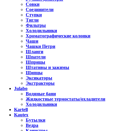
Совки
Соединители
Ступки
Тигли
Фильтры
Холодильники
Хроматографические колонки
Чаши
Чашки Петри
Шланги
Шпатели
Шприцы
Штативы и зажимы
Щипцы
Эксикаторы
Экстракторы
Julabo
Водяные бани
Жидкостные термостаты/охладители
Холодильники
Kartell
Kautex
Бутылки
Ведра
Канистры