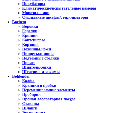
Инкубаторы
Климатические/испытательные камеры
Морозильники
Сушильные шкафы/стерилизаторы
Bochem
Воронки
Горелки
Ёршики
Контейнеры
Корзины
Ножницы/ножи
Пинцеты/щипцы
Подъемные столики
Прочее
Шпатели/совки
Штативы и зажимы
Bohlender
Колбы
Крышки и пробки
Перемешивающие элементы
Пробирки
Прочая лабораторная посуда
Стаканы
Шланги
Эксикаторы