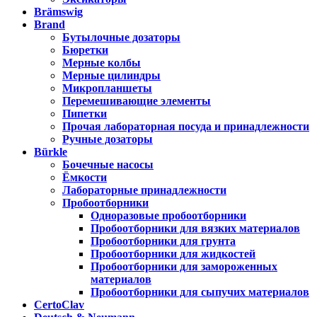
Brämswig
Brand
Бутылочные дозаторы
Бюретки
Мерные колбы
Мерные цилиндры
Микропланшеты
Перемешивающие элементы
Пипетки
Прочая лабораторная посуда и принадлежности
Ручные дозаторы
Bürkle
Бочечные насосы
Ёмкости
Лабораторные принадлежности
Пробоотборники
Одноразовые пробоотборники
Пробоотборники для вязких материалов
Пробоотборники для грунта
Пробоотборники для жидкостей
Пробоотборники для замороженных
материалов
Пробоотборники для сыпучих материалов
CertoClav