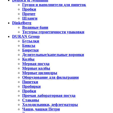
Deutsch & Neumann
Груши и наполнители для пипеток
Пробки
Прочее
Шланги
Dinkelberg
Водяные бани
Тестеры герметичности упаковки
DURAN Group
Бутылки
Бюксы
Бюретки
Делительные/капельные воронки
Колбы
Мерная посуда
Мерные колбы
Мерные цилиндры
Оборудование для фильтрации
Пипетки
Пробирки
Пробки
Прочая лабораторная посуда
Стаканы
Холодильники, дефлегматоры
Чаши, чашки Петри