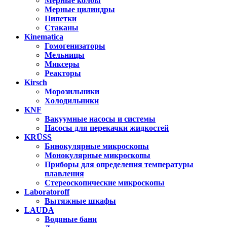
Мерные колбы
Мерные цилиндры
Пипетки
Стаканы
Kinematica
Гомогенизаторы
Мельницы
Миксеры
Реакторы
Kirsch
Морозильники
Холодильники
KNF
Вакуумные насосы и системы
Насосы для перекачки жидкостей
KRÜSS
Бинокулярные микроскопы
Монокулярные микроскопы
Приборы для определения температуры
плавления
Стереоскопические микроскопы
Laboratoroff
Вытяжные шкафы
LAUDA
Водяные бани