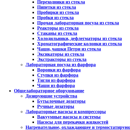
Переходники из стекла
Пипетки из стекла
Пробирки из стекла
Пробки из стекла
Прочая лабораторная посуда из стекла
Реакторы из стекла
Стаканы из стекла
Холодильники, дефлегматоры из стекла
Хроматографические колонки из стекла
Чаши, чашки Петри из стекла
Эксикаторы из стекла
Экстракторы из стекла
Лабораторная посуда из фарфора
Воронки из фарфора
Ступки из фарфора
Тигли из фарфора
Чаши из фарфора
Общелабораторное оборудование
Дозирующие устройства
Бутылочные дозаторы
Ручные дозаторы
Лабораторные насосы и компрессоры
Вакуумные насосы и системы
Насосы для перекачки жидкостей
Нагревательное, охлаждающее и термостатирую