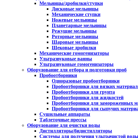
Мельницы/дробилки/ступки
Дисковые мельницы
Механические ступки
Ножевые мельницы
Планетарные мельницы
Режущие мельницы
Роторные мельницы
Шаровые мельницы
Щековые дробилки
Механические гомогенизаторы
Ультразвуковые ванны
Ультразвуковые гомогенизаторы
Оборудование для отбора и подготовки проб
Пробоотборники
Одноразовые пробоотборники
Пробоотборники для вязких материал
Пробоотборники для грунта
Пробоотборники для жидкостей
Пробоотборники для замороженных м
Пробоотборники для сыпучих матери
Сушильные аппараты
Таблеточные прессы
Оборудование для очистки воды
Дистилляторы/бидистилляторы
Системы для получения ультрачистой вод