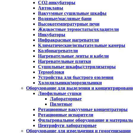
CO2-инкубаторы
Автоклавы
Вакуумные сушильные шкафы
Водяные/масляные бани
Высокотемпературные печи
Жидкостные термостаты/охладители
Инкубаторы
Инфракрасные нагреватели
Климатические/испытательные камеры
Колбонагреватели
Нагревательные ленты и кабели
Нагревательные плитки
Сушильные шкафы/стерилизаторы
Термоблоки
Устройства для быстрого озоления
Холодильники/морозильники
Оборудование для выделения и концентрирован
Лиофильные сушки
Лабораторные
Пилотные
Ротационные вакуумные концентраторы
Ротационные испарители
Фильтровальное оборудование и материал
Центрифуги лабораторные
Оборудование для измельчения и гомогенизации