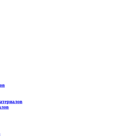
ов
атериалов
алов
ы