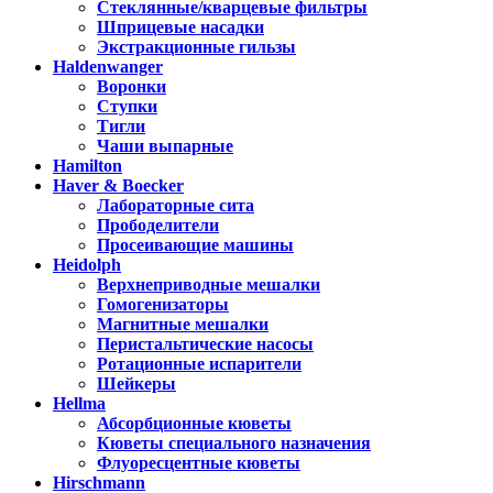
Стеклянные/кварцевые фильтры
Шприцевые насадки
Экстракционные гильзы
Haldenwanger
Воронки
Ступки
Тигли
Чаши выпарные
Hamilton
Haver & Boecker
Лабораторные сита
Прободелители
Просеивающие машины
Heidolph
Верхнеприводные мешалки
Гомогенизаторы
Магнитные мешалки
Перистальтические насосы
Ротационные испарители
Шейкеры
Hellma
Абсорбционные кюветы
Кюветы специального назначения
Флуоресцентные кюветы
Hirschmann