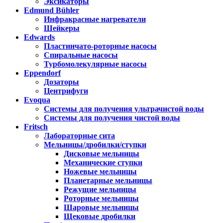
Эксикаторы
Edmund Bühler
Инфракрасные нагреватели
Шейкеры
Edwards
Пластинчато-роторные насосы
Спиральные насосы
Турбомолекулярные насосы
Eppendorf
Дозаторы
Центрифуги
Evoqua
Системы для получения ультрачистой воды
Системы для получения чистой воды
Fritsch
Лабораторные сита
Мельницы/дробилки/ступки
Дисковые мельницы
Механические ступки
Ножевые мельницы
Планетарные мельницы
Режущие мельницы
Роторные мельницы
Шаровые мельницы
Щековые дробилки