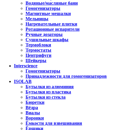
Водяные/масляные бани
Гомогенизаторы
Магнитные мешалки
Мельницы
Нагревательные плитки
Ротационные испарители
Ручные дозаторы
Сушильные шкафы
Термоблоки
Термостаты
Центрифуги
Шейкеры
Interscience
Гомогенизаторы
Принадлежности для гомогенизаторов
ISOLAB
Бутылки из алюминия
Бутылки из пластика
Бутылки из стекла
Бюретки
Вёдра
Виалы
Воронки
Ёмкости для взвешивания
Ёршики