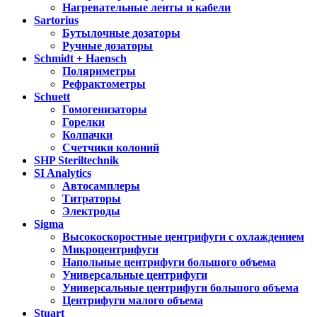
Нагревательные ленты и кабели
Sartorius
Бутылочные дозаторы
Ручные дозаторы
Schmidt + Haensch
Поляриметры
Рефрактометры
Schuett
Гомогенизаторы
Горелки
Колпачки
Счетчики колоний
SHP Steriltechnik
SI Analytics
Автосамплеры
Титраторы
Электроды
Sigma
Высокоскоростные центрифуги с охлаждением
Микроцентрифуги
Напольные центрифуги большого объема
Универсальные центрифуги
Универсальные центрифуги большого объема
Центрифуги малого объема
Stuart