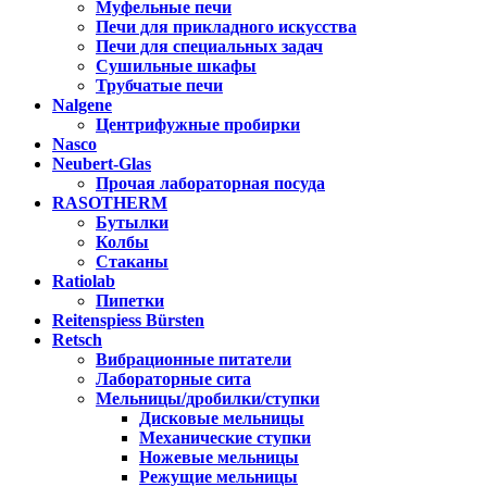
Муфельные печи
Печи для прикладного искусства
Печи для специальных задач
Сушильные шкафы
Трубчатые печи
Nalgene
Центрифужные пробирки
Nasco
Neubert-Glas
Прочая лабораторная посуда
RASOTHERM
Бутылки
Колбы
Стаканы
Ratiolab
Пипетки
Reitenspiess Bürsten
Retsch
Вибрационные питатели
Лабораторные сита
Мельницы/дробилки/ступки
Дисковые мельницы
Механические ступки
Ножевые мельницы
Режущие мельницы