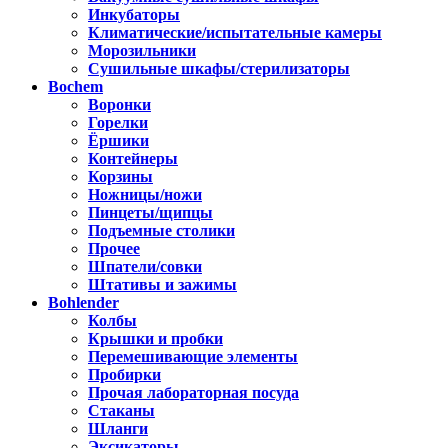
Инкубаторы
Климатические/испытательные камеры
Морозильники
Сушильные шкафы/стерилизаторы
Bochem
Воронки
Горелки
Ёршики
Контейнеры
Корзины
Ножницы/ножи
Пинцеты/щипцы
Подъемные столики
Прочее
Шпатели/совки
Штативы и зажимы
Bohlender
Колбы
Крышки и пробки
Перемешивающие элементы
Пробирки
Прочая лабораторная посуда
Стаканы
Шланги
Эксикаторы