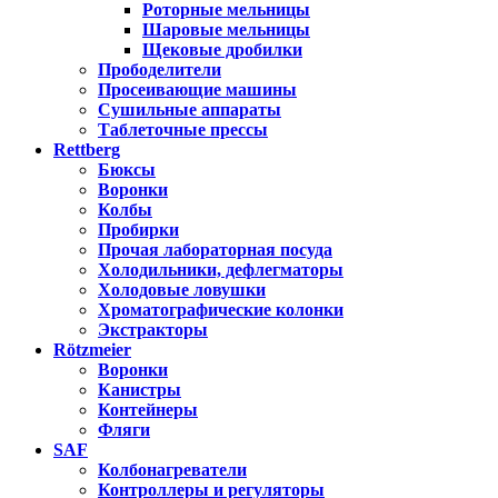
Роторные мельницы
Шаровые мельницы
Щековые дробилки
Прободелители
Просеивающие машины
Сушильные аппараты
Таблеточные прессы
Rettberg
Бюксы
Воронки
Колбы
Пробирки
Прочая лабораторная посуда
Холодильники, дефлегматоры
Холодовые ловушки
Хроматографические колонки
Экстракторы
Rötzmeier
Воронки
Канистры
Контейнеры
Фляги
SAF
Колбонагреватели
Контроллеры и регуляторы