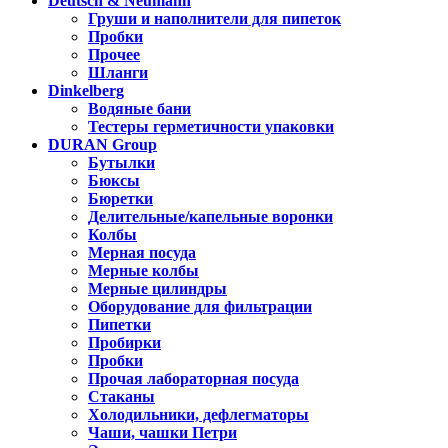
Deutsch & Neumann
Груши и наполнители для пипеток
Пробки
Прочее
Шланги
Dinkelberg
Водяные бани
Тестеры герметичности упаковки
DURAN Group
Бутылки
Бюксы
Бюретки
Делительные/капельные воронки
Колбы
Мерная посуда
Мерные колбы
Мерные цилиндры
Оборудование для фильтрации
Пипетки
Пробирки
Пробки
Прочая лабораторная посуда
Стаканы
Холодильники, дефлегматоры
Чаши, чашки Петри