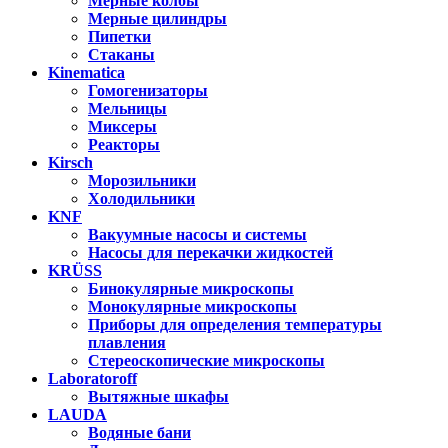
Мерные колбы
Мерные цилиндры
Пипетки
Стаканы
Kinematica
Гомогенизаторы
Мельницы
Миксеры
Реакторы
Kirsch
Морозильники
Холодильники
KNF
Вакуумные насосы и системы
Насосы для перекачки жидкостей
KRÜSS
Бинокулярные микроскопы
Монокулярные микроскопы
Приборы для определения температуры
плавления
Стереоскопические микроскопы
Laboratoroff
Вытяжные шкафы
LAUDA
Водяные бани