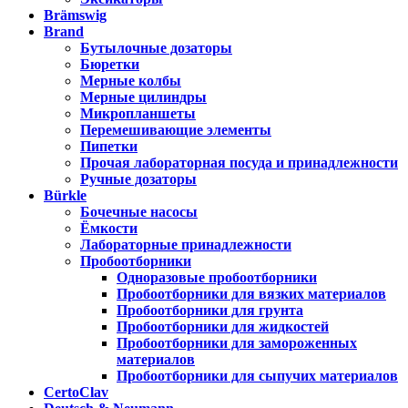
Brämswig
Brand
Бутылочные дозаторы
Бюретки
Мерные колбы
Мерные цилиндры
Микропланшеты
Перемешивающие элементы
Пипетки
Прочая лабораторная посуда и принадлежности
Ручные дозаторы
Bürkle
Бочечные насосы
Ёмкости
Лабораторные принадлежности
Пробоотборники
Одноразовые пробоотборники
Пробоотборники для вязких материалов
Пробоотборники для грунта
Пробоотборники для жидкостей
Пробоотборники для замороженных
материалов
Пробоотборники для сыпучих материалов
CertoClav