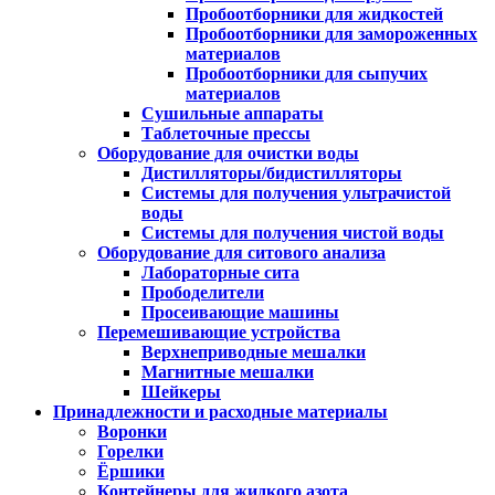
Пробоотборники для жидкостей
Пробоотборники для замороженных
материалов
Пробоотборники для сыпучих
материалов
Сушильные аппараты
Таблеточные прессы
Оборудование для очистки воды
Дистилляторы/бидистилляторы
Системы для получения ультрачистой
воды
Системы для получения чистой воды
Оборудование для ситового анализа
Лабораторные сита
Прободелители
Просеивающие машины
Перемешивающие устройства
Верхнеприводные мешалки
Магнитные мешалки
Шейкеры
Принадлежности и расходные материалы
Воронки
Горелки
Ёршики
Контейнеры для жидкого азота