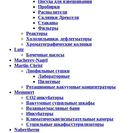
Посуда для взвешивания
Пробирки
Распылители
Склянки Дрекселя
Стаканы
Фильтры
Реакторы
Холодильники, дефлегматоры
Хроматографические колонки
Lutz
Бочечные насосы
Macherey-Nagel
Martin Christ
Лиофильные сушки
Лабораторные
Пилотные
Ротационные вакуумные концентраторы
Memmert
CO2-инкубаторы
Вакуумные сушильные шкафы
Водяные/масляные бани
Инкубаторы
Климатические/испытательные камеры
Сушильные шкафы/стерилизаторы
Nabertherm