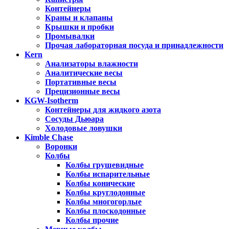
Контейнеры
Краны и клапаны
Крышки и пробки
Промывалки
Прочая лабораторная посуда и принадлежности
Kern
Анализаторы влажности
Аналитические весы
Портативные весы
Прецизионные весы
KGW-Isotherm
Контейнеры для жидкого азота
Сосуды Дьюара
Холодовые ловушки
Kimble Chase
Воронки
Колбы
Колбы грушевидные
Колбы испарительные
Колбы конические
Колбы круглодонные
Колбы многогорлые
Колбы плоскодонные
Колбы прочие