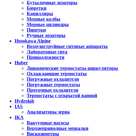
Бутылочные дозаторы
Бюретки
Капилляры
Мерные колбы
Мерные цилиндры
Пипетки
Ручные дозаторы
Hosokawa Alpine
Воздухоструйные ситовые аппараты
Лаборатоные сита
Принадлежности
Huber
Динамические термостаты-циркуляторы
Охлаждающие термостаты
Погружные охладители
Погружные термостаты
Проточные охладители
Термостаты с открытой ванной
Hydrolab
IAS
Анализаторы зерна
IKA
Вакуумные насосы
Верхнеприводные мешалки
Вискозиметры