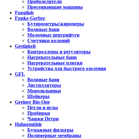
Прободелители
Просеивающие машины
Fungilab
Funke-Gerber
Бутирометры/жиромеры
Водяные бани
Молочные центрифуги
Счетчики колоний
Gestigkeit
Контроллеры и регуляторы
Нагревательные бани
Нагревательные плитки
Устройства для быстрого озоления
GFL
Водяные бани
Дистилляторы
Морозильники
Шейкеры
Greiner Bio-One
Петли и иглы
Пробирки
Чашки Петри
Hahnemühle
Бумажные фильтры
Полимерные мембраны