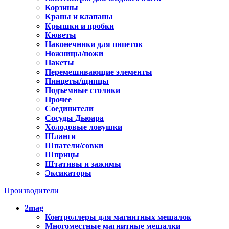
Корзины
Краны и клапаны
Крышки и пробки
Кюветы
Наконечники для пипеток
Ножницы/ножи
Пакеты
Перемешивающие элементы
Пинцеты/щипцы
Подъемные столики
Прочее
Соединители
Сосуды Дьюара
Холодовые ловушки
Шланги
Шпатели/совки
Шприцы
Штативы и зажимы
Эксикаторы
Производители
2mag
Контроллеры для магнитных мешалок
Многоместные магнитные мешалки