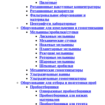
Пилотные
Ротационные вакуумные концентраторы
Ротационные испарители
Фильтровальное оборудование и
материалы
Центрифуги лабораторные
Оборудование для измельчения и гомогенизации
Мельницы/дробилки/ступки
Дисковые мельницы
Механические ступки
Ножевые мельницы
Планетарные мельницы
Режущие мельницы
Роторные мельницы
Шаровые мельницы
Щековые дробилки
Механические гомогенизаторы
Ультразвуковые ванны
Ультразвуковые гомогенизаторы
Оборудование для отбора и подготовки проб
Пробоотборники
Одноразовые пробоотборники
Пробоотборники для вязких
материалов
Пробоотборники для грунта