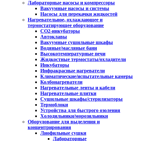
Лабораторные насосы и компрессоры
Вакуумные насосы и системы
Насосы для перекачки жидкостей
Нагревательное, охлаждающее и
термостатирующее оборудование
CO2-инкубаторы
Автоклавы
Вакуумные сушильные шкафы
Водяные/масляные бани
Высокотемпературные печи
Жидкостные термостаты/охладители
Инкубаторы
Инфракрасные нагреватели
Климатические/испытательные камеры
Колбонагреватели
Нагревательные ленты и кабели
Нагревательные плитки
Сушильные шкафы/стерилизаторы
Термоблоки
Устройства для быстрого озоления
Холодильники/морозильники
Оборудование для выделения и
концентрирования
Лиофильные сушки
Лабораторные