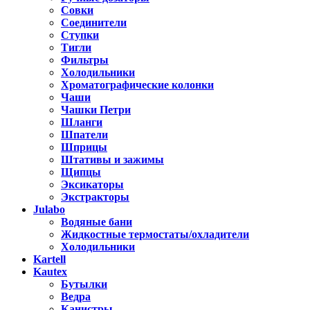
Совки
Соединители
Ступки
Тигли
Фильтры
Холодильники
Хроматографические колонки
Чаши
Чашки Петри
Шланги
Шпатели
Шприцы
Штативы и зажимы
Щипцы
Эксикаторы
Экстракторы
Julabo
Водяные бани
Жидкостные термостаты/охладители
Холодильники
Kartell
Kautex
Бутылки
Ведра
Канистры