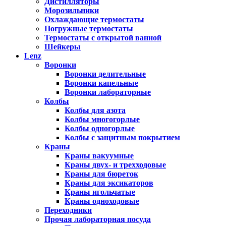
Дистилляторы
Морозильники
Охлаждающие термостаты
Погружные термостаты
Термостаты с открытой ванной
Шейкеры
Lenz
Воронки
Воронки делительные
Воронки капельные
Воронки лабораторные
Колбы
Колбы для азота
Колбы многогорлые
Колбы одногорлые
Колбы с защитным покрытием
Краны
Краны вакуумные
Краны двух- и трехходовые
Краны для бюреток
Краны для эксикаторов
Краны игольчатые
Краны одноходовые
Переходники
Прочая лабораторная посуда