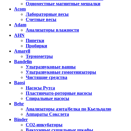
Одноместные магнитные мешалки
Acom
Лабораторные весы
Счетные весы
Adam
Анализаторы влажности
AHN
Пипетки
Пробирки
Amarell
Термометры
Bandelin
Ультразвуковые ванны
Ультразвуковые гомогенизаторы
Чистящие средства
Baosi
Насосы Рутса
Пластинчато-роторные насосы
Спиральные насосы
Behr
Анализаторы азота/белка по Кьельдалю
Аппараты Сокслета
Binder
CO2-инкубаторы
Вакуумные сушильные шкафы