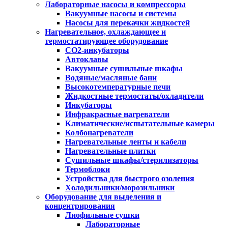
Лабораторные насосы и компрессоры
Вакуумные насосы и системы
Насосы для перекачки жидкостей
Нагревательное, охлаждающее и
термостатирующее оборудование
CO2-инкубаторы
Автоклавы
Вакуумные сушильные шкафы
Водяные/масляные бани
Высокотемпературные печи
Жидкостные термостаты/охладители
Инкубаторы
Инфракрасные нагреватели
Климатические/испытательные камеры
Колбонагреватели
Нагревательные ленты и кабели
Нагревательные плитки
Сушильные шкафы/стерилизаторы
Термоблоки
Устройства для быстрого озоления
Холодильники/морозильники
Оборудование для выделения и
концентрирования
Лиофильные сушки
Лабораторные