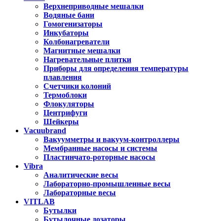
Верхнеприводные мешалки
Водяные бани
Гомогенизаторы
Инкубаторы
Колбонагреватели
Магнитные мешалки
Нагревательные плитки
Приборы для определения температуры
плавления
Счетчики колоний
Термоблоки
Флокуляторы
Центрифуги
Шейкеры
Vacuubrand
Вакуумметры и вакуум-контроллеры
Мембранные насосы и системы
Пластинчато-роторные насосы
Vibra
Аналитические весы
Лабораторно-промышленные весы
Лабораторные весы
VITLAB
Бутылки
Бутылочные дозаторы