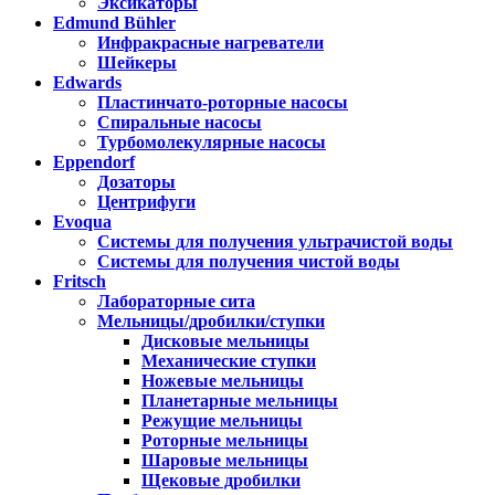
Эксикаторы
Edmund Bühler
Инфракрасные нагреватели
Шейкеры
Edwards
Пластинчато-роторные насосы
Спиральные насосы
Турбомолекулярные насосы
Eppendorf
Дозаторы
Центрифуги
Evoqua
Системы для получения ультрачистой воды
Системы для получения чистой воды
Fritsch
Лабораторные сита
Мельницы/дробилки/ступки
Дисковые мельницы
Механические ступки
Ножевые мельницы
Планетарные мельницы
Режущие мельницы
Роторные мельницы
Шаровые мельницы
Щековые дробилки