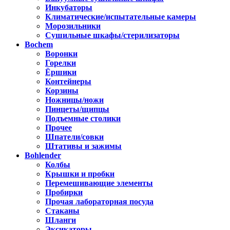
Инкубаторы
Климатические/испытательные камеры
Морозильники
Сушильные шкафы/стерилизаторы
Bochem
Воронки
Горелки
Ёршики
Контейнеры
Корзины
Ножницы/ножи
Пинцеты/щипцы
Подъемные столики
Прочее
Шпатели/совки
Штативы и зажимы
Bohlender
Колбы
Крышки и пробки
Перемешивающие элементы
Пробирки
Прочая лабораторная посуда
Стаканы
Шланги
Эксикаторы