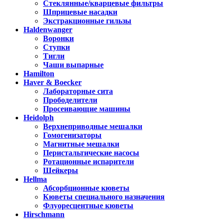
Стеклянные/кварцевые фильтры
Шприцевые насадки
Экстракционные гильзы
Haldenwanger
Воронки
Ступки
Тигли
Чаши выпарные
Hamilton
Haver & Boecker
Лабораторные сита
Прободелители
Просеивающие машины
Heidolph
Верхнеприводные мешалки
Гомогенизаторы
Магнитные мешалки
Перистальтические насосы
Ротационные испарители
Шейкеры
Hellma
Абсорбционные кюветы
Кюветы специального назначения
Флуоресцентные кюветы
Hirschmann