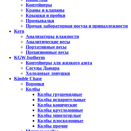
Контейнеры
Краны и клапаны
Крышки и пробки
Промывалки
Прочая лабораторная посуда и принадлежности
Kern
Анализаторы влажности
Аналитические весы
Портативные весы
Прецизионные весы
KGW-Isotherm
Контейнеры для жидкого азота
Сосуды Дьюара
Холодовые ловушки
Kimble Chase
Воронки
Колбы
Колбы грушевидные
Колбы испарительные
Колбы конические
Колбы круглодонные
Колбы многогорлые
Колбы плоскодонные
Колбы прочие