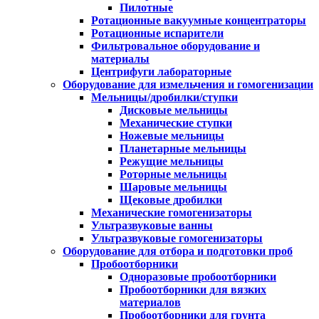
Пилотные
Ротационные вакуумные концентраторы
Ротационные испарители
Фильтровальное оборудование и
материалы
Центрифуги лабораторные
Оборудование для измельчения и гомогенизации
Мельницы/дробилки/ступки
Дисковые мельницы
Механические ступки
Ножевые мельницы
Планетарные мельницы
Режущие мельницы
Роторные мельницы
Шаровые мельницы
Щековые дробилки
Механические гомогенизаторы
Ультразвуковые ванны
Ультразвуковые гомогенизаторы
Оборудование для отбора и подготовки проб
Пробоотборники
Одноразовые пробоотборники
Пробоотборники для вязких
материалов
Пробоотборники для грунта