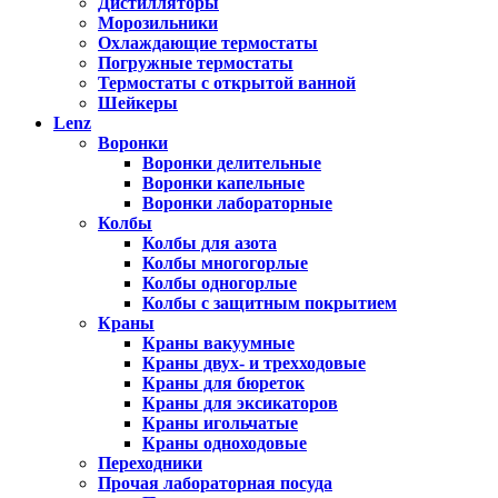
Дистилляторы
Морозильники
Охлаждающие термостаты
Погружные термостаты
Термостаты с открытой ванной
Шейкеры
Lenz
Воронки
Воронки делительные
Воронки капельные
Воронки лабораторные
Колбы
Колбы для азота
Колбы многогорлые
Колбы одногорлые
Колбы с защитным покрытием
Краны
Краны вакуумные
Краны двух- и трехходовые
Краны для бюреток
Краны для эксикаторов
Краны игольчатые
Краны одноходовые
Переходники
Прочая лабораторная посуда