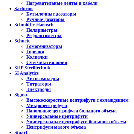
Нагревательные ленты и кабели
Sartorius
Бутылочные дозаторы
Ручные дозаторы
Schmidt + Haensch
Поляриметры
Рефрактометры
Schuett
Гомогенизаторы
Горелки
Колпачки
Счетчики колоний
SHP Steriltechnik
SI Analytics
Автосамплеры
Титраторы
Электроды
Sigma
Высокоскоростные центрифуги с охлаждением
Микроцентрифуги
Напольные центрифуги большого объема
Универсальные центрифуги
Универсальные центрифуги большого объема
Центрифуги малого объема
Stuart