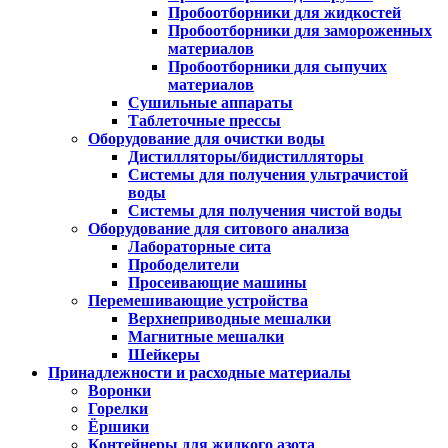
Пробоотборники для жидкостей
Пробоотборники для замороженных
материалов
Пробоотборники для сыпучих
материалов
Сушильные аппараты
Таблеточные прессы
Оборудование для очистки воды
Дистилляторы/бидистилляторы
Системы для получения ультрачистой
воды
Системы для получения чистой воды
Оборудование для ситового анализа
Лабораторные сита
Прободелители
Просеивающие машины
Перемешивающие устройства
Верхнеприводные мешалки
Магнитные мешалки
Шейкеры
Принадлежности и расходные материалы
Воронки
Горелки
Ёршики
Контейнеры для жидкого азота