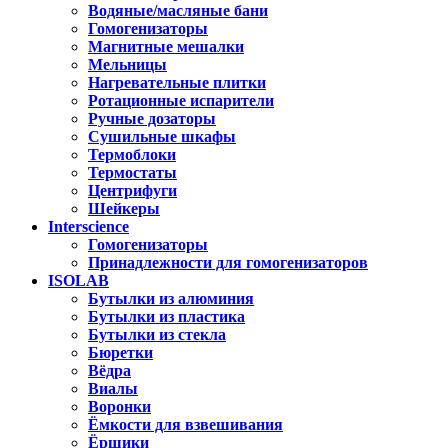
Водяные/масляные бани
Гомогенизаторы
Магнитные мешалки
Мельницы
Нагревательные плитки
Ротационные испарители
Ручные дозаторы
Сушильные шкафы
Термоблоки
Термостаты
Центрифуги
Шейкеры
Interscience
Гомогенизаторы
Принадлежности для гомогенизаторов
ISOLAB
Бутылки из алюминия
Бутылки из пластика
Бутылки из стекла
Бюретки
Вёдра
Виалы
Воронки
Ёмкости для взвешивания
Ёршики