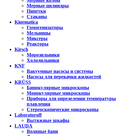
Мерные колбы
Мерные цилиндры
Пипетки
Стаканы
Kinematica
Гомогенизаторы
Мельницы
Миксеры
Реакторы
Kirsch
Морозильники
Холодильники
KNF
Вакуумные насосы и системы
Насосы для перекачки жидкостей
KRÜSS
Бинокулярные микроскопы
Монокулярные микроскопы
Приборы для определения температуры
плавления
Стереоскопические микроскопы
Laboratoroff
Вытяжные шкафы
LAUDA
Водяные бани