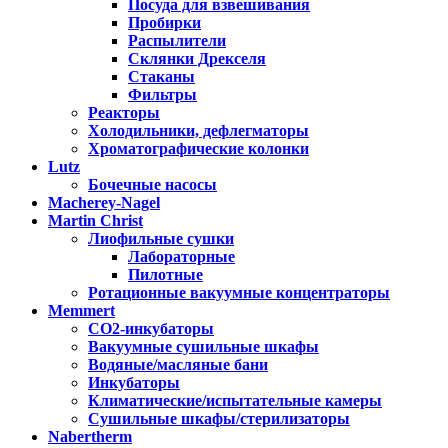
Посуда для взвешивания
Пробирки
Распылители
Склянки Дрекселя
Стаканы
Фильтры
Реакторы
Холодильники, дефлегматоры
Хроматографические колонки
Lutz
Бочечные насосы
Macherey-Nagel
Martin Christ
Лиофильные сушки
Лабораторные
Пилотные
Ротационные вакуумные концентраторы
Memmert
CO2-инкубаторы
Вакуумные сушильные шкафы
Водяные/масляные бани
Инкубаторы
Климатические/испытательные камеры
Сушильные шкафы/стерилизаторы
Nabertherm