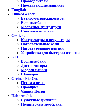
Прободелители
Просеивающие машины
Fungilab
Funke-Gerber
Бутирометры/жиромеры
Водяные бани
Молочные центрифуги
Счетчики колоний
Gestigkeit
Контроллеры и регуляторы
Нагревательные бани
Нагревательные плитки
Устройства для быстрого озоления
GFL
Водяные бани
Дистилляторы
Морозильники
Шейкеры
Greiner Bio-One
Петли и иглы
Пробирки
Чашки Петри
Hahnemühle
Бумажные фильтры
Полимерные мембраны