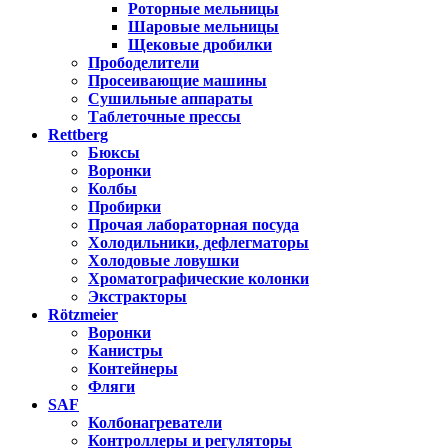
Роторные мельницы
Шаровые мельницы
Щековые дробилки
Прободелители
Просеивающие машины
Сушильные аппараты
Таблеточные прессы
Rettberg
Бюксы
Воронки
Колбы
Пробирки
Прочая лабораторная посуда
Холодильники, дефлегматоры
Холодовые ловушки
Хроматографические колонки
Экстракторы
Rötzmeier
Воронки
Канистры
Контейнеры
Фляги
SAF
Колбонагреватели
Контроллеры и регуляторы