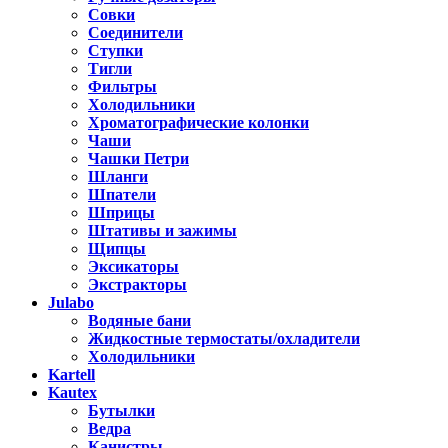
Совки
Соединители
Ступки
Тигли
Фильтры
Холодильники
Хроматографические колонки
Чаши
Чашки Петри
Шланги
Шпатели
Шприцы
Штативы и зажимы
Щипцы
Эксикаторы
Экстракторы
Julabo
Водяные бани
Жидкостные термостаты/охладители
Холодильники
Kartell
Kautex
Бутылки
Ведра
Канистры