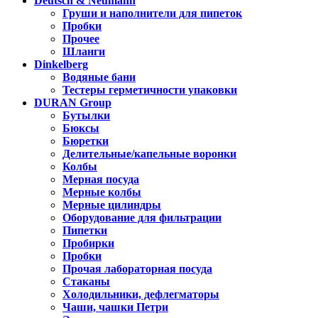
Deutsch & Neumann
Груши и наполнители для пипеток
Пробки
Прочее
Шланги
Dinkelberg
Водяные бани
Тестеры герметичности упаковки
DURAN Group
Бутылки
Бюксы
Бюретки
Делительные/капельные воронки
Колбы
Мерная посуда
Мерные колбы
Мерные цилиндры
Оборудование для фильтрации
Пипетки
Пробирки
Пробки
Прочая лабораторная посуда
Стаканы
Холодильники, дефлегматоры
Чаши, чашки Петри