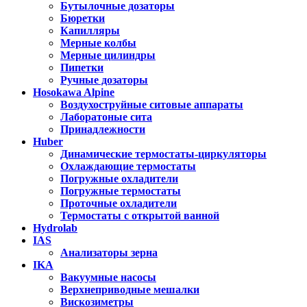
Бутылочные дозаторы
Бюретки
Капилляры
Мерные колбы
Мерные цилиндры
Пипетки
Ручные дозаторы
Hosokawa Alpine
Воздухоструйные ситовые аппараты
Лаборатоные сита
Принадлежности
Huber
Динамические термостаты-циркуляторы
Охлаждающие термостаты
Погружные охладители
Погружные термостаты
Проточные охладители
Термостаты с открытой ванной
Hydrolab
IAS
Анализаторы зерна
IKA
Вакуумные насосы
Верхнеприводные мешалки
Вискозиметры