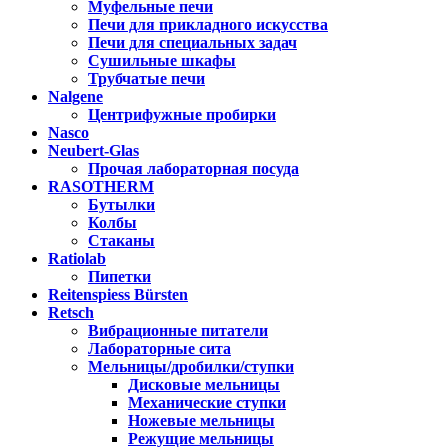
Муфельные печи
Печи для прикладного искусства
Печи для специальных задач
Сушильные шкафы
Трубчатые печи
Nalgene
Центрифужные пробирки
Nasco
Neubert-Glas
Прочая лабораторная посуда
RASOTHERM
Бутылки
Колбы
Стаканы
Ratiolab
Пипетки
Reitenspiess Bürsten
Retsch
Вибрационные питатели
Лабораторные сита
Мельницы/дробилки/ступки
Дисковые мельницы
Механические ступки
Ножевые мельницы
Режущие мельницы