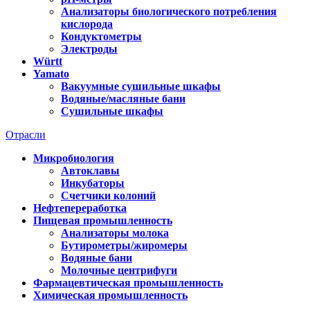
Анализаторы биологического потребления
кислорода
Кондуктометры
Электроды
Württ
Yamato
Вакуумные сушильные шкафы
Водяные/масляные бани
Сушильные шкафы
Отрасли
Микробиология
Автоклавы
Инкубаторы
Счетчики колоний
Нефтепереработка
Пищевая промышленность
Анализаторы молока
Бутирометры/жиромеры
Водяные бани
Молочные центрифуги
Фармацевтическая промышленность
Химическая промышленность