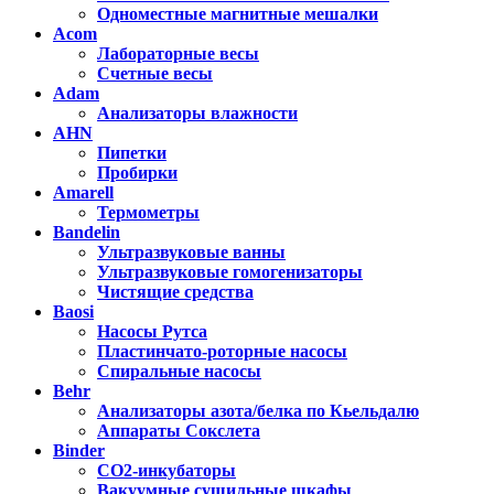
Одноместные магнитные мешалки
Acom
Лабораторные весы
Счетные весы
Adam
Анализаторы влажности
AHN
Пипетки
Пробирки
Amarell
Термометры
Bandelin
Ультразвуковые ванны
Ультразвуковые гомогенизаторы
Чистящие средства
Baosi
Насосы Рутса
Пластинчато-роторные насосы
Спиральные насосы
Behr
Анализаторы азота/белка по Кьельдалю
Аппараты Сокслета
Binder
CO2-инкубаторы
Вакуумные сушильные шкафы