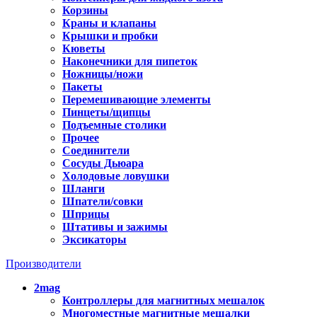
Корзины
Краны и клапаны
Крышки и пробки
Кюветы
Наконечники для пипеток
Ножницы/ножи
Пакеты
Перемешивающие элементы
Пинцеты/щипцы
Подъемные столики
Прочее
Соединители
Сосуды Дьюара
Холодовые ловушки
Шланги
Шпатели/совки
Шприцы
Штативы и зажимы
Эксикаторы
Производители
2mag
Контроллеры для магнитных мешалок
Многоместные магнитные мешалки