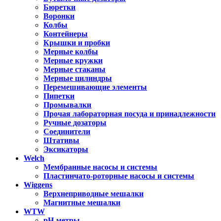
Бюретки
Воронки
Колбы
Контейнеры
Крышки и пробки
Мерные колбы
Мерные кружки
Мерные стаканы
Мерные цилиндры
Перемешивающие элементы
Пипетки
Промывалки
Прочая лабораторная посуда и принадлежности
Ручные дозаторы
Соединители
Штативы
Эксикаторы
Welch
Мембранные насосы и системы
Пластинчато-роторные насосы и системы
Wiggens
Верхнеприводные мешалки
Магнитные мешалки
WTW
pH-метры