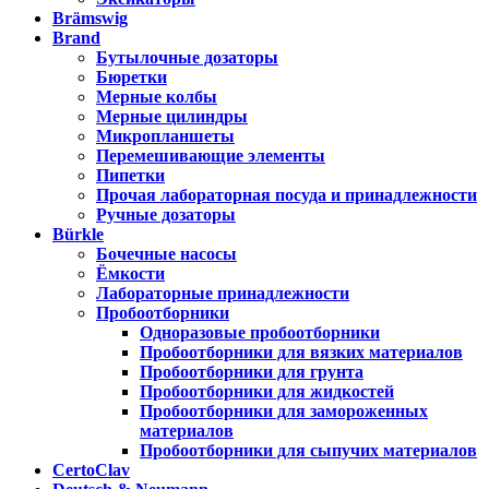
Brämswig
Brand
Бутылочные дозаторы
Бюретки
Мерные колбы
Мерные цилиндры
Микропланшеты
Перемешивающие элементы
Пипетки
Прочая лабораторная посуда и принадлежности
Ручные дозаторы
Bürkle
Бочечные насосы
Ёмкости
Лабораторные принадлежности
Пробоотборники
Одноразовые пробоотборники
Пробоотборники для вязких материалов
Пробоотборники для грунта
Пробоотборники для жидкостей
Пробоотборники для замороженных
материалов
Пробоотборники для сыпучих материалов
CertoClav