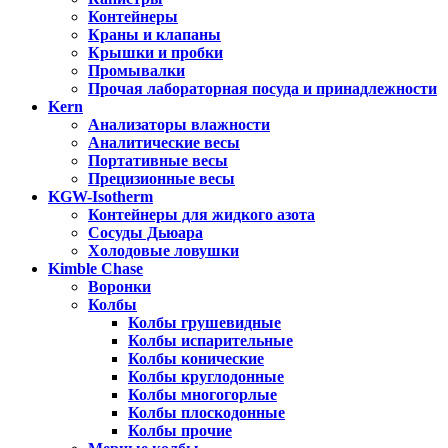
Контейнеры
Краны и клапаны
Крышки и пробки
Промывалки
Прочая лабораторная посуда и принадлежности
Kern
Анализаторы влажности
Аналитические весы
Портативные весы
Прецизионные весы
KGW-Isotherm
Контейнеры для жидкого азота
Сосуды Дьюара
Холодовые ловушки
Kimble Chase
Воронки
Колбы
Колбы грушевидные
Колбы испарительные
Колбы конические
Колбы круглодонные
Колбы многогорлые
Колбы плоскодонные
Колбы прочие