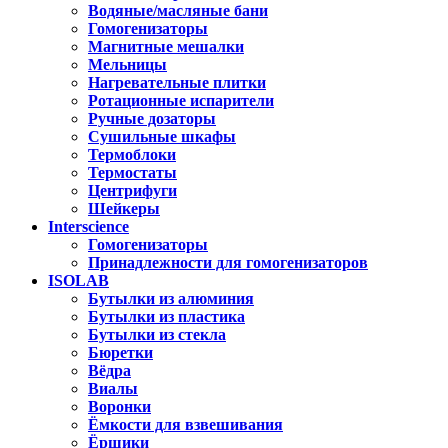
Водяные/масляные бани
Гомогенизаторы
Магнитные мешалки
Мельницы
Нагревательные плитки
Ротационные испарители
Ручные дозаторы
Сушильные шкафы
Термоблоки
Термостаты
Центрифуги
Шейкеры
Interscience
Гомогенизаторы
Принадлежности для гомогенизаторов
ISOLAB
Бутылки из алюминия
Бутылки из пластика
Бутылки из стекла
Бюретки
Вёдра
Виалы
Воронки
Ёмкости для взвешивания
Ёршики