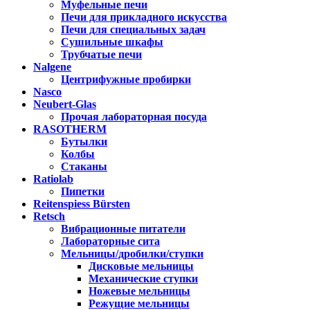
Муфельные печи
Печи для прикладного искусства
Печи для специальных задач
Сушильные шкафы
Трубчатые печи
Nalgene
Центрифужные пробирки
Nasco
Neubert-Glas
Прочая лабораторная посуда
RASOTHERM
Бутылки
Колбы
Стаканы
Ratiolab
Пипетки
Reitenspiess Bürsten
Retsch
Вибрационные питатели
Лабораторные сита
Мельницы/дробилки/ступки
Дисковые мельницы
Механические ступки
Ножевые мельницы
Режущие мельницы