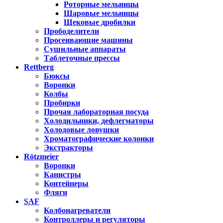
Роторные мельницы
Шаровые мельницы
Щековые дробилки
Прободелители
Просеивающие машины
Сушильные аппараты
Таблеточные прессы
Rettberg
Бюксы
Воронки
Колбы
Пробирки
Прочая лабораторная посуда
Холодильники, дефлегматоры
Холодовые ловушки
Хроматографические колонки
Экстракторы
Rötzmeier
Воронки
Канистры
Контейнеры
Фляги
SAF
Колбонагреватели
Контроллеры и регуляторы