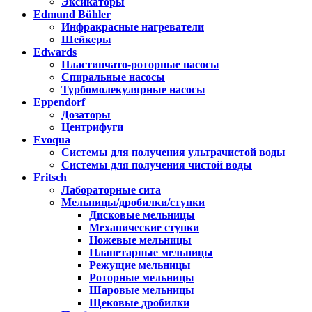
Эксикаторы
Edmund Bühler
Инфракрасные нагреватели
Шейкеры
Edwards
Пластинчато-роторные насосы
Спиральные насосы
Турбомолекулярные насосы
Eppendorf
Дозаторы
Центрифуги
Evoqua
Системы для получения ультрачистой воды
Системы для получения чистой воды
Fritsch
Лабораторные сита
Мельницы/дробилки/ступки
Дисковые мельницы
Механические ступки
Ножевые мельницы
Планетарные мельницы
Режущие мельницы
Роторные мельницы
Шаровые мельницы
Щековые дробилки