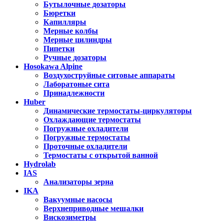
Бутылочные дозаторы
Бюретки
Капилляры
Мерные колбы
Мерные цилиндры
Пипетки
Ручные дозаторы
Hosokawa Alpine
Воздухоструйные ситовые аппараты
Лаборатоные сита
Принадлежности
Huber
Динамические термостаты-циркуляторы
Охлаждающие термостаты
Погружные охладители
Погружные термостаты
Проточные охладители
Термостаты с открытой ванной
Hydrolab
IAS
Анализаторы зерна
IKA
Вакуумные насосы
Верхнеприводные мешалки
Вискозиметры