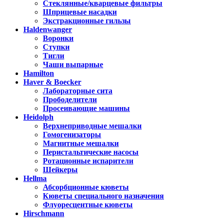
Стеклянные/кварцевые фильтры
Шприцевые насадки
Экстракционные гильзы
Haldenwanger
Воронки
Ступки
Тигли
Чаши выпарные
Hamilton
Haver & Boecker
Лабораторные сита
Прободелители
Просеивающие машины
Heidolph
Верхнеприводные мешалки
Гомогенизаторы
Магнитные мешалки
Перистальтические насосы
Ротационные испарители
Шейкеры
Hellma
Абсорбционные кюветы
Кюветы специального назначения
Флуоресцентные кюветы
Hirschmann