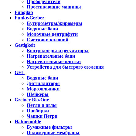
Прободелители
Просеивающие машины
Fungilab
Funke-Gerber
Бутирометры/жиромеры
Водяные бани
Молочные центрифуги
Счетчики колоний
Gestigkeit
Контроллеры и регуляторы
Нагревательные бани
Нагревательные плитки
Устройства для быстрого озоления
GFL
Водяные бани
Дистилляторы
Морозильники
Шейкеры
Greiner Bio-One
Петли и иглы
Пробирки
Чашки Петри
Hahnemühle
Бумажные фильтры
Полимерные мембраны