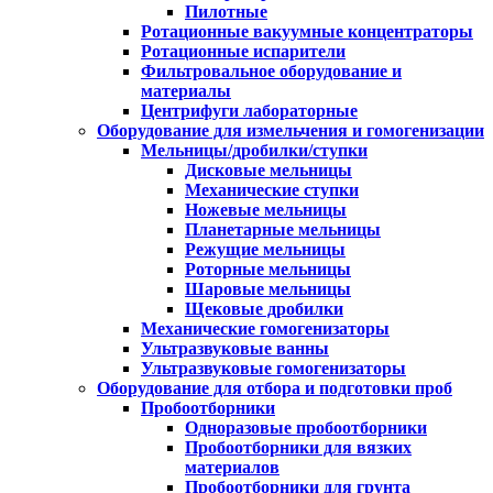
Пилотные
Ротационные вакуумные концентраторы
Ротационные испарители
Фильтровальное оборудование и
материалы
Центрифуги лабораторные
Оборудование для измельчения и гомогенизации
Мельницы/дробилки/ступки
Дисковые мельницы
Механические ступки
Ножевые мельницы
Планетарные мельницы
Режущие мельницы
Роторные мельницы
Шаровые мельницы
Щековые дробилки
Механические гомогенизаторы
Ультразвуковые ванны
Ультразвуковые гомогенизаторы
Оборудование для отбора и подготовки проб
Пробоотборники
Одноразовые пробоотборники
Пробоотборники для вязких
материалов
Пробоотборники для грунта