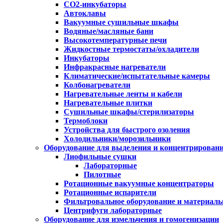
CO2-инкубаторы
Автоклавы
Вакуумные сушильные шкафы
Водяные/масляные бани
Высокотемпературные печи
Жидкостные термостаты/охладители
Инкубаторы
Инфракрасные нагреватели
Климатические/испытательные камеры
Колбонагреватели
Нагревательные ленты и кабели
Нагревательные плитки
Сушильные шкафы/стерилизаторы
Термоблоки
Устройства для быстрого озоления
Холодильники/морозильники
Оборудование для выделения и концентрирован
Лиофильные сушки
Лабораторные
Пилотные
Ротационные вакуумные концентраторы
Ротационные испарители
Фильтровальное оборудование и материал
Центрифуги лабораторные
Оборудование для измельчения и гомогенизации