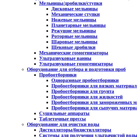
Мельницы/дробилки/ступки
Дисковые мельницы
Механические ступки
Ножевые мельницы
Планетарные мельницы
Режущие мельницы
Роторные мельницы
Шаровые мельницы
Щековые дробилки
Механические гомогенизаторы
Ультразвуковые ванны
Ультразвуковые гомогенизаторы
Оборудование для отбора и подготовки проб
Пробоотборники
Одноразовые пробоотборники
Пробоотборники для вязких материал
Пробоотборники для грунта
Пробоотборники для жидкостей
Пробоотборники для замороженных м
Пробоотборники для сыпучих матери
Сушильные аппараты
Таблеточные прессы
Оборудование для очистки воды
Дистилляторы/бидистилляторы
Системы для получения ультрачистой вод