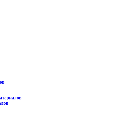
ов
атериалов
алов
ы