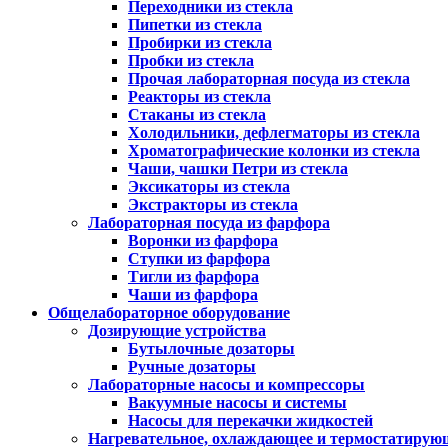
Переходники из стекла
Пипетки из стекла
Пробирки из стекла
Пробки из стекла
Прочая лабораторная посуда из стекла
Реакторы из стекла
Стаканы из стекла
Холодильники, дефлегматоры из стекла
Хроматографические колонки из стекла
Чаши, чашки Петри из стекла
Эксикаторы из стекла
Экстракторы из стекла
Лабораторная посуда из фарфора
Воронки из фарфора
Ступки из фарфора
Тигли из фарфора
Чаши из фарфора
Общелабораторное оборудование
Дозирующие устройства
Бутылочные дозаторы
Ручные дозаторы
Лабораторные насосы и компрессоры
Вакуумные насосы и системы
Насосы для перекачки жидкостей
Нагревательное, охлаждающее и термостатирую