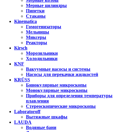
Мерные колбы
Мерные цилиндры
Пипетки
Стаканы
Kinematica
Гомогенизаторы
Мельницы
Миксеры
Реакторы
Kirsch
Морозильники
Холодильники
KNF
Вакуумные насосы и системы
Насосы для перекачки жидкостей
KRÜSS
Бинокулярные микроскопы
Монокулярные микроскопы
Приборы для определения температуры
плавления
Стереоскопические микроскопы
Laboratoroff
Вытяжные шкафы
LAUDA
Водяные бани