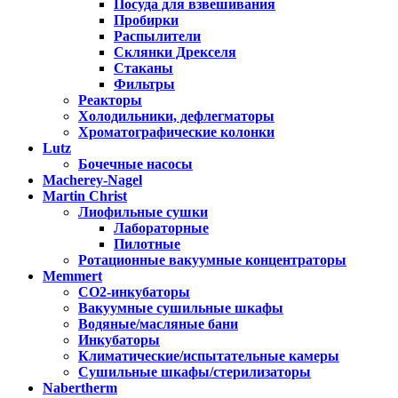
Посуда для взвешивания
Пробирки
Распылители
Склянки Дрекселя
Стаканы
Фильтры
Реакторы
Холодильники, дефлегматоры
Хроматографические колонки
Lutz
Бочечные насосы
Macherey-Nagel
Martin Christ
Лиофильные сушки
Лабораторные
Пилотные
Ротационные вакуумные концентраторы
Memmert
CO2-инкубаторы
Вакуумные сушильные шкафы
Водяные/масляные бани
Инкубаторы
Климатические/испытательные камеры
Сушильные шкафы/стерилизаторы
Nabertherm