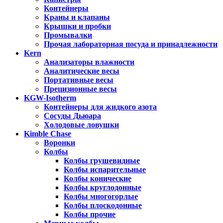
Контейнеры
Краны и клапаны
Крышки и пробки
Промывалки
Прочая лабораторная посуда и принадлежности
Kern
Анализаторы влажности
Аналитические весы
Портативные весы
Прецизионные весы
KGW-Isotherm
Контейнеры для жидкого азота
Сосуды Дьюара
Холодовые ловушки
Kimble Chase
Воронки
Колбы
Колбы грушевидные
Колбы испарительные
Колбы конические
Колбы круглодонные
Колбы многогорлые
Колбы плоскодонные
Колбы прочие