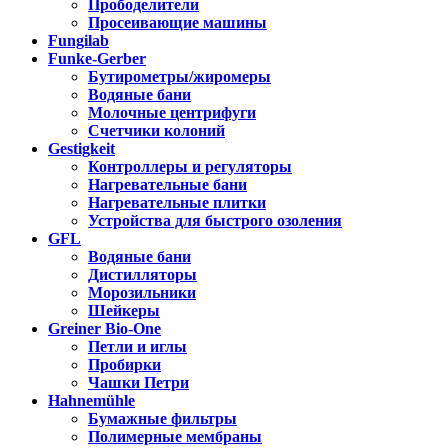
Прободелители
Просеивающие машины
Fungilab
Funke-Gerber
Бутирометры/жиромеры
Водяные бани
Молочные центрифуги
Счетчики колоний
Gestigkeit
Контроллеры и регуляторы
Нагревательные бани
Нагревательные плитки
Устройства для быстрого озоления
GFL
Водяные бани
Дистилляторы
Морозильники
Шейкеры
Greiner Bio-One
Петли и иглы
Пробирки
Чашки Петри
Hahnemühle
Бумажные фильтры
Полимерные мембраны