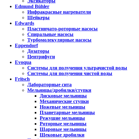
Эксикаторы
Edmund Bühler
Инфракрасные нагреватели
Шейкеры
Edwards
Пластинчато-роторные насосы
Спиральные насосы
Турбомолекулярные насосы
Eppendorf
Дозаторы
Центрифуги
Evoqua
Системы для получения ультрачистой воды
Системы для получения чистой воды
Fritsch
Лабораторные сита
Мельницы/дробилки/ступки
Дисковые мельницы
Механические ступки
Ножевые мельницы
Планетарные мельницы
Режущие мельницы
Роторные мельницы
Шаровые мельницы
Щековые дробилки