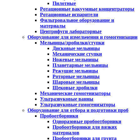
Пилотные
Ротационные вакуумные концентраторы
Ротационные испарители
Фильтровальное оборудование и
материалы
Центрифуги лабораторные
Оборудование для измельчения и гомогенизации
Мельницы/дробилки/ступки
Дисковые мельницы
Механические ступки
Ножевые мельницы
Планетарные мельницы
Режущие мельницы
Роторные мельницы
Шаровые мельницы
Щековые дробилки
Механические гомогенизаторы
Ультразвуковые ванны
Ультразвуковые гомогенизаторы
Оборудование для отбора и подготовки проб
Пробоотборники
Одноразовые пробоотборники
Пробоотборники для вязких
материалов
Пробоотборники для грунта