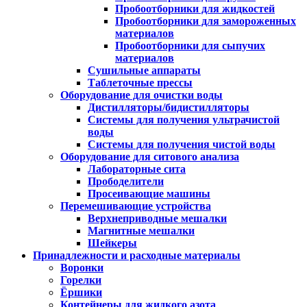
Пробоотборники для жидкостей
Пробоотборники для замороженных
материалов
Пробоотборники для сыпучих
материалов
Сушильные аппараты
Таблеточные прессы
Оборудование для очистки воды
Дистилляторы/бидистилляторы
Системы для получения ультрачистой
воды
Системы для получения чистой воды
Оборудование для ситового анализа
Лабораторные сита
Прободелители
Просеивающие машины
Перемешивающие устройства
Верхнеприводные мешалки
Магнитные мешалки
Шейкеры
Принадлежности и расходные материалы
Воронки
Горелки
Ёршики
Контейнеры для жидкого азота