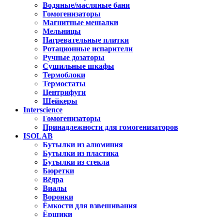
Водяные/масляные бани
Гомогенизаторы
Магнитные мешалки
Мельницы
Нагревательные плитки
Ротационные испарители
Ручные дозаторы
Сушильные шкафы
Термоблоки
Термостаты
Центрифуги
Шейкеры
Interscience
Гомогенизаторы
Принадлежности для гомогенизаторов
ISOLAB
Бутылки из алюминия
Бутылки из пластика
Бутылки из стекла
Бюретки
Вёдра
Виалы
Воронки
Ёмкости для взвешивания
Ёршики