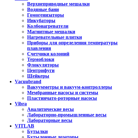
Верхнеприводные мешалки
Водяные бани
Гомогенизаторы
Инкубаторы
Колбонагреватели
Магнитные мешалки
Нагревательные плитки
Приборы для определения температуры
плавления
Счетчики колоний
Термоблоки
Флокуляторы
Центрифуги
Шейкеры
Vacuubrand
Вакуумметры и вакуум-контроллеры
Мембранные насосы и системы
Пластинчато-роторные насосы
Vibra
Аналитические весы
Лабораторно-промышленные весы
Лабораторные весы
VITLAB
Бутылки
Бутылочные дозаторы