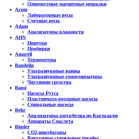
Одноместные магнитные мешалки
Acom
Лабораторные весы
Счетные весы
Adam
Анализаторы влажности
AHN
Пипетки
Пробирки
Amarell
Термометры
Bandelin
Ультразвуковые ванны
Ультразвуковые гомогенизаторы
Чистящие средства
Baosi
Насосы Рутса
Пластинчато-роторные насосы
Спиральные насосы
Behr
Анализаторы азота/белка по Кьельдалю
Аппараты Сокслета
Binder
CO2-инкубаторы
Вакуумные сушильные шкафы