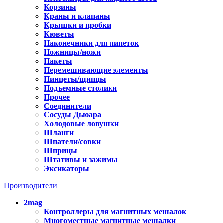
Корзины
Краны и клапаны
Крышки и пробки
Кюветы
Наконечники для пипеток
Ножницы/ножи
Пакеты
Перемешивающие элементы
Пинцеты/щипцы
Подъемные столики
Прочее
Соединители
Сосуды Дьюара
Холодовые ловушки
Шланги
Шпатели/совки
Шприцы
Штативы и зажимы
Эксикаторы
Производители
2mag
Контроллеры для магнитных мешалок
Многоместные магнитные мешалки