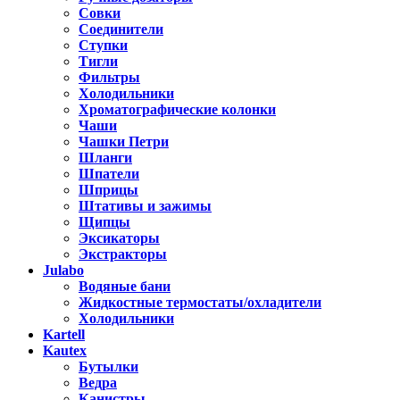
Совки
Соединители
Ступки
Тигли
Фильтры
Холодильники
Хроматографические колонки
Чаши
Чашки Петри
Шланги
Шпатели
Шприцы
Штативы и зажимы
Щипцы
Эксикаторы
Экстракторы
Julabo
Водяные бани
Жидкостные термостаты/охладители
Холодильники
Kartell
Kautex
Бутылки
Ведра
Канистры