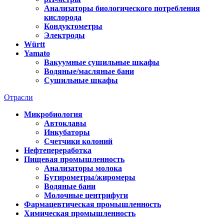
Анализаторы биологического потребления
кислорода
Кондуктометры
Электроды
Württ
Yamato
Вакуумные сушильные шкафы
Водяные/масляные бани
Сушильные шкафы
Отрасли
Микробиология
Автоклавы
Инкубаторы
Счетчики колоний
Нефтепереработка
Пищевая промышленность
Анализаторы молока
Бутирометры/жиромеры
Водяные бани
Молочные центрифуги
Фармацевтическая промышленность
Химическая промышленность