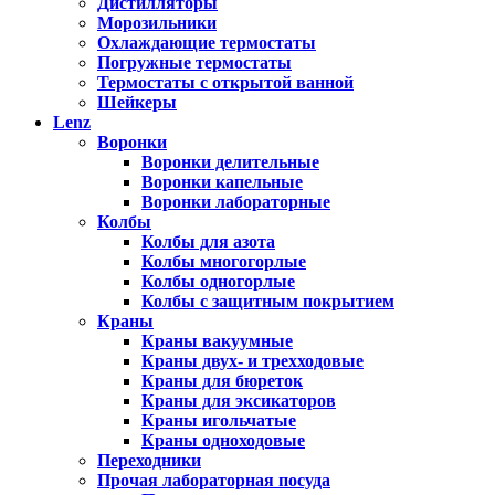
Дистилляторы
Морозильники
Охлаждающие термостаты
Погружные термостаты
Термостаты с открытой ванной
Шейкеры
Lenz
Воронки
Воронки делительные
Воронки капельные
Воронки лабораторные
Колбы
Колбы для азота
Колбы многогорлые
Колбы одногорлые
Колбы с защитным покрытием
Краны
Краны вакуумные
Краны двух- и трехходовые
Краны для бюреток
Краны для эксикаторов
Краны игольчатые
Краны одноходовые
Переходники
Прочая лабораторная посуда