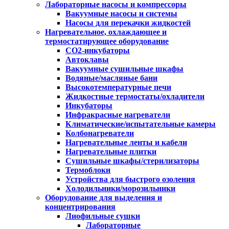
Лабораторные насосы и компрессоры
Вакуумные насосы и системы
Насосы для перекачки жидкостей
Нагревательное, охлаждающее и
термостатирующее оборудование
CO2-инкубаторы
Автоклавы
Вакуумные сушильные шкафы
Водяные/масляные бани
Высокотемпературные печи
Жидкостные термостаты/охладители
Инкубаторы
Инфракрасные нагреватели
Климатические/испытательные камеры
Колбонагреватели
Нагревательные ленты и кабели
Нагревательные плитки
Сушильные шкафы/стерилизаторы
Термоблоки
Устройства для быстрого озоления
Холодильники/морозильники
Оборудование для выделения и
концентрирования
Лиофильные сушки
Лабораторные