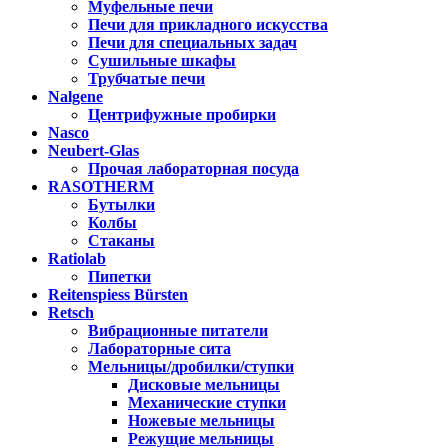
Муфельные печи
Печи для прикладного искусства
Печи для специальных задач
Сушильные шкафы
Трубчатые печи
Nalgene
Центрифужные пробирки
Nasco
Neubert-Glas
Прочая лабораторная посуда
RASOTHERM
Бутылки
Колбы
Стаканы
Ratiolab
Пипетки
Reitenspiess Bürsten
Retsch
Вибрационные питатели
Лабораторные сита
Мельницы/дробилки/ступки
Дисковые мельницы
Механические ступки
Ножевые мельницы
Режущие мельницы