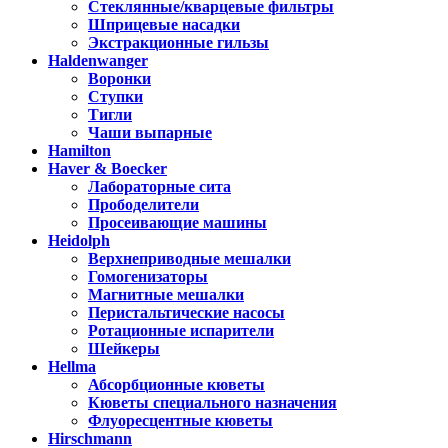
Стеклянные/кварцевые фильтры
Шприцевые насадки
Экстракционные гильзы
Haldenwanger
Воронки
Ступки
Тигли
Чаши выпарные
Hamilton
Haver & Boecker
Лабораторные сита
Прободелители
Просеивающие машины
Heidolph
Верхнеприводные мешалки
Гомогенизаторы
Магнитные мешалки
Перистальтические насосы
Ротационные испарители
Шейкеры
Hellma
Абсорбционные кюветы
Кюветы специального назначения
Флуоресцентные кюветы
Hirschmann