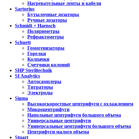
Нагревательные ленты и кабели
Sartorius
Бутылочные дозаторы
Ручные дозаторы
Schmidt + Haensch
Поляриметры
Рефрактометры
Schuett
Гомогенизаторы
Горелки
Колпачки
Счетчики колоний
SHP Steriltechnik
SI Analytics
Автосамплеры
Титраторы
Электроды
Sigma
Высокоскоростные центрифуги с охлаждением
Микроцентрифуги
Напольные центрифуги большого объема
Универсальные центрифуги
Универсальные центрифуги большого объема
Центрифуги малого объема
Stuart