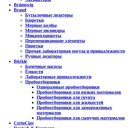
Brämswig
Brand
Бутылочные дозаторы
Бюретки
Мерные колбы
Мерные цилиндры
Микропланшеты
Перемешивающие элементы
Пипетки
Прочая лабораторная посуда и принадлежности
Ручные дозаторы
Bürkle
Бочечные насосы
Ёмкости
Лабораторные принадлежности
Пробоотборники
Одноразовые пробоотборники
Пробоотборники для вязких материалов
Пробоотборники для грунта
Пробоотборники для жидкостей
Пробоотборники для замороженных
материалов
Пробоотборники для сыпучих материалов
CertoClav