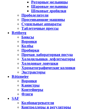
Роторные мельницы
Шаровые мельницы
Щековые дробилки
Прободелители
Просеивающие машины
Сушильные аппараты
Таблеточные прессы
Rettberg
Бюксы
Воронки
Колбы
Пробирки
Прочая лабораторная посуда
Холодильники, дефлегматоры
Холодовые ловушки
Хроматографические колонки
Экстракторы
Rötzmeier
Воронки
Канистры
Контейнеры
Фляги
SAF
Колбонагреватели
Контроллеры и регуляторы