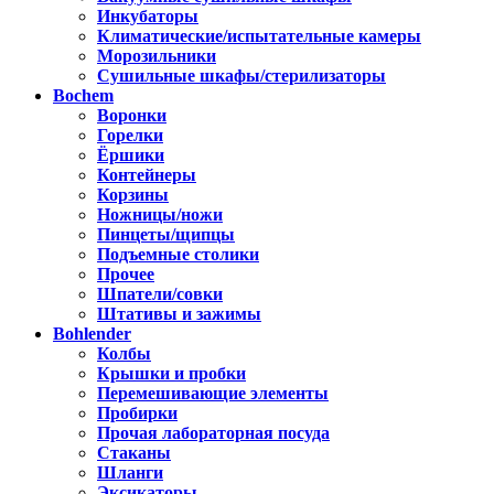
Инкубаторы
Климатические/испытательные камеры
Морозильники
Сушильные шкафы/стерилизаторы
Bochem
Воронки
Горелки
Ёршики
Контейнеры
Корзины
Ножницы/ножи
Пинцеты/щипцы
Подъемные столики
Прочее
Шпатели/совки
Штативы и зажимы
Bohlender
Колбы
Крышки и пробки
Перемешивающие элементы
Пробирки
Прочая лабораторная посуда
Стаканы
Шланги
Эксикаторы