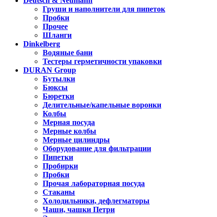
Deutsch & Neumann
Груши и наполнители для пипеток
Пробки
Прочее
Шланги
Dinkelberg
Водяные бани
Тестеры герметичности упаковки
DURAN Group
Бутылки
Бюксы
Бюретки
Делительные/капельные воронки
Колбы
Мерная посуда
Мерные колбы
Мерные цилиндры
Оборудование для фильтрации
Пипетки
Пробирки
Пробки
Прочая лабораторная посуда
Стаканы
Холодильники, дефлегматоры
Чаши, чашки Петри