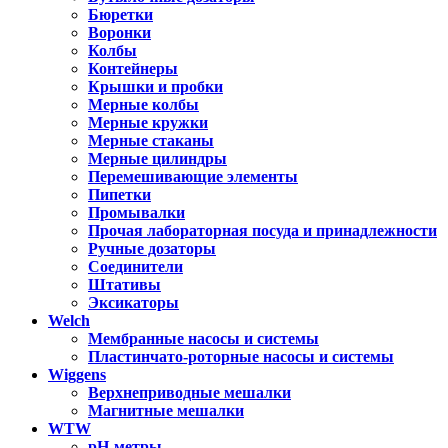
Бюретки
Воронки
Колбы
Контейнеры
Крышки и пробки
Мерные колбы
Мерные кружки
Мерные стаканы
Мерные цилиндры
Перемешивающие элементы
Пипетки
Промывалки
Прочая лабораторная посуда и принадлежности
Ручные дозаторы
Соединители
Штативы
Эксикаторы
Welch
Мембранные насосы и системы
Пластинчато-роторные насосы и системы
Wiggens
Верхнеприводные мешалки
Магнитные мешалки
WTW
pH-метры