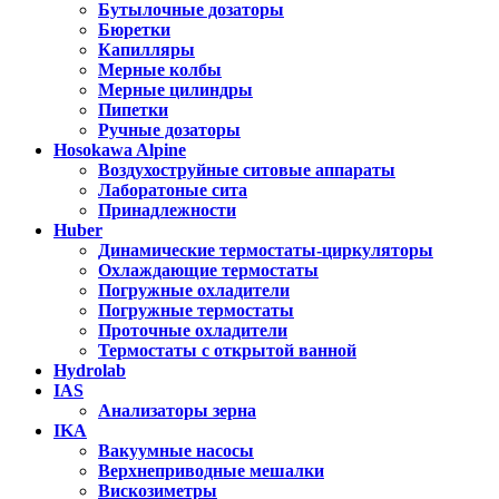
Бутылочные дозаторы
Бюретки
Капилляры
Мерные колбы
Мерные цилиндры
Пипетки
Ручные дозаторы
Hosokawa Alpine
Воздухоструйные ситовые аппараты
Лаборатоные сита
Принадлежности
Huber
Динамические термостаты-циркуляторы
Охлаждающие термостаты
Погружные охладители
Погружные термостаты
Проточные охладители
Термостаты с открытой ванной
Hydrolab
IAS
Анализаторы зерна
IKA
Вакуумные насосы
Верхнеприводные мешалки
Вискозиметры