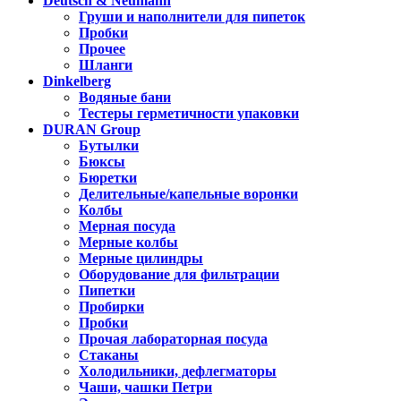
Deutsch & Neumann
Груши и наполнители для пипеток
Пробки
Прочее
Шланги
Dinkelberg
Водяные бани
Тестеры герметичности упаковки
DURAN Group
Бутылки
Бюксы
Бюретки
Делительные/капельные воронки
Колбы
Мерная посуда
Мерные колбы
Мерные цилиндры
Оборудование для фильтрации
Пипетки
Пробирки
Пробки
Прочая лабораторная посуда
Стаканы
Холодильники, дефлегматоры
Чаши, чашки Петри