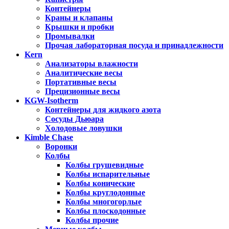
Контейнеры
Краны и клапаны
Крышки и пробки
Промывалки
Прочая лабораторная посуда и принадлежности
Kern
Анализаторы влажности
Аналитические весы
Портативные весы
Прецизионные весы
KGW-Isotherm
Контейнеры для жидкого азота
Сосуды Дьюара
Холодовые ловушки
Kimble Chase
Воронки
Колбы
Колбы грушевидные
Колбы испарительные
Колбы конические
Колбы круглодонные
Колбы многогорлые
Колбы плоскодонные
Колбы прочие