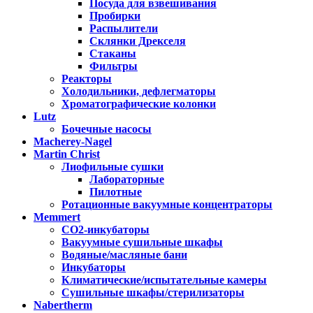
Посуда для взвешивания
Пробирки
Распылители
Склянки Дрекселя
Стаканы
Фильтры
Реакторы
Холодильники, дефлегматоры
Хроматографические колонки
Lutz
Бочечные насосы
Macherey-Nagel
Martin Christ
Лиофильные сушки
Лабораторные
Пилотные
Ротационные вакуумные концентраторы
Memmert
CO2-инкубаторы
Вакуумные сушильные шкафы
Водяные/масляные бани
Инкубаторы
Климатические/испытательные камеры
Сушильные шкафы/стерилизаторы
Nabertherm