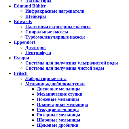
Эксикаторы
Edmund Bühler
Инфракрасные нагреватели
Шейкеры
Edwards
Пластинчато-роторные насосы
Спиральные насосы
Турбомолекулярные насосы
Eppendorf
Дозаторы
Центрифуги
Evoqua
Системы для получения ультрачистой воды
Системы для получения чистой воды
Fritsch
Лабораторные сита
Мельницы/дробилки/ступки
Дисковые мельницы
Механические ступки
Ножевые мельницы
Планетарные мельницы
Режущие мельницы
Роторные мельницы
Шаровые мельницы
Щековые дробилки