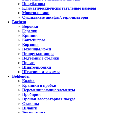
Инкубаторы
Климатические/испытательные камеры
Морозильники
Сушильные шкафы/стерилизаторы
Bochem
Воронки
Горелки
Ёршики
Контейнеры
Корзины
Ножницы/ножи
Пинцеты/щипцы
Подъемные столики
Прочее
Шпатели/совки
Штативы и зажимы
Bohlender
Колбы
Крышки и пробки
Перемешивающие элементы
Пробирки
Прочая лабораторная посуда
Стаканы
Шланги
Эксикаторы