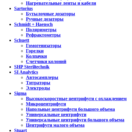
Нагревательные ленты и кабели
Sartorius
Бутылочные дозаторы
Ручные дозаторы
Schmidt + Haensch
Поляриметры
Рефрактометры
Schuett
Гомогенизаторы
Горелки
Колпачки
Счетчики колоний
SHP Steriltechnik
SI Analytics
Автосамплеры
Титраторы
Электроды
Sigma
Высокоскоростные центрифуги с охлаждением
Микроцентрифуги
Напольные центрифуги большого объема
Универсальные центрифуги
Универсальные центрифуги большого объема
Центрифуги малого объема
Stuart