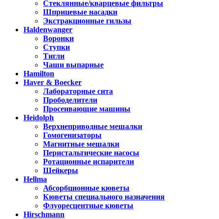
Стеклянные/кварцевые фильтры
Шприцевые насадки
Экстракционные гильзы
Haldenwanger
Воронки
Ступки
Тигли
Чаши выпарные
Hamilton
Haver & Boecker
Лабораторные сита
Прободелители
Просеивающие машины
Heidolph
Верхнеприводные мешалки
Гомогенизаторы
Магнитные мешалки
Перистальтические насосы
Ротационные испарители
Шейкеры
Hellma
Абсорбционные кюветы
Кюветы специального назначения
Флуоресцентные кюветы
Hirschmann