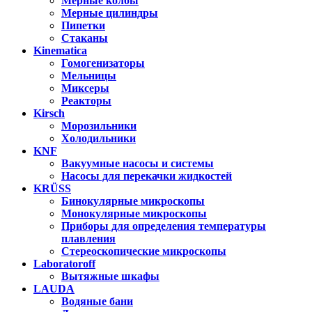
Мерные колбы
Мерные цилиндры
Пипетки
Стаканы
Kinematica
Гомогенизаторы
Мельницы
Миксеры
Реакторы
Kirsch
Морозильники
Холодильники
KNF
Вакуумные насосы и системы
Насосы для перекачки жидкостей
KRÜSS
Бинокулярные микроскопы
Монокулярные микроскопы
Приборы для определения температуры
плавления
Стереоскопические микроскопы
Laboratoroff
Вытяжные шкафы
LAUDA
Водяные бани