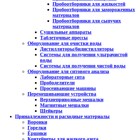
Пробоотборники для жидкостей
Пробоотборники для замороженных
материалов
Пробоотборники для сыпучих
материалов
Сушильные аппараты
Таблеточные прессы
Оборудование для очистки воды
Дистилляторы/бидистилляторы
Системы для получения ультрачистой
воды
Системы для получения чистой воды
Оборудование для ситового анализа
Лабораторные сита
Прободелители
Просеивающие машины
Перемешивающие устройства
Верхнеприводные мешалки
Магнитные мешалки
Шейкеры
Принадлежности и расходные материалы
Воронки
Горелки
Ёршики
Контейнеры для жидкого азота