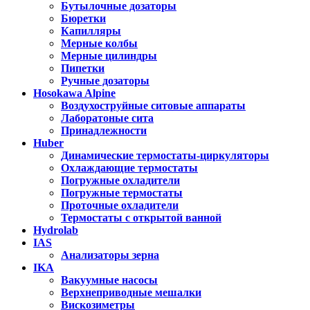
Бутылочные дозаторы
Бюретки
Капилляры
Мерные колбы
Мерные цилиндры
Пипетки
Ручные дозаторы
Hosokawa Alpine
Воздухоструйные ситовые аппараты
Лаборатоные сита
Принадлежности
Huber
Динамические термостаты-циркуляторы
Охлаждающие термостаты
Погружные охладители
Погружные термостаты
Проточные охладители
Термостаты с открытой ванной
Hydrolab
IAS
Анализаторы зерна
IKA
Вакуумные насосы
Верхнеприводные мешалки
Вискозиметры