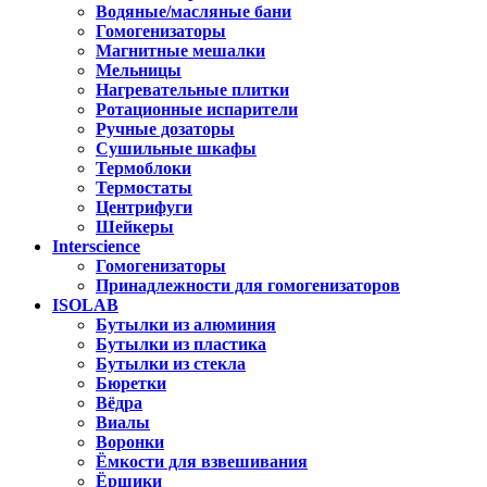
Водяные/масляные бани
Гомогенизаторы
Магнитные мешалки
Мельницы
Нагревательные плитки
Ротационные испарители
Ручные дозаторы
Сушильные шкафы
Термоблоки
Термостаты
Центрифуги
Шейкеры
Interscience
Гомогенизаторы
Принадлежности для гомогенизаторов
ISOLAB
Бутылки из алюминия
Бутылки из пластика
Бутылки из стекла
Бюретки
Вёдра
Виалы
Воронки
Ёмкости для взвешивания
Ёршики