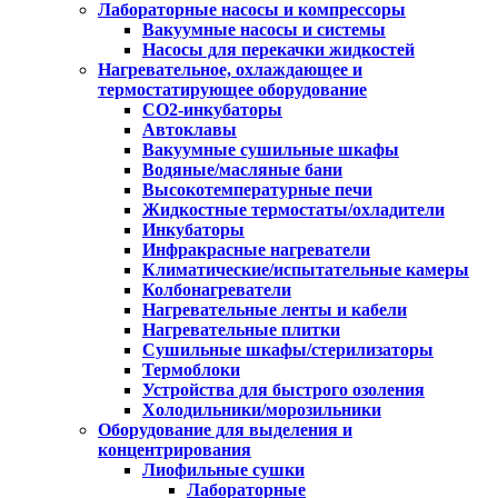
Лабораторные насосы и компрессоры
Вакуумные насосы и системы
Насосы для перекачки жидкостей
Нагревательное, охлаждающее и
термостатирующее оборудование
CO2-инкубаторы
Автоклавы
Вакуумные сушильные шкафы
Водяные/масляные бани
Высокотемпературные печи
Жидкостные термостаты/охладители
Инкубаторы
Инфракрасные нагреватели
Климатические/испытательные камеры
Колбонагреватели
Нагревательные ленты и кабели
Нагревательные плитки
Сушильные шкафы/стерилизаторы
Термоблоки
Устройства для быстрого озоления
Холодильники/морозильники
Оборудование для выделения и
концентрирования
Лиофильные сушки
Лабораторные