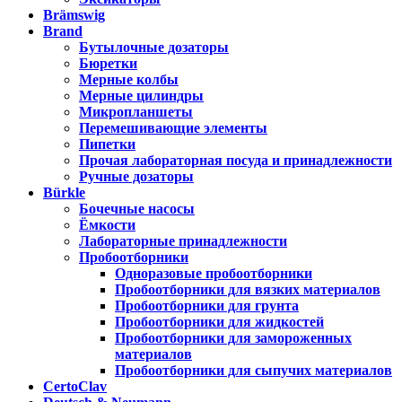
Brämswig
Brand
Бутылочные дозаторы
Бюретки
Мерные колбы
Мерные цилиндры
Микропланшеты
Перемешивающие элементы
Пипетки
Прочая лабораторная посуда и принадлежности
Ручные дозаторы
Bürkle
Бочечные насосы
Ёмкости
Лабораторные принадлежности
Пробоотборники
Одноразовые пробоотборники
Пробоотборники для вязких материалов
Пробоотборники для грунта
Пробоотборники для жидкостей
Пробоотборники для замороженных
материалов
Пробоотборники для сыпучих материалов
CertoClav