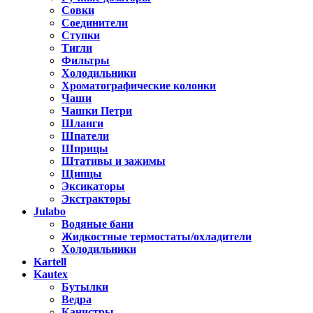
Совки
Соединители
Ступки
Тигли
Фильтры
Холодильники
Хроматографические колонки
Чаши
Чашки Петри
Шланги
Шпатели
Шприцы
Штативы и зажимы
Щипцы
Эксикаторы
Экстракторы
Julabo
Водяные бани
Жидкостные термостаты/охладители
Холодильники
Kartell
Kautex
Бутылки
Ведра
Канистры