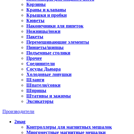
Корзины
Краны и клапаны
Крышки и пробки
Кюветы
Наконечники для пипеток
Ножницы/ножи
Пакеты
Перемешивающие элементы
Пинцеты/щипцы
Подъемные столики
Прочее
Соединители
Сосуды Дьюара
Холодовые ловушки
Шланги
Шпатели/совки
Шприцы
Штативы и зажимы
Эксикаторы
Производители
2mag
Контроллеры для магнитных мешалок
Многоместные магнитные мешалки