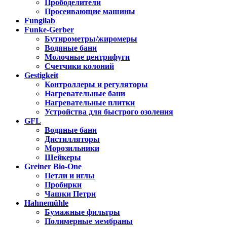
Прободелители
Просеивающие машины
Fungilab
Funke-Gerber
Бутирометры/жиромеры
Водяные бани
Молочные центрифуги
Счетчики колоний
Gestigkeit
Контроллеры и регуляторы
Нагревательные бани
Нагревательные плитки
Устройства для быстрого озоления
GFL
Водяные бани
Дистилляторы
Морозильники
Шейкеры
Greiner Bio-One
Петли и иглы
Пробирки
Чашки Петри
Hahnemühle
Бумажные фильтры
Полимерные мембраны