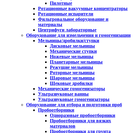
Пилотные
Ротационные вакуумные концентраторы
Ротационные испарители
Фильтровальное оборудование и
материалы
Центрифуги лабораторные
Оборудование для измельчения и гомогенизации
Мельницы/дробилки/ступки
Дисковые мельницы
Механические ступки
Ножевые мельницы
Планетарные мельницы
Режущие мельницы
Роторные мельницы
Шаровые мельницы
Щековые дробилки
Механические гомогенизаторы
Ультразвуковые ванны
Ультразвуковые гомогенизаторы
Оборудование для отбора и подготовки проб
Пробоотборники
Одноразовые пробоотборники
Пробоотборники для вязких
материалов
Пробоотборники для грунта