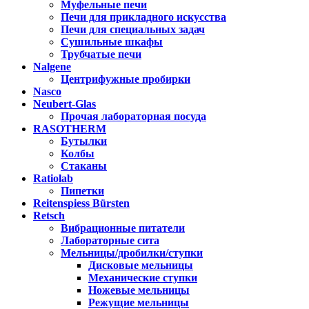
Муфельные печи
Печи для прикладного искусства
Печи для специальных задач
Сушильные шкафы
Трубчатые печи
Nalgene
Центрифужные пробирки
Nasco
Neubert-Glas
Прочая лабораторная посуда
RASOTHERM
Бутылки
Колбы
Стаканы
Ratiolab
Пипетки
Reitenspiess Bürsten
Retsch
Вибрационные питатели
Лабораторные сита
Мельницы/дробилки/ступки
Дисковые мельницы
Механические ступки
Ножевые мельницы
Режущие мельницы