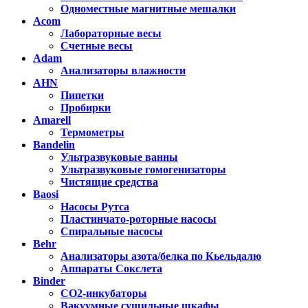
Одноместные магнитные мешалки
Acom
Лабораторные весы
Счетные весы
Adam
Анализаторы влажности
AHN
Пипетки
Пробирки
Amarell
Термометры
Bandelin
Ультразвуковые ванны
Ультразвуковые гомогенизаторы
Чистящие средства
Baosi
Насосы Рутса
Пластинчато-роторные насосы
Спиральные насосы
Behr
Анализаторы азота/белка по Кьельдалю
Аппараты Сокслета
Binder
CO2-инкубаторы
Вакуумные сушильные шкафы