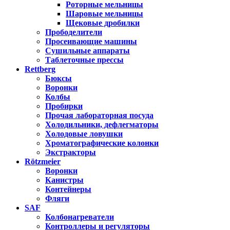
Роторные мельницы
Шаровые мельницы
Щековые дробилки
Прободелители
Просеивающие машины
Сушильные аппараты
Таблеточные прессы
Rettberg
Бюксы
Воронки
Колбы
Пробирки
Прочая лабораторная посуда
Холодильники, дефлегматоры
Холодовые ловушки
Хроматографические колонки
Экстракторы
Rötzmeier
Воронки
Канистры
Контейнеры
Фляги
SAF
Колбонагреватели
Контроллеры и регуляторы