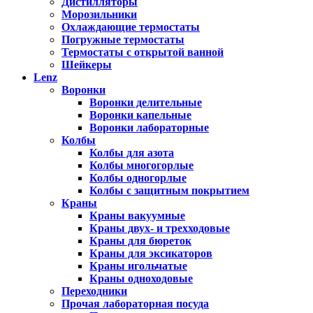
Дистилляторы
Морозильники
Охлаждающие термостаты
Погружные термостаты
Термостаты с открытой ванной
Шейкеры
Lenz
Воронки
Воронки делительные
Воронки капельные
Воронки лабораторные
Колбы
Колбы для азота
Колбы многогорлые
Колбы одногорлые
Колбы с защитным покрытием
Краны
Краны вакуумные
Краны двух- и трехходовые
Краны для бюреток
Краны для эксикаторов
Краны игольчатые
Краны одноходовые
Переходники
Прочая лабораторная посуда