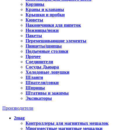
Корзины
Краны и клапаны
Крышки и пробки
Кюветы
Наконечники для пипеток
Ножницы/ножи
Пакеты
Перемешивающие элементы
Пинцеты/щипцы
Подъемные столики
Прочее
Соединители
Сосуды Дьюара
Холодовые ловушки
Шланги
Шпатели/совки
Шприцы
Штативы и зажимы
Эксикаторы
Производители
2mag
Контроллеры для магнитных мешалок
Многоместные магнитные мешалки