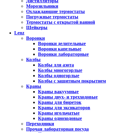
Дистилляторы
Морозильники
Охлаждающие термостаты
Погружные термостаты
Термостаты с открытой ванной
Шейкеры
Lenz
Воронки
Воронки делительные
Воронки капельные
Воронки лабораторные
Колбы
Колбы для азота
Колбы многогорлые
Колбы одногорлые
Колбы с защитным покрытием
Краны
Краны вакуумные
Краны двух- и трехходовые
Краны для бюреток
Краны для эксикаторов
Краны игольчатые
Краны одноходовые
Переходники
Прочая лабораторная посуда