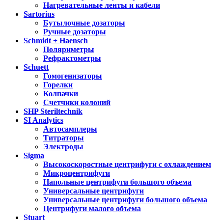
Нагревательные ленты и кабели
Sartorius
Бутылочные дозаторы
Ручные дозаторы
Schmidt + Haensch
Поляриметры
Рефрактометры
Schuett
Гомогенизаторы
Горелки
Колпачки
Счетчики колоний
SHP Steriltechnik
SI Analytics
Автосамплеры
Титраторы
Электроды
Sigma
Высокоскоростные центрифуги с охлаждением
Микроцентрифуги
Напольные центрифуги большого объема
Универсальные центрифуги
Универсальные центрифуги большого объема
Центрифуги малого объема
Stuart