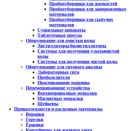
Пробоотборники для жидкостей
Пробоотборники для замороженных
материалов
Пробоотборники для сыпучих
материалов
Сушильные аппараты
Таблеточные прессы
Оборудование для очистки воды
Дистилляторы/бидистилляторы
Системы для получения ультрачистой
воды
Системы для получения чистой воды
Оборудование для ситового анализа
Лабораторные сита
Прободелители
Просеивающие машины
Перемешивающие устройства
Верхнеприводные мешалки
Магнитные мешалки
Шейкеры
Принадлежности и расходные материалы
Воронки
Горелки
Ёршики
Контейнеры для жидкого азота