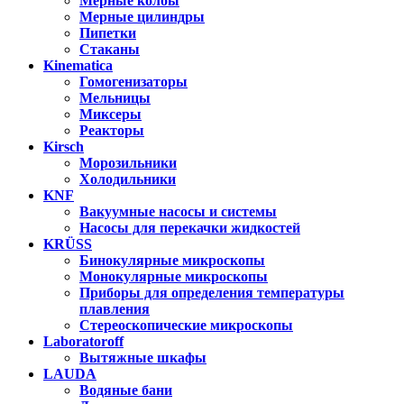
Мерные колбы
Мерные цилиндры
Пипетки
Стаканы
Kinematica
Гомогенизаторы
Мельницы
Миксеры
Реакторы
Kirsch
Морозильники
Холодильники
KNF
Вакуумные насосы и системы
Насосы для перекачки жидкостей
KRÜSS
Бинокулярные микроскопы
Монокулярные микроскопы
Приборы для определения температуры
плавления
Стереоскопические микроскопы
Laboratoroff
Вытяжные шкафы
LAUDA
Водяные бани