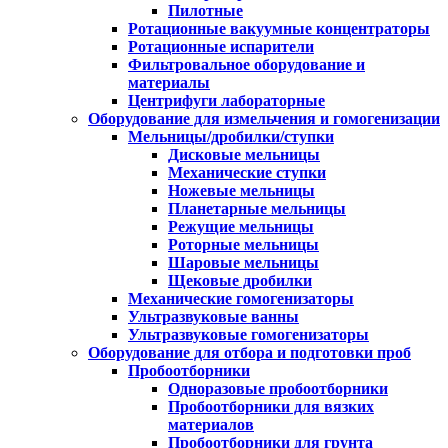
Пилотные
Ротационные вакуумные концентраторы
Ротационные испарители
Фильтровальное оборудование и
материалы
Центрифуги лабораторные
Оборудование для измельчения и гомогенизации
Мельницы/дробилки/ступки
Дисковые мельницы
Механические ступки
Ножевые мельницы
Планетарные мельницы
Режущие мельницы
Роторные мельницы
Шаровые мельницы
Щековые дробилки
Механические гомогенизаторы
Ультразвуковые ванны
Ультразвуковые гомогенизаторы
Оборудование для отбора и подготовки проб
Пробоотборники
Одноразовые пробоотборники
Пробоотборники для вязких
материалов
Пробоотборники для грунта