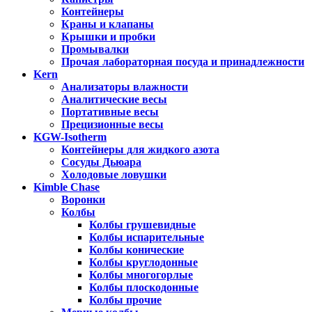
Контейнеры
Краны и клапаны
Крышки и пробки
Промывалки
Прочая лабораторная посуда и принадлежности
Kern
Анализаторы влажности
Аналитические весы
Портативные весы
Прецизионные весы
KGW-Isotherm
Контейнеры для жидкого азота
Сосуды Дьюара
Холодовые ловушки
Kimble Chase
Воронки
Колбы
Колбы грушевидные
Колбы испарительные
Колбы конические
Колбы круглодонные
Колбы многогорлые
Колбы плоскодонные
Колбы прочие