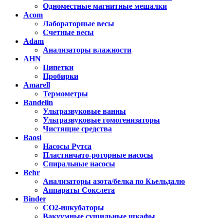
Одноместные магнитные мешалки
Acom
Лабораторные весы
Счетные весы
Adam
Анализаторы влажности
AHN
Пипетки
Пробирки
Amarell
Термометры
Bandelin
Ультразвуковые ванны
Ультразвуковые гомогенизаторы
Чистящие средства
Baosi
Насосы Рутса
Пластинчато-роторные насосы
Спиральные насосы
Behr
Анализаторы азота/белка по Кьельдалю
Аппараты Сокслета
Binder
CO2-инкубаторы
Вакуумные сушильные шкафы