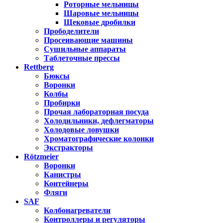
Роторные мельницы
Шаровые мельницы
Щековые дробилки
Прободелители
Просеивающие машины
Сушильные аппараты
Таблеточные прессы
Rettberg
Бюксы
Воронки
Колбы
Пробирки
Прочая лабораторная посуда
Холодильники, дефлегматоры
Холодовые ловушки
Хроматографические колонки
Экстракторы
Rötzmeier
Воронки
Канистры
Контейнеры
Фляги
SAF
Колбонагреватели
Контроллеры и регуляторы