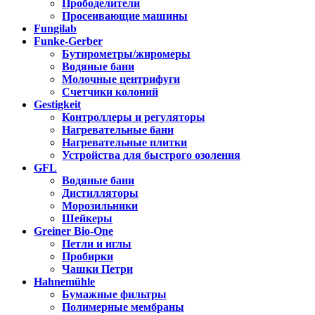
Прободелители
Просеивающие машины
Fungilab
Funke-Gerber
Бутирометры/жиромеры
Водяные бани
Молочные центрифуги
Счетчики колоний
Gestigkeit
Контроллеры и регуляторы
Нагревательные бани
Нагревательные плитки
Устройства для быстрого озоления
GFL
Водяные бани
Дистилляторы
Морозильники
Шейкеры
Greiner Bio-One
Петли и иглы
Пробирки
Чашки Петри
Hahnemühle
Бумажные фильтры
Полимерные мембраны