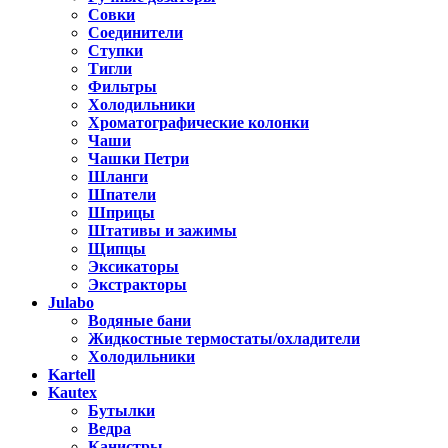
Совки
Соединители
Ступки
Тигли
Фильтры
Холодильники
Хроматографические колонки
Чаши
Чашки Петри
Шланги
Шпатели
Шприцы
Штативы и зажимы
Щипцы
Эксикаторы
Экстракторы
Julabo
Водяные бани
Жидкостные термостаты/охладители
Холодильники
Kartell
Kautex
Бутылки
Ведра
Канистры