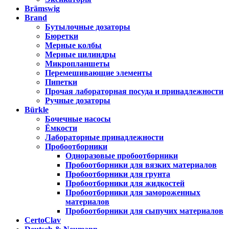
Brämswig
Brand
Бутылочные дозаторы
Бюретки
Мерные колбы
Мерные цилиндры
Микропланшеты
Перемешивающие элементы
Пипетки
Прочая лабораторная посуда и принадлежности
Ручные дозаторы
Bürkle
Бочечные насосы
Ёмкости
Лабораторные принадлежности
Пробоотборники
Одноразовые пробоотборники
Пробоотборники для вязких материалов
Пробоотборники для грунта
Пробоотборники для жидкостей
Пробоотборники для замороженных
материалов
Пробоотборники для сыпучих материалов
CertoClav