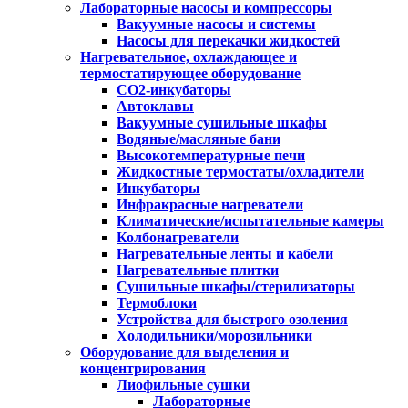
Лабораторные насосы и компрессоры
Вакуумные насосы и системы
Насосы для перекачки жидкостей
Нагревательное, охлаждающее и
термостатирующее оборудование
CO2-инкубаторы
Автоклавы
Вакуумные сушильные шкафы
Водяные/масляные бани
Высокотемпературные печи
Жидкостные термостаты/охладители
Инкубаторы
Инфракрасные нагреватели
Климатические/испытательные камеры
Колбонагреватели
Нагревательные ленты и кабели
Нагревательные плитки
Сушильные шкафы/стерилизаторы
Термоблоки
Устройства для быстрого озоления
Холодильники/морозильники
Оборудование для выделения и
концентрирования
Лиофильные сушки
Лабораторные