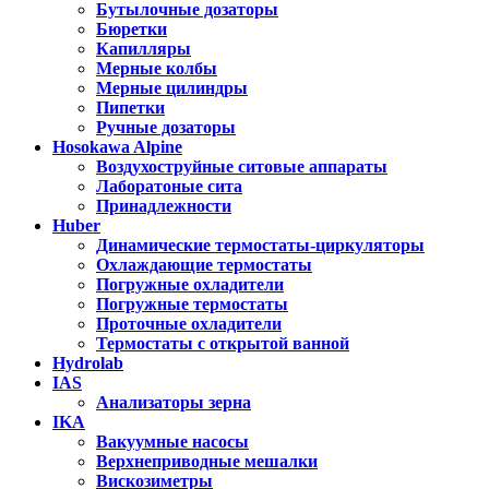
Бутылочные дозаторы
Бюретки
Капилляры
Мерные колбы
Мерные цилиндры
Пипетки
Ручные дозаторы
Hosokawa Alpine
Воздухоструйные ситовые аппараты
Лаборатоные сита
Принадлежности
Huber
Динамические термостаты-циркуляторы
Охлаждающие термостаты
Погружные охладители
Погружные термостаты
Проточные охладители
Термостаты с открытой ванной
Hydrolab
IAS
Анализаторы зерна
IKA
Вакуумные насосы
Верхнеприводные мешалки
Вискозиметры