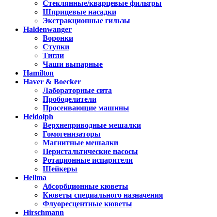
Стеклянные/кварцевые фильтры
Шприцевые насадки
Экстракционные гильзы
Haldenwanger
Воронки
Ступки
Тигли
Чаши выпарные
Hamilton
Haver & Boecker
Лабораторные сита
Прободелители
Просеивающие машины
Heidolph
Верхнеприводные мешалки
Гомогенизаторы
Магнитные мешалки
Перистальтические насосы
Ротационные испарители
Шейкеры
Hellma
Абсорбционные кюветы
Кюветы специального назначения
Флуоресцентные кюветы
Hirschmann