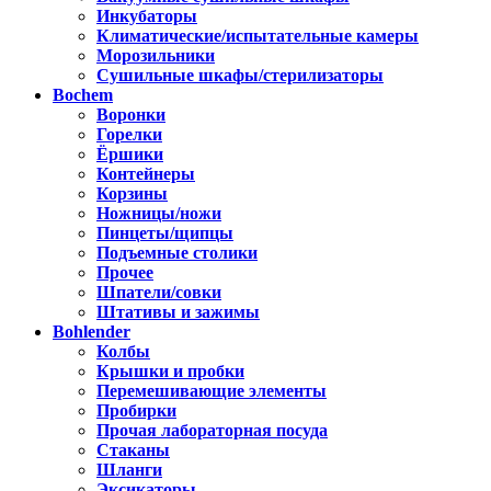
Инкубаторы
Климатические/испытательные камеры
Морозильники
Сушильные шкафы/стерилизаторы
Bochem
Воронки
Горелки
Ёршики
Контейнеры
Корзины
Ножницы/ножи
Пинцеты/щипцы
Подъемные столики
Прочее
Шпатели/совки
Штативы и зажимы
Bohlender
Колбы
Крышки и пробки
Перемешивающие элементы
Пробирки
Прочая лабораторная посуда
Стаканы
Шланги
Эксикаторы