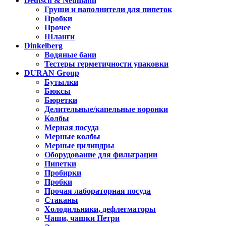
Deutsch & Neumann
Груши и наполнители для пипеток
Пробки
Прочее
Шланги
Dinkelberg
Водяные бани
Тестеры герметичности упаковки
DURAN Group
Бутылки
Бюксы
Бюретки
Делительные/капельные воронки
Колбы
Мерная посуда
Мерные колбы
Мерные цилиндры
Оборудование для фильтрации
Пипетки
Пробирки
Пробки
Прочая лабораторная посуда
Стаканы
Холодильники, дефлегматоры
Чаши, чашки Петри