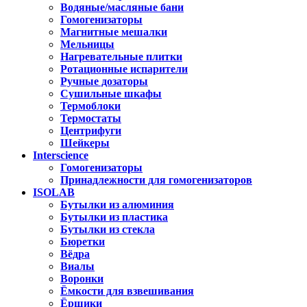
Водяные/масляные бани
Гомогенизаторы
Магнитные мешалки
Мельницы
Нагревательные плитки
Ротационные испарители
Ручные дозаторы
Сушильные шкафы
Термоблоки
Термостаты
Центрифуги
Шейкеры
Interscience
Гомогенизаторы
Принадлежности для гомогенизаторов
ISOLAB
Бутылки из алюминия
Бутылки из пластика
Бутылки из стекла
Бюретки
Вёдра
Виалы
Воронки
Ёмкости для взвешивания
Ёршики