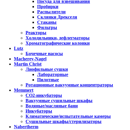
Посуда для взвешивания
Пробирки
Распылители
Склянки Дрекселя
Стаканы
Фильтры
Реакторы
Холодильники, дефлегматоры
Хроматографические колонки
Lutz
Бочечные насосы
Macherey-Nagel
Martin Christ
Лиофильные сушки
Лабораторные
Пилотные
Ротационные вакуумные концентраторы
Memmert
CO2-инкубаторы
Вакуумные сушильные шкафы
Водяные/масляные бани
Инкубаторы
Климатические/испытательные камеры
Сушильные шкафы/стерилизаторы
Nabertherm