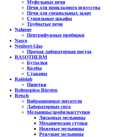
Муфельные печи
Печи для прикладного искусства
Печи для специальных задач
Сушильные шкафы
Трубчатые печи
Nalgene
Центрифужные пробирки
Nasco
Neubert-Glas
Прочая лабораторная посуда
RASOTHERM
Бутылки
Колбы
Стаканы
Ratiolab
Пипетки
Reitenspiess Bürsten
Retsch
Вибрационные питатели
Лабораторные сита
Мельницы/дробилки/ступки
Дисковые мельницы
Механические ступки
Ножевые мельницы
Режущие мельницы