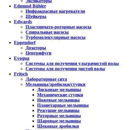
Эксикаторы
Edmund Bühler
Инфракрасные нагреватели
Шейкеры
Edwards
Пластинчато-роторные насосы
Спиральные насосы
Турбомолекулярные насосы
Eppendorf
Дозаторы
Центрифуги
Evoqua
Системы для получения ультрачистой воды
Системы для получения чистой воды
Fritsch
Лабораторные сита
Мельницы/дробилки/ступки
Дисковые мельницы
Механические ступки
Ножевые мельницы
Планетарные мельницы
Режущие мельницы
Роторные мельницы
Шаровые мельницы
Щековые дробилки