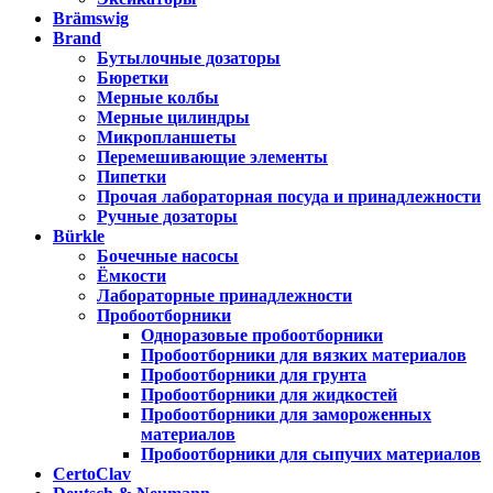
Brämswig
Brand
Бутылочные дозаторы
Бюретки
Мерные колбы
Мерные цилиндры
Микропланшеты
Перемешивающие элементы
Пипетки
Прочая лабораторная посуда и принадлежности
Ручные дозаторы
Bürkle
Бочечные насосы
Ёмкости
Лабораторные принадлежности
Пробоотборники
Одноразовые пробоотборники
Пробоотборники для вязких материалов
Пробоотборники для грунта
Пробоотборники для жидкостей
Пробоотборники для замороженных
материалов
Пробоотборники для сыпучих материалов
CertoClav