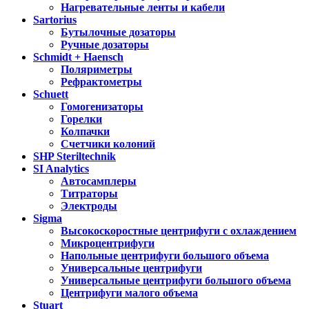
Нагревательные ленты и кабели
Sartorius
Бутылочные дозаторы
Ручные дозаторы
Schmidt + Haensch
Поляриметры
Рефрактометры
Schuett
Гомогенизаторы
Горелки
Колпачки
Счетчики колоний
SHP Steriltechnik
SI Analytics
Автосамплеры
Титраторы
Электроды
Sigma
Высокоскоростные центрифуги с охлаждением
Микроцентрифуги
Напольные центрифуги большого объема
Универсальные центрифуги
Универсальные центрифуги большого объема
Центрифуги малого объема
Stuart