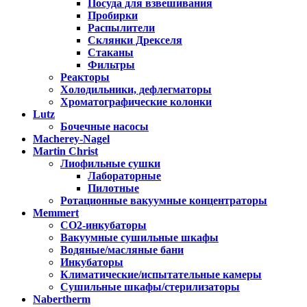
Посуда для взвешивания
Пробирки
Распылители
Склянки Дрекселя
Стаканы
Фильтры
Реакторы
Холодильники, дефлегматоры
Хроматографические колонки
Lutz
Бочечные насосы
Macherey-Nagel
Martin Christ
Лиофильные сушки
Лабораторные
Пилотные
Ротационные вакуумные концентраторы
Memmert
CO2-инкубаторы
Вакуумные сушильные шкафы
Водяные/масляные бани
Инкубаторы
Климатические/испытательные камеры
Сушильные шкафы/стерилизаторы
Nabertherm