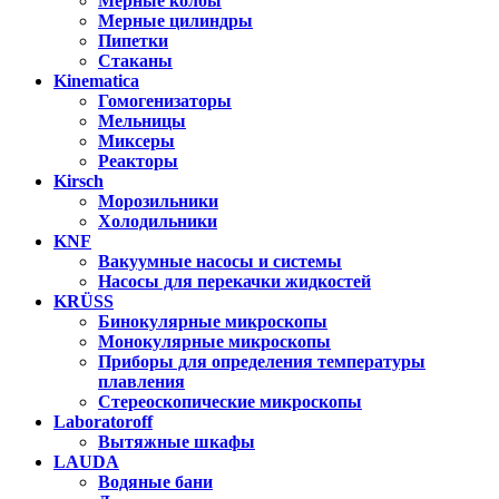
Мерные колбы
Мерные цилиндры
Пипетки
Стаканы
Kinematica
Гомогенизаторы
Мельницы
Миксеры
Реакторы
Kirsch
Морозильники
Холодильники
KNF
Вакуумные насосы и системы
Насосы для перекачки жидкостей
KRÜSS
Бинокулярные микроскопы
Монокулярные микроскопы
Приборы для определения температуры
плавления
Стереоскопические микроскопы
Laboratoroff
Вытяжные шкафы
LAUDA
Водяные бани