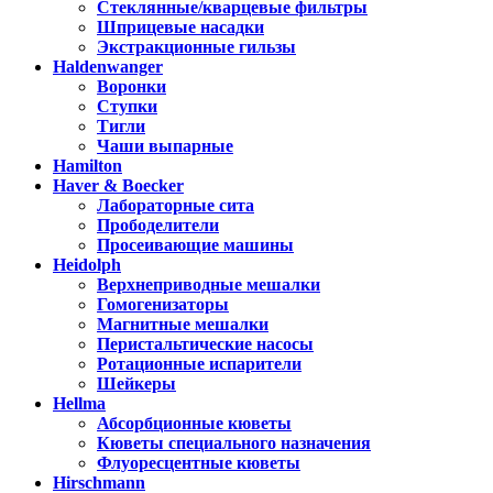
Стеклянные/кварцевые фильтры
Шприцевые насадки
Экстракционные гильзы
Haldenwanger
Воронки
Ступки
Тигли
Чаши выпарные
Hamilton
Haver & Boecker
Лабораторные сита
Прободелители
Просеивающие машины
Heidolph
Верхнеприводные мешалки
Гомогенизаторы
Магнитные мешалки
Перистальтические насосы
Ротационные испарители
Шейкеры
Hellma
Абсорбционные кюветы
Кюветы специального назначения
Флуоресцентные кюветы
Hirschmann