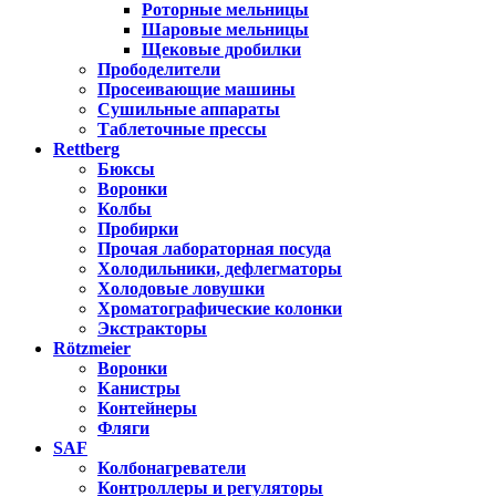
Роторные мельницы
Шаровые мельницы
Щековые дробилки
Прободелители
Просеивающие машины
Сушильные аппараты
Таблеточные прессы
Rettberg
Бюксы
Воронки
Колбы
Пробирки
Прочая лабораторная посуда
Холодильники, дефлегматоры
Холодовые ловушки
Хроматографические колонки
Экстракторы
Rötzmeier
Воронки
Канистры
Контейнеры
Фляги
SAF
Колбонагреватели
Контроллеры и регуляторы