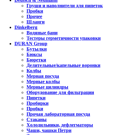
Deutsch & Neumann
Груши и наполнители для пипеток
Пробки
Прочее
Шланги
Dinkelberg
Водяные бани
Тестеры герметичности упаковки
DURAN Group
Бутылки
Бюксы
Бюретки
Делительные/капельные воронки
Колбы
Мерная посуда
Мерные колбы
Мерные цилиндры
Оборудование для фильтрации
Пипетки
Пробирки
Пробки
Прочая лабораторная посуда
Стаканы
Холодильники, дефлегматоры
Чаши, чашки Петри