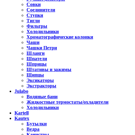
Совки
Соединители
Ступки
Тигли
Фильтры
Холодильники
Хроматографические колонки
Чаши
Чашки Петри
Шланги
Шпатели
Шприцы
Штативы и зажимы
Щипцы
Эксикаторы
Экстракторы
Julabo
Водяные бани
Жидкостные термостаты/охладители
Холодильники
Kartell
Kautex
Бутылки
Ведра
Канистры