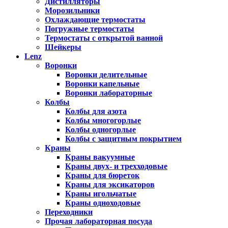
Дистилляторы
Морозильники
Охлаждающие термостаты
Погружные термостаты
Термостаты с открытой ванной
Шейкеры
Lenz
Воронки
Воронки делительные
Воронки капельные
Воронки лабораторные
Колбы
Колбы для азота
Колбы многогорлые
Колбы одногорлые
Колбы с защитным покрытием
Краны
Краны вакуумные
Краны двух- и трехходовые
Краны для бюреток
Краны для эксикаторов
Краны игольчатые
Краны одноходовые
Переходники
Прочая лабораторная посуда