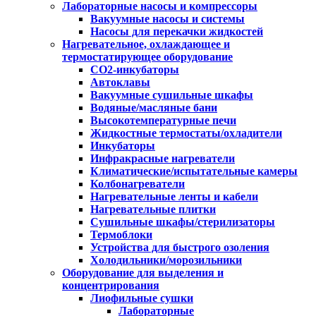
Лабораторные насосы и компрессоры
Вакуумные насосы и системы
Насосы для перекачки жидкостей
Нагревательное, охлаждающее и
термостатирующее оборудование
CO2-инкубаторы
Автоклавы
Вакуумные сушильные шкафы
Водяные/масляные бани
Высокотемпературные печи
Жидкостные термостаты/охладители
Инкубаторы
Инфракрасные нагреватели
Климатические/испытательные камеры
Колбонагреватели
Нагревательные ленты и кабели
Нагревательные плитки
Сушильные шкафы/стерилизаторы
Термоблоки
Устройства для быстрого озоления
Холодильники/морозильники
Оборудование для выделения и
концентрирования
Лиофильные сушки
Лабораторные