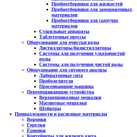
Пробоотборники для жидкостей
Пробоотборники для замороженных
материалов
Пробоотборники для сыпучих
материалов
Сушильные аппараты
Таблеточные прессы
Оборудование для очистки воды
Дистилляторы/бидистилляторы
Системы для получения ультрачистой
воды
Системы для получения чистой воды
Оборудование для ситового анализа
Лабораторные сита
Прободелители
Просеивающие машины
Перемешивающие устройства
Верхнеприводные мешалки
Магнитные мешалки
Шейкеры
Принадлежности и расходные материалы
Воронки
Горелки
Ёршики
Контейнеры для жидкого азота