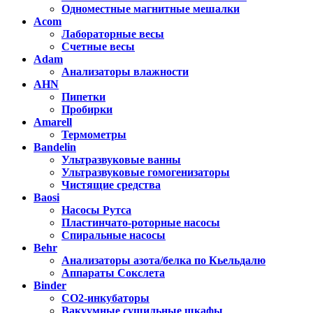
Одноместные магнитные мешалки
Acom
Лабораторные весы
Счетные весы
Adam
Анализаторы влажности
AHN
Пипетки
Пробирки
Amarell
Термометры
Bandelin
Ультразвуковые ванны
Ультразвуковые гомогенизаторы
Чистящие средства
Baosi
Насосы Рутса
Пластинчато-роторные насосы
Спиральные насосы
Behr
Анализаторы азота/белка по Кьельдалю
Аппараты Сокслета
Binder
CO2-инкубаторы
Вакуумные сушильные шкафы