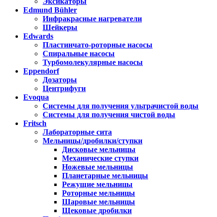
Эксикаторы
Edmund Bühler
Инфракрасные нагреватели
Шейкеры
Edwards
Пластинчато-роторные насосы
Спиральные насосы
Турбомолекулярные насосы
Eppendorf
Дозаторы
Центрифуги
Evoqua
Системы для получения ультрачистой воды
Системы для получения чистой воды
Fritsch
Лабораторные сита
Мельницы/дробилки/ступки
Дисковые мельницы
Механические ступки
Ножевые мельницы
Планетарные мельницы
Режущие мельницы
Роторные мельницы
Шаровые мельницы
Щековые дробилки