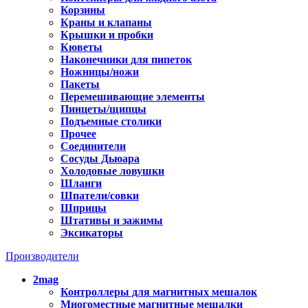
Корзины
Краны и клапаны
Крышки и пробки
Кюветы
Наконечники для пипеток
Ножницы/ножи
Пакеты
Перемешивающие элементы
Пинцеты/щипцы
Подъемные столики
Прочее
Соединители
Сосуды Дьюара
Холодовые ловушки
Шланги
Шпатели/совки
Шприцы
Штативы и зажимы
Эксикаторы
Производители
2mag
Контроллеры для магнитных мешалок
Многоместные магнитные мешалки