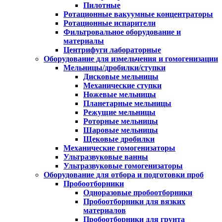
Пилотные
Ротационные вакуумные концентраторы
Ротационные испарители
Фильтровальное оборудование и
материалы
Центрифуги лабораторные
Оборудование для измельчения и гомогенизации
Мельницы/дробилки/ступки
Дисковые мельницы
Механические ступки
Ножевые мельницы
Планетарные мельницы
Режущие мельницы
Роторные мельницы
Шаровые мельницы
Щековые дробилки
Механические гомогенизаторы
Ультразвуковые ванны
Ультразвуковые гомогенизаторы
Оборудование для отбора и подготовки проб
Пробоотборники
Одноразовые пробоотборники
Пробоотборники для вязких
материалов
Пробоотборники для грунта