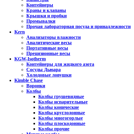
Контейнеры
Краны и клапаны
Крышки и пробки
Промывалки
Прочая лабораторная посуда и принадлежности
Kern
Анализаторы влажности
Аналитические весы
Портативные весы
Прецизионные весы
KGW-Isotherm
Контейнеры для жидкого азота
Сосуды Дьюара
Холодовые ловушки
Kimble Chase
Воронки
Колбы
Колбы грушевидные
Колбы испарительные
Колбы конические
Колбы круглодонные
Колбы многогорлые
Колбы плоскодонные
Колбы прочие