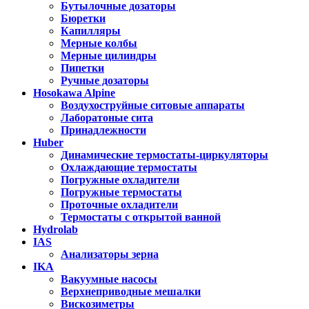
Бутылочные дозаторы
Бюретки
Капилляры
Мерные колбы
Мерные цилиндры
Пипетки
Ручные дозаторы
Hosokawa Alpine
Воздухоструйные ситовые аппараты
Лаборатоные сита
Принадлежности
Huber
Динамические термостаты-циркуляторы
Охлаждающие термостаты
Погружные охладители
Погружные термостаты
Проточные охладители
Термостаты с открытой ванной
Hydrolab
IAS
Анализаторы зерна
IKA
Вакуумные насосы
Верхнеприводные мешалки
Вискозиметры