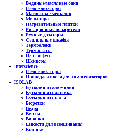
Водяные/масляные бани
Гомогенизаторы
Магнитные мешалки
Мельницы
Нагревательные плитки
Ротационные испарители
Ручные дозаторы
Сушильные шкафы
Термоблоки
Термостаты
Центрифуги
Шейкеры
Interscience
Гомогенизаторы
Принадлежности для гомогенизаторов
ISOLAB
Бутылки из алюминия
Бутылки из пластика
Бутылки из стекла
Бюретки
Вёдра
Виалы
Воронки
Ёмкости для взвешивания
Ёршики