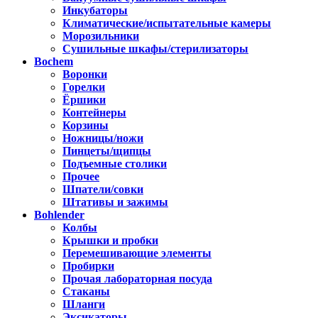
Инкубаторы
Климатические/испытательные камеры
Морозильники
Сушильные шкафы/стерилизаторы
Bochem
Воронки
Горелки
Ёршики
Контейнеры
Корзины
Ножницы/ножи
Пинцеты/щипцы
Подъемные столики
Прочее
Шпатели/совки
Штативы и зажимы
Bohlender
Колбы
Крышки и пробки
Перемешивающие элементы
Пробирки
Прочая лабораторная посуда
Стаканы
Шланги
Эксикаторы