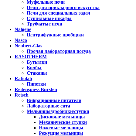
Муфельные печи
Печи для прикладного искусства
Печи для специальных задач
Сушильные шкафы
Трубчатые печи
Nalgene
Центрифужные пробирки
Nasco
Neubert-Glas
Прочая лабораторная посуда
RASOTHERM
Бутылки
Колбы
Стаканы
Ratiolab
Пипетки
Reitenspiess Bürsten
Retsch
Вибрационные питатели
Лабораторные сита
Мельницы/дробилки/ступки
Дисковые мельницы
Механические ступки
Ножевые мельницы
Режущие мельницы