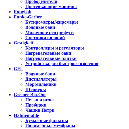
Прободелители
Просеивающие машины
Fungilab
Funke-Gerber
Бутирометры/жиромеры
Водяные бани
Молочные центрифуги
Счетчики колоний
Gestigkeit
Контроллеры и регуляторы
Нагревательные бани
Нагревательные плитки
Устройства для быстрого озоления
GFL
Водяные бани
Дистилляторы
Морозильники
Шейкеры
Greiner Bio-One
Петли и иглы
Пробирки
Чашки Петри
Hahnemühle
Бумажные фильтры
Полимерные мембраны