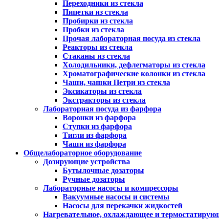
Переходники из стекла
Пипетки из стекла
Пробирки из стекла
Пробки из стекла
Прочая лабораторная посуда из стекла
Реакторы из стекла
Стаканы из стекла
Холодильники, дефлегматоры из стекла
Хроматографические колонки из стекла
Чаши, чашки Петри из стекла
Эксикаторы из стекла
Экстракторы из стекла
Лабораторная посуда из фарфора
Воронки из фарфора
Ступки из фарфора
Тигли из фарфора
Чаши из фарфора
Общелабораторное оборудование
Дозирующие устройства
Бутылочные дозаторы
Ручные дозаторы
Лабораторные насосы и компрессоры
Вакуумные насосы и системы
Насосы для перекачки жидкостей
Нагревательное, охлаждающее и термостатирую