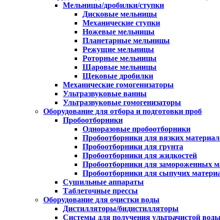
Мельницы/дробилки/ступки
Дисковые мельницы
Механические ступки
Ножевые мельницы
Планетарные мельницы
Режущие мельницы
Роторные мельницы
Шаровые мельницы
Щековые дробилки
Механические гомогенизаторы
Ультразвуковые ванны
Ультразвуковые гомогенизаторы
Оборудование для отбора и подготовки проб
Пробоотборники
Одноразовые пробоотборники
Пробоотборники для вязких материал
Пробоотборники для грунта
Пробоотборники для жидкостей
Пробоотборники для замороженных м
Пробоотборники для сыпучих матери
Сушильные аппараты
Таблеточные прессы
Оборудование для очистки воды
Дистилляторы/бидистилляторы
Системы для получения ультрачистой вод