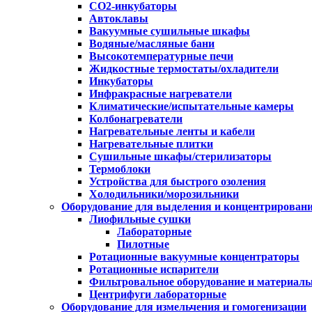
CO2-инкубаторы
Автоклавы
Вакуумные сушильные шкафы
Водяные/масляные бани
Высокотемпературные печи
Жидкостные термостаты/охладители
Инкубаторы
Инфракрасные нагреватели
Климатические/испытательные камеры
Колбонагреватели
Нагревательные ленты и кабели
Нагревательные плитки
Сушильные шкафы/стерилизаторы
Термоблоки
Устройства для быстрого озоления
Холодильники/морозильники
Оборудование для выделения и концентрирован
Лиофильные сушки
Лабораторные
Пилотные
Ротационные вакуумные концентраторы
Ротационные испарители
Фильтровальное оборудование и материал
Центрифуги лабораторные
Оборудование для измельчения и гомогенизации