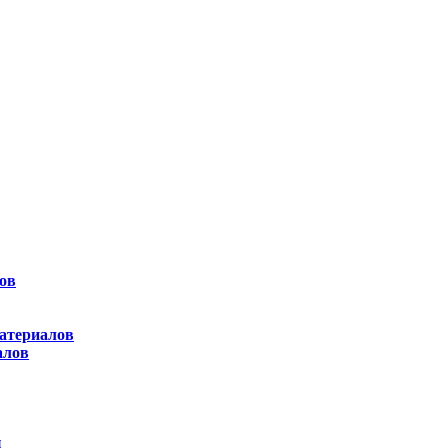
ов
атериалов
алов
ы