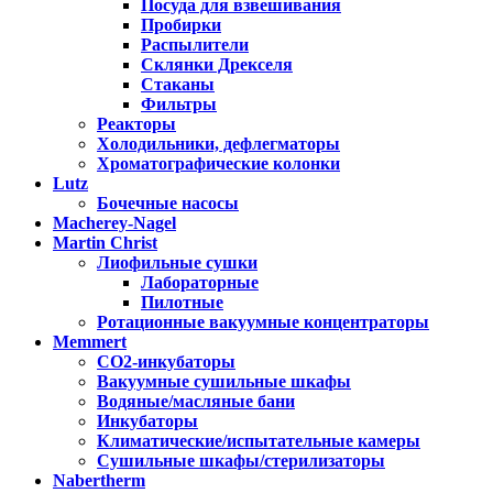
Посуда для взвешивания
Пробирки
Распылители
Склянки Дрекселя
Стаканы
Фильтры
Реакторы
Холодильники, дефлегматоры
Хроматографические колонки
Lutz
Бочечные насосы
Macherey-Nagel
Martin Christ
Лиофильные сушки
Лабораторные
Пилотные
Ротационные вакуумные концентраторы
Memmert
CO2-инкубаторы
Вакуумные сушильные шкафы
Водяные/масляные бани
Инкубаторы
Климатические/испытательные камеры
Сушильные шкафы/стерилизаторы
Nabertherm