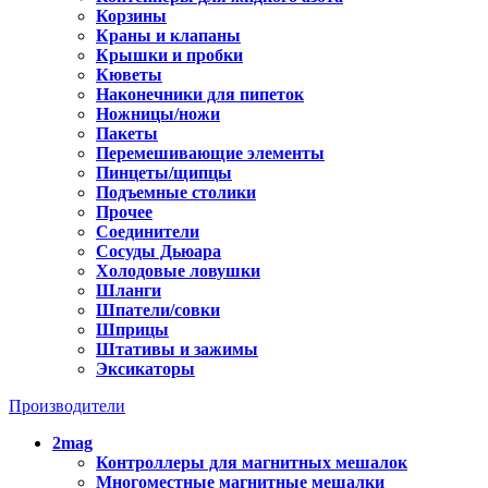
Корзины
Краны и клапаны
Крышки и пробки
Кюветы
Наконечники для пипеток
Ножницы/ножи
Пакеты
Перемешивающие элементы
Пинцеты/щипцы
Подъемные столики
Прочее
Соединители
Сосуды Дьюара
Холодовые ловушки
Шланги
Шпатели/совки
Шприцы
Штативы и зажимы
Эксикаторы
Производители
2mag
Контроллеры для магнитных мешалок
Многоместные магнитные мешалки