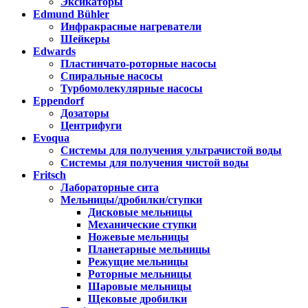
Эксикаторы
Edmund Bühler
Инфракрасные нагреватели
Шейкеры
Edwards
Пластинчато-роторные насосы
Спиральные насосы
Турбомолекулярные насосы
Eppendorf
Дозаторы
Центрифуги
Evoqua
Системы для получения ультрачистой воды
Системы для получения чистой воды
Fritsch
Лабораторные сита
Мельницы/дробилки/ступки
Дисковые мельницы
Механические ступки
Ножевые мельницы
Планетарные мельницы
Режущие мельницы
Роторные мельницы
Шаровые мельницы
Щековые дробилки