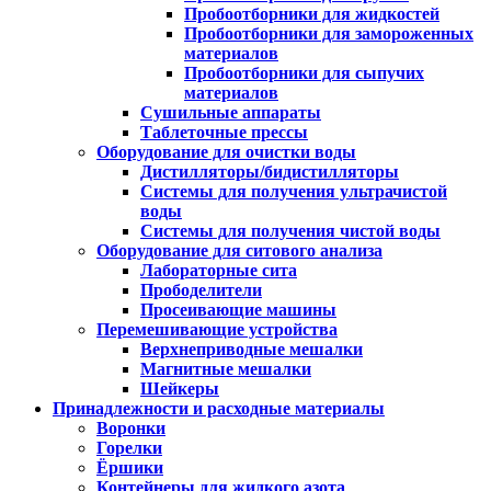
Пробоотборники для жидкостей
Пробоотборники для замороженных
материалов
Пробоотборники для сыпучих
материалов
Сушильные аппараты
Таблеточные прессы
Оборудование для очистки воды
Дистилляторы/бидистилляторы
Системы для получения ультрачистой
воды
Системы для получения чистой воды
Оборудование для ситового анализа
Лабораторные сита
Прободелители
Просеивающие машины
Перемешивающие устройства
Верхнеприводные мешалки
Магнитные мешалки
Шейкеры
Принадлежности и расходные материалы
Воронки
Горелки
Ёршики
Контейнеры для жидкого азота