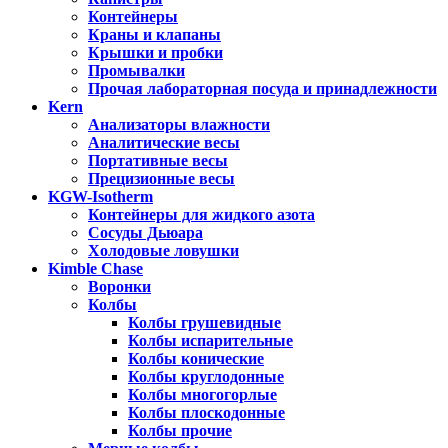
Контейнеры
Краны и клапаны
Крышки и пробки
Промывалки
Прочая лабораторная посуда и принадлежности
Kern
Анализаторы влажности
Аналитические весы
Портативные весы
Прецизионные весы
KGW-Isotherm
Контейнеры для жидкого азота
Сосуды Дьюара
Холодовые ловушки
Kimble Chase
Воронки
Колбы
Колбы грушевидные
Колбы испарительные
Колбы конические
Колбы круглодонные
Колбы многогорлые
Колбы плоскодонные
Колбы прочие