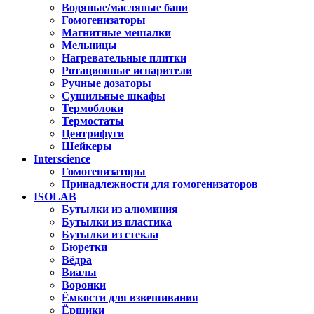
Водяные/масляные бани
Гомогенизаторы
Магнитные мешалки
Мельницы
Нагревательные плитки
Ротационные испарители
Ручные дозаторы
Сушильные шкафы
Термоблоки
Термостаты
Центрифуги
Шейкеры
Interscience
Гомогенизаторы
Принадлежности для гомогенизаторов
ISOLAB
Бутылки из алюминия
Бутылки из пластика
Бутылки из стекла
Бюретки
Вёдра
Виалы
Воронки
Ёмкости для взвешивания
Ёршики