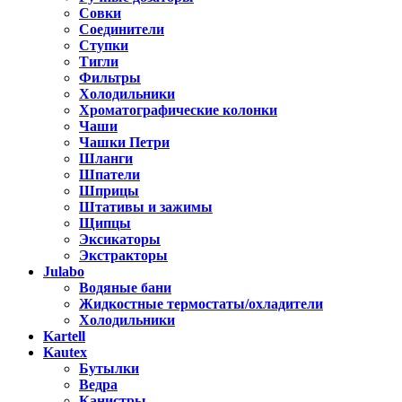
Совки
Соединители
Ступки
Тигли
Фильтры
Холодильники
Хроматографические колонки
Чаши
Чашки Петри
Шланги
Шпатели
Шприцы
Штативы и зажимы
Щипцы
Эксикаторы
Экстракторы
Julabo
Водяные бани
Жидкостные термостаты/охладители
Холодильники
Kartell
Kautex
Бутылки
Ведра
Канистры