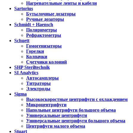
Нагревательные ленты и кабели
Sartorius
Бутылочные дозаторы
Ручные дозаторы
Schmidt + Haensch
Поляриметры
Рефрактометры
Schuett
Гомогенизаторы
Горелки
Колпачки
Счетчики колоний
SHP Steriltechnik
SI Analytics
Автосамплеры
Титраторы
Электроды
Sigma
Высокоскоростные центрифуги с охлаждением
Микроцентрифуги
Напольные центрифуги большого объема
Универсальные центрифуги
Универсальные центрифуги большого объема
Центрифуги малого объема
Stuart