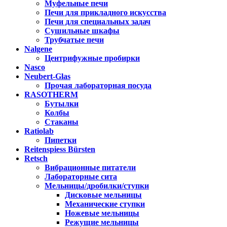
Муфельные печи
Печи для прикладного искусства
Печи для специальных задач
Сушильные шкафы
Трубчатые печи
Nalgene
Центрифужные пробирки
Nasco
Neubert-Glas
Прочая лабораторная посуда
RASOTHERM
Бутылки
Колбы
Стаканы
Ratiolab
Пипетки
Reitenspiess Bürsten
Retsch
Вибрационные питатели
Лабораторные сита
Мельницы/дробилки/ступки
Дисковые мельницы
Механические ступки
Ножевые мельницы
Режущие мельницы