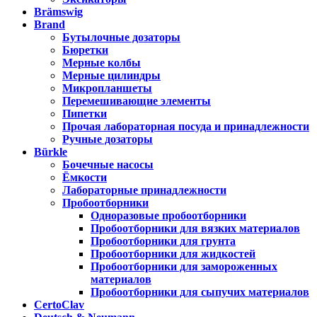
Brämswig
Brand
Бутылочные дозаторы
Бюретки
Мерные колбы
Мерные цилиндры
Микропланшеты
Перемешивающие элементы
Пипетки
Прочая лабораторная посуда и принадлежности
Ручные дозаторы
Bürkle
Бочечные насосы
Ёмкости
Лабораторные принадлежности
Пробоотборники
Одноразовые пробоотборники
Пробоотборники для вязких материалов
Пробоотборники для грунта
Пробоотборники для жидкостей
Пробоотборники для замороженных
материалов
Пробоотборники для сыпучих материалов
CertoClav