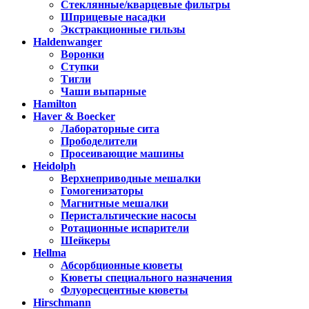
Стеклянные/кварцевые фильтры
Шприцевые насадки
Экстракционные гильзы
Haldenwanger
Воронки
Ступки
Тигли
Чаши выпарные
Hamilton
Haver & Boecker
Лабораторные сита
Прободелители
Просеивающие машины
Heidolph
Верхнеприводные мешалки
Гомогенизаторы
Магнитные мешалки
Перистальтические насосы
Ротационные испарители
Шейкеры
Hellma
Абсорбционные кюветы
Кюветы специального назначения
Флуоресцентные кюветы
Hirschmann