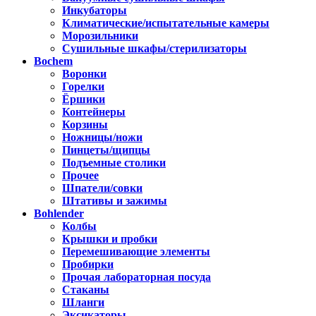
Инкубаторы
Климатические/испытательные камеры
Морозильники
Сушильные шкафы/стерилизаторы
Bochem
Воронки
Горелки
Ёршики
Контейнеры
Корзины
Ножницы/ножи
Пинцеты/щипцы
Подъемные столики
Прочее
Шпатели/совки
Штативы и зажимы
Bohlender
Колбы
Крышки и пробки
Перемешивающие элементы
Пробирки
Прочая лабораторная посуда
Стаканы
Шланги
Эксикаторы