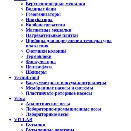
Верхнеприводные мешалки
Водяные бани
Гомогенизаторы
Инкубаторы
Колбонагреватели
Магнитные мешалки
Нагревательные плитки
Приборы для определения температуры
плавления
Счетчики колоний
Термоблоки
Флокуляторы
Центрифуги
Шейкеры
Vacuubrand
Вакуумметры и вакуум-контроллеры
Мембранные насосы и системы
Пластинчато-роторные насосы
Vibra
Аналитические весы
Лабораторно-промышленные весы
Лабораторные весы
VITLAB
Бутылки
Бутылочные дозаторы