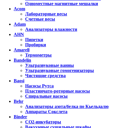
Одноместные магнитные мешалки
Acom
Лабораторные весы
Счетные весы
Adam
Анализаторы влажности
AHN
Пипетки
Пробирки
Amarell
Термометры
Bandelin
Ультразвуковые ванны
Ультразвуковые гомогенизаторы
Чистящие средства
Baosi
Насосы Рутса
Пластинчато-роторные насосы
Спиральные насосы
Behr
Анализаторы азота/белка по Кьельдалю
Аппараты Сокслета
Binder
CO2-инкубаторы
Вакуумные сушильные шкафы