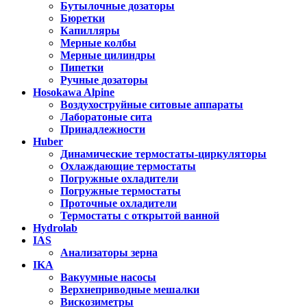
Бутылочные дозаторы
Бюретки
Капилляры
Мерные колбы
Мерные цилиндры
Пипетки
Ручные дозаторы
Hosokawa Alpine
Воздухоструйные ситовые аппараты
Лаборатоные сита
Принадлежности
Huber
Динамические термостаты-циркуляторы
Охлаждающие термостаты
Погружные охладители
Погружные термостаты
Проточные охладители
Термостаты с открытой ванной
Hydrolab
IAS
Анализаторы зерна
IKA
Вакуумные насосы
Верхнеприводные мешалки
Вискозиметры