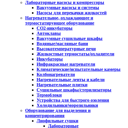
Лабораторные насосы и компрессоры
Вакуумные насосы и системы
Насосы для перекачки жидкостей
Нагревательное, охлаждающее и
термостатирующее оборудование
CO2-инкубаторы
Автоклавы
Вакуумные сушильные шкафы
Водяные/масляные бани
Высокотемпературные печи
Жидкостные термостаты/охладители
Инкубаторы
Инфракрасные нагреватели
Климатические/испытательные камеры
Колбонагреватели
Нагревательные ленты и кабели
Нагревательные плитки
Сушильные шкафы/стерилизаторы
Термоблоки
Устройства для быстрого озоления
Холодильники/морозильники
Оборудование для выделения и
концентрирования
Лиофильные сушки
Лабораторные