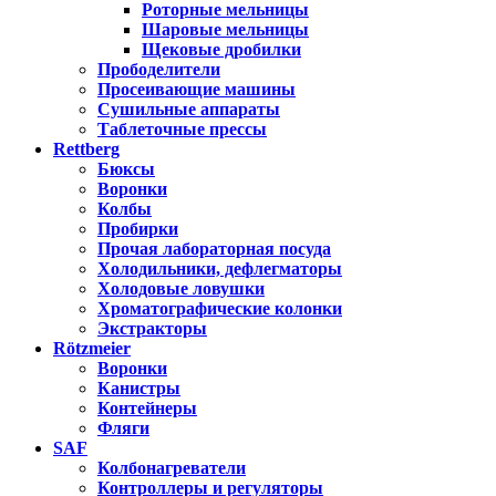
Роторные мельницы
Шаровые мельницы
Щековые дробилки
Прободелители
Просеивающие машины
Сушильные аппараты
Таблеточные прессы
Rettberg
Бюксы
Воронки
Колбы
Пробирки
Прочая лабораторная посуда
Холодильники, дефлегматоры
Холодовые ловушки
Хроматографические колонки
Экстракторы
Rötzmeier
Воронки
Канистры
Контейнеры
Фляги
SAF
Колбонагреватели
Контроллеры и регуляторы