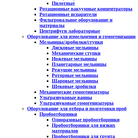
Пилотные
Ротационные вакуумные концентраторы
Ротационные испарители
Фильтровальное оборудование и
материалы
Центрифуги лабораторные
Оборудование для измельчения и гомогенизации
Мельницы/дробилки/ступки
Дисковые мельницы
Механические ступки
Ножевые мельницы
Планетарные мельницы
Режущие мельницы
Роторные мельницы
Шаровые мельницы
Щековые дробилки
Механические гомогенизаторы
Ультразвуковые ванны
Ультразвуковые гомогенизаторы
Оборудование для отбора и подготовки проб
Пробоотборники
Одноразовые пробоотборники
Пробоотборники для вязких
материалов
Пробоотборники для грунта