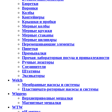
Бюретки
Воронки
Колбы
Контейнеры
Крышки и пробки
Мерные колбы
Мерные кружки
Мерные стаканы
Мерные цилиндры
Перемешивающие элементы
Пипетки
Промывалки
Прочая лабораторная посуда и принадлежности
Ручные дозаторы
Соединители
Штативы
Эксикаторы
Welch
Мембранные насосы и системы
Пластинчато-роторные насосы и системы
Wiggens
Верхнеприводные мешалки
Магнитные мешалки
WTW
pH-метры