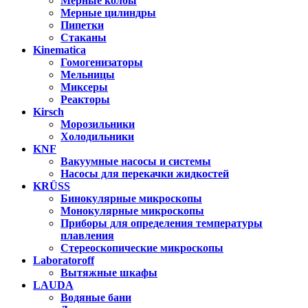
Мерные колбы
Мерные цилиндры
Пипетки
Стаканы
Kinematica
Гомогенизаторы
Мельницы
Миксеры
Реакторы
Kirsch
Морозильники
Холодильники
KNF
Вакуумные насосы и системы
Насосы для перекачки жидкостей
KRÜSS
Бинокулярные микроскопы
Монокулярные микроскопы
Приборы для определения температуры
плавления
Стереоскопические микроскопы
Laboratoroff
Вытяжные шкафы
LAUDA
Водяные бани