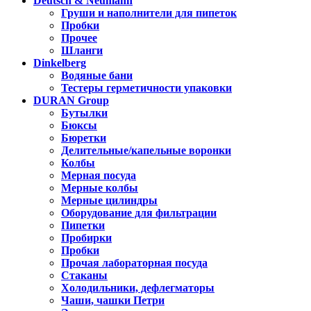
Deutsch & Neumann
Груши и наполнители для пипеток
Пробки
Прочее
Шланги
Dinkelberg
Водяные бани
Тестеры герметичности упаковки
DURAN Group
Бутылки
Бюксы
Бюретки
Делительные/капельные воронки
Колбы
Мерная посуда
Мерные колбы
Мерные цилиндры
Оборудование для фильтрации
Пипетки
Пробирки
Пробки
Прочая лабораторная посуда
Стаканы
Холодильники, дефлегматоры
Чаши, чашки Петри