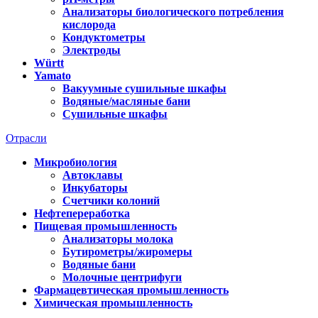
Анализаторы биологического потребления
кислорода
Кондуктометры
Электроды
Württ
Yamato
Вакуумные сушильные шкафы
Водяные/масляные бани
Сушильные шкафы
Отрасли
Микробиология
Автоклавы
Инкубаторы
Счетчики колоний
Нефтепереработка
Пищевая промышленность
Анализаторы молока
Бутирометры/жиромеры
Водяные бани
Молочные центрифуги
Фармацевтическая промышленность
Химическая промышленность