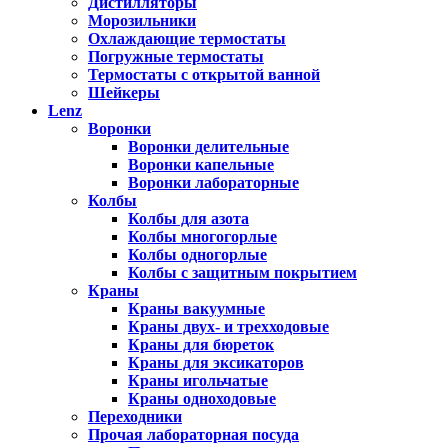
Дистилляторы
Морозильники
Охлаждающие термостаты
Погружные термостаты
Термостаты с открытой ванной
Шейкеры
Lenz
Воронки
Воронки делительные
Воронки капельные
Воронки лабораторные
Колбы
Колбы для азота
Колбы многогорлые
Колбы одногорлые
Колбы с защитным покрытием
Краны
Краны вакуумные
Краны двух- и трехходовые
Краны для бюреток
Краны для эксикаторов
Краны игольчатые
Краны одноходовые
Переходники
Прочая лабораторная посуда