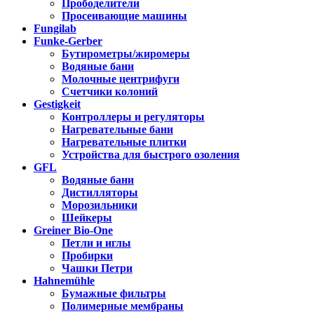
Прободелители
Просеивающие машины
Fungilab
Funke-Gerber
Бутирометры/жиромеры
Водяные бани
Молочные центрифуги
Счетчики колоний
Gestigkeit
Контроллеры и регуляторы
Нагревательные бани
Нагревательные плитки
Устройства для быстрого озоления
GFL
Водяные бани
Дистилляторы
Морозильники
Шейкеры
Greiner Bio-One
Петли и иглы
Пробирки
Чашки Петри
Hahnemühle
Бумажные фильтры
Полимерные мембраны