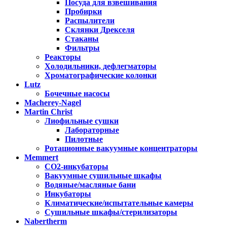
Посуда для взвешивания
Пробирки
Распылители
Склянки Дрекселя
Стаканы
Фильтры
Реакторы
Холодильники, дефлегматоры
Хроматографические колонки
Lutz
Бочечные насосы
Macherey-Nagel
Martin Christ
Лиофильные сушки
Лабораторные
Пилотные
Ротационные вакуумные концентраторы
Memmert
CO2-инкубаторы
Вакуумные сушильные шкафы
Водяные/масляные бани
Инкубаторы
Климатические/испытательные камеры
Сушильные шкафы/стерилизаторы
Nabertherm