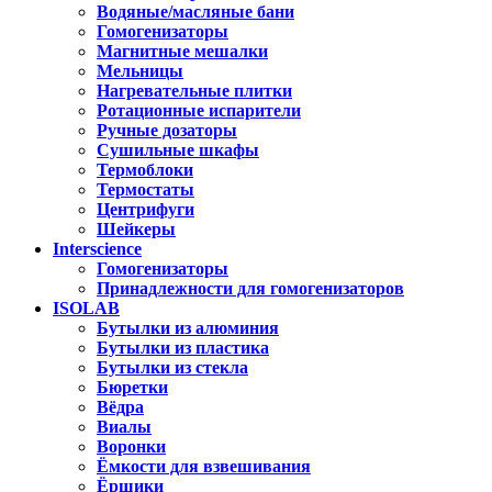
Водяные/масляные бани
Гомогенизаторы
Магнитные мешалки
Мельницы
Нагревательные плитки
Ротационные испарители
Ручные дозаторы
Сушильные шкафы
Термоблоки
Термостаты
Центрифуги
Шейкеры
Interscience
Гомогенизаторы
Принадлежности для гомогенизаторов
ISOLAB
Бутылки из алюминия
Бутылки из пластика
Бутылки из стекла
Бюретки
Вёдра
Виалы
Воронки
Ёмкости для взвешивания
Ёршики