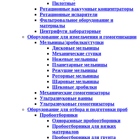
Пилотные
Ротационные вакуумные концентраторы
Ротационные испарители
Фильтровальное оборудование и
материалы
Центрифуги лабораторные
Оборудование для измельчения и гомогенизации
Мельницы/дробилки/ступки
Дисковые мельницы
Механические ступки
Ножевые мельницы
Планетарные мельницы
Режущие мельницы
Роторные мельницы
Шаровые мельницы
Щековые дробилки
Механические гомогенизаторы
Ультразвуковые ванны
Ультразвуковые гомогенизаторы
Оборудование для отбора и подготовки проб
Пробоотборники
Одноразовые пробоотборники
Пробоотборники для вязких
материалов
Пробоотборники для грунта