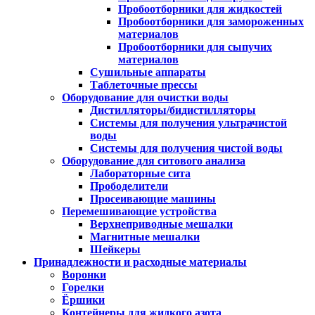
Пробоотборники для жидкостей
Пробоотборники для замороженных
материалов
Пробоотборники для сыпучих
материалов
Сушильные аппараты
Таблеточные прессы
Оборудование для очистки воды
Дистилляторы/бидистилляторы
Системы для получения ультрачистой
воды
Системы для получения чистой воды
Оборудование для ситового анализа
Лабораторные сита
Прободелители
Просеивающие машины
Перемешивающие устройства
Верхнеприводные мешалки
Магнитные мешалки
Шейкеры
Принадлежности и расходные материалы
Воронки
Горелки
Ёршики
Контейнеры для жидкого азота