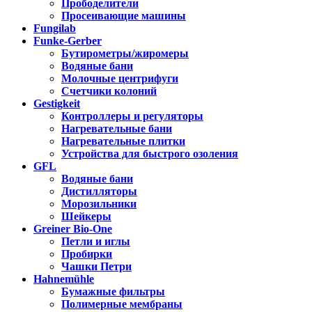
Прободелители
Просеивающие машины
Fungilab
Funke-Gerber
Бутирометры/жиромеры
Водяные бани
Молочные центрифуги
Счетчики колоний
Gestigkeit
Контроллеры и регуляторы
Нагревательные бани
Нагревательные плитки
Устройства для быстрого озоления
GFL
Водяные бани
Дистилляторы
Морозильники
Шейкеры
Greiner Bio-One
Петли и иглы
Пробирки
Чашки Петри
Hahnemühle
Бумажные фильтры
Полимерные мембраны