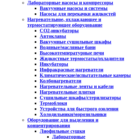
Лабораторные насосы и компрессоры
Вакуумные насосы и системы
Насосы для перекачки жидкостей
Нагревательное, охлаждающее и
термостатирующее оборудование
CO2-инкубаторы
Автоклавы
Вакуумные сушильные шкафы
Водяные/масляные бани
Высокотемпературные печи
Жидкостные термостаты/охладители
Инкубаторы
Инфракрасные нагреватели
Климатические/испытательные камеры
Колбонагреватели
Нагревательные ленты и кабели
Нагревательные плитки
Сушильные шкафы/стерилизаторы
Термоблоки
Устройства для быстрого озоления
Холодильники/морозильники
Оборудование для выделения и
концентрирования
Лиофильные сушки
Лабораторные