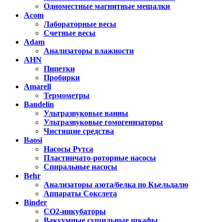
Одноместные магнитные мешалки
Acom
Лабораторные весы
Счетные весы
Adam
Анализаторы влажности
AHN
Пипетки
Пробирки
Amarell
Термометры
Bandelin
Ультразвуковые ванны
Ультразвуковые гомогенизаторы
Чистящие средства
Baosi
Насосы Рутса
Пластинчато-роторные насосы
Спиральные насосы
Behr
Анализаторы азота/белка по Кьельдалю
Аппараты Сокслета
Binder
CO2-инкубаторы
Вакуумные сушильные шкафы