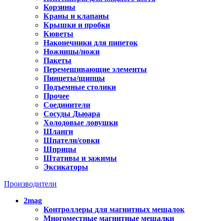
Корзины
Краны и клапаны
Крышки и пробки
Кюветы
Наконечники для пипеток
Ножницы/ножи
Пакеты
Перемешивающие элементы
Пинцеты/щипцы
Подъемные столики
Прочее
Соединители
Сосуды Дьюара
Холодовые ловушки
Шланги
Шпатели/совки
Шприцы
Штативы и зажимы
Эксикаторы
Производители
2mag
Контроллеры для магнитных мешалок
Многоместные магнитные мешалки