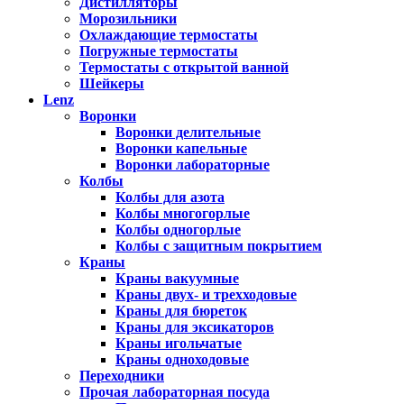
Дистилляторы
Морозильники
Охлаждающие термостаты
Погружные термостаты
Термостаты с открытой ванной
Шейкеры
Lenz
Воронки
Воронки делительные
Воронки капельные
Воронки лабораторные
Колбы
Колбы для азота
Колбы многогорлые
Колбы одногорлые
Колбы с защитным покрытием
Краны
Краны вакуумные
Краны двух- и трехходовые
Краны для бюреток
Краны для эксикаторов
Краны игольчатые
Краны одноходовые
Переходники
Прочая лабораторная посуда