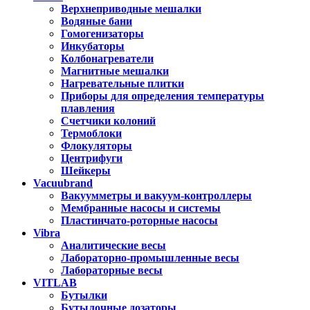
Верхнеприводные мешалки
Водяные бани
Гомогенизаторы
Инкубаторы
Колбонагреватели
Магнитные мешалки
Нагревательные плитки
Приборы для определения температуры
плавления
Счетчики колоний
Термоблоки
Флокуляторы
Центрифуги
Шейкеры
Vacuubrand
Вакуумметры и вакуум-контроллеры
Мембранные насосы и системы
Пластинчато-роторные насосы
Vibra
Аналитические весы
Лабораторно-промышленные весы
Лабораторные весы
VITLAB
Бутылки
Бутылочные дозаторы