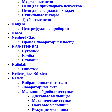
Муфельные печи
Печи для прикладного искусства
Печи для специальных задач
Сушильные шкафы
Трубчатые печи
Nalgene
Центрифужные пробирки
Nasco
Neubert-Glas
Прочая лабораторная посуда
RASOTHERM
Бутылки
Колбы
Стаканы
Ratiolab
Пипетки
Reitenspiess Bürsten
Retsch
Вибрационные питатели
Лабораторные сита
Мельницы/дробилки/ступки
Дисковые мельницы
Механические ступки
Ножевые мельницы
Режущие мельницы