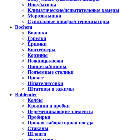
Инкубаторы
Климатические/испытательные камеры
Морозильники
Сушильные шкафы/стерилизаторы
Bochem
Воронки
Горелки
Ёршики
Контейнеры
Корзины
Ножницы/ножи
Пинцеты/щипцы
Подъемные столики
Прочее
Шпатели/совки
Штативы и зажимы
Bohlender
Колбы
Крышки и пробки
Перемешивающие элементы
Пробирки
Прочая лабораторная посуда
Стаканы
Шланги
Эксикаторы