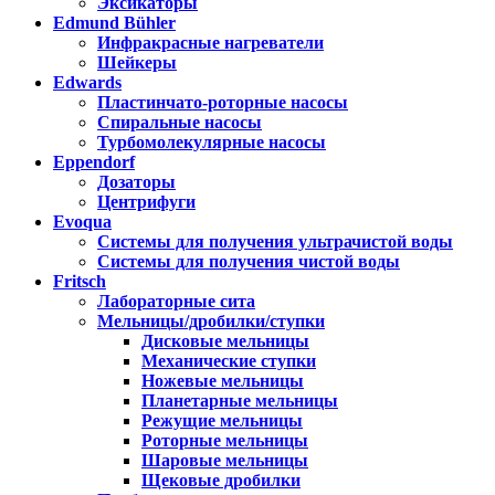
Эксикаторы
Edmund Bühler
Инфракрасные нагреватели
Шейкеры
Edwards
Пластинчато-роторные насосы
Спиральные насосы
Турбомолекулярные насосы
Eppendorf
Дозаторы
Центрифуги
Evoqua
Системы для получения ультрачистой воды
Системы для получения чистой воды
Fritsch
Лабораторные сита
Мельницы/дробилки/ступки
Дисковые мельницы
Механические ступки
Ножевые мельницы
Планетарные мельницы
Режущие мельницы
Роторные мельницы
Шаровые мельницы
Щековые дробилки