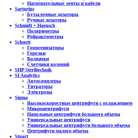
Нагревательные ленты и кабели
Sartorius
Бутылочные дозаторы
Ручные дозаторы
Schmidt + Haensch
Поляриметры
Рефрактометры
Schuett
Гомогенизаторы
Горелки
Колпачки
Счетчики колоний
SHP Steriltechnik
SI Analytics
Автосамплеры
Титраторы
Электроды
Sigma
Высокоскоростные центрифуги с охлаждением
Микроцентрифуги
Напольные центрифуги большого объема
Универсальные центрифуги
Универсальные центрифуги большого объема
Центрифуги малого объема
Stuart