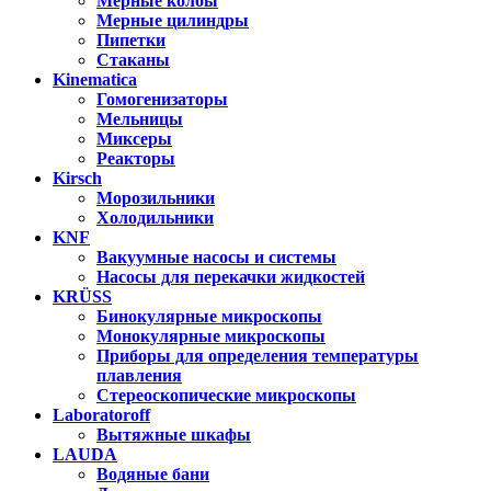
Мерные колбы
Мерные цилиндры
Пипетки
Стаканы
Kinematica
Гомогенизаторы
Мельницы
Миксеры
Реакторы
Kirsch
Морозильники
Холодильники
KNF
Вакуумные насосы и системы
Насосы для перекачки жидкостей
KRÜSS
Бинокулярные микроскопы
Монокулярные микроскопы
Приборы для определения температуры
плавления
Стереоскопические микроскопы
Laboratoroff
Вытяжные шкафы
LAUDA
Водяные бани