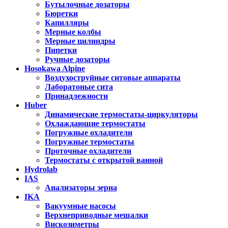
Бутылочные дозаторы
Бюретки
Капилляры
Мерные колбы
Мерные цилиндры
Пипетки
Ручные дозаторы
Hosokawa Alpine
Воздухоструйные ситовые аппараты
Лаборатоные сита
Принадлежности
Huber
Динамические термостаты-циркуляторы
Охлаждающие термостаты
Погружные охладители
Погружные термостаты
Проточные охладители
Термостаты с открытой ванной
Hydrolab
IAS
Анализаторы зерна
IKA
Вакуумные насосы
Верхнеприводные мешалки
Вискозиметры