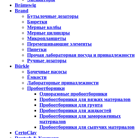
Brämswig
Brand
Бутылочные дозаторы
Бюретки
Мерные колбы
Мерные цилиндры
Микропланшеты
Перемешивающие элементы
Пипетки
Прочая лабораторная посуда и принадлежности
Ручные дозаторы
Bürkle
Бочечные насосы
Ёмкости
Лабораторные принадлежности
Пробоотборники
Одноразовые пробоотборники
Пробоотборники для вязких материалов
Пробоотборники для грунта
Пробоотборники для жидкостей
Пробоотборники для замороженных
материалов
Пробоотборники для сыпучих материалов
CertoClav