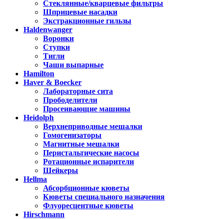
Стеклянные/кварцевые фильтры
Шприцевые насадки
Экстракционные гильзы
Haldenwanger
Воронки
Ступки
Тигли
Чаши выпарные
Hamilton
Haver & Boecker
Лабораторные сита
Прободелители
Просеивающие машины
Heidolph
Верхнеприводные мешалки
Гомогенизаторы
Магнитные мешалки
Перистальтические насосы
Ротационные испарители
Шейкеры
Hellma
Абсорбционные кюветы
Кюветы специального назначения
Флуоресцентные кюветы
Hirschmann