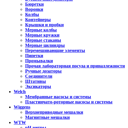
Бюретки
Воронки
Колбы
Контейнеры
Крышки и пробки
Мерные колбы
Мерные кружки
Мерные стаканы
Мерные цилиндры
Перемешивающие элементы
Пипетки
Промывалки
Прочая лабораторная посуда и принадлежности
Ручные дозаторы
Соединители
Штативы
Эксикаторы
Welch
Мембранные насосы и системы
Пластинчато-роторные насосы и системы
Wiggens
Верхнеприводные мешалки
Магнитные мешалки
WTW
pH-метры