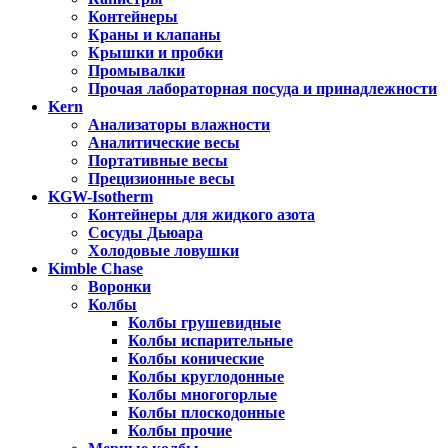
Контейнеры
Краны и клапаны
Крышки и пробки
Промывалки
Прочая лабораторная посуда и принадлежности
Kern
Анализаторы влажности
Аналитические весы
Портативные весы
Прецизионные весы
KGW-Isotherm
Контейнеры для жидкого азота
Сосуды Дьюара
Холодовые ловушки
Kimble Chase
Воронки
Колбы
Колбы грушевидные
Колбы испарительные
Колбы конические
Колбы круглодонные
Колбы многогорлые
Колбы плоскодонные
Колбы прочие