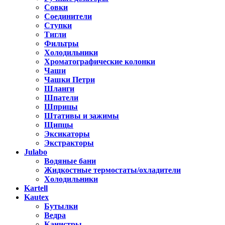
Совки
Соединители
Ступки
Тигли
Фильтры
Холодильники
Хроматографические колонки
Чаши
Чашки Петри
Шланги
Шпатели
Шприцы
Штативы и зажимы
Щипцы
Эксикаторы
Экстракторы
Julabo
Водяные бани
Жидкостные термостаты/охладители
Холодильники
Kartell
Kautex
Бутылки
Ведра
Канистры