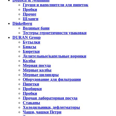
Deutsch & Neumann
Груши и наполнители для пипеток
Пробки
Прочее
Шланги
Dinkelberg
Водяные бани
Тестеры герметичности упаковки
DURAN Group
Бутылки
Бюксы
Бюретки
Делительные/капельные воронки
Колбы
Мерная посуда
Мерные колбы
Мерные цилиндры
Оборудование для фильтрации
Пипетки
Пробирки
Пробки
Прочая лабораторная посуда
Стаканы
Холодильники, дефлегматоры
Чаши, чашки Петри