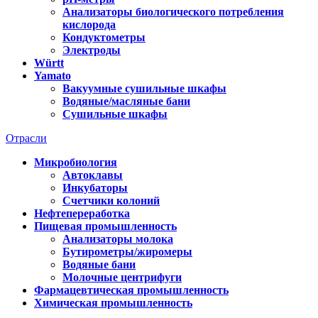
Анализаторы биологического потребления
кислорода
Кондуктометры
Электроды
Württ
Yamato
Вакуумные сушильные шкафы
Водяные/масляные бани
Сушильные шкафы
Отрасли
Микробиология
Автоклавы
Инкубаторы
Счетчики колоний
Нефтепереработка
Пищевая промышленность
Анализаторы молока
Бутирометры/жиромеры
Водяные бани
Молочные центрифуги
Фармацевтическая промышленность
Химическая промышленность