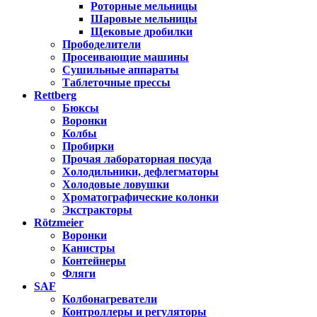
Роторные мельницы
Шаровые мельницы
Щековые дробилки
Прободелители
Просеивающие машины
Сушильные аппараты
Таблеточные прессы
Rettberg
Бюксы
Воронки
Колбы
Пробирки
Прочая лабораторная посуда
Холодильники, дефлегматоры
Холодовые ловушки
Хроматографические колонки
Экстракторы
Rötzmeier
Воронки
Канистры
Контейнеры
Фляги
SAF
Колбонагреватели
Контроллеры и регуляторы