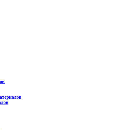
ов
атериалов
алов
ы