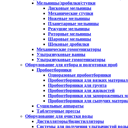
Мельницы/дробилки/ступки
Дисковые мельницы
Механические ступки
Ножевые мельницы
Планетарные мельницы
Режущие мельницы
Роторные мельницы
Шаровые мельницы
Щековые дробилки
Механические гомогенизаторы
Ультразвуковые ванны
Ультразвуковые гомогенизаторы
Оборудование для отбора и подготовки проб
Пробоотборники
Одноразовые пробоотборники
Пробоотборники для вязких материал
Пробоотборники для грунта
Пробоотборники для жидкостей
Пробоотборники для замороженных м
Пробоотборники для сыпучих матери
Сушильные аппараты
Таблеточные прессы
Оборудование для очистки воды
Дистилляторы/бидистилляторы
Системы для получения ультрачистой вод