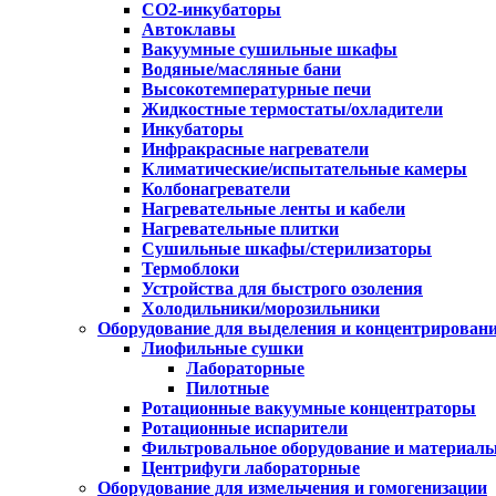
CO2-инкубаторы
Автоклавы
Вакуумные сушильные шкафы
Водяные/масляные бани
Высокотемпературные печи
Жидкостные термостаты/охладители
Инкубаторы
Инфракрасные нагреватели
Климатические/испытательные камеры
Колбонагреватели
Нагревательные ленты и кабели
Нагревательные плитки
Сушильные шкафы/стерилизаторы
Термоблоки
Устройства для быстрого озоления
Холодильники/морозильники
Оборудование для выделения и концентрирован
Лиофильные сушки
Лабораторные
Пилотные
Ротационные вакуумные концентраторы
Ротационные испарители
Фильтровальное оборудование и материал
Центрифуги лабораторные
Оборудование для измельчения и гомогенизации