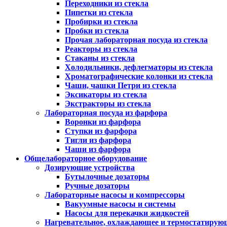
Переходники из стекла
Пипетки из стекла
Пробирки из стекла
Пробки из стекла
Прочая лабораторная посуда из стекла
Реакторы из стекла
Стаканы из стекла
Холодильники, дефлегматоры из стекла
Хроматографические колонки из стекла
Чаши, чашки Петри из стекла
Эксикаторы из стекла
Экстракторы из стекла
Лабораторная посуда из фарфора
Воронки из фарфора
Ступки из фарфора
Тигли из фарфора
Чаши из фарфора
Общелабораторное оборудование
Дозирующие устройства
Бутылочные дозаторы
Ручные дозаторы
Лабораторные насосы и компрессоры
Вакуумные насосы и системы
Насосы для перекачки жидкостей
Нагревательное, охлаждающее и термостатирую