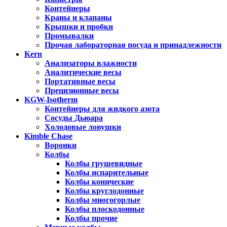
Контейнеры
Краны и клапаны
Крышки и пробки
Промывалки
Прочая лабораторная посуда и принадлежности
Kern
Анализаторы влажности
Аналитические весы
Портативные весы
Прецизионные весы
KGW-Isotherm
Контейнеры для жидкого азота
Сосуды Дьюара
Холодовые ловушки
Kimble Chase
Воронки
Колбы
Колбы грушевидные
Колбы испарительные
Колбы конические
Колбы круглодонные
Колбы многогорлые
Колбы плоскодонные
Колбы прочие