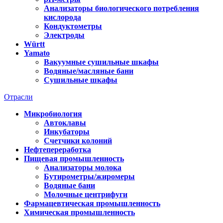
Анализаторы биологического потребления
кислорода
Кондуктометры
Электроды
Württ
Yamato
Вакуумные сушильные шкафы
Водяные/масляные бани
Сушильные шкафы
Отрасли
Микробиология
Автоклавы
Инкубаторы
Счетчики колоний
Нефтепереработка
Пищевая промышленность
Анализаторы молока
Бутирометры/жиромеры
Водяные бани
Молочные центрифуги
Фармацевтическая промышленность
Химическая промышленность