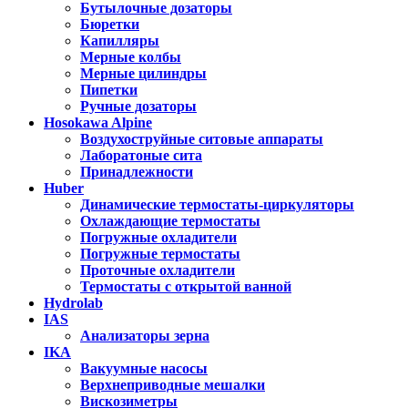
Бутылочные дозаторы
Бюретки
Капилляры
Мерные колбы
Мерные цилиндры
Пипетки
Ручные дозаторы
Hosokawa Alpine
Воздухоструйные ситовые аппараты
Лаборатоные сита
Принадлежности
Huber
Динамические термостаты-циркуляторы
Охлаждающие термостаты
Погружные охладители
Погружные термостаты
Проточные охладители
Термостаты с открытой ванной
Hydrolab
IAS
Анализаторы зерна
IKA
Вакуумные насосы
Верхнеприводные мешалки
Вискозиметры