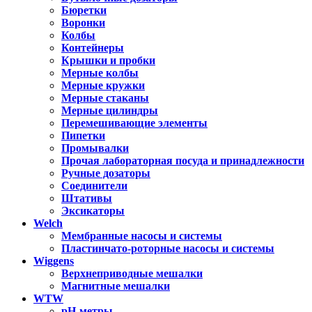
Бюретки
Воронки
Колбы
Контейнеры
Крышки и пробки
Мерные колбы
Мерные кружки
Мерные стаканы
Мерные цилиндры
Перемешивающие элементы
Пипетки
Промывалки
Прочая лабораторная посуда и принадлежности
Ручные дозаторы
Соединители
Штативы
Эксикаторы
Welch
Мембранные насосы и системы
Пластинчато-роторные насосы и системы
Wiggens
Верхнеприводные мешалки
Магнитные мешалки
WTW
pH-метры