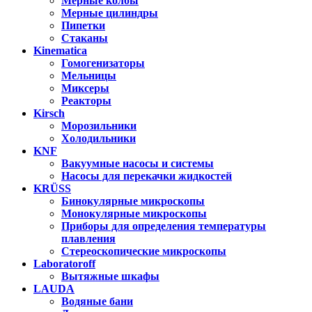
Мерные колбы
Мерные цилиндры
Пипетки
Стаканы
Kinematica
Гомогенизаторы
Мельницы
Миксеры
Реакторы
Kirsch
Морозильники
Холодильники
KNF
Вакуумные насосы и системы
Насосы для перекачки жидкостей
KRÜSS
Бинокулярные микроскопы
Монокулярные микроскопы
Приборы для определения температуры
плавления
Стереоскопические микроскопы
Laboratoroff
Вытяжные шкафы
LAUDA
Водяные бани