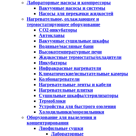
Лабораторные насосы и компрессоры
Вакуумные насосы и системы
Насосы для перекачки жидкостей
Нагревательное, охлаждающее и
термостатирующее оборудование
CO2-инкубаторы
Автоклавы
Вакуумные сушильные шкафы
Водяные/масляные бани
Высокотемпературные печи
Жидкостные термостаты/охладители
Инкубаторы
Инфракрасные нагреватели
Климатические/испытательные камеры
Колбонагреватели
Нагревательные ленты и кабели
Нагревательные плитки
Сушильные шкафы/стерилизаторы
Термоблоки
Устройства для быстрого озоления
Холодильники/морозильники
Оборудование для выделения и
концентрирования
Лиофильные сушки
Лабораторные