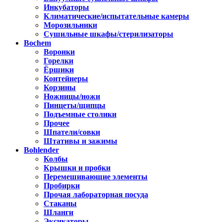
Инкубаторы
Климатические/испытательные камеры
Морозильники
Сушильные шкафы/стерилизаторы
Bochem
Воронки
Горелки
Ёршики
Контейнеры
Корзины
Ножницы/ножи
Пинцеты/щипцы
Подъемные столики
Прочее
Шпатели/совки
Штативы и зажимы
Bohlender
Колбы
Крышки и пробки
Перемешивающие элементы
Пробирки
Прочая лабораторная посуда
Стаканы
Шланги
Эксикаторы