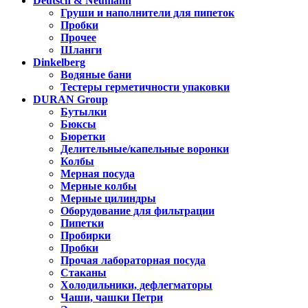
Deutsch & Neumann
Груши и наполнители для пипеток
Пробки
Прочее
Шланги
Dinkelberg
Водяные бани
Тестеры герметичности упаковки
DURAN Group
Бутылки
Бюксы
Бюретки
Делительные/капельные воронки
Колбы
Мерная посуда
Мерные колбы
Мерные цилиндры
Оборудование для фильтрации
Пипетки
Пробирки
Пробки
Прочая лабораторная посуда
Стаканы
Холодильники, дефлегматоры
Чаши, чашки Петри