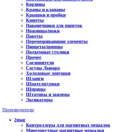
Корзины
Краны и клапаны
Крышки и пробки
Кюветы
Наконечники для пипеток
Ножницы/ножи
Пакеты
Перемешивающие элементы
Пинцеты/щипцы
Подъемные столики
Прочее
Соединители
Сосуды Дьюара
Холодовые ловушки
Шланги
Шпатели/совки
Шприцы
Штативы и зажимы
Эксикаторы
Производители
2mag
Контроллеры для магнитных мешалок
Многоместные магнитные мешалки