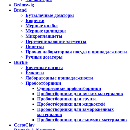
Brämswig
Brand
Бутылочные дозаторы
Бюретки
Мерные колбы
Мерные цилиндры
Микропланшеты
Перемешивающие элементы
Пипетки
Прочая лабораторная посуда и принадлежности
Ручные дозаторы
Bürkle
Бочечные насосы
Ёмкости
Лабораторные принадлежности
Пробоотборники
Одноразовые пробоотборники
Пробоотборники для вязких материалов
Пробоотборники для грунта
Пробоотборники для жидкостей
Пробоотборники для замороженных
материалов
Пробоотборники для сыпучих материалов
CertoClav