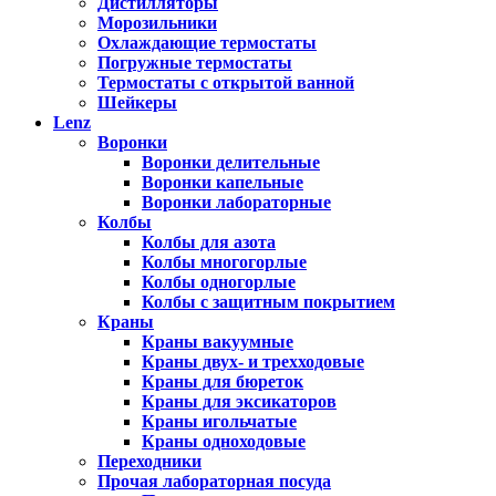
Дистилляторы
Морозильники
Охлаждающие термостаты
Погружные термостаты
Термостаты с открытой ванной
Шейкеры
Lenz
Воронки
Воронки делительные
Воронки капельные
Воронки лабораторные
Колбы
Колбы для азота
Колбы многогорлые
Колбы одногорлые
Колбы с защитным покрытием
Краны
Краны вакуумные
Краны двух- и трехходовые
Краны для бюреток
Краны для эксикаторов
Краны игольчатые
Краны одноходовые
Переходники
Прочая лабораторная посуда