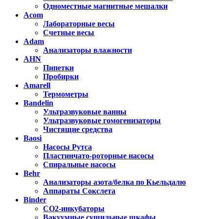
Одноместные магнитные мешалки
Acom
Лабораторные весы
Счетные весы
Adam
Анализаторы влажности
AHN
Пипетки
Пробирки
Amarell
Термометры
Bandelin
Ультразвуковые ванны
Ультразвуковые гомогенизаторы
Чистящие средства
Baosi
Насосы Рутса
Пластинчато-роторные насосы
Спиральные насосы
Behr
Анализаторы азота/белка по Кьельдалю
Аппараты Сокслета
Binder
CO2-инкубаторы
Вакуумные сушильные шкафы