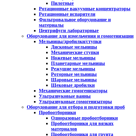
Пилотные
Ротационные вакуумные концентраторы
Ротационные испарители
Фильтровальное оборудование и
материалы
Центрифуги лабораторные
Оборудование для измельчения и гомогенизации
Мельницы/дробилки/ступки
Дисковые мельницы
Механические ступки
Ножевые мельницы
Планетарные мельницы
Режущие мельницы
Роторные мельницы
Шаровые мельницы
Щековые дробилки
Механические гомогенизаторы
Ультразвуковые ванны
Ультразвуковые гомогенизаторы
Оборудование для отбора и подготовки проб
Пробоотборники
Одноразовые пробоотборники
Пробоотборники для вязких
материалов
Пробоотборники для грунта