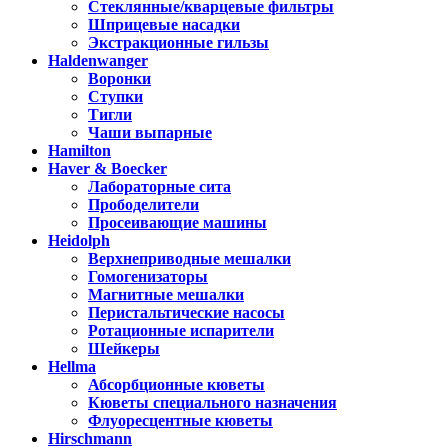
Стеклянные/кварцевые фильтры
Шприцевые насадки
Экстракционные гильзы
Haldenwanger
Воронки
Ступки
Тигли
Чаши выпарные
Hamilton
Haver & Boecker
Лабораторные сита
Прободелители
Просеивающие машины
Heidolph
Верхнеприводные мешалки
Гомогенизаторы
Магнитные мешалки
Перистальтические насосы
Ротационные испарители
Шейкеры
Hellma
Абсорбционные кюветы
Кюветы специального назначения
Флуоресцентные кюветы
Hirschmann