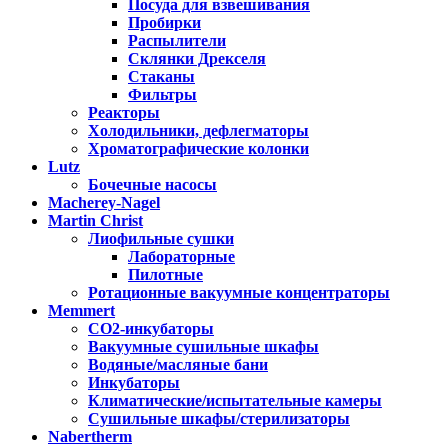
Посуда для взвешивания
Пробирки
Распылители
Склянки Дрекселя
Стаканы
Фильтры
Реакторы
Холодильники, дефлегматоры
Хроматографические колонки
Lutz
Бочечные насосы
Macherey-Nagel
Martin Christ
Лиофильные сушки
Лабораторные
Пилотные
Ротационные вакуумные концентраторы
Memmert
CO2-инкубаторы
Вакуумные сушильные шкафы
Водяные/масляные бани
Инкубаторы
Климатические/испытательные камеры
Сушильные шкафы/стерилизаторы
Nabertherm