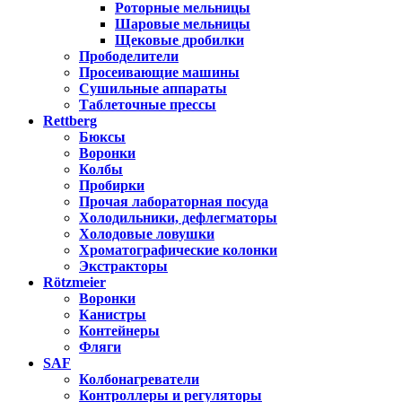
Роторные мельницы
Шаровые мельницы
Щековые дробилки
Прободелители
Просеивающие машины
Сушильные аппараты
Таблеточные прессы
Rettberg
Бюксы
Воронки
Колбы
Пробирки
Прочая лабораторная посуда
Холодильники, дефлегматоры
Холодовые ловушки
Хроматографические колонки
Экстракторы
Rötzmeier
Воронки
Канистры
Контейнеры
Фляги
SAF
Колбонагреватели
Контроллеры и регуляторы