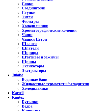
Совки
Соединители
Ступки
Тигли
Фильтры
Холодильники
Хроматографические колонки
Чаши
Чашки Петри
Шланги
Шпатели
Шприцы
Штативы и зажимы
Щипцы
Эксикаторы
Экстракторы
Julabo
Водяные бани
Жидкостные термостаты/охладители
Холодильники
Kartell
Kautex
Бутылки
Ведра
Канистры