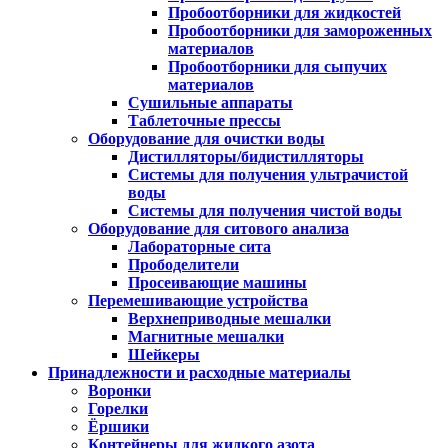
Пробоотборники для жидкостей
Пробоотборники для замороженных
материалов
Пробоотборники для сыпучих
материалов
Сушильные аппараты
Таблеточные прессы
Оборудование для очистки воды
Дистилляторы/бидистилляторы
Системы для получения ультрачистой
воды
Системы для получения чистой воды
Оборудование для ситового анализа
Лабораторные сита
Прободелители
Просеивающие машины
Перемешивающие устройства
Верхнеприводные мешалки
Магнитные мешалки
Шейкеры
Принадлежности и расходные материалы
Воронки
Горелки
Ёршики
Контейнеры для жидкого азота