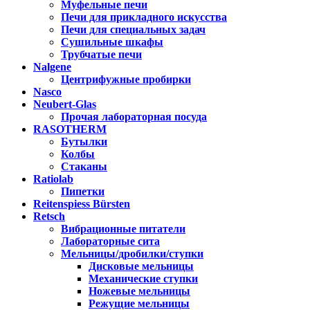
Муфельные печи
Печи для прикладного искусства
Печи для специальных задач
Сушильные шкафы
Трубчатые печи
Nalgene
Центрифужные пробирки
Nasco
Neubert-Glas
Прочая лабораторная посуда
RASOTHERM
Бутылки
Колбы
Стаканы
Ratiolab
Пипетки
Reitenspiess Bürsten
Retsch
Вибрационные питатели
Лабораторные сита
Мельницы/дробилки/ступки
Дисковые мельницы
Механические ступки
Ножевые мельницы
Режущие мельницы