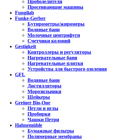
Прободелители
Просеивающие машины
Fungilab
Funke-Gerber
Бутирометры/жиромеры
Водяные бани
Молочные центрифуги
Счетчики колоний
Gestigkeit
Контроллеры и регуляторы
Нагревательные бани
Нагревательные плитки
Устройства для быстрого озоления
GFL
Водяные бани
Дистилляторы
Морозильники
Шейкеры
Greiner Bio-One
Петли и иглы
Пробирки
Чашки Петри
Hahnemühle
Бумажные фильтры
Полимерные мембраны