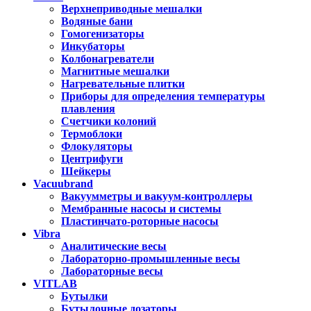
Верхнеприводные мешалки
Водяные бани
Гомогенизаторы
Инкубаторы
Колбонагреватели
Магнитные мешалки
Нагревательные плитки
Приборы для определения температуры
плавления
Счетчики колоний
Термоблоки
Флокуляторы
Центрифуги
Шейкеры
Vacuubrand
Вакуумметры и вакуум-контроллеры
Мембранные насосы и системы
Пластинчато-роторные насосы
Vibra
Аналитические весы
Лабораторно-промышленные весы
Лабораторные весы
VITLAB
Бутылки
Бутылочные дозаторы