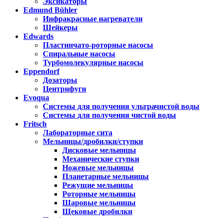
Эксикаторы
Edmund Bühler
Инфракрасные нагреватели
Шейкеры
Edwards
Пластинчато-роторные насосы
Спиральные насосы
Турбомолекулярные насосы
Eppendorf
Дозаторы
Центрифуги
Evoqua
Системы для получения ультрачистой воды
Системы для получения чистой воды
Fritsch
Лабораторные сита
Мельницы/дробилки/ступки
Дисковые мельницы
Механические ступки
Ножевые мельницы
Планетарные мельницы
Режущие мельницы
Роторные мельницы
Шаровые мельницы
Щековые дробилки