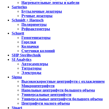
Нагревательные ленты и кабели
Sartorius
Бутылочные дозаторы
Ручные дозаторы
Schmidt + Haensch
Поляриметры
Рефрактометры
Schuett
Гомогенизаторы
Горелки
Колпачки
Счетчики колоний
SHP Steriltechnik
SI Analytics
Автосамплеры
Титраторы
Электроды
Sigma
Высокоскоростные центрифуги с охлаждением
Микроцентрифуги
Напольные центрифуги большого объема
Универсальные центрифуги
Универсальные центрифуги большого объема
Центрифуги малого объема
Stuart