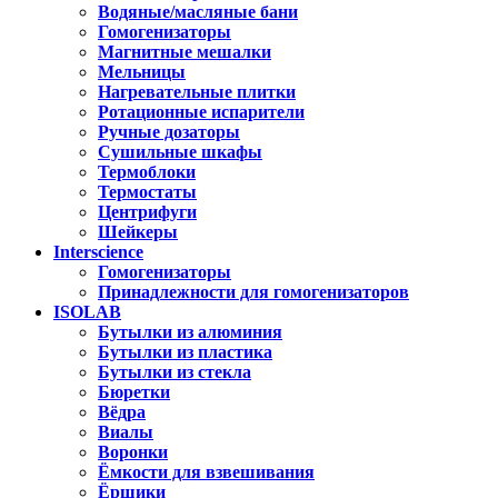
Водяные/масляные бани
Гомогенизаторы
Магнитные мешалки
Мельницы
Нагревательные плитки
Ротационные испарители
Ручные дозаторы
Сушильные шкафы
Термоблоки
Термостаты
Центрифуги
Шейкеры
Interscience
Гомогенизаторы
Принадлежности для гомогенизаторов
ISOLAB
Бутылки из алюминия
Бутылки из пластика
Бутылки из стекла
Бюретки
Вёдра
Виалы
Воронки
Ёмкости для взвешивания
Ёршики