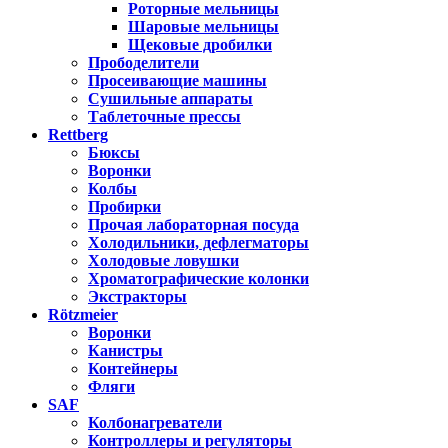
Роторные мельницы
Шаровые мельницы
Щековые дробилки
Прободелители
Просеивающие машины
Сушильные аппараты
Таблеточные прессы
Rettberg
Бюксы
Воронки
Колбы
Пробирки
Прочая лабораторная посуда
Холодильники, дефлегматоры
Холодовые ловушки
Хроматографические колонки
Экстракторы
Rötzmeier
Воронки
Канистры
Контейнеры
Фляги
SAF
Колбонагреватели
Контроллеры и регуляторы