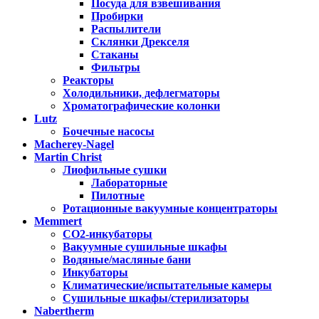
Посуда для взвешивания
Пробирки
Распылители
Склянки Дрекселя
Стаканы
Фильтры
Реакторы
Холодильники, дефлегматоры
Хроматографические колонки
Lutz
Бочечные насосы
Macherey-Nagel
Martin Christ
Лиофильные сушки
Лабораторные
Пилотные
Ротационные вакуумные концентраторы
Memmert
CO2-инкубаторы
Вакуумные сушильные шкафы
Водяные/масляные бани
Инкубаторы
Климатические/испытательные камеры
Сушильные шкафы/стерилизаторы
Nabertherm