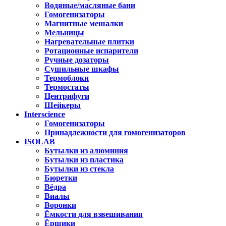
Водяные/масляные бани
Гомогенизаторы
Магнитные мешалки
Мельницы
Нагревательные плитки
Ротационные испарители
Ручные дозаторы
Сушильные шкафы
Термоблоки
Термостаты
Центрифуги
Шейкеры
Interscience
Гомогенизаторы
Принадлежности для гомогенизаторов
ISOLAB
Бутылки из алюминия
Бутылки из пластика
Бутылки из стекла
Бюретки
Вёдра
Виалы
Воронки
Ёмкости для взвешивания
Ёршики