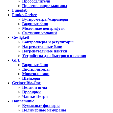
Прободелители
Просеивающие машины
Fungilab
Funke-Gerber
Бутирометры/жиромеры
Водяные бани
Молочные центрифуги
Счетчики колоний
Gestigkeit
Контроллеры и регуляторы
Нагревательные бани
Нагревательные плитки
Устройства для быстрого озоления
GFL
Водяные бани
Дистилляторы
Морозильники
Шейкеры
Greiner Bio-One
Петли и иглы
Пробирки
Чашки Петри
Hahnemühle
Бумажные фильтры
Полимерные мембраны