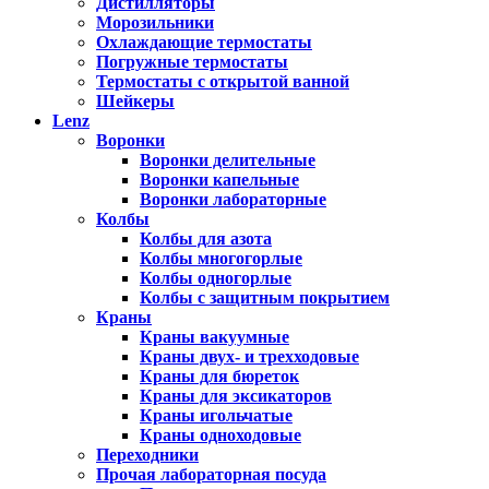
Дистилляторы
Морозильники
Охлаждающие термостаты
Погружные термостаты
Термостаты с открытой ванной
Шейкеры
Lenz
Воронки
Воронки делительные
Воронки капельные
Воронки лабораторные
Колбы
Колбы для азота
Колбы многогорлые
Колбы одногорлые
Колбы с защитным покрытием
Краны
Краны вакуумные
Краны двух- и трехходовые
Краны для бюреток
Краны для эксикаторов
Краны игольчатые
Краны одноходовые
Переходники
Прочая лабораторная посуда