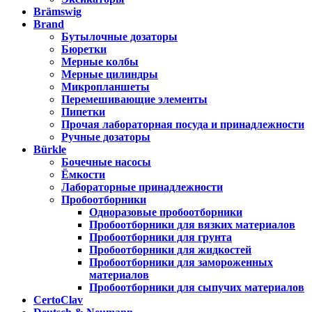
Brämswig
Brand
Бутылочные дозаторы
Бюретки
Мерные колбы
Мерные цилиндры
Микропланшеты
Перемешивающие элементы
Пипетки
Прочая лабораторная посуда и принадлежности
Ручные дозаторы
Bürkle
Бочечные насосы
Ёмкости
Лабораторные принадлежности
Пробоотборники
Одноразовые пробоотборники
Пробоотборники для вязких материалов
Пробоотборники для грунта
Пробоотборники для жидкостей
Пробоотборники для замороженных
материалов
Пробоотборники для сыпучих материалов
CertoClav