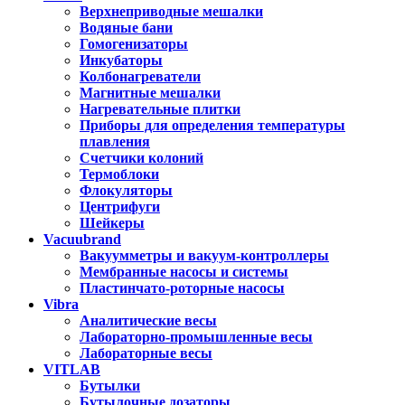
Верхнеприводные мешалки
Водяные бани
Гомогенизаторы
Инкубаторы
Колбонагреватели
Магнитные мешалки
Нагревательные плитки
Приборы для определения температуры
плавления
Счетчики колоний
Термоблоки
Флокуляторы
Центрифуги
Шейкеры
Vacuubrand
Вакуумметры и вакуум-контроллеры
Мембранные насосы и системы
Пластинчато-роторные насосы
Vibra
Аналитические весы
Лабораторно-промышленные весы
Лабораторные весы
VITLAB
Бутылки
Бутылочные дозаторы