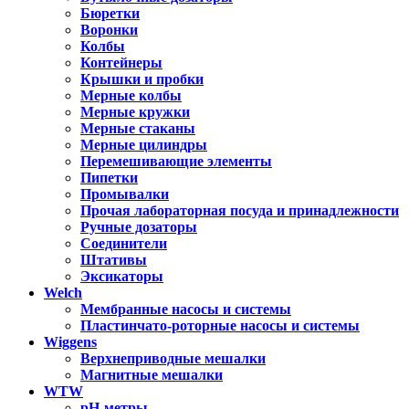
Бюретки
Воронки
Колбы
Контейнеры
Крышки и пробки
Мерные колбы
Мерные кружки
Мерные стаканы
Мерные цилиндры
Перемешивающие элементы
Пипетки
Промывалки
Прочая лабораторная посуда и принадлежности
Ручные дозаторы
Соединители
Штативы
Эксикаторы
Welch
Мембранные насосы и системы
Пластинчато-роторные насосы и системы
Wiggens
Верхнеприводные мешалки
Магнитные мешалки
WTW
pH-метры