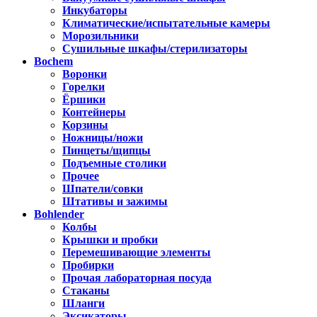
Инкубаторы
Климатические/испытательные камеры
Морозильники
Сушильные шкафы/стерилизаторы
Bochem
Воронки
Горелки
Ёршики
Контейнеры
Корзины
Ножницы/ножи
Пинцеты/щипцы
Подъемные столики
Прочее
Шпатели/совки
Штативы и зажимы
Bohlender
Колбы
Крышки и пробки
Перемешивающие элементы
Пробирки
Прочая лабораторная посуда
Стаканы
Шланги
Эксикаторы