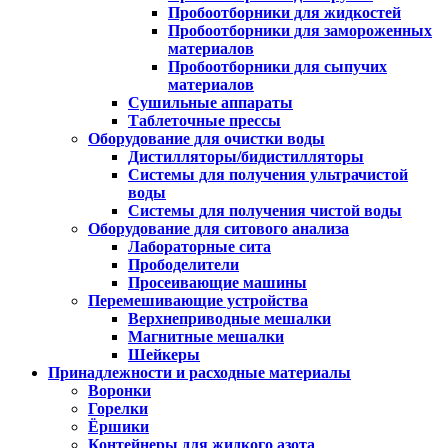
Пробоотборники для жидкостей
Пробоотборники для замороженных
материалов
Пробоотборники для сыпучих
материалов
Сушильные аппараты
Таблеточные прессы
Оборудование для очистки воды
Дистилляторы/бидистилляторы
Системы для получения ультрачистой
воды
Системы для получения чистой воды
Оборудование для ситового анализа
Лабораторные сита
Прободелители
Просеивающие машины
Перемешивающие устройства
Верхнеприводные мешалки
Магнитные мешалки
Шейкеры
Принадлежности и расходные материалы
Воронки
Горелки
Ёршики
Контейнеры для жидкого азота