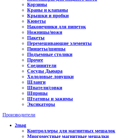
Корзины
Краны и клапаны
Крышки и пробки
Кюветы
Наконечники для пипеток
Ножницы/ножи
Пакеты
Перемешивающие элементы
Пинцеты/щипцы
Подъемные столики
Прочее
Соединители
Сосуды Дьюара
Холодовые ловушки
Шланги
Шпатели/совки
Шприцы
Штативы и зажимы
Эксикаторы
Производители
2mag
Контроллеры для магнитных мешалок
Многоместные магнитные мешалки