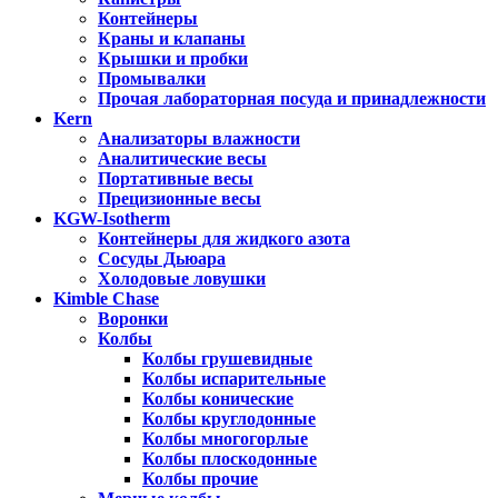
Контейнеры
Краны и клапаны
Крышки и пробки
Промывалки
Прочая лабораторная посуда и принадлежности
Kern
Анализаторы влажности
Аналитические весы
Портативные весы
Прецизионные весы
KGW-Isotherm
Контейнеры для жидкого азота
Сосуды Дьюара
Холодовые ловушки
Kimble Chase
Воронки
Колбы
Колбы грушевидные
Колбы испарительные
Колбы конические
Колбы круглодонные
Колбы многогорлые
Колбы плоскодонные
Колбы прочие