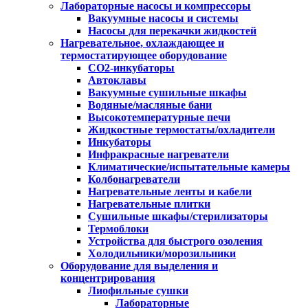
Лабораторные насосы и компрессоры
Вакуумные насосы и системы
Насосы для перекачки жидкостей
Нагревательное, охлаждающее и
термостатирующее оборудование
CO2-инкубаторы
Автоклавы
Вакуумные сушильные шкафы
Водяные/масляные бани
Высокотемпературные печи
Жидкостные термостаты/охладители
Инкубаторы
Инфракрасные нагреватели
Климатические/испытательные камеры
Колбонагреватели
Нагревательные ленты и кабели
Нагревательные плитки
Сушильные шкафы/стерилизаторы
Термоблоки
Устройства для быстрого озоления
Холодильники/морозильники
Оборудование для выделения и
концентрирования
Лиофильные сушки
Лабораторные