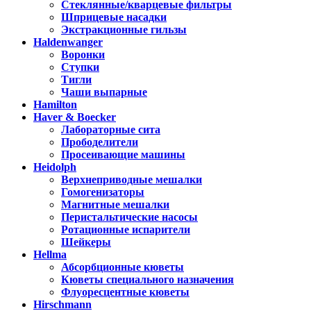
Стеклянные/кварцевые фильтры
Шприцевые насадки
Экстракционные гильзы
Haldenwanger
Воронки
Ступки
Тигли
Чаши выпарные
Hamilton
Haver & Boecker
Лабораторные сита
Прободелители
Просеивающие машины
Heidolph
Верхнеприводные мешалки
Гомогенизаторы
Магнитные мешалки
Перистальтические насосы
Ротационные испарители
Шейкеры
Hellma
Абсорбционные кюветы
Кюветы специального назначения
Флуоресцентные кюветы
Hirschmann