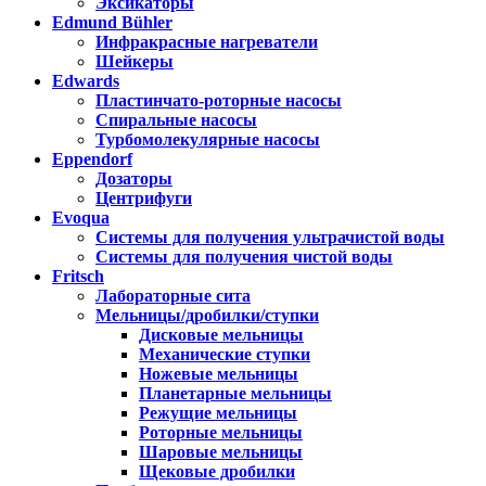
Эксикаторы
Edmund Bühler
Инфракрасные нагреватели
Шейкеры
Edwards
Пластинчато-роторные насосы
Спиральные насосы
Турбомолекулярные насосы
Eppendorf
Дозаторы
Центрифуги
Evoqua
Системы для получения ультрачистой воды
Системы для получения чистой воды
Fritsch
Лабораторные сита
Мельницы/дробилки/ступки
Дисковые мельницы
Механические ступки
Ножевые мельницы
Планетарные мельницы
Режущие мельницы
Роторные мельницы
Шаровые мельницы
Щековые дробилки