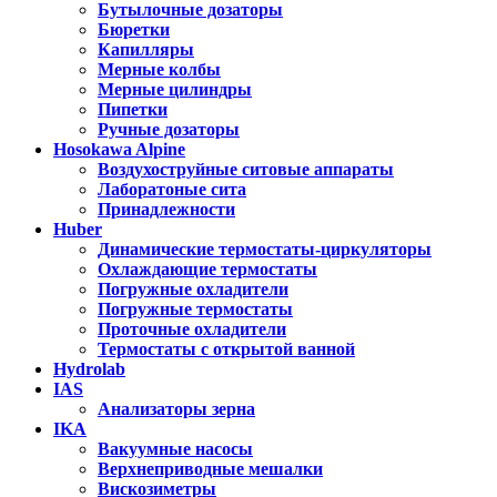
Бутылочные дозаторы
Бюретки
Капилляры
Мерные колбы
Мерные цилиндры
Пипетки
Ручные дозаторы
Hosokawa Alpine
Воздухоструйные ситовые аппараты
Лаборатоные сита
Принадлежности
Huber
Динамические термостаты-циркуляторы
Охлаждающие термостаты
Погружные охладители
Погружные термостаты
Проточные охладители
Термостаты с открытой ванной
Hydrolab
IAS
Анализаторы зерна
IKA
Вакуумные насосы
Верхнеприводные мешалки
Вискозиметры