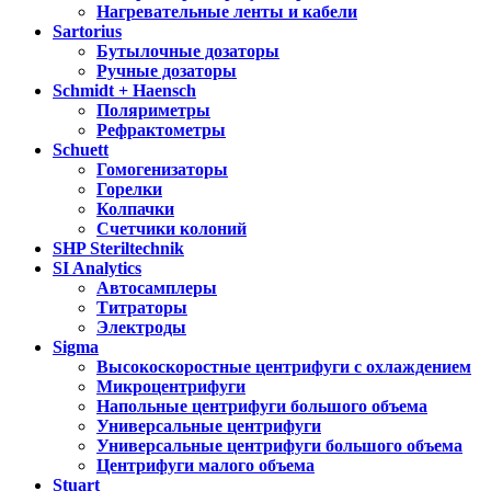
Нагревательные ленты и кабели
Sartorius
Бутылочные дозаторы
Ручные дозаторы
Schmidt + Haensch
Поляриметры
Рефрактометры
Schuett
Гомогенизаторы
Горелки
Колпачки
Счетчики колоний
SHP Steriltechnik
SI Analytics
Автосамплеры
Титраторы
Электроды
Sigma
Высокоскоростные центрифуги с охлаждением
Микроцентрифуги
Напольные центрифуги большого объема
Универсальные центрифуги
Универсальные центрифуги большого объема
Центрифуги малого объема
Stuart