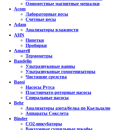
Одноместные магнитные мешалки
Acom
Лабораторные весы
Счетные весы
Adam
Анализаторы влажности
AHN
Пипетки
Пробирки
Amarell
Термометры
Bandelin
Ультразвуковые ванны
Ультразвуковые гомогенизаторы
Чистящие средства
Baosi
Насосы Рутса
Пластинчато-роторные насосы
Спиральные насосы
Behr
Анализаторы азота/белка по Кьельдалю
Аппараты Сокслета
Binder
CO2-инкубаторы
Вакуумные сушильные шкафы