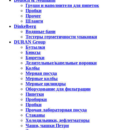
Deutsch & Neumann
Груши и наполнители для пипеток
Пробки
Прочее
Шланги
Dinkelberg
Водяные бани
Тестеры герметичности упаковки
DURAN Group
Бутылки
Бюксы
Бюретки
Делительные/капельные воронки
Колбы
Мерная посуда
Мерные колбы
Мерные цилиндры
Оборудование для фильтрации
Пипетки
Пробирки
Пробки
Прочая лабораторная посуда
Стаканы
Холодильники, дефлегматоры
Чаши, чашки Петри