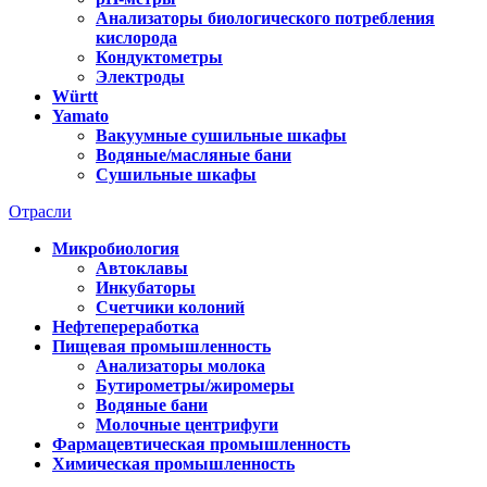
Анализаторы биологического потребления
кислорода
Кондуктометры
Электроды
Württ
Yamato
Вакуумные сушильные шкафы
Водяные/масляные бани
Сушильные шкафы
Отрасли
Микробиология
Автоклавы
Инкубаторы
Счетчики колоний
Нефтепереработка
Пищевая промышленность
Анализаторы молока
Бутирометры/жиромеры
Водяные бани
Молочные центрифуги
Фармацевтическая промышленность
Химическая промышленность