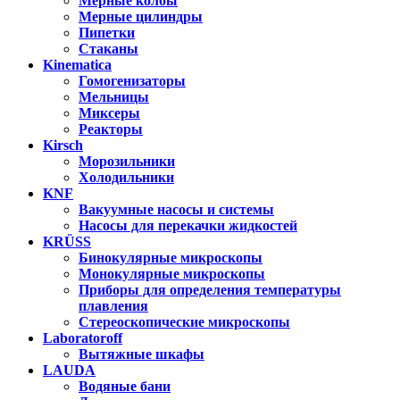
Мерные колбы
Мерные цилиндры
Пипетки
Стаканы
Kinematica
Гомогенизаторы
Мельницы
Миксеры
Реакторы
Kirsch
Морозильники
Холодильники
KNF
Вакуумные насосы и системы
Насосы для перекачки жидкостей
KRÜSS
Бинокулярные микроскопы
Монокулярные микроскопы
Приборы для определения температуры
плавления
Стереоскопические микроскопы
Laboratoroff
Вытяжные шкафы
LAUDA
Водяные бани