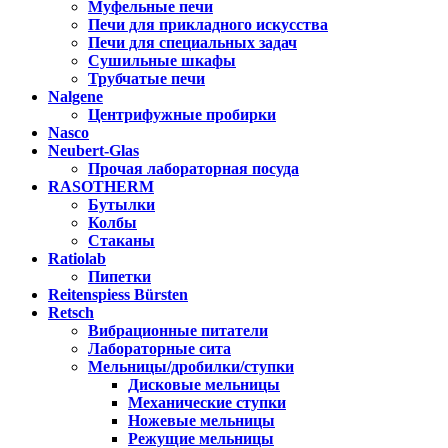
Муфельные печи
Печи для прикладного искусства
Печи для специальных задач
Сушильные шкафы
Трубчатые печи
Nalgene
Центрифужные пробирки
Nasco
Neubert-Glas
Прочая лабораторная посуда
RASOTHERM
Бутылки
Колбы
Стаканы
Ratiolab
Пипетки
Reitenspiess Bürsten
Retsch
Вибрационные питатели
Лабораторные сита
Мельницы/дробилки/ступки
Дисковые мельницы
Механические ступки
Ножевые мельницы
Режущие мельницы