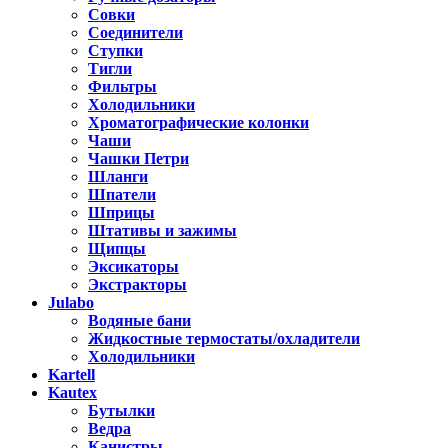
Совки
Соединители
Ступки
Тигли
Фильтры
Холодильники
Хроматографические колонки
Чаши
Чашки Петри
Шланги
Шпатели
Шприцы
Штативы и зажимы
Щипцы
Эксикаторы
Экстракторы
Julabo
Водяные бани
Жидкостные термостаты/охладители
Холодильники
Kartell
Kautex
Бутылки
Ведра
Канистры