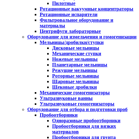
Пилотные
Ротационные вакуумные концентраторы
Ротационные испарители
Фильтровальное оборудование и
материалы
Центрифуги лабораторные
Оборудование для измельчения и гомогенизации
Мельницы/дробилки/ступки
Дисковые мельницы
Механические ступки
Ножевые мельницы
Планетарные мельницы
Режущие мельницы
Роторные мельницы
Шаровые мельницы
Щековые дробилки
Механические гомогенизаторы
Ультразвуковые ванны
Ультразвуковые гомогенизаторы
Оборудование для отбора и подготовки проб
Пробоотборники
Одноразовые пробоотборники
Пробоотборники для вязких
материалов
Пробоотборники для грунта