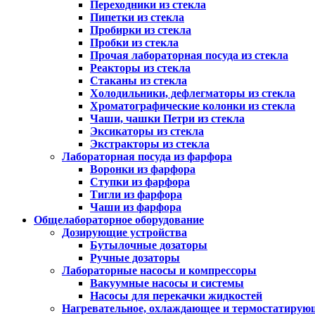
Переходники из стекла
Пипетки из стекла
Пробирки из стекла
Пробки из стекла
Прочая лабораторная посуда из стекла
Реакторы из стекла
Стаканы из стекла
Холодильники, дефлегматоры из стекла
Хроматографические колонки из стекла
Чаши, чашки Петри из стекла
Эксикаторы из стекла
Экстракторы из стекла
Лабораторная посуда из фарфора
Воронки из фарфора
Ступки из фарфора
Тигли из фарфора
Чаши из фарфора
Общелабораторное оборудование
Дозирующие устройства
Бутылочные дозаторы
Ручные дозаторы
Лабораторные насосы и компрессоры
Вакуумные насосы и системы
Насосы для перекачки жидкостей
Нагревательное, охлаждающее и термостатирую