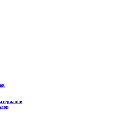
ов
атериалов
алов
ы