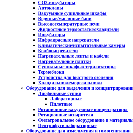
CO2-инкубаторы
Автоклавы
Вакуумные сушильные шкафы
Водяные/масляные бани
Высокотемпературные печи
Жидкостные термостаты/охладители
Инкубаторы
Инфракрасные нагреватели
Климатические/испытательные камеры
Колбонагреватели
Нагревательные ленты и кабели
Нагревательные плитки
Сушильные шкафы/стерилизаторы
Термоблоки
Устройства для быстрого озоления
Холодильники/морозильники
Оборудование для выделения и концентрирован
Лиофильные сушки
Лабораторные
Пилотные
Ротационные вакуумные концентраторы
Ротационные испарители
Фильтровальное оборудование и материал
Центрифуги лабораторные
Оборудование для измельчения и гомогенизации