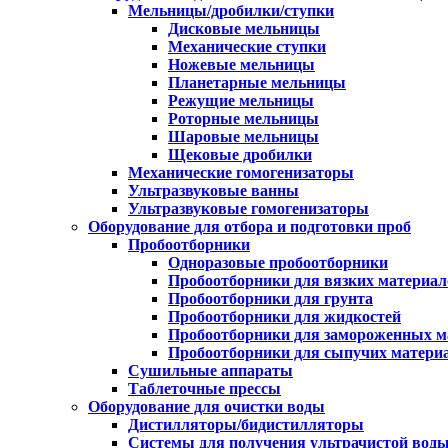
Мельницы/дробилки/ступки
Дисковые мельницы
Механические ступки
Ножевые мельницы
Планетарные мельницы
Режущие мельницы
Роторные мельницы
Шаровые мельницы
Щековые дробилки
Механические гомогенизаторы
Ультразвуковые ванны
Ультразвуковые гомогенизаторы
Оборудование для отбора и подготовки проб
Пробоотборники
Одноразовые пробоотборники
Пробоотборники для вязких материал
Пробоотборники для грунта
Пробоотборники для жидкостей
Пробоотборники для замороженных м
Пробоотборники для сыпучих матери
Сушильные аппараты
Таблеточные прессы
Оборудование для очистки воды
Дистилляторы/бидистилляторы
Системы для получения ультрачистой вод