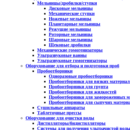
Мельницы/дробилки/ступки
Дисковые мельницы
Механические ступки
Ножевые мельницы
Планетарные мельницы
Режущие мельницы
Роторные мельницы
Шаровые мельницы
Щековые дробилки
Механические гомогенизаторы
Ультразвуковые ванны
Ультразвуковые гомогенизаторы
Оборудование для отбора и подготовки проб
Пробоотборники
Одноразовые пробоотборники
Пробоотборники для вязких материал
Пробоотборники для грунта
Пробоотборники для жидкостей
Пробоотборники для замороженных м
Пробоотборники для сыпучих матери
Сушильные аппараты
Таблеточные прессы
Оборудование для очистки воды
Дистилляторы/бидистилляторы
Системы для получения ультрачистой вод