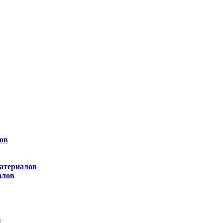
ов
атериалов
алов
ы