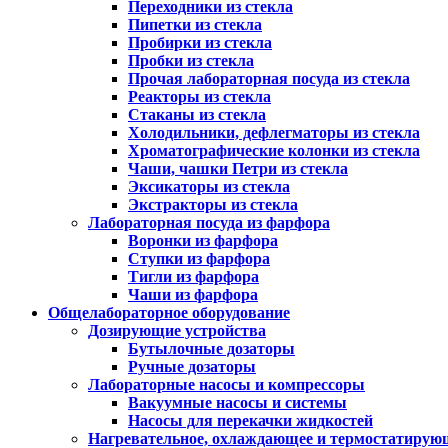
Переходники из стекла
Пипетки из стекла
Пробирки из стекла
Пробки из стекла
Прочая лабораторная посуда из стекла
Реакторы из стекла
Стаканы из стекла
Холодильники, дефлегматоры из стекла
Хроматографические колонки из стекла
Чаши, чашки Петри из стекла
Эксикаторы из стекла
Экстракторы из стекла
Лабораторная посуда из фарфора
Воронки из фарфора
Ступки из фарфора
Тигли из фарфора
Чаши из фарфора
Общелабораторное оборудование
Дозирующие устройства
Бутылочные дозаторы
Ручные дозаторы
Лабораторные насосы и компрессоры
Вакуумные насосы и системы
Насосы для перекачки жидкостей
Нагревательное, охлаждающее и термостатирую