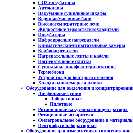
CO2-инкубаторы
Автоклавы
Вакуумные сушильные шкафы
Водяные/масляные бани
Высокотемпературные печи
Жидкостные термостаты/охладители
Инкубаторы
Инфракрасные нагреватели
Климатические/испытательные камеры
Колбонагреватели
Нагревательные ленты и кабели
Нагревательные плитки
Сушильные шкафы/стерилизаторы
Термоблоки
Устройства для быстрого озоления
Холодильники/морозильники
Оборудование для выделения и концентрирован
Лиофильные сушки
Лабораторные
Пилотные
Ротационные вакуумные концентраторы
Ротационные испарители
Фильтровальное оборудование и материал
Центрифуги лабораторные
Оборудование для измельчения и гомогенизации