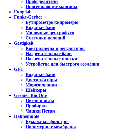
Прободелители
Просеивающие машины
Fungilab
Funke-Gerber
Бутирометры/жиромеры
Водяные бани
Молочные центрифуги
Счетчики колоний
Gestigkeit
Контроллеры и регуляторы
Нагревательные бани
Нагревательные плитки
Устройства для быстрого озоления
GFL
Водяные бани
Дистилляторы
Морозильники
Шейкеры
Greiner Bio-One
Петли и иглы
Пробирки
Чашки Петри
Hahnemühle
Бумажные фильтры
Полимерные мембраны