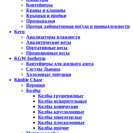
Контейнеры
Краны и клапаны
Крышки и пробки
Промывалки
Прочая лабораторная посуда и принадлежности
Kern
Анализаторы влажности
Аналитические весы
Портативные весы
Прецизионные весы
KGW-Isotherm
Контейнеры для жидкого азота
Сосуды Дьюара
Холодовые ловушки
Kimble Chase
Воронки
Колбы
Колбы грушевидные
Колбы испарительные
Колбы конические
Колбы круглодонные
Колбы многогорлые
Колбы плоскодонные
Колбы прочие