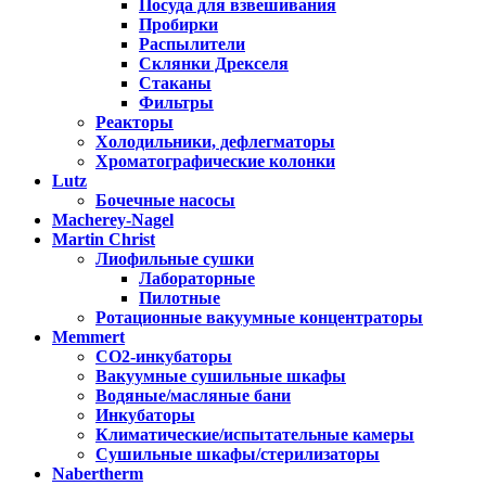
Посуда для взвешивания
Пробирки
Распылители
Склянки Дрекселя
Стаканы
Фильтры
Реакторы
Холодильники, дефлегматоры
Хроматографические колонки
Lutz
Бочечные насосы
Macherey-Nagel
Martin Christ
Лиофильные сушки
Лабораторные
Пилотные
Ротационные вакуумные концентраторы
Memmert
CO2-инкубаторы
Вакуумные сушильные шкафы
Водяные/масляные бани
Инкубаторы
Климатические/испытательные камеры
Сушильные шкафы/стерилизаторы
Nabertherm