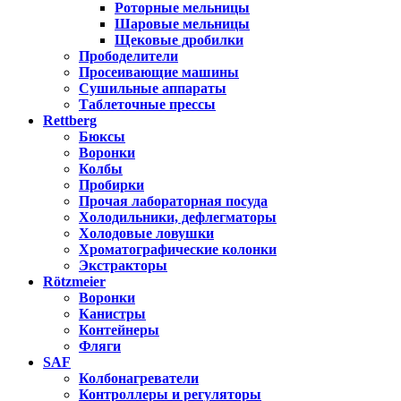
Роторные мельницы
Шаровые мельницы
Щековые дробилки
Прободелители
Просеивающие машины
Сушильные аппараты
Таблеточные прессы
Rettberg
Бюксы
Воронки
Колбы
Пробирки
Прочая лабораторная посуда
Холодильники, дефлегматоры
Холодовые ловушки
Хроматографические колонки
Экстракторы
Rötzmeier
Воронки
Канистры
Контейнеры
Фляги
SAF
Колбонагреватели
Контроллеры и регуляторы