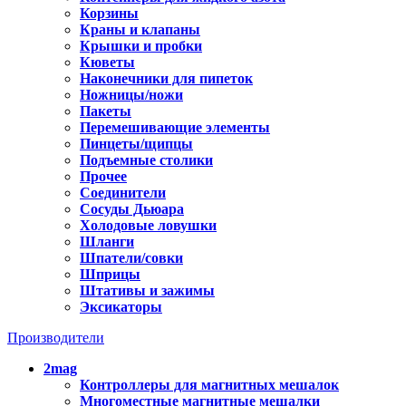
Корзины
Краны и клапаны
Крышки и пробки
Кюветы
Наконечники для пипеток
Ножницы/ножи
Пакеты
Перемешивающие элементы
Пинцеты/щипцы
Подъемные столики
Прочее
Соединители
Сосуды Дьюара
Холодовые ловушки
Шланги
Шпатели/совки
Шприцы
Штативы и зажимы
Эксикаторы
Производители
2mag
Контроллеры для магнитных мешалок
Многоместные магнитные мешалки