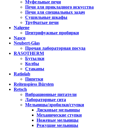
Муфельные печи
Печи для прикладного искусства
Печи для специальных задач
Сушильные шкафы
Трубчатые печи
Nalgene
Центрифужные пробирки
Nasco
Neubert-Glas
Прочая лабораторная посуда
RASOTHERM
Бутылки
Колбы
Стаканы
Ratiolab
Пипетки
Reitenspiess Bürsten
Retsch
Вибрационные питатели
Лабораторные сита
Мельницы/дробилки/ступки
Дисковые мельницы
Механические ступки
Ножевые мельницы
Режущие мельницы