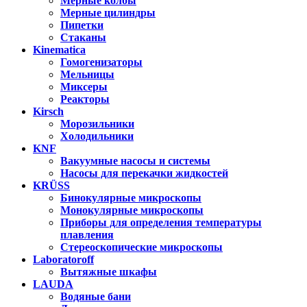
Мерные колбы
Мерные цилиндры
Пипетки
Стаканы
Kinematica
Гомогенизаторы
Мельницы
Миксеры
Реакторы
Kirsch
Морозильники
Холодильники
KNF
Вакуумные насосы и системы
Насосы для перекачки жидкостей
KRÜSS
Бинокулярные микроскопы
Монокулярные микроскопы
Приборы для определения температуры
плавления
Стереоскопические микроскопы
Laboratoroff
Вытяжные шкафы
LAUDA
Водяные бани