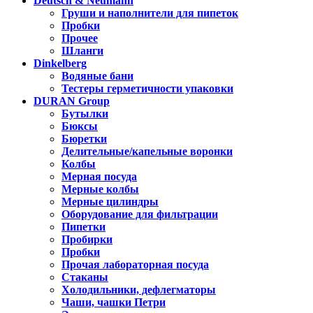
Deutsch & Neumann
Груши и наполнители для пипеток
Пробки
Прочее
Шланги
Dinkelberg
Водяные бани
Тестеры герметичности упаковки
DURAN Group
Бутылки
Бюксы
Бюретки
Делительные/капельные воронки
Колбы
Мерная посуда
Мерные колбы
Мерные цилиндры
Оборудование для фильтрации
Пипетки
Пробирки
Пробки
Прочая лабораторная посуда
Стаканы
Холодильники, дефлегматоры
Чаши, чашки Петри