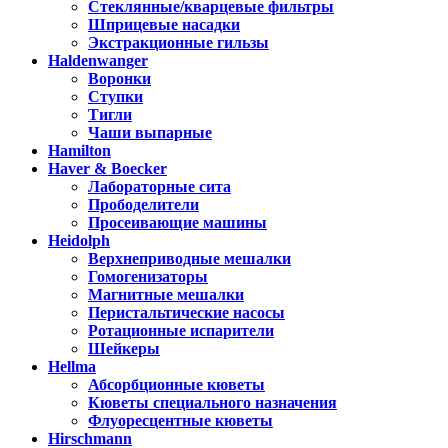
Стеклянные/кварцевые фильтры
Шприцевые насадки
Экстракционные гильзы
Haldenwanger
Воронки
Ступки
Тигли
Чаши выпарные
Hamilton
Haver & Boecker
Лабораторные сита
Прободелители
Просеивающие машины
Heidolph
Верхнеприводные мешалки
Гомогенизаторы
Магнитные мешалки
Перистальтические насосы
Ротационные испарители
Шейкеры
Hellma
Абсорбционные кюветы
Кюветы специального назначения
Флуоресцентные кюветы
Hirschmann