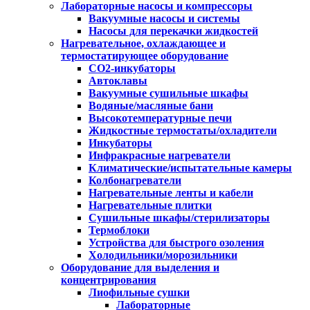
Лабораторные насосы и компрессоры
Вакуумные насосы и системы
Насосы для перекачки жидкостей
Нагревательное, охлаждающее и
термостатирующее оборудование
CO2-инкубаторы
Автоклавы
Вакуумные сушильные шкафы
Водяные/масляные бани
Высокотемпературные печи
Жидкостные термостаты/охладители
Инкубаторы
Инфракрасные нагреватели
Климатические/испытательные камеры
Колбонагреватели
Нагревательные ленты и кабели
Нагревательные плитки
Сушильные шкафы/стерилизаторы
Термоблоки
Устройства для быстрого озоления
Холодильники/морозильники
Оборудование для выделения и
концентрирования
Лиофильные сушки
Лабораторные