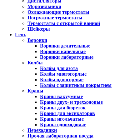
Дистилляторы
Морозильники
Охлаждающие термостаты
Погружные термостаты
Термостаты с открытой ванной
Шейкеры
Lenz
Воронки
Воронки делительные
Воронки капельные
Воронки лабораторные
Колбы
Колбы для азота
Колбы многогорлые
Колбы одногорлые
Колбы с защитным покрытием
Краны
Краны вакуумные
Краны двух- и трехходовые
Краны для бюреток
Краны для эксикаторов
Краны игольчатые
Краны одноходовые
Переходники
Прочая лабораторная посуда