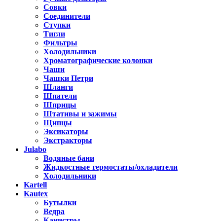
Совки
Соединители
Ступки
Тигли
Фильтры
Холодильники
Хроматографические колонки
Чаши
Чашки Петри
Шланги
Шпатели
Шприцы
Штативы и зажимы
Щипцы
Эксикаторы
Экстракторы
Julabo
Водяные бани
Жидкостные термостаты/охладители
Холодильники
Kartell
Kautex
Бутылки
Ведра
Канистры