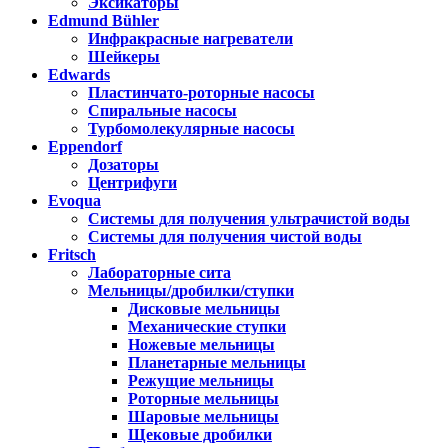
Эксикаторы
Edmund Bühler
Инфракрасные нагреватели
Шейкеры
Edwards
Пластинчато-роторные насосы
Спиральные насосы
Турбомолекулярные насосы
Eppendorf
Дозаторы
Центрифуги
Evoqua
Системы для получения ультрачистой воды
Системы для получения чистой воды
Fritsch
Лабораторные сита
Мельницы/дробилки/ступки
Дисковые мельницы
Механические ступки
Ножевые мельницы
Планетарные мельницы
Режущие мельницы
Роторные мельницы
Шаровые мельницы
Щековые дробилки