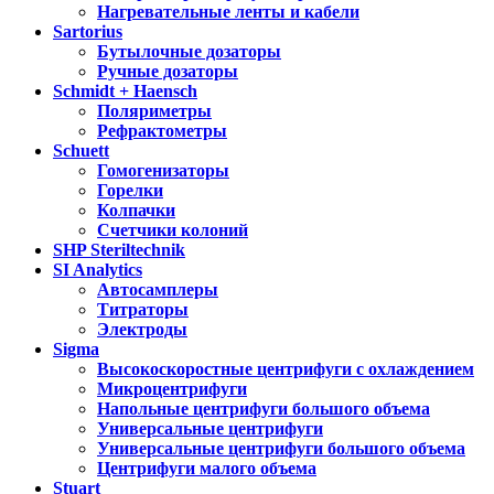
Нагревательные ленты и кабели
Sartorius
Бутылочные дозаторы
Ручные дозаторы
Schmidt + Haensch
Поляриметры
Рефрактометры
Schuett
Гомогенизаторы
Горелки
Колпачки
Счетчики колоний
SHP Steriltechnik
SI Analytics
Автосамплеры
Титраторы
Электроды
Sigma
Высокоскоростные центрифуги с охлаждением
Микроцентрифуги
Напольные центрифуги большого объема
Универсальные центрифуги
Универсальные центрифуги большого объема
Центрифуги малого объема
Stuart