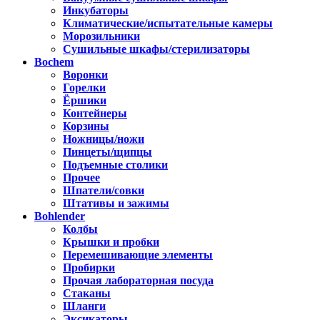
Инкубаторы
Климатические/испытательные камеры
Морозильники
Сушильные шкафы/стерилизаторы
Bochem
Воронки
Горелки
Ёршики
Контейнеры
Корзины
Ножницы/ножи
Пинцеты/щипцы
Подъемные столики
Прочее
Шпатели/совки
Штативы и зажимы
Bohlender
Колбы
Крышки и пробки
Перемешивающие элементы
Пробирки
Прочая лабораторная посуда
Стаканы
Шланги
Эксикаторы