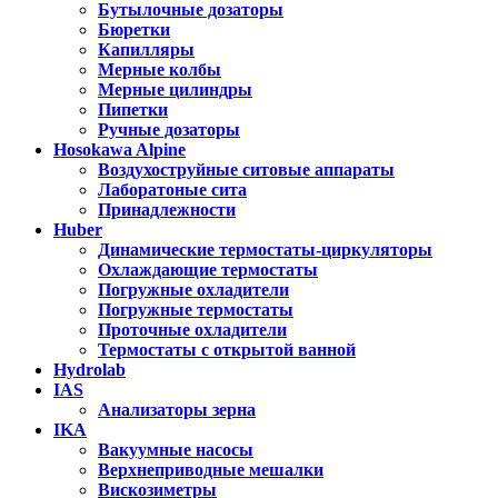
Бутылочные дозаторы
Бюретки
Капилляры
Мерные колбы
Мерные цилиндры
Пипетки
Ручные дозаторы
Hosokawa Alpine
Воздухоструйные ситовые аппараты
Лаборатоные сита
Принадлежности
Huber
Динамические термостаты-циркуляторы
Охлаждающие термостаты
Погружные охладители
Погружные термостаты
Проточные охладители
Термостаты с открытой ванной
Hydrolab
IAS
Анализаторы зерна
IKA
Вакуумные насосы
Верхнеприводные мешалки
Вискозиметры