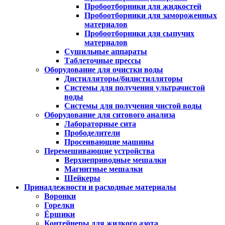
Пробоотборники для жидкостей
Пробоотборники для замороженных
материалов
Пробоотборники для сыпучих
материалов
Сушильные аппараты
Таблеточные прессы
Оборудование для очистки воды
Дистилляторы/бидистилляторы
Системы для получения ультрачистой
воды
Системы для получения чистой воды
Оборудование для ситового анализа
Лабораторные сита
Прободелители
Просеивающие машины
Перемешивающие устройства
Верхнеприводные мешалки
Магнитные мешалки
Шейкеры
Принадлежности и расходные материалы
Воронки
Горелки
Ёршики
Контейнеры для жидкого азота