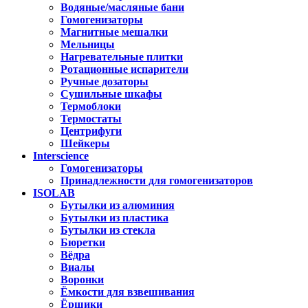
Водяные/масляные бани
Гомогенизаторы
Магнитные мешалки
Мельницы
Нагревательные плитки
Ротационные испарители
Ручные дозаторы
Сушильные шкафы
Термоблоки
Термостаты
Центрифуги
Шейкеры
Interscience
Гомогенизаторы
Принадлежности для гомогенизаторов
ISOLAB
Бутылки из алюминия
Бутылки из пластика
Бутылки из стекла
Бюретки
Вёдра
Виалы
Воронки
Ёмкости для взвешивания
Ёршики