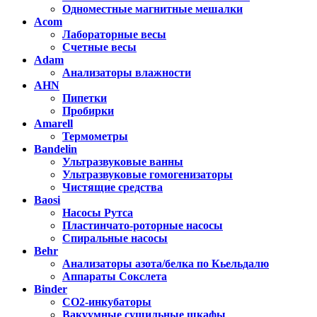
Одноместные магнитные мешалки
Acom
Лабораторные весы
Счетные весы
Adam
Анализаторы влажности
AHN
Пипетки
Пробирки
Amarell
Термометры
Bandelin
Ультразвуковые ванны
Ультразвуковые гомогенизаторы
Чистящие средства
Baosi
Насосы Рутса
Пластинчато-роторные насосы
Спиральные насосы
Behr
Анализаторы азота/белка по Кьельдалю
Аппараты Сокслета
Binder
CO2-инкубаторы
Вакуумные сушильные шкафы