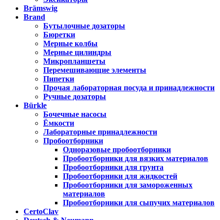
Brämswig
Brand
Бутылочные дозаторы
Бюретки
Мерные колбы
Мерные цилиндры
Микропланшеты
Перемешивающие элементы
Пипетки
Прочая лабораторная посуда и принадлежности
Ручные дозаторы
Bürkle
Бочечные насосы
Ёмкости
Лабораторные принадлежности
Пробоотборники
Одноразовые пробоотборники
Пробоотборники для вязких материалов
Пробоотборники для грунта
Пробоотборники для жидкостей
Пробоотборники для замороженных
материалов
Пробоотборники для сыпучих материалов
CertoClav