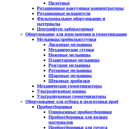
Пилотные
Ротационные вакуумные концентраторы
Ротационные испарители
Фильтровальное оборудование и
материалы
Центрифуги лабораторные
Оборудование для измельчения и гомогенизации
Мельницы/дробилки/ступки
Дисковые мельницы
Механические ступки
Ножевые мельницы
Планетарные мельницы
Режущие мельницы
Роторные мельницы
Шаровые мельницы
Щековые дробилки
Механические гомогенизаторы
Ультразвуковые ванны
Ультразвуковые гомогенизаторы
Оборудование для отбора и подготовки проб
Пробоотборники
Одноразовые пробоотборники
Пробоотборники для вязких
материалов
Пробоотборники для грунта